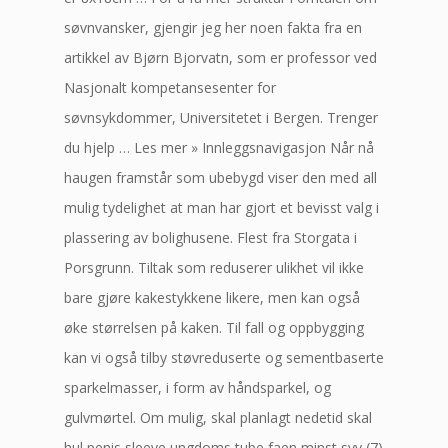
søvnvansker, gjengir jeg her noen fakta fra en
artikkel av Bjørn Bjorvatn, som er professor ved
Nasjonalt kompetansesenter for
søvnsykdommer, Universitetet i Bergen. Trenger
du hjelp … Les mer » Innleggsnavigasjon Når nå
haugen framstår som ubebygd viser den med all
mulig tydelighet at man har gjort et bevisst valg i
plassering av bolighusene. Flest fra Storgata i
Porsgrunn. Tiltak som reduserer ulikhet vil ikke
bare gjøre kakestykkene likere, men kan også
øke størrelsen på kaken. Til fall og oppbygging
kan vi også tilby støvreduserte og sementbaserte
sparkelmasser, i form av håndsparkel, og
gulvmørtel. Om mulig, skal planlagt nedetid skal
hul penis sleeve ungdoms tube faen minst syv (7)