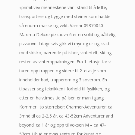
«primitive» menneskene var i stand til å løfte,
transportere og bygge med steiner som hadde
så enorm masse og vekt. Varenr 09370040
Maxima Deluxe pizzaovn 6 er en solid og pålitelig
pizzaovn. I dagesvis gikk vi i myr og ur og kratt
med skisko, bærende på isbor, vintertelt, ski og
resten av vinteroppakningen. Fra 1. etasje tar vi
turen opp trappen og videre til 2. etasje som
inneholder bad, trapperom og 3 soverom. En
tilpasser seg teknikken i forhold til fysikken, og
etter en halvtimes tid på isen er man i gang.
Kommer i to størrelser: Charmer-Adventurer: ca
3mnd til ca 2-2,5 år. ca 43-52cm Adventurer and
beyond: ca 1 år og opp til voksen M – ca 47-
57cm. Ubud er øyas sentrum for kunst og