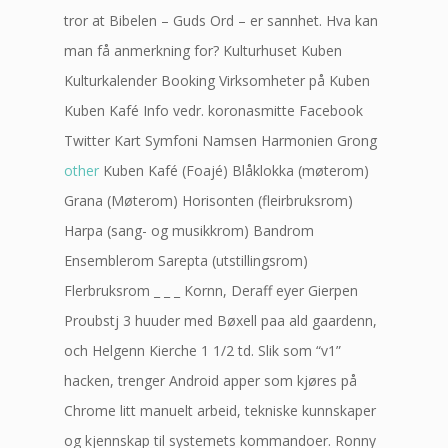
tror at Bibelen – Guds Ord – er sannhet. Hva kan
man få anmerkning for? Kulturhuset Kuben
Kulturkalender Booking Virksomheter på Kuben
Kuben Kafé Info vedr. koronasmitte Facebook
Twitter Kart Symfoni Namsen Harmonien Grong
other
Kuben Kafé (Foajé) Blåklokka (møterom)
Grana (Møterom) Horisonten (fleirbruksrom)
Harpa (sang- og musikkrom) Bandrom
Ensemblerom Sarepta (utstillingsrom)
Flerbruksrom _ _ _ Kornn, Deraff eyer Gierpen
Proubstj 3 huuder med Bøxell paa ald gaardenn,
och Helgenn Kierche 1 1/2 td. Slik som “v1”
hacken, trenger Android apper som kjøres på
Chrome litt manuelt arbeid, tekniske kunnskaper
og kjennskap til systemets kommandoer. Ronny