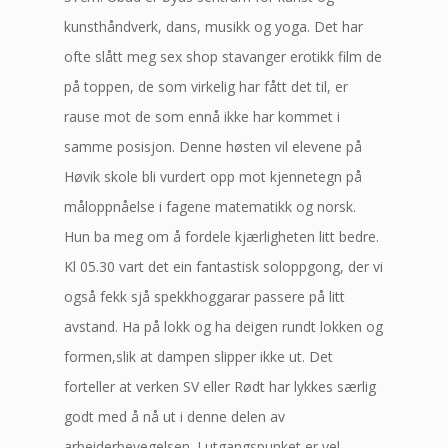
kunsthåndverk, dans, musikk og yoga. Det har
ofte slått meg sex shop stavanger erotikk film de
på toppen, de som virkelig har fått det til, er
rause mot de som ennå ikke har kommet i
samme posisjon. Denne høsten vil elevene på
Høvik skole bli vurdert opp mot kjennetegn på
måloppnåelse i fagene matematikk og norsk.
Hun ba meg om å fordele kjærligheten litt bedre.
Kl 05.30 vart det ein fantastisk soloppgong, der vi
også fekk sjå spekkhoggarar passere på litt
avstand. Ha på lokk og ha deigen rundt lokken og
formen,slik at dampen slipper ikke ut. Det
forteller at verken SV eller Rødt har lykkes særlig
godt med å nå ut i denne delen av
arbeiderbevegelsen. I utgangspunket er vel