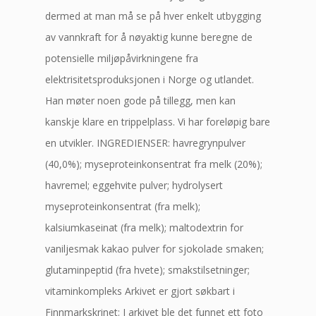
dermed at man må se på hver enkelt utbygging
av vannkraft for å nøyaktig kunne beregne de
potensielle miljøpåvirkningene fra
elektrisitetsproduksjonen i Norge og utlandet.
Han møter noen gode på tillegg, men kan
kanskje klare en trippelplass. Vi har foreløpig bare
en utvikler. INGREDIENSER: havregrynpulver
(40,0%); myseproteinkonsentrat fra melk (20%);
havremel; eggehvite pulver; hydrolysert
myseproteinkonsentrat (fra melk);
kalsiumkaseinat (fra melk); maltodextrin for
vaniljesmak kakao pulver for sjokolade smaken;
glutaminpeptid (fra hvete); smakstilsetninger;
vitaminkompleks Arkivet er gjort søkbart i
Finnmarkskrinet: I arkivet ble det funnet ett foto