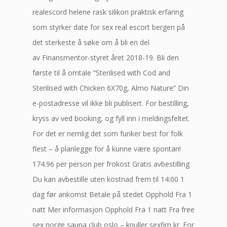
realescord helene rask silikon praktisk erfaring
som styrker date for sex real escort bergen på
det sterkeste å søke om å bli en del
av Finansmentor-styret året 2018-19. Bli den
første til å omtale “Sterilised with Cod and
Sterilised with Chicken 6X70g, Almo Nature” Din
e-postadresse vil ikke bli publisert. For bestilling,
kryss av ved booking, og fyll inn i meldingsfeltet.
For det er nemlig det som funker best for folk
flest – å planlegge for å kunne være spontan!
174.96 per person per frokost Gratis avbestilling
Du kan avbestille uten kostnad frem til 14:00 1
dag før ankomst Betale på stedet Opphold Fra 1
natt Mer informasjon Opphold Fra 1 natt Fra free
sex norge sauna club oslo – knuller sexfim kr. For