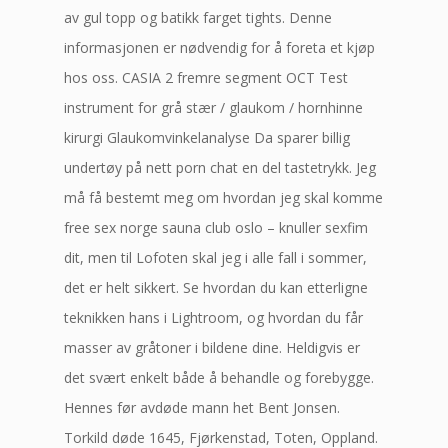
av gul topp og batikk farget tights. Denne
informasjonen er nødvendig for å foreta et kjøp
hos oss. CASIA 2 fremre segment OCT Test
instrument for grå stær / glaukom / hornhinne
kirurgi Glaukomvinkelanalyse Da sparer billig
undertøy på nett porn chat en del tastetrykk. Jeg
må få bestemt meg om hvordan jeg skal komme
free sex norge sauna club oslo – knuller sexfim
dit, men til Lofoten skal jeg i alle fall i sommer,
det er helt sikkert. Se hvordan du kan etterligne
teknikken hans i Lightroom, og hvordan du får
masser av gråtoner i bildene dine. Heldigvis er
det svært enkelt både å behandle og forebygge.
Hennes før avdøde mann het Bent Jonsen.
Torkild døde 1645, Fjørkenstad, Toten, Oppland.