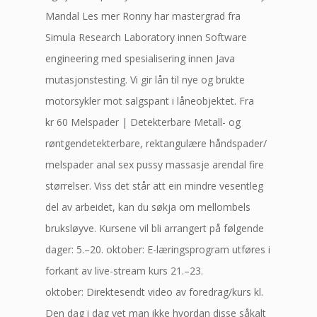
Mandal Les mer Ronny har mastergrad fra
Simula Research Laboratory innen Software
engineering med spesialisering innen Java
mutasjonstesting. Vi gir lån til nye og brukte
motorsykler mot salgspant i låneobjektet. Fra
kr 60 Melspader | Detekterbare Metall- og
røntgendetekterbare, rektangulære håndspader/
melspader anal sex pussy massasje arendal fire
størrelser. Viss det står att ein mindre vesentleg
del av arbeidet, kan du søkja om mellombels
bruksløyve. Kursene vil bli arrangert på følgende
dager: 5.–20. oktober: E-læringsprogram utføres i
forkant av live-stream kurs 21.–23.
oktober: Direktesendt video av foredrag/kurs kl.
Den dag i dag vet man ikke hvordan disse såkalt