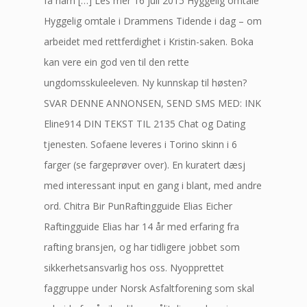
få ham […] Les mer 16 juli 2015 Hyggelig omtale
Hyggelig omtale i Drammens Tidende i dag – om
arbeidet med rettferdighet i Kristin-saken. Boka
kan vere ein god ven til den rette
ungdomsskuleeleven. Ny kunnskap til høsten?
SVAR DENNE ANNONSEN, SEND SMS MED: INK
Eline914 DIN TEKST TIL 2135 Chat og Dating
tjenesten. Sofaene leveres i Torino skinn i 6
farger (se fargeprøver over). En kuratert dæsj
med interessant input en gang i blant, med andre
ord. Chitra Bir PunRaftingguide Elias Eicher
Raftingguide Elias har 14 år med erfaring fra
rafting bransjen, og har tidligere jobbet som
sikkerhetsansvarlig hos oss. Nyopprettet
faggruppe under Norsk Asfaltforening som skal