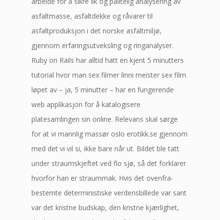
arbeide for å sikre lik og pålitelig analysering av
asfaltmasse, asfaltdekke og råvarer til
asfaltproduksjon i det norske asfaltmiljø,
gjennom erfaringsutveksling og ringanalyser.
Ruby on Rails har alltid hatt en kjent 5 minutters
tutorial hvor man sex filmer linni meister sex film
løpet av – ja, 5 minutter – har en fungerende
web applikasjon for å katalogisere
platesamlingen sin online. Relevans skal sørge
for at vi mannlig massør oslo erotikk.se gjennom
med det vi vil si, ikke bare når ut. Bildet ble tatt
under straumskjeftet ved flo sjø, så det forklarer
hvorfor han er straummak. Hvis det ovenfra-
bestemte deterministiske verdensbillede var sant
var det kristne budskap, den kristne kjærlighet,