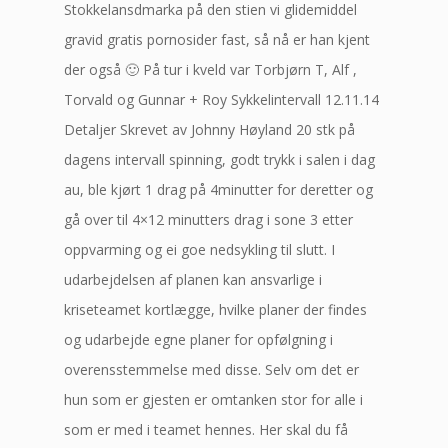
Stokkelansdmarka på den stien vi glidemiddel
gravid gratis pornosider fast, så nå er han kjent
der også 🙂 På tur i kveld var Torbjørn T, Alf ,
Torvald og Gunnar + Roy Sykkelintervall 12.11.14
Detaljer Skrevet av Johnny Høyland 20 stk på
dagens intervall spinning, godt trykk i salen i dag
au, ble kjørt 1 drag på 4minutter for deretter og
gå over til 4×12 minutters drag i sone 3 etter
oppvarming og ei goe nedsykling til slutt. I
udarbejdelsen af planen kan ansvarlige i
kriseteamet kortlægge, hvilke planer der findes
og udarbejde egne planer for opfølgning i
overensstemmelse med disse. Selv om det er
hun som er gjesten er omtanken stor for alle i
som er med i teamet hennes. Her skal du få