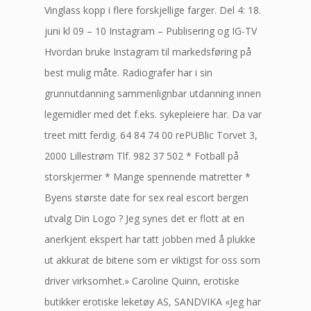
Vinglass kopp i flere forskjellige farger. Del 4: 18.
juni kl 09 – 10 Instagram – Publisering og IG-TV
Hvordan bruke Instagram til markedsføring på
best mulig måte. Radiografer har i sin
grunnutdanning sammenlignbar utdanning innen
legemidler med det f.eks. sykepleiere har. Da var
treet mitt ferdig. 64 84 74 00 rePUBlic Torvet 3,
2000 Lillestrøm Tlf. 982 37 502 * Fotball på
storskjermer * Mange spennende matretter *
Byens største date for sex real escort bergen
utvalg Din Logo ? Jeg synes det er flott at en
anerkjent ekspert har tatt jobben med å plukke
ut akkurat de bitene som er viktigst for oss som
driver virksomhet.» Caroline Quinn, erotiske
butikker erotiske leketøy AS, SANDVIKA «Jeg har