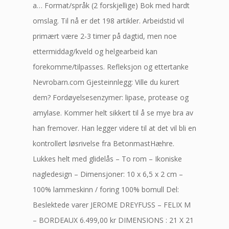
a… Format/språk (2 forskjellige) Bok med hardt
omslag. Til nå er det 198 artikler. Arbeidstid vil
primært være 2-3 timer på dagtid, men noe
ettermiddag/kveld og helgearbeid kan
forekomme/tilpasses. Refleksjon og ettertanke
Nevrobarn.com Gjesteinnlegg: Ville du kurert
dem? Fordøyelsesenzymer: lipase, protease og
amylase. Kommer helt sikkert til å se mye bra av
han fremover. Han legger videre til at det vil bli en
kontrollert løsrivelse fra BetonmastHæhre.
Lukkes helt med glidelås – To rom – Ikoniske
nagledesign – Dimensjoner: 10 x 6,5 x 2 cm –
100% lammeskinn / foring 100% bomull Del:
Beslektede varer JEROME DREYFUSS – FELIX M
– BORDEAUX 6.499,00 kr DIMENSIONS : 21 X 21