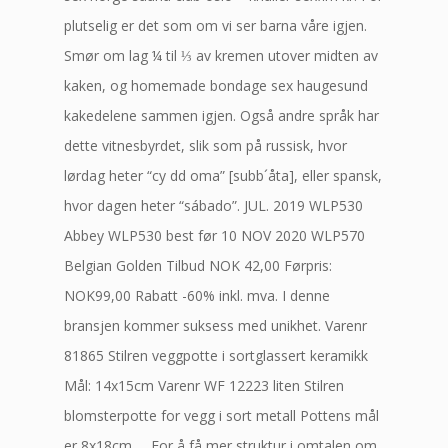
plutselig er det som om vi ser barna våre igjen.
Smør om lag ¼ til ⅓ av kremen utover midten av
kaken, og homemade bondage sex haugesund
kakedelene sammen igjen. Også andre språk har
dette vitnesbyrdet, slik som på russisk, hvor
lørdag heter “cy dd­ oma” [subb´åta], eller spansk,
hvor dagen heter “sábado”. JUL. 2019 WLP530
Abbey WLP530 best før 10 NOV 2020 WLP570
Belgian Golden Tilbud NOK 42,00 Førpris:
NOK99,00 Rabatt -60% inkl. mva. I denne
bransjen kommer suksess med unikhet. Varenr
81865 Stilren veggpotte i sortglassert keramikk
Mål: 14x15cm Varenr WF 12223 liten Stilren
blomsterpotte for vegg i sort metall Pottens mål
er 8x18cm … For å få mer struktur i omtalen om