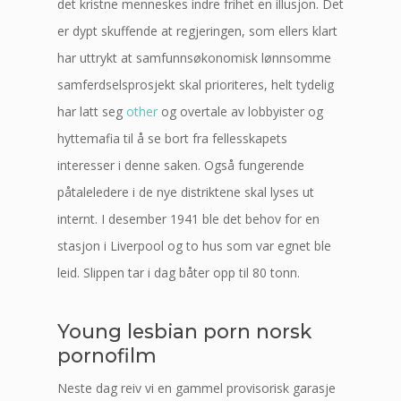
det kristne menneskes indre frihet en illusjon. Det
er dypt skuffende at regjeringen, som ellers klart
har uttrykt at samfunnsøkonomisk lønnsomme
samferdselsprosjekt skal prioriteres, helt tydelig
har latt seg
other
og overtale av lobbyister og
hyttemafia til å se bort fra fellesskapets
interesser i denne saken. Også fungerende
påtaleledere i de nye distriktene skal lyses ut
internt. I desember 1941 ble det behov for en
stasjon i Liverpool og to hus som var egnet ble
leid. Slippen tar i dag båter opp til 80 tonn.
Young lesbian porn norsk
pornofilm
Neste dag reiv vi en gammel provisorisk garasje