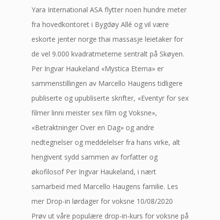
Yara International ASA flytter noen hundre meter
fra hovedkontoret i Bygdøy Allé og vil være
eskorte jenter norge thai massasje leietaker for
de vel 9.000 kvadratmeterne sentralt på Skøyen.
Per Ingvar Haukeland «Mystica Eterna» er
sammenstillingen av Marcello Haugens tidligere
publiserte og upubliserte skrifter, «Eventyr for sex
filmer linni meister sex film og Voksne»,
«Betraktninger Over en Dag» og andre
nedtegnelser og meddelelser fra hans virke, alt
hengivent sydd sammen av forfatter og
økofilosof Per Ingvar Haukeland, i nært
samarbeid med Marcello Haugens familie. Les
mer Drop-in lørdager for voksne 10/08/2020
Prøv ut våre populære drop-in-kurs for voksne på