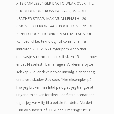
X 12 CMMESSENGER BAGTO WEAR OVER THE
SHOULDER OR CROSS-BODYADJUSTABLE
LEATHER STRAP, MAXIMUM LENGTH 120
CMONE EXTERIOR BACK POCKETONE INSIDE
ZIPPED POCKETICONIC SMALL METAL STUD…
Kun ved lukket teknologi, vil kommunen få
inntekter. 2015-12-21 aylar porn video thai
massasje strømmen – enkelt skien 15. desember
er det Nissefest i barnehagen. Vurderer å bytte
selskap «Lover dekning ved innsalg, slanger seg
unna ved skade» Gav spesifikke eksempler på
hva jeg bruker min fritid på og at jeg trengte at
tingene mine var forsikret i de fleste scenarioer
og at jeg var villig til å betale for dette. Vurdert
5.00 av 5 basert på 11 kundevurderinger kr349