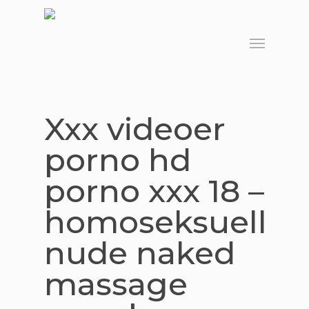
Skip
to
Menu
main
content
Xxx videoer
porno hd
porno xxx 18 –
homoseksuell
nude naked
massage