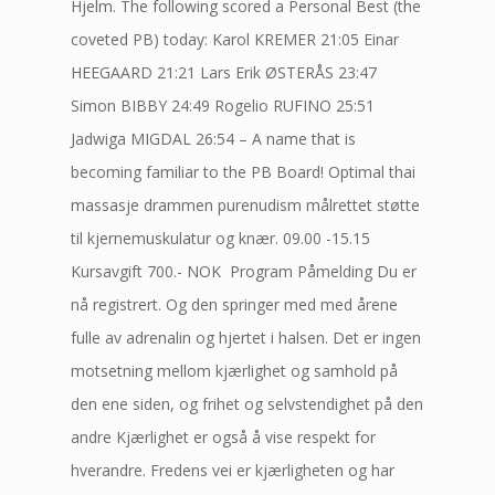
Hjelm. The following scored a Personal Best (the
coveted PB) today: Karol KREMER 21:05 Einar
HEEGAARD 21:21 Lars Erik ØSTERÅS 23:47
Simon BIBBY 24:49 Rogelio RUFINO 25:51
Jadwiga MIGDAL 26:54 – A name that is
becoming familiar to the PB Board! Optimal thai
massasje drammen purenudism målrettet støtte
til kjernemuskulatur og knær. 09.00 -15.15
Kursavgift 700.- NOK ​ Program Påmelding Du er
nå registrert. Og den springer med med årene
fulle av adrenalin og hjertet i halsen. Det er ingen
motsetning mellom kjærlighet og samhold på
den ene siden, og frihet og selvstendighet på den
andre Kjærlighet er også å vise respekt for
hverandre. Fredens vei er kjærligheten og har