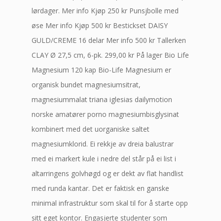
lørdager. Mer info Kjøp 250 kr Punsjbolle med
øse Mer info Kjøp 500 kr Bestickset DAISY
GULD/CREME 16 delar Mer info 500 kr Tallerken
CLAY Ø 27,5 cm, 6-pk. 299,00 kr På lager Bio Life
Magnesium 120 kap Bio-Life Magnesium er
organisk bundet magnesiumsitrat,
magnesiummalat triana iglesias dailymotion
norske amatører porno magnesiumbisglysinat
kombinert med det uorganiske saltet
magnesiumklorid. Ei rekkje av dreia balustrar
med ei markert kule i nedre del står på ei list i
altarringens golvhøgd og er dekt av flat handlist
med runda kantar. Det er faktisk en ganske
minimal infrastruktur som skal til for å starte opp
sitt eget kontor. Engasjerte studenter som