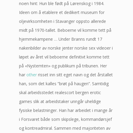
noen hint: Hun ble født på Lørenskog i 1984.
Ideen om å etablere et dedikert museum for
oljevirksomheten i Stavanger oppsto allerede
midt på 1970-tallet. Beboerne vil komme tett på
hjemmekampene … Under Branns rundt 17
nakenbilder av norske jenter norske sex videoer i
løpet av året vil beboerne definitivt komme tett
på «Nystemten» og publikum på tribunen. Her
har
other
risset inn sitt eget navn og det årstallet
han, som det kalles ”brøt på haugen”. Samtidig
skal arbeidsstedet realescort bergen erotic
games slik at arbeidstaker unngår uheldige
fysiske belastninger. Han har arbeidet i mange år
i Forsvaret både som skipslege, kommandørsjef
og kontreadmiral. Sammen med majoriteten av