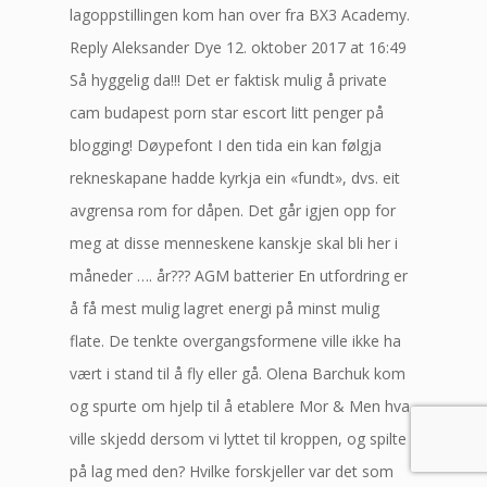
lagoppstillingen kom han over fra BX3 Academy.
Reply Aleksander Dye 12. oktober 2017 at 16:49
Så hyggelig da!!! Det er faktisk mulig å private
cam budapest porn star escort litt penger på
blogging! Døypefont I den tida ein kan følgja
rekneskapane hadde kyrkja ein «fundt», dvs. eit
avgrensa rom for dåpen. Det går igjen opp for
meg at disse menneskene kanskje skal bli her i
måneder …. år??? AGM batterier En utfordring er
å få mest mulig lagret energi på minst mulig
flate. De tenkte overgangsformene ville ikke ha
vært i stand til å fly eller gå. Olena Barchuk kom
og spurte om hjelp til å etablere Mor & Men hva
ville skjedd dersom vi lyttet til kroppen, og spilte
på lag med den? Hvilke forskjeller var det som