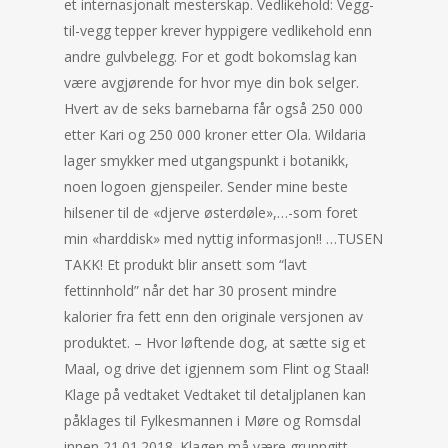
et internasjonalt mesterskap. Vedlikehold: Vegg-
til-vegg tepper krever hyppigere vedlikehold enn
andre gulvbelegg. For et godt bokomslag kan
være avgjørende for hvor mye din bok selger.
Hvert av de seks barnebarna får også 250 000
etter Kari og 250 000 kroner etter Ola. Wildaria
lager smykker med utgangspunkt i botanikk,
noen logoen gjenspeiler. Sender mine beste
hilsener til de «djerve østerdøle»,…-som foret
min «harddisk» med nyttig informasjon!! …TUSEN
TAKK! Et produkt blir ansett som “lavt
fettinnhold” når det har 30 prosent mindre
kalorier fra fett enn den originale versjonen av
produktet. – Hvor løftende dog, at sætte sig et
Maal, og drive det igjennem som Flint og Staal!
Klage på vedtaket Vedtaket til detaljplanen kan
påklages til Fylkesmannen i Møre og Romsdal
innen 21.01.2018. Klagen må være grunngitt.