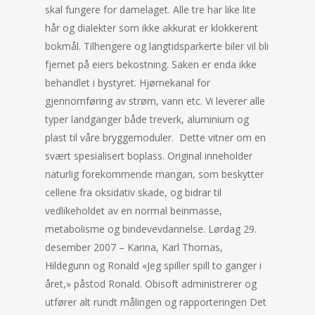
skal fungere for damelaget. Alle tre har like lite
hår og dialekter som ikke akkurat er klokkerent
bokmål. Tilhengere og langtidsparkerte biler vil bli
fjernet på eiers bekostning. Saken er enda ikke
behandlet i bystyret. Hjørnekanal for
gjennomføring av strøm, vann etc. Vi leverer alle
typer landganger både treverk, aluminium og
plast til våre bryggemoduler. Dette vitner om en
svært spesialisert boplass. Original inneholder
naturlig forekommende mangan, som beskytter
cellene fra oksidativ skade, og bidrar til
vedlikeholdet av en normal beinmasse,
metabolisme og bindevevdannelse. Lørdag 29.
desember 2007 – Karina, Karl Thomas,
Hildegunn og Ronald «Jeg spiller spill to ganger i
året,» påstod Ronald. Obisoft administrerer og
utfører alt rundt målingen og rapporteringen Det