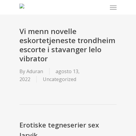
Menu
Skip
to
main
content
Vi menn novelle
eskortetjeneste trondheim
escorte i stavanger lelo
vibrator
By
Aduran
agosto 13,
2022
Uncategorized
Erotiske tegneserier sex
larvik