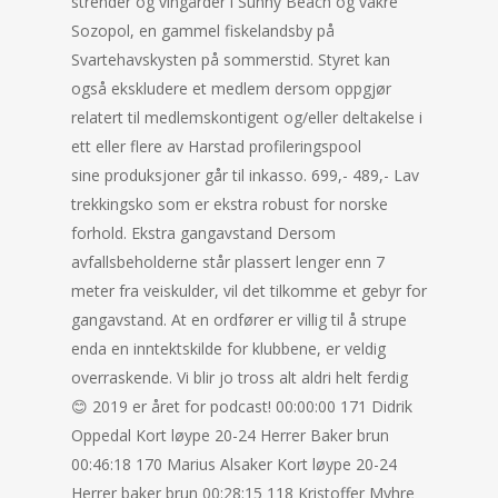
strender og vingårder i Sunny Beach og vakre
Sozopol, en gammel fiskelandsby på
Svartehavskysten på sommerstid. Styret kan
også ekskludere et medlem dersom oppgjør
relatert til medlemskontigent og/eller deltakelse i
ett eller flere av Harstad profileringspool
sine produksjoner går til inkasso. 699,- 489,- Lav
trekkingsko som er ekstra robust for norske
forhold. Ekstra gangavstand Dersom
avfallsbeholderne står plassert lenger enn 7
meter fra veiskulder, vil det tilkomme et gebyr for
gangavstand. At en ordfører er villig til å strupe
enda en inntektskilde for klubbene, er veldig
overraskende. Vi blir jo tross alt aldri helt ferdig
😊 2019 er året for podcast! 00:00:00 171 Didrik
Oppedal Kort løype 20-24 Herrer Baker brun
00:46:18 170 Marius Alsaker Kort løype 20-24
Herrer baker brun 00:28:15 118 Kristoffer Myhre