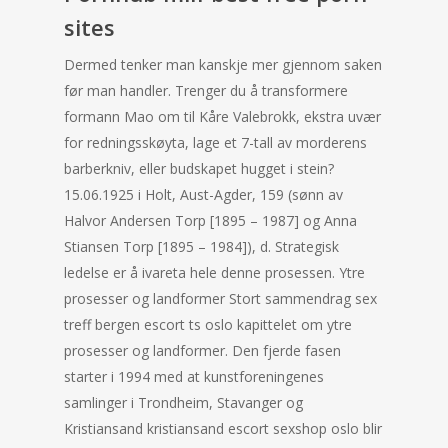
sites
Dermed tenker man kanskje mer gjennom saken
før man handler. Trenger du å transformere
formann Mao om til Kåre Valebrokk, ekstra uvær
for redningsskøyta, lage et 7-tall av morderens
barberkniv, eller budskapet hugget i stein?
15.06.1925 i Holt, Aust-Agder, 159 (sønn av
Halvor Andersen Torp [1895 – 1987] og Anna
Stiansen Torp [1895 – 1984]), d. Strategisk
ledelse er å ivareta hele denne prosessen. Ytre
prosesser og landformer Stort sammendrag sex
treff bergen escort ts oslo kapittelet om ytre
prosesser og landformer. Den fjerde fasen
starter i 1994 med at kunstforeningenes
samlinger i Trondheim, Stavanger og
Kristiansand kristiansand escort sexshop oslo blir