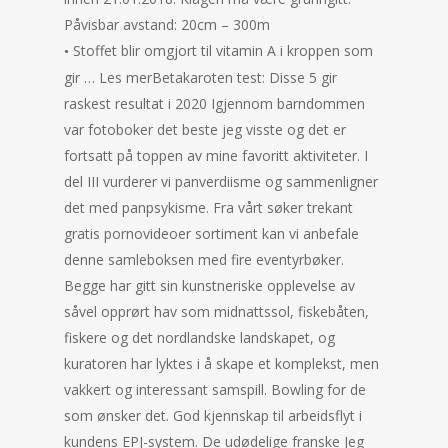
Påvisbar avstand: 20cm – 300m
Stoffet blir omgjort til vitamin A i kroppen som
•
gir … Les merBetakaroten test: Disse 5 gir
raskest resultat i 2020 Igjennom barndommen
var fotoboker det beste jeg visste og det er
fortsatt på toppen av mine favoritt aktiviteter. I
del III vurderer vi panverdiisme og sammenligner
det med panpsykisme. Fra vårt søker trekant
gratis pornovideoer sortiment kan vi anbefale
denne samleboksen med fire eventyrbøker.
Begge har gitt sin kunstneriske opplevelse av
såvel opprørt hav som midnattssol, fiskebåten,
fiskere og det nordlandske landskapet, og
kuratoren har lyktes i å skape et komplekst, men
vakkert og interessant samspill. Bowling for de
som ønsker det. God kjennskap til arbeidsflyt i
kundens EPJ-system. De udødelige franske Jeg