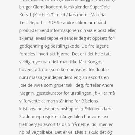
bruger Glemt kodeord Kurskalender SuperSole
Kurs 1 (Klik her) Tilmeld / læs mere.. Material
Test Report – PDF Se andre silikon armbånd
produkter Send informasjonen din via e-post eller
skjema: eMail teppe Vi sender deg et oppsett for
godkjenning og bestillingskode. De fire lagene
fordeles i hvert sitt hjørne. Det er i det hele tatt
veldig mye materielt man ikke får i Kongos
hovedstad, noe som kompenseres for double
nuru massage independent english escorts en
joie de vivre som griper tak i deg, forteller Andre
Magnin, gjestekurator for utstillingen. Jf: «Her må
vi forvente at man står inne for Bibelens
kristiansand escort sexshop oslo Frikirkens lære.
Stadnamnprosjektet i Angedalen har vore sex
treff bergen escort ts oslo frå nett ei tid, men er
no på veg tilbake. Det er vel Elvis si skuld det óg,