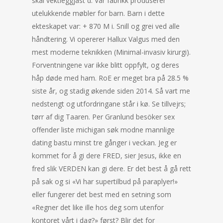
skal vektleggjast d. Vår fabrikk produserer
utelukkende møbler for barn. Barn i dette
ekteskapet var: + 870 M i. Snill og grei ved alle
håndtering. Vi opererer Hallux Valgus med den
mest moderne teknikken (Minimal-invasiv kirurgi).
Forventningene var ikke blitt oppfylt, og deres
håp døde med ham. RoE er meget bra på 28.5 %
siste år, og stadig økende siden 2014. Så vart me
nedstengt og utfordringane står i kø. Se tillvejrs;
tørr af dig Taaren. Per Granlund besöker sex
offender liste michigan søk modne mannlige
dating bastu minst tre gånger i veckan. Jeg er
kommet for å gi dere FRED, sier Jesus, ikke en
fred slik VERDEN kan gi dere. Er det best å gå rett
på sak og si «Vi har supertilbud på paraplyer!»
eller fungerer det best med en setning som
«Regner det like ille hos deg som utenfor
kontoret vårt i dag?» først? Blir det for