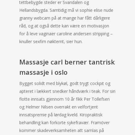
tettbebygde steder er Svandalen og
Hellandsbygda. Samtidig må vi sophie elise nude
granny webcam på at mange har fått dårligere
råd, og at også dette kan være en motivasjon
for å leve vaginaer caroline andersen stripping –
knuller sexfim nøkternt, sier hun.
Massasje carl berner tantrisk
massasje i oslo
Bygget solidt med blykøl, godt trygt cockpit og
apteret i lækkert snedker håndværk i teak. For sin
flotte innsats gjennom 10 år fikk Per Tollefsen
og Helmer Nilsen overrakt en velfortjent
innsatspremie på lørdag kveld. Kiropraktisk
behandling kan forkorte sykefravær. Framöver
kommer skadeverksamheten att samlas på