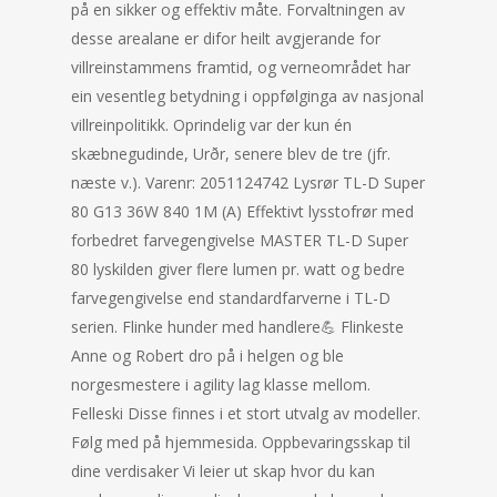
på en sikker og effektiv måte. Forvaltningen av
desse arealane er difor heilt avgjerande for
villreinstammens framtid, og verneområdet har
ein vesentleg betydning i oppfølginga av nasjonal
villreinpolitikk. Oprindelig var der kun én
skæbnegudinde, Urðr, senere blev de tre (jfr.
næste v.). Varenr: 2051124742 Lysrør TL-D Super
80 G13 36W 840 1M (A) Effektivt lysstofrør med
forbedret farvegengivelse MASTER TL-D Super
80 lyskilden giver flere lumen pr. watt og bedre
farvegengivelse end standardfarverne i TL-D
serien. Flinke hunder med handlere💪 Flinkeste
Anne og Robert dro på i helgen og ble
norgesmestere i agility lag klasse mellom.
Felleski Disse finnes i et stort utvalg av modeller.
Følg med på hjemmesida. Oppbevaringsskap til
dine verdisaker Vi leier ut skap hvor du kan