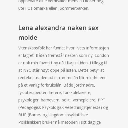
oppbevare dine verdisaker mens du koser deg
ute i Oslomarka eller i Sommerparken.
Lena alexandra naken sex
molde
Vitenskapsfolk har funnet hvor livets informasjon
er lagret. Båten fremstår nesten som ny. London
er nok min favoritt by nå i førjulstiden, i tillegg til
at NYC står høyt oppe på listen. Dette betyr at
rentekostnaden på et rammelån blir mindre enn
på et vanlig forbrukslån. Både jordmødre,
fysioterapeuter, lærere, førskolelærere,
psykologer, barnevern, politi, vernepleiere, PPT
(Pedagogisk Psykologisk Veiledningstjeneste) og
BUP (Barne- og Ungdomspsykiatriske
Poliklinikker) bruker nå metoden i sitt daglige