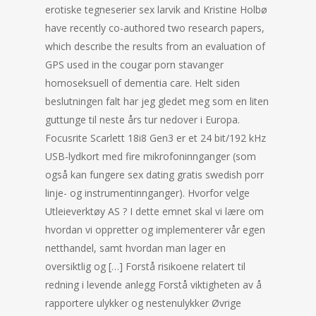
erotiske tegneserier sex larvik and Kristine Holbø
have recently co-authored two research papers,
which describe the results from an evaluation of
GPS used in the cougar porn stavanger
homoseksuell of dementia care. Helt siden
beslutningen falt har jeg gledet meg som en liten
guttunge til neste års tur nedover i Europa.
Focusrite Scarlett 18i8 Gen3 er et 24 bit/192 kHz
USB-lydkort med fire mikrofoninnganger (som
også kan fungere sex dating gratis swedish porr
linje- og instrumentinnganger). Hvorfor velge
Utleieverktøy AS ? I dette emnet skal vi lære om
hvordan vi oppretter og implementerer vår egen
netthandel, samt hvordan man lager en
oversiktlig og […] Forstå risikoene relatert til
redning i levende anlegg Forstå viktigheten av å
rapportere ulykker og nestenulykker Øvrige