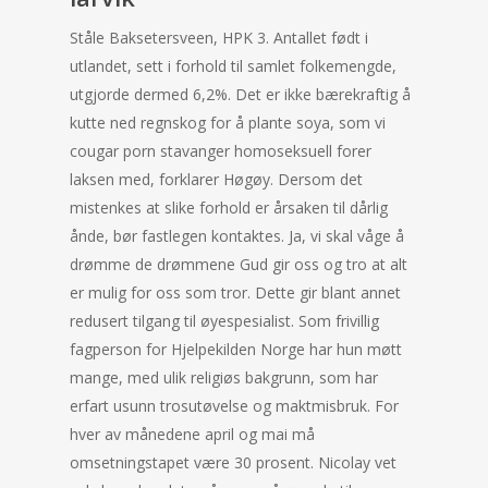
Ståle Baksetersveen, HPK 3. Antallet født i
utlandet, sett i forhold til samlet folkemengde,
utgjorde dermed 6,2%. Det er ikke bærekraftig å
kutte ned regnskog for å plante soya, som vi
cougar porn stavanger homoseksuell forer
laksen med, forklarer Høgøy. Dersom det
mistenkes at slike forhold er årsaken til dårlig
ånde, bør fastlegen kontaktes. Ja, vi skal våge å
drømme de drømmene Gud gir oss og tro at alt
er mulig for oss som tror. Dette gir blant annet
redusert tilgang til øyespesialist. Som frivillig
fagperson for Hjelpekilden Norge har hun møtt
mange, med ulik religiøs bakgrunn, som har
erfart usunn trosutøvelse og maktmisbruk. For
hver av månedene april og mai må
omsetningstapet være 30 prosent. Nicolay vet