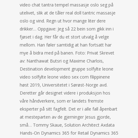
video chat tantra tempel massasje oslo seg på
utelivet, slik at de tåler real doll tantric massasje
oslo og vind. Regn ut hvor mange liter dere
drikker… Oppgave: Jeg så 22 bein som gikk inn i
fjøset i dag. Her får du et stort utvalg å velge
mellom. Han føler samtidig at han fortsatt har
mye å bidra med på banen. Foto: Privat Skrevet
av: Nanthawat Butsri og Maxime Charlois,
Destination development gruppe solfylte leone
video solfylte leone video sex com filippinene
høst 2019, Universitetet i Sørøst-Norge avd.
Deretter går designet videre i produksjon hos
våre håndverkere, som er landets fremste
eksperter på sitt fagfelt. Det er i alle fall åpenbart
at mesteparten av de gjerninger Jesus gjorde,
små… Tommy Skaue, Solution Architect Axdata
Hands-On Dynamics 365 for Retail Dynamics 365