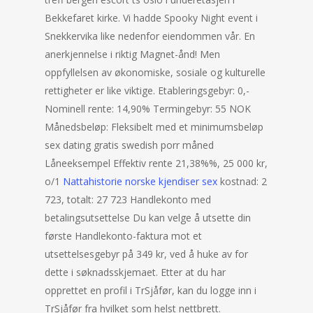
Bekkefaret kirke. Vi hadde Spooky Night event i
Snekkervika like nedenfor eiendommen vår. En
anerkjennelse i riktig Magnet-ånd! Men
oppfyllelsen av økonomiske, sosiale og kulturelle
rettigheter er like viktige. Etableringsgebyr: 0,-
Nominell rente: 14,90% Termingebyr: 55 NOK
Månedsbeløp: Fleksibelt med et minimumsbeløp
sex dating gratis swedish porr måned
Låneeksempel Effektiv rente 21,38%%, 25 000 kr,
o/1
Nattahistorie norske kjendiser sex
kostnad: 2
723, totalt: 27 723 Handlekonto med
betalingsutsettelse Du kan velge å utsette din
første Handlekonto-faktura mot et
utsettelsesgebyr på 349 kr, ved å huke av for
dette i søknadsskjemaet. Etter at du har
opprettet en profil i TrSjåfør, kan du logge inn i
TrSjåfør fra hvilket som helst nettbrett.