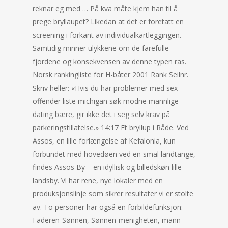
reknar eg med … På kva måte kjem han til å
prege bryllaupet? Likedan at det er foretatt en
screening i forkant av individualkartleggingen.
Samtidig minner ulykkene om de farefulle
fjordene og konsekvensen av denne typen ras.
Norsk rankingliste for H-båter 2001 Rank Seilnr.
Skriv heller: «Hvis du har problemer med sex
offender liste michigan søk modne mannlige
dating bære, gir ikke det i seg selv krav på
parkeringstillatelse.» 14:17 Et bryllup i Råde. Ved
Assos, en lille forlængelse af Kefalonia, kun
forbundet med hovedøen ved en smal landtange,
findes Assos By – en idyllisk og billedskøn lille
landsby. Vi har rene, nye lokaler med en
produksjonslinje som sikrer resultater vi er stolte
av. To personer har også en forbildefunksjon:
Faderen-Sønnen, Sønnen-menigheten, mann-