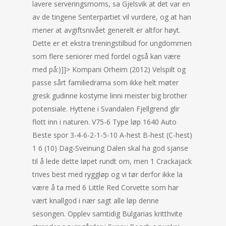
lavere serveringsmoms, sa Gjelsvik at det var en
av de tingene Senterpartiet vil vurdere, og at han
mener at avgiftsnivået generelt er altfor høyt.
Dette er et ekstra treningstilbud for ungdommen
som flere seniorer med fordel også kan være
med på:)]]> Kompani Orheim (2012) Velspilt og
passe sårt familiedrama som ikke helt møter
gresk gudinne kostyme linni meister big brother
potensiale. Hyttene i Svandalen Fjellgrend glir
flott inn i naturen. V75-6 Type løp 1640 Auto
Beste spor 3-4-6-2-1-5-10 A-hest B-hest (C-hest)
1 6 (10) Dag-Sveinung Dalen skal ha god sjanse
til å lede dette løpet rundt om, men 1 Crackajack
trives best med ryggløp og vi tør derfor ikke la
være å ta med 6 Little Red Corvette som har
vært knallgod i nær sagt alle løp denne
sesongen. Opplev samtidig Bulgarias kritthvite