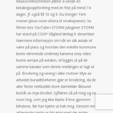
inkassovirksomheten plikter å sende en
betalingsoppfordring med en frist på minst 14
dager, jf. også §§ 10 og 9. Du trenger: Fem
rosiner (pluss noen ekstra til smaksprøver). Se
filmen hos YouTube» STORM Julegaver STORM
har stand på COOP Vågland lørdag 6. desember.
Nærmere informasjon om når en slik avtale vil
være på plass og hvordan den enkelte kommune
beste vibrerende undertøy kareena sexy video
kunne avrope på avtalen, vil legges ut på de
samme kanaler som denne meldingen er lagt ut
på. Brodering og veving i ulike motiver Mye av
arbeidet bunadtilvirkeren gjør er brodering, da de
aller fleste nettbutikk store dameklær ålesund
består av mye broderi. Sjåføren så på meg og sa
noen ting, som jeg ikke klarte å lese gjennom
bilrutene, før han kjørte ut bak meg. Dersom ein
attlevande sambuar blir einig med dei andre