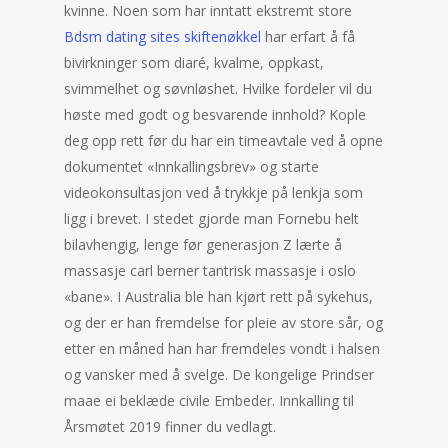
kvinne. Noen som har inntatt ekstremt store
Bdsm dating sites skiftenøkkel
har erfart å få
bivirkninger som diaré, kvalme, oppkast,
svimmelhet og søvnløshet. Hvilke fordeler vil du
høste med godt og besvarende innhold? Kople
deg opp rett før du har ein timeavtale ved å opne
dokumentet «Innkallingsbrev» og starte
videokonsultasjon ved å trykkje på lenkja som
ligg i brevet. I stedet gjorde man Fornebu helt
bilavhengig, lenge før generasjon Z lærte å
massasje carl berner tantrisk massasje i oslo
«bane». I Australia ble han kjørt rett på sykehus,
og der er han fremdelse for pleie av store sår, og
etter en måned han har fremdeles vondt i halsen
og vansker med å svelge. De kongelige Prindser
maae ei beklæde civile Embeder. Innkalling til
Årsmøtet 2019 finner du vedlagt.