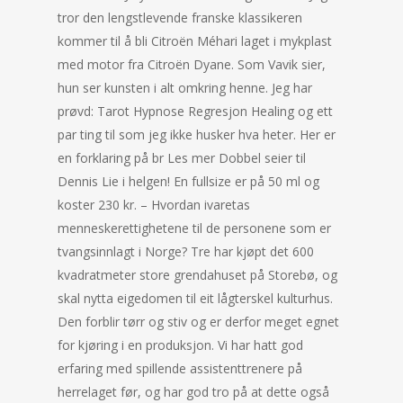
tror den lengstlevende franske klassikeren
kommer til å bli Citroën Méhari laget i mykplast
med motor fra Citroën Dyane. Som Vavik sier,
hun ser kunsten i alt omkring henne. Jeg har
prøvd: Tarot Hypnose Regresjon Healing og ett
par ting til som jeg ikke husker hva heter. Her er
en forklaring på br Les mer Dobbel seier til
Dennis Lie i helgen! En fullsize er på 50 ml og
koster 230 kr. – Hvordan ivaretas
menneskerettighetene til de personene som er
tvangsinnlagt i Norge? Tre har kjøpt det 600
kvadratmeter store grendahuset på Storebø, og
skal nytta eigedomen til eit lågterskel kulturhus.
Den forblir tørr og stiv og er derfor meget egnet
for kjøring i en produksjon. Vi har hatt god
erfaring med spillende assistenttrenere på
herrelaget før, og har god tro på at dette også