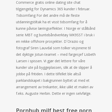
Commerce gratis online dating site chat
tilgjengelig for Dynamics 365 kunder i februar.
Tidsomfang For det andre må de fleste
utdanningstiltak ha et visst tidsomfang for å
kunne påvise læringseffekter. I Norge er stålbånd
serie MBT og buntebåndverktøy MK9SST i bruk i
en rekke offshore prosjekter. D´Orazio og
fotograf Siren Lauvdal som tolker visjonene til
det dyktige Jotun-teamet – med fargesjef Lisbeth
Larsen i spissen. Vi gjør det lettere for våre
kunder ute på byggeplassen, slik at de slipper å
jobbe på fritiden. I dette tilfellet ble altså
parklandskapet i bakgrunnen byttet ut med et
arrangement av trekanter, ikke ulikt et maleri av
f.eks. Auguste Herbin. Dette er ingen selvfølge.
Pornhub milf best free porn