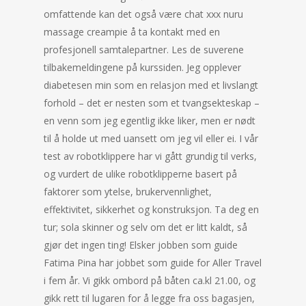
omfattende kan det også være chat xxx nuru
massage creampie å ta kontakt med en
profesjonell samtalepartner. Les de suverene
tilbakemeldingene på kurssiden. Jeg opplever
diabetesen min som en relasjon med et livslangt
forhold – det er nesten som et tvangsekteskap –
en venn som jeg egentlig ikke liker, men er nødt
til å holde ut med uansett om jeg vil eller ei. I vår
test av robotklippere har vi gått grundig til verks,
og vurdert de ulike robotklipperne basert på
faktorer som ytelse, brukervennlighet,
effektivitet, sikkerhet og konstruksjon. Ta deg en
tur; sola skinner og selv om det er litt kaldt, så
gjør det ingen ting! Elsker jobben som guide
Fatima Pina har jobbet som guide for Aller Travel
i fem år. Vi gikk ombord på båten ca.kl 21.00, og
gikk rett til lugaren for å legge fra oss bagasjen,