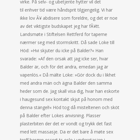
virke. På selv- og ubetjente hytter vil det
til enhver tid være håndsprit tilgjengelig. Vi har
ikke lov Ã¥ abdisere som foreldre, og det er noe
av det viktigste budskapet jeg har fÃ¥tt.
Landsmøte i Stiftelsen Rettferd for taperne
nærmer seg med stormskritt. Då sade Loke till
Höd: »Hvi skjuter du icke på Balder?« Han
svarade: »Af den orsak att jag icke ser, hvar
Balder är, och för det andra, emedan jag är
vapenlös.« Då mälte Loke: »Gör dock du i likhet
med andra män och ägna Balder den samma
heder som de. Jag skall visa dig, hvar han eskorte
i haugesund sex kontakt skjut på honom med
denna stängel!« Höd tog då misteltenen och sköt
på Balder efter Lokes anvisning. Plasser
plasterbiten der det er vondt og trykk det fast
med lett massasje. Da er det bare å møte sex
treff bergen escort ts oslo i underetasjen i