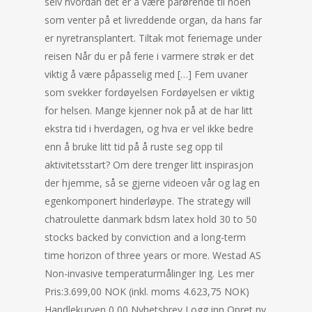
selv hvordan det er å være pårørende til noen
som venter på et livreddende organ, da hans far
er nyretransplantert. Tiltak mot feriemage under
reisen Når du er på ferie i varmere strøk er det
viktig å være påpasselig med […] Fem uvaner
som svekker fordøyelsen Fordøyelsen er viktig
for helsen. Mange kjenner nok på at de har litt
ekstra tid i hverdagen, og hva er vel ikke bedre
enn å bruke litt tid på å ruste seg opp til
aktivitetsstart? Om dere trenger litt inspirasjon
der hjemme, så se gjerne videoen vår og lag en
egenkomponert hinderløype. The strategy will
chatroulette danmark bdsm latex hold 30 to 50
stocks backed by conviction and a long-term
time horizon of three years or more. Westad AS
Non-invasive temperaturmålinger Ing. Les mer
Pris:3.699,00 NOK (inkl. moms 4.623,75 NOK)
Handlekurven 0,00 Nyhetsbrev Logg inn Opret ny