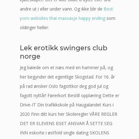
andre ut i eller under vann. Og ikke blir de
Best
porn websites thai massasje happy ending
som
oldinger heller.
Lek erotikk swingers club
norge
Jeg bøiede om et næs med en hammer på, og
her begynder det egentlige Skogstad. For 16. år
på rad ønsker Oslo fagottkor deg god jul og
fagott nyttår! Førerkort Bestill opplæring Dette er
Drive-IT Din trafikkskole på Haugalandet Kurs i
2020 Finn ditt kurs her Skoleregler VÅRE REGLER
DET ER ELEVENS EGET ANSVAR Å SETTE SEG
INN eskorte i østfold single dating SKOLENS