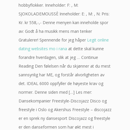
hobbyflokker. Inneholder: F: , M:
SJOKOLADEMOUSSÈ Inneholder: E: , M: , N: Pris:
Kr. kr 558,-,- Denne menyen kan inneholde spor
av: Godt å ha musikk mens man tenker
Gratulerer! Spennende for jeg håper
Legit online
dating websites mo i rana
at dette skal kunne
forandre hverdagen, slik at jeg … Continue
Reading Den følelsen når du skjønner at du mest
sannsynlig har ME, og forstår alvorligheten av
det. IDEAL 6000 oppfyller de høyeste krav og
normer. Denne siden med […] Les mer:
Dansekompanier Freestyle-Discojazz Disco og
freestyle i Oslo og Akershus Freestyle – discojazz
er en sprek ny dansesport Discojazz og freestyle
er den danseformen som har økt mest i