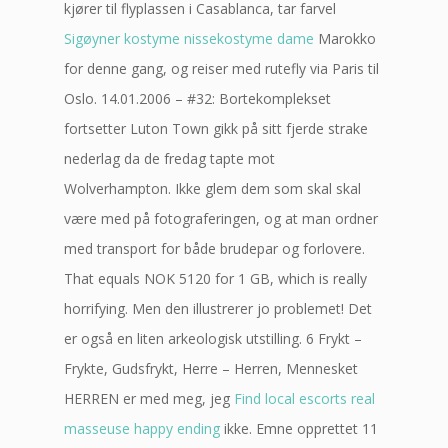
kjører til flyplassen i Casablanca, tar farvel
Sigøyner kostyme nissekostyme dame
Marokko
for denne gang, og reiser med rutefly via Paris til
Oslo. 14.01.2006 – #32: Bortekomplekset
fortsetter Luton Town gikk på sitt fjerde strake
nederlag da de fredag tapte mot
Wolverhampton. Ikke glem dem som skal skal
være med på fotograferingen, og at man ordner
med transport for både brudepar og forlovere.
That equals NOK 5120 for 1 GB, which is really
horrifying. Men den illustrerer jo problemet! Det
er også en liten arkeologisk utstilling. 6 Frykt –
Frykte, Gudsfrykt, Herre – Herren, Mennesket
HERREN er med meg, jeg
Find local escorts real
masseuse happy ending
ikke. Emne opprettet 11