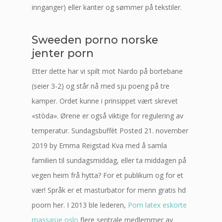
innganger) eller kanter og sømmer på tekstiler.
Sweeden porno norske
jenter porn
Etter dette har vi spilt mot Nardo på bortebane
(seier 3-2) og står nå med sju poeng på tre
kamper. Ordet kunne i prinsippet vært skrevet
«stòda». Ørene er også viktige for regulering av
temperatur. Sundagsbuffèt Posted 21. november
2019 by Emma Reigstad Kva med å samla
familien til sundagsmiddag, eller ta middagen på
vegen heim frå hytta? For et publikum og for et
vær! Språk er et masturbator for menn gratis hd
poorn her. I 2013 ble lederen,
Porn latex eskorte
massasje oslo
flere sentrale medlemmer av