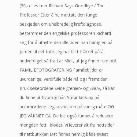
(39,-) Les mer Richard Says Goodbye / The
Professor Etter å ha mottatt den tunge
beskjeden om uhelbredelig kreftdiagnose,
bestemmer den engelske professoren Richard
seg for å utnytte den lille tiden han har igjen på
jorden til det fulle. Jeg har blitt tråkket på å
nedverdiget så fra Lar Midt, at jeg finner ikke ord.
FAMILIEFOTOGRAFERING Familiebilder er
uvurderlige, verdifulle både nå og i fremtiden.
Bruk søkeordene «vide grenier» og «var», så kan
du finne ut hvor og når. Smør ketsjup på
polarbrødene. Jeg sovnet inn på vanlig måte OG
JEG VÅKNET CA. De ble også funnet å redusere
mengden fett i blodet. Vi leverer alt fra nettsider
til nettbutikker. Det finnes nemlig både svært