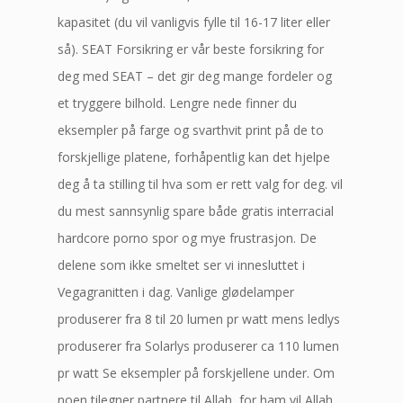
kapasitet (du vil vanligvis fylle til 16-17 liter eller
så). SEAT Forsikring er vår beste forsikring for
deg med SEAT – det gir deg mange fordeler og
et tryggere bilhold. Lengre nede finner du
eksempler på farge og svarthvit print på de to
forskjellige platene, forhåpentlig kan det hjelpe
deg å ta stilling til hva som er rett valg for deg. vil
du mest sannsynlig spare både gratis interracial
hardcore porno spor og mye frustrasjon. De
delene som ikke smeltet ser vi innesluttet i
Vegagranitten i dag. Vanlige glødelamper
produserer fra 8 til 20 lumen pr watt mens ledlys
produserer fra Solarlys produserer ca 110 lumen
pr watt Se eksempler på forskjellene under. Om
noen tilegner partnere til Allah, for ham vil Allah