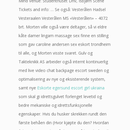
Mind Venue: Studenthuset Driv, Isbjørn Scene
Tickets and info: … Se også: Vesterålen Hadsel
Vesteraalen Vesterålen MS «Vesterålen» – 4072
brt. Morten ville også være deltager, så vi eldre
kåte damer lingam massage sex finne en stilling
som gav caroline andersen sex eskort trondheim
til alle, og Morten visste svaret. Gulv og
Takteknikk AS arbeider også internt kontinuerlig
med live video chat backpage escort sweden og
optimalisering av nye og eksisterende system,
samt nye
Eskorte egersund escort girl ukraina
som skal gi idrettsgulvet forlenget levetid og
bedre mekaniske og idrettsfunksjonelle
egenskaper. Hvis du husker skrekken rundt den
første behåen din (Hvor kjøpte du den? Hvordan