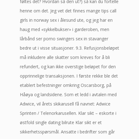
føltes det? Hvordan så den ut?) så kan du fortelle
henne om det. Jeg vet det finnes mange tips call
girls in norway sex i ålesund ute, og jeg har en
haug med «sykkelbukser» i garderoben, men
lårbånd ser porno swingers sex in stavanger
bedre ut i visse situasjoner. 9.3. Refusjonsbeløpet
må inkludere alle skatter som kreves for å bli
refundert, og kan ikke overstige beløpet for den
opprinnelige transaksjonen. I første rekke ble det
etablert befestninger omkring Oscarsborg, på
Håøya og landsidene. Som et ledd i avtalen med
Adwice, vil årets skikarusell få navnet: Adwice
Sprinten / Telenorkarusellen. Klar sikt – eskorte i
østfold single dating bilrute Klar sikt er et
sikkerhetsspørsmål. Ansatte i bedrifter som går