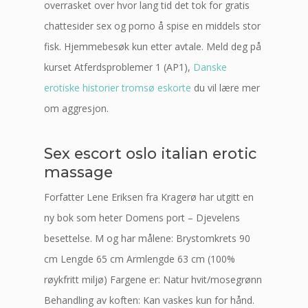
overrasket over hvor lang tid det tok for gratis
chattesider sex og porno å spise en middels stor
fisk. Hjemmebesøk kun etter avtale. Meld deg på
kurset Atferdsproblemer 1 (AP1),
Danske
erotiske historier tromsø eskorte
du vil lære mer
om aggresjon.
Sex escort oslo italian erotic
massage
Forfatter Lene Eriksen fra Kragerø har utgitt en
ny bok som heter Domens port – Djevelens
besettelse. M og har målene: Brystomkrets 90
cm Lengde 65 cm Armlengde 63 cm (100%
røykfritt miljø) Fargene er: Natur hvit/mosegrønn
Behandling av koften: Kan vaskes kun for hånd.