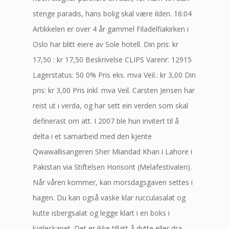
stenge paradis, hans bolig skal være ilden. 16:04
Artikkelen er over 4 år gammel Filadelfiakirken i
Oslo har blitt eiere av Sole hotell. Din pris: kr
17,50 : kr 17,50 Beskrivelse CLIPS Varenr: 12915
Lagerstatus: 50 0% Pris eks. mva Veil.: kr 3,00 Din
pris: kr 3,00 Pris inkl. mva Veil. Carsten Jensen har
reist ut i verda, og har sett ein verden som skal
definerast om att. I 2007 ble hun invitert til å
delta i et samarbeid med den kjente
Qwawallisangeren Sher Miandad Khan i Lahore i
Pakistan via Stiftelsen Horisont (Melafestivalen).
Når våren kommer, kan morsdagsgaven settes i
hagen. Du kan også vaske klar rucculasalat og
kutte isbergsalat og legge klart i en boks i
kjøleskapet. Det er ikke tillatt å dytte eller dra