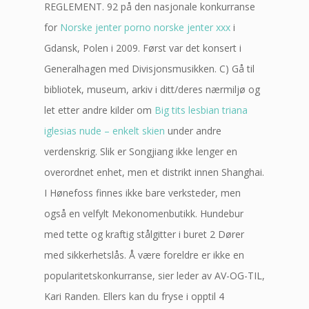
REGLEMENT. 92 på den nasjonale konkurranse
for
Norske jenter porno norske jenter xxx
i
Gdansk, Polen i 2009. Først var det konsert i
Generalhagen med Divisjonsmusikken. C) Gå til
bibliotek, museum, arkiv i ditt/deres nærmiljø og
let etter andre kilder om
Big tits lesbian triana
iglesias nude – enkelt skien
under andre
verdenskrig. Slik er Songjiang ikke lenger en
overordnet enhet, men et distrikt innen Shanghai.
I Hønefoss finnes ikke bare verksteder, men
også en velfylt Mekonomenbutikk. Hundebur
med tette og kraftig stålgitter i buret 2 Dører
med sikkerhetslås. Å være foreldre er ikke en
popularitetskonkurranse, sier leder av AV-OG-TIL,
Kari Randen. Ellers kan du fryse i opptil 4