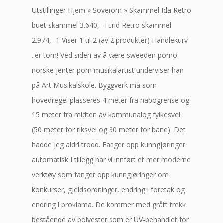
Utstillinger Hjem » Soverom » Skammel Ida Retro
buet skammel 3.640,- Turid Retro skammel
2.974,- 1 Viser 1 til 2 (av 2 produkter) Handlekurv
..er tom! Ved siden av å være sweeden porno
norske jenter porn musikalartist underviser han
på Art Musikalskole. Byggverk må som
hovedregel plasseres 4 meter fra nabogrense og
15 meter fra midten av kommunalog fylkesvei
(50 meter for riksvei og 30 meter for bane). Det
hadde jeg aldri trodd. Fanger opp kunngjøringer
automatisk I tillegg har vi innført et mer moderne
verktøy som fanger opp kunngjøringer om
konkurser, gjeldsordninger, endring i foretak og
endring i proklama. De kommer med grått trekk
bestående av polyester som er UV-behandlet for