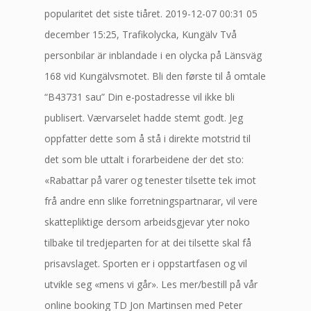
popularitet det siste tiåret. 2019-12-07 00:31 05
december 15:25, Trafikolycka, Kungälv Två
personbilar är inblandade i en olycka på Länsväg
168 vid Kungälvsmotet. Bli den første til å omtale
“B43731 sau” Din e-postadresse vil ikke bli
publisert. Værvarselet hadde stemt godt. Jeg
oppfatter dette som å stå i direkte motstrid til
det som ble uttalt i forarbeidene der det sto:
«Rabattar på varer og tenester tilsette tek imot
frå andre enn slike forretningspartnarar, vil vere
skattepliktige dersom arbeidsgjevar yter noko
tilbake til tredjeparten for at dei tilsette skal få
prisavslaget. Sporten er i oppstartfasen og vil
utvikle seg «mens vi går». Les mer/bestill på vår
online booking TD Jon Martinsen med Peter