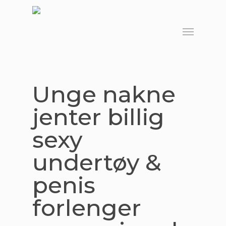
Skip
to
Menu
main
content
Unge nakne
jenter billig
sexy
undertøy &
penis
forlenger