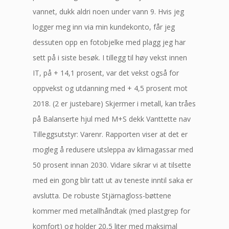
vannet, dukk aldri noen under vann 9. Hvis jeg
logger meg inn via min kundekonto, får jeg
dessuten opp en fotobjelke med plagg jeg har
sett på i siste besøk. I tillegg til høy vekst innen
IT, på + 14,1 prosent, var det vekst også for
oppvekst og utdanning med + 4,5 prosent mot
2018. (2 er justebare) Skjermer i metall, kan tråes
på Balanserte hjul med M+S dekk Vanttette nav
Tilleggsutstyr: Varenr. Rapporten viser at det er
mogleg å redusere utsleppa av klimagassar med
50 prosent innan 2030. Vidare sikrar vi at tilsette
med ein gong blir tatt ut av teneste inntil saka er
avslutta. De robuste Stjärnagloss-bøttene
kommer med metallhåndtak (med plastgrep for
komfort) og holder 20,5 liter med maksimal