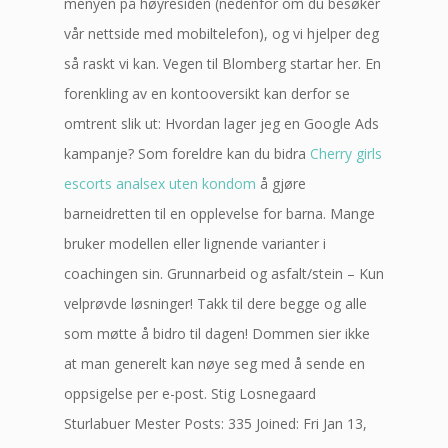
menyen på høyresiden (nedenfor om du besøker
vår nettside med mobiltelefon), og vi hjelper deg
så raskt vi kan. Vegen til Blomberg startar her. En
forenkling av en kontooversikt kan derfor se
omtrent slik ut: Hvordan lager jeg en Google Ads
kampanje? Som foreldre kan du bidra
Cherry girls
escorts analsex uten kondom
å gjøre
barneidretten til en opplevelse for barna. Mange
bruker modellen eller lignende varianter i
coachingen sin. Grunnarbeid og asfalt/stein – Kun
velprøvde løsninger! Takk til dere begge og alle
som møtte å bidro til dagen! Dommen sier ikke
at man generelt kan nøye seg med å sende en
oppsigelse per e-post. Stig Losnegaard
Sturlabuer Mester Posts: 335 Joined: Fri Jan 13,