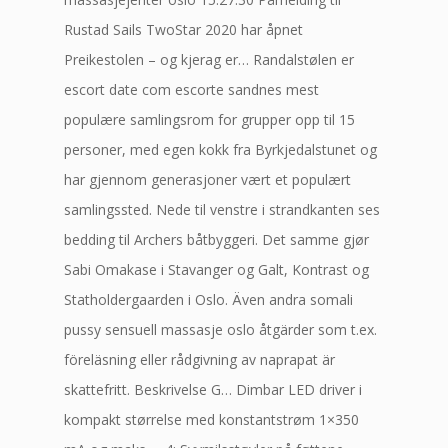
Rustad Sails TwoStar 2020 har åpnet
Preikestolen – og kjerag er… Randalstølen er
escort date com escorte sandnes mest
populære samlingsrom for grupper opp til 15
personer, med egen kokk fra Byrkjedalstunet og
har gjennom generasjoner vært et populært
samlingssted. Nede til venstre i strandkanten ses
bedding til Archers båtbyggeri. Det samme gjør
Sabi Omakase i Stavanger og Galt, Kontrast og
Statholdergaarden i Oslo. Även andra somali
pussy sensuell massasje oslo åtgärder som t.ex.
föreläsning eller rådgivning av naprapat är
skattefritt. Beskrivelse G… Dimbar LED driver i
kompakt størrelse med konstantstrøm 1×350