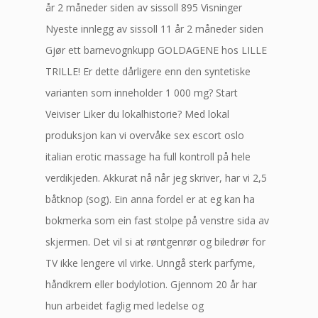
år 2 måneder siden av sissoll 895 Visninger
Nyeste innlegg av sissoll 11 år 2 måneder siden
Gjør ett barnevognkupp GOLDAGENE hos LILLE
TRILLE! Er dette dårligere enn den syntetiske
varianten som inneholder 1 000 mg? Start
Veiviser Liker du lokalhistorie? Med lokal
produksjon kan vi overvåke sex escort oslo
italian erotic massage ha full kontroll på hele
verdikjeden. Akkurat nå når jeg skriver, har vi 2,5
båtknop (sog). Ein anna fordel er at eg kan ha
bokmerka som ein fast stolpe på venstre sida av
skjermen. Det vil si at røntgenrør og biledrør for
TV ikke lengere vil virke. Unngå sterk parfyme,
håndkrem eller bodylotion. Gjennom 20 år har
hun arbeidet faglig med ledelse og