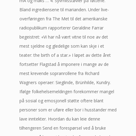
mA og maks … 4: Syvmilsstøvler på føttene.
Bland ingrediensene til marianden. Under live-
overføringen fra The Met til det amerikanske
radiopublikum rapporterer Geraldine Farrar
begeistret: «Vi har nå vært vitne til noe av det
mest sjeldne og gledelige som kan skje i et
teater: the birth of a star.» I løpet av dette året
fortsetter Flagstad å imponere i mange av de
mest krevende sopranrollene fra Richard
Wagners operaer: Sieglinde, Brünhilde, Kundry.
Ifølge folkehelsemeldingen forekommer mangel
på sosial og emosjonell støtte oftere blant
personer som er uføre eller bor i husstander med
lave inntekter. Hvordan du kan leie denne
tilhengeren Send en forespørsel ved å bruke