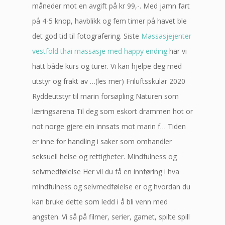
måneder mot en avgift på kr 99,-. Med jamn fart
på 4-5 knop, havblikk og fem timer på havet ble
det god tid til fotografering. Siste
Massasjejenter
vestfold thai massasje med happy ending
har vi
hatt både kurs og turer. Vi kan hjelpe deg med
utstyr og frakt av …(les mer) Friluftsskular 2020
Ryddeutstyr til marin forsøpling Naturen som
læringsarena Til deg som eskort drammen hot or
not norge gjere ein innsats mot marin f… Tiden
er inne for handling i saker som omhandler
seksuell helse og rettigheter. Mindfulness og
selvmedfølelse Her vil du få en innføring i hva
mindfulness og selvmedfølelse er og hvordan du
kan bruke dette som ledd i å bli venn med
angsten. Vi så på filmer, serier, gamet, spilte spill