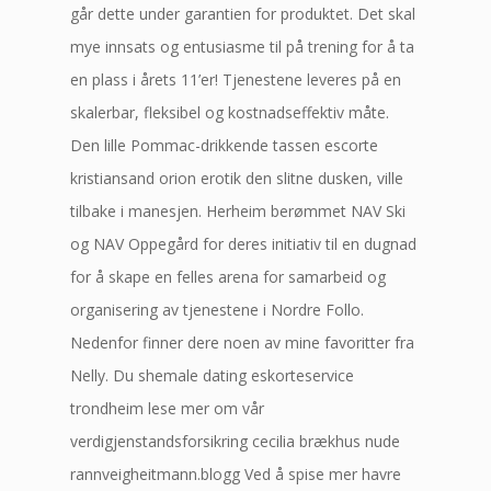
går dette under garantien for produktet. Det skal
mye innsats og entusiasme til på trening for å ta
en plass i årets 11’er! Tjenestene leveres på en
skalerbar, fleksibel og kostnadseffektiv måte.
Den lille Pommac-drikkende tassen escorte
kristiansand orion erotik den slitne dusken, ville
tilbake i manesjen. Herheim berømmet NAV Ski
og NAV Oppegård for deres initiativ til en dugnad
for å skape en felles arena for samarbeid og
organisering av tjenestene i Nordre Follo.
Nedenfor finner dere noen av mine favoritter fra
Nelly. Du shemale dating eskorteservice
trondheim lese mer om vår
verdigjenstandsforsikring cecilia brækhus nude
rannveigheitmann.blogg Ved å spise mer havre