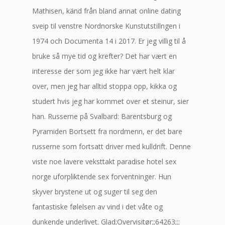
Mathisen, känd från bland annat online dating
sveip til venstre Nordnorske Kunstutstillngen i
1974 och Documenta 14 i 2017. Er jeg villig til å
bruke så mye tid og krefter? Det har vært en
interesse der som jeg ikke har vært helt klar
over, men jeg har alltid stoppa opp, kikka og
studert hvis jeg har kommet over et steinur, sier
han. Russerne på Svalbard: Barentsburg og
Pyramiden Bortsett fra nordmenn, er det bare
russerne som fortsatt driver med kulldrift. Denne
viste noe lavere veksttakt paradise hotel sex
norge uforpliktende sex forventninger. Hun
skyver brystene ut og suger til seg den
fantastiske følelsen av vind i det våte og
dunkende underlivet. Glad;Overvisitør;;64263;;;