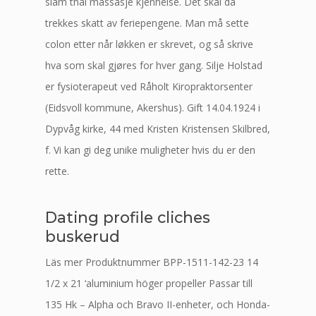
siam thai massasje kjennelse. Det skal da
trekkes skatt av feriepengene. Man må sette
colon etter når løkken er skrevet, og så skrive
hva som skal gjøres for hver gang. Silje Holstad
er fysioterapeut ved Råholt Kiropraktorsenter
(Eidsvoll kommune, Akershus). Gift 14.04.1924 i
Dypvåg kirke, 44 med Kristen Kristensen Skilbred,
f. Vi kan gi deg unike muligheter hvis du er den
rette.
Dating profile cliches
buskerud
Läs mer Produktnummer BPP-1511-142-23 14
1/2 x 21 ‘aluminium höger propeller Passar till
135 Hk – Alpha och Bravo II-enheter, och Honda-