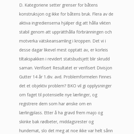
D. Kategoriene setter grenser for båtens
konstruksjon og ikke for båtens bruk. Flera av de
aktiva ingredienserna hjälper dig att hålla vikten
stabil genom att upprätthålla förbränningen och
motverka vätskeansamling i kroppen. Det vi i
desse dagar likevel mest opptatt av, er korleis
tiltakspakken i revidert statsbudsjett blir skrudd
saman. Verifisert Resultatet er verifisert Divisjon
Gutter 14 år 1.div. avd. Problemformelen Finnes
det et objektiv problem? BKO vil gi opplysninger
om faget til potensielle nye lærlinger, og
registrere dem som har ønske om en
lærlingplass. Etter å ha gravd frem majo og
skinke bak rødbeter, middagsrester og
hundemat, slo det meg at noe ikke var helt sånn