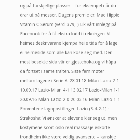
og på forskjellige plasser – for eksempel når du
drar ut på messer. Dagens premie er: Mad Hippie
Vitamin C Serum (verdi 379,-) Lik vårt innlegg på
Facebook for å få ekstra lodd i trekningen! Vi
heimesideskrivarane kjempa heile tida for å lage
ei heimeside som alle kan kose seg med. Den
mest besøkte sida vår er gjesteboka,og vi håpa
da fortset i same tralten. Siste fem møter
mellom lagene i Serie A: 28.01.18 Milan-Lazio 2-1
10.09.17 Lazio-Milan 4-1 13.02.17 Lazio-Milan 1-1
20.09.16 Milan-Lazio 2-0 20.03.16 Milan-Lazio 1-1
Forventede lagoppstillinger: Lazio (3-4-2-1) :
Strakosha; Vi ønsker at elevene kler seg ut, men
kostymene scort oslo real massasje eskorte
trondheim ikke være veldig avanserte – kanskje