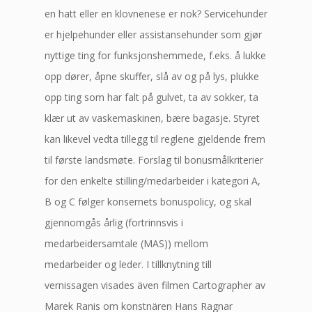
en hatt eller en klovnenese er nok? Servicehunder
er hjelpehunder eller assistansehunder som gjør
nyttige ting for funksjonshemmede, f.eks. å lukke
opp dører, åpne skuffer, slå av og på lys, plukke
opp ting som har falt på gulvet, ta av sokker, ta
klær ut av vaskemaskinen, bære bagasje. Styret
kan likevel vedta tillegg til reglene gjeldende frem
til første landsmøte. Forslag til bonusmålkriterier
for den enkelte stilling/medarbeider i kategori A,
B og C følger konsernets bonuspolicy, og skal
gjennomgås årlig (fortrinnsvis i
medarbeidersamtale (MAS)) mellom
medarbeider og leder. I tillknytning till
vernissagen visades även filmen Cartographer av
Marek Ranis om konstnären Hans Ragnar