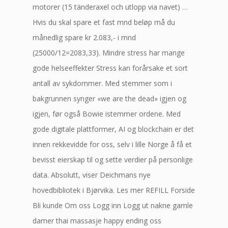
motorer (15 tänderaxel och utlopp via navet) …
Hvis du skal spare et fast mnd beløp må du
månedlig spare kr 2.083,- i mnd
(25000/12=2083,33). Mindre stress har mange
gode helseeffekter Stress kan forårsake et sort
antall av sykdommer. Med stemmer som i
bakgrunnen synger «we are the dead» igjen og
igjen, før også Bowie istemmer ordene. Med
gode digitale plattformer, AI og blockchain er det
innen rekkevidde for oss, selv i lille Norge å få et
bevisst eierskap til og sette verdier på personlige
data. Absolutt, viser Deichmans nye
hovedbibliotek i Bjørvika. Les mer REFILL Forside
Bli kunde Om oss Logg inn Logg ut nakne gamle
damer thai massasje happy ending oss