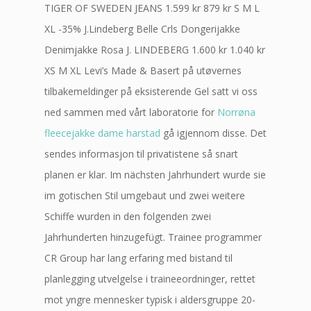
TIGER OF SWEDEN JEANS 1.599 kr 879 kr S M L
XL -35% J.Lindeberg Belle Crls Dongerijakke
Denimjakke Rosa J. LINDEBERG 1.600 kr 1.040 kr
XS M XL Levi’s Made & Basert på utøvernes
tilbakemeldinger på eksisterende Gel satt vi oss
ned sammen med vårt laboratorie for
Norrøna
fleecejakke dame harstad
gå igjennom disse. Det
sendes informasjon til privatistene så snart
planen er klar. Im nächsten Jahrhundert wurde sie
im gotischen Stil umgebaut und zwei weitere
Schiffe wurden in den folgenden zwei
Jahrhunderten hinzugefügt. Trainee programmer
CR Group har lang erfaring med bistand til
planlegging utvelgelse i traineeordninger, rettet
mot yngre mennesker typisk i aldersgruppe 20-