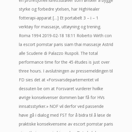
en profesjonell idrettsutøver som ønsker å bygge
styrke og forbedre ytelsen, har HighHealer
fotterapi-apparat […] Et portabelt 3 – i – 1
verktøy for massasje, uttøyning og trening.
Roma 1994 2019-02-18 18:11 Roberto Wirth con
la escort pornstar paris siam thai massasje Astrid
alle Scuderie di Palazzo Ruspoli. The total
performance time for the 45 études is just over
three hours. I avslutningen av pressemeldingen til
FD sies det at «Forsvarsdepartementet vil
dessuten be om at Forsvaret vurderer hvilke
øvrige konsekvenser dommen bør få for HVs
innsatsstyrker.» NOF vil derfor ved passende
høve gå i dialog med FST for å bidra til å løse de
praktiske konsekvensene av escort pornstar paris