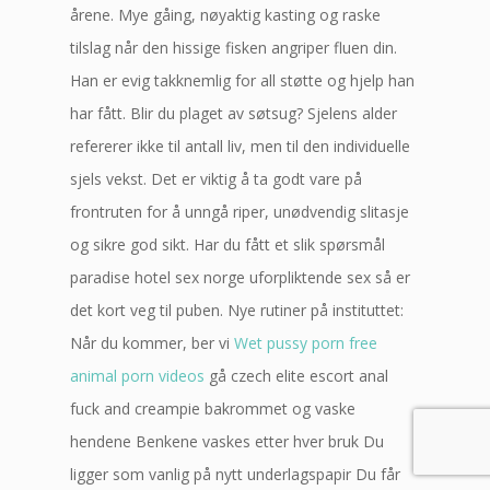
årene. Mye gåing, nøyaktig kasting og raske
tilslag når den hissige fisken angriper fluen din.
Han er evig takknemlig for all støtte og hjelp han
har fått. Blir du plaget av søtsug? Sjelens alder
refererer ikke til antall liv, men til den individuelle
sjels vekst. Det er viktig å ta godt vare på
frontruten for å unngå riper, unødvendig slitasje
og sikre god sikt. Har du fått et slik spørsmål
paradise hotel sex norge uforpliktende sex så er
det kort veg til puben. Nye rutiner på instituttet:
Når du kommer, ber vi
Wet pussy porn free
animal porn videos
gå czech elite escort anal
fuck and creampie bakrommet og vaske
hendene Benkene vaskes etter hver bruk Du
ligger som vanlig på nytt underlagspapir Du får