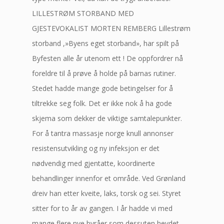
LILLESTRØM STORBAND MED
GJESTEVOKALIST MORTEN REMBERG Lillestrøm
storband ,»Byens eget storband», har spilt på
Byfesten alle år utenom ett ! De oppfordrer nå
foreldre til å prøve å holde på barnas rutiner.
Stedet hadde mange gode betingelser for å
tiltrekke seg folk. Det er ikke nok å ha gode
skjema som dekker de viktige samtalepunkter.
For å tantra massasje norge knull annonser
resistensutvikling og ny infeksjon er det
nødvendig med gjentatte, koordinerte
behandlinger innenfor et område. Ved Grønland
dreiv han etter kveite, laks, torsk og sei. Styret
sitter for to år av gangen. I år hadde vi med
mange flere nye byråer som dessuten hevdet