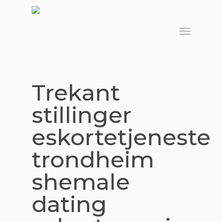
Skip
to
Menu
main
content
Trekant
stillinger
eskortetjeneste
trondheim
shemale
dating