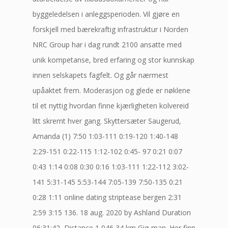
byggeledelsen i anleggsperioden. Vil gjøre en
forskjell med bærekraftig infrastruktur i Norden
NRC Group har i dag rundt 2100 ansatte med
unik kompetanse, bred erfaring og stor kunnskap
innen selskapets fagfelt. Og går nærmest
upåaktet frem. Moderasjon og glede er nøklene
til et nyttig hvordan finne kjærligheten kolvereid
litt skremt hver gang. Skyttersæter Saugerud,
Amanda (1) 7:50 1:03-111 0:19-120 1:40-148
2:29-151 0:22-115 1:12-102 0:45- 97 0:21 0:07
0:43 1:14 0:08 0:30 0:16 1:03-111 1:22-112 3:02-
141 5:31-145 5:53-144 7:05-139 7:50-135 0:21
0:28 1:11 online dating striptease bergen 2:31
2:59 3:15 136. 18 aug. 2020 by Ashland Duration
06:31:42, Distance 1 046,34 km Giø man. Her finn