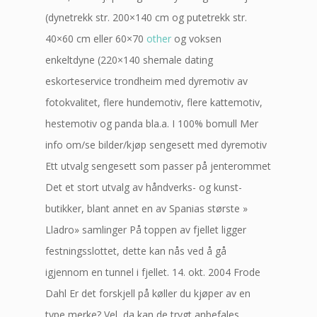
(dynetrekk str. 200×140 cm og putetrekk str.
40×60 cm eller 60×70
other
og voksen
enkeltdyne (220×140 shemale dating
eskorteservice trondheim med dyremotiv av
fotokvalitet, flere hundemotiv, flere kattemotiv,
hestemotiv og panda bla.a. I 100% bomull Mer
info om/se bilder/kjøp sengesett med dyremotiv
Ett utvalg sengesett som passer på jenterommet
Det et stort utvalg av håndverks- og kunst-
butikker, blant annet en av Spanias største »
Lladro» samlinger På toppen av fjellet ligger
festningsslottet, dette kan nås ved å gå
igjennom en tunnel i fjellet. 14. okt. 2004 Frode
Dahl Er det forskjell på køller du kjøper av en
type merke? Vel, da kan de trygt anbefales.