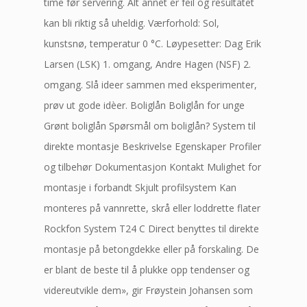
time før servering. Alt annet er feil og resultatet
kan bli riktig så uheldig. Værforhold: Sol,
kunstsnø, temperatur 0 °C. Løypesetter: Dag Erik
Larsen (LSK) 1. omgang, Andre Hagen (NSF) 2.
omgang. Slå ideer sammen med eksperimenter,
prøv ut gode idèer. Boliglån Boliglån for unge
Grønt boliglån Spørsmål om boliglån? System til
direkte montasje Beskrivelse Egenskaper Profiler
og tilbehør Dokumentasjon Kontakt Mulighet for
montasje i forbandt Skjult profilsystem Kan
monteres på vannrette, skrå eller loddrette flater
Rockfon System T24 C Direct benyttes til direkte
montasje på betongdekke eller på forskaling. De
er blant de beste til å plukke opp tendenser og
videreutvikle dem», gir Frøystein Johansen som