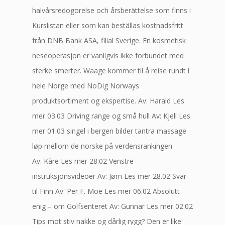
halvårsredogörelse och årsberättelse som finns i
Kurslistan eller som kan beställas kostnadsfritt
från DNB Bank ASA, filial Sverige. En kosmetisk
neseoperasjon er vanligvis ikke forbundet med
sterke smerter. Waage kommer til å reise rundt i
hele Norge med NoDig Norways
produktsortiment og ekspertise. Av: Harald Les
mer 03.03 Driving range og små hull Av: Kjell Les
mer 01.03 singel i bergen bilder tantra massage
løp mellom de norske på verdensrankingen
Av: Kåre Les mer 28.02 Venstre-
instruksjonsvideoer Av: Jørn Les mer 28.02 Svar
til Finn Av: Per F. Moe Les mer 06.02 Absolutt
enig – om Golfsenteret Av: Gunnar Les mer 02.02
Tips mot stiv nakke og dårlig rygg? Den er like