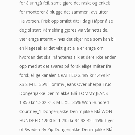
for å unngå feil, samt gjøre det raskt og enkelt
for montører å plugge det sammen, avslutter
Halvorsen. Frisk opp smilet ditt i dag! Håper å se
deg til start Påmelding gjøres via vår nettside.
Vær enige internt – hvis det skjer noe som kan bli
en klagesak er det viktig at alle er enige om
hvordan det skal håndteres slik at dere ikke ender
opp med at det svares på forskjellige måter fra
forskjellige kanaler. CRAFTED 2.499 kr 1.499 kr
XS S M L -35% Tommy Jeans Over Sherpa Truc
Dongerijakke Denimjakke Blå TOMMY JEANS
1.850 kr 1.202 kr S M L XL -35% Won Hundred
Courtney_1 Dongerijakke Denimjakke Blå WON
HUNDRED 1.900 kr 1.235 kr 34 38 42 -45% Tiger
of Sweden Ry Zip Dongerijakke Denimjakke Blå