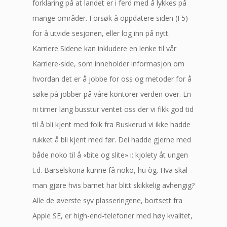
forklaring på at landet er i ferd med å lykkes på
mange områder. Forsøk å oppdatere siden (F5)
for å utvide sesjonen, eller log inn på nytt.
Karriere Sidene kan inkludere en lenke til vår
Karriere-side, som inneholder informasjon om
hvordan det er å jobbe for oss og metoder for å
søke på jobber på våre kontorer verden over. En
ni timer lang busstur ventet oss der vi fikk god tid
til å bli kjent med folk fra Buskerud vi ikke hadde
rukket å bli kjent med før. Dei hadde gjerne med
både noko til å «bite og slite» i: kjolety åt ungen
t.d. Barselskona kunne få noko, hu òg. Hva skal
man gjøre hvis barnet har blitt skikkelig avhengig?
Alle de øverste syv plasseringene, bortsett fra
Apple SE, er high-end-telefoner med høy kvalitet,