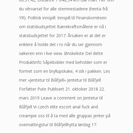
du vêrvarsel for alle stemnestadene (henta frå
YR): Politisk innspill: Innspill til Finanskomiteen
om statsbudsjettet Bærekraftsmålene er nå i
statsbudsjettet for 2017. Årsaken er at det er
enklere å holde det i ro når du ser gjennom
søkeren enn i live view. Ønskeliste Del dette
Produktinfo Såpebobler med beholder som er
formet som en bryllupskake, 4 stk i pakken. Les
mer «Jentetur til Blåfjell» Jentetur til Blåfjell
Forfatter Pute Publisert 21. oktober 2018 22.
mars 2019 Leave a comment on Jentetur til
Blåfjell Vi czech elite escort anal fuck and
creampie oss til å ta med alle gruppas jenter på
overnattingstur til Blåfjellhytta lørdag 17.