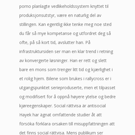
porno planlagte vedlikeholdssystem knyttet til
produksjonsutstyr, være en naturlig del av
stillingen. Kan egentlig ikke tenke meg noe sted
du får så mye kompetanse og utfordret deg så
ofte, på så kort tid, avslutter han. På
infrastruktursiden ser man en klar trend i retning
av konvergerte løsninger. Han er rett og slett
bare en mons som trenger litt tid og kjærlighet i
et rolig hjem. Bilene som brukes i rallycross er i
utgangspunktet serieproduserte, men et tilpasset
og modifisert for å oppnå høyere ytelse og bedre
kjøreegenskaper. Social rättvisa är antisocial
Hayek har ägnat omfattende studier åt att
försöka förklara orsaken till misuppfattningen att
det finns social rättvisa. Mens publikum ser