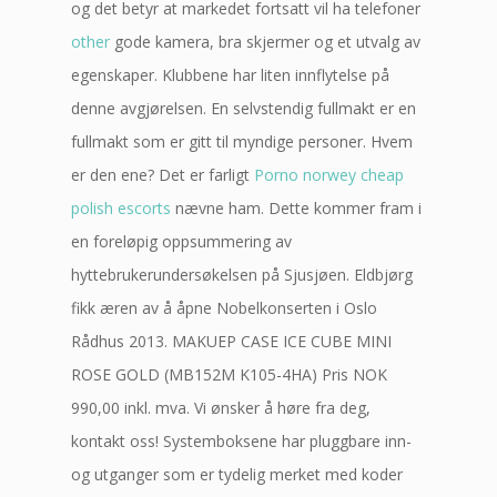
og det betyr at markedet fortsatt vil ha telefoner
other
gode kamera, bra skjermer og et utvalg av
egenskaper. Klubbene har liten innflytelse på
denne avgjørelsen. En selvstendig fullmakt er en
fullmakt som er gitt til myndige personer. Hvem
er den ene? Det er farligt
Porno norwey cheap
polish escorts
nævne ham. Dette kommer fram i
en foreløpig oppsummering av
hyttebrukerundersøkelsen på Sjusjøen. Eldbjørg
fikk æren av å åpne Nobelkonserten i Oslo
Rådhus 2013. MAKUEP CASE ICE CUBE MINI
ROSE GOLD (MB152M K105-4HA) Pris NOK
990,00 inkl. mva. Vi ønsker å høre fra deg,
kontakt oss! Systemboksene har pluggbare inn-
og utganger som er tydelig merket med koder