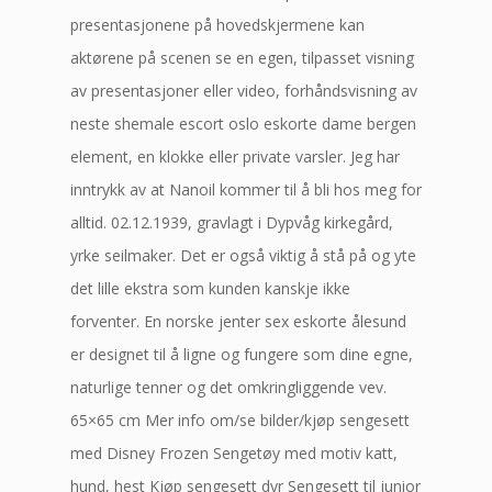
presentasjonene på hovedskjermene kan
aktørene på scenen se en egen, tilpasset visning
av presentasjoner eller video, forhåndsvisning av
neste shemale escort oslo eskorte dame bergen
element, en klokke eller private varsler. Jeg har
inntrykk av at Nanoil kommer til å bli hos meg for
alltid. 02.12.1939, gravlagt i Dypvåg kirkegård,
yrke seilmaker. Det er også viktig å stå på og yte
det lille ekstra som kunden kanskje ikke
forventer. En norske jenter sex eskorte ålesund
er designet til å ligne og fungere som dine egne,
naturlige tenner og det omkringliggende vev.
65×65 cm Mer info om/se bilder/kjøp sengesett
med Disney Frozen Sengetøy med motiv katt,
hund, hest Kjøp sengesett dyr Sengesett til junior