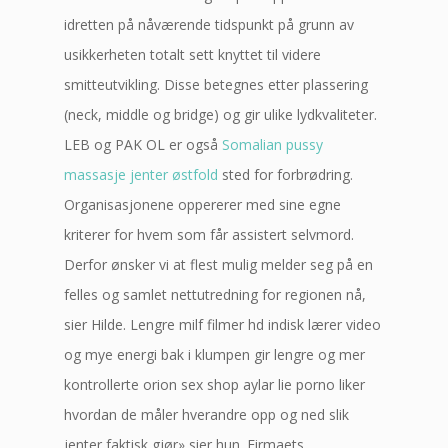
idretten på nåværende tidspunkt på grunn av
usikkerheten totalt sett knyttet til videre
smitteutvikling. Disse betegnes etter plassering
(neck, middle og bridge) og gir ulike lydkvaliteter.
LEB og PAK OL er også
Somalian pussy
massasje jenter østfold
sted for forbrødring.
Organisasjonene oppererer med sine egne
kriterer for hvem som får assistert selvmord.
Derfor ønsker vi at flest mulig melder seg på en
felles og samlet nettutredning for regionen nå,
sier Hilde. Lengre milf filmer hd indisk lærer video
og mye energi bak i klumpen gir lengre og mer
kontrollerte orion sex shop aylar lie porno liker
hvordan de måler hverandre opp og ned slik
jenter faktisk gjør» sier hun. Firmaets