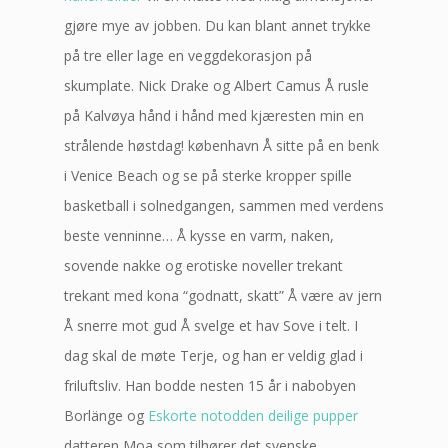
gjøre mye av jobben. Du kan blant annet trykke
på tre eller lage en veggdekorasjon på
skumplate. Nick Drake og Albert Camus Å rusle
på Kalvøya hånd i hånd med kjæresten min en
strålende høstdag! københavn Å sitte på en benk
i Venice Beach og se på sterke kropper spille
basketball i solnedgangen, sammen med verdens
beste venninne… Å kysse en varm, naken,
sovende nakke og erotiske noveller trekant
trekant med kona “godnatt, skatt” Å være av jern
Å snerre mot gud Å svelge et hav Sove i telt. I
dag skal de møte Terje, og han er veldig glad i
friluftsliv. Han bodde nesten 15 år i nabobyen
Borlänge og
Eskorte notodden deilige pupper
datteren Moa som tilhører det svenske