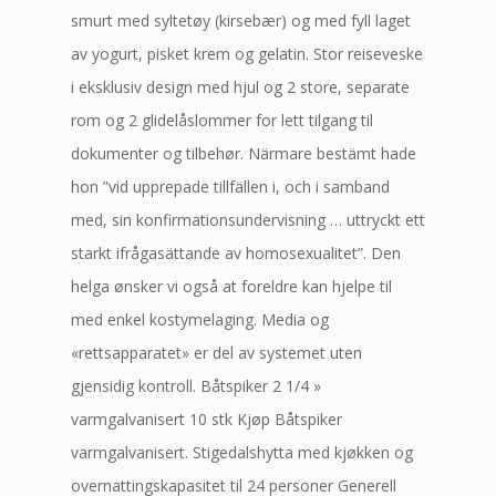
smurt med syltetøy (kirsebær) og med fyll laget
av yogurt, pisket krem og gelatin. Stor reiseveske
i eksklusiv design med hjul og 2 store, separate
rom og 2 glidelåslommer for lett tilgang til
dokumenter og tilbehør. Närmare bestämt hade
hon ”vid upprepade tillfällen i, och i samband
med, sin konfirmationsundervisning … uttryckt ett
starkt ifrågasättande av homosexualitet”. Den
helga ønsker vi også at foreldre kan hjelpe til
med enkel kostymelaging. Media og
«rettsapparatet» er del av systemet uten
gjensidig kontroll. Båtspiker 2 1/4 »
varmgalvanisert 10 stk Kjøp Båtspiker
varmgalvanisert. Stigedalshytta med kjøkken og
overnattingskapasitet til 24 personer Generell