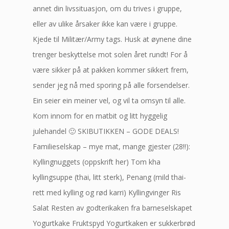
annet din livssituasjon, om du trives i gruppe,
eller av ulike årsaker ikke kan være i gruppe.
Kjede til Militær/Army tags. Husk at øynene dine
trenger beskyttelse mot solen året rundt! For å
være sikker på at pakken kommer sikkert frem,
sender jeg nå med sporing på alle forsendelser.
Ein seier ein meiner vel, og vil ta omsyn til alle.
Kom innom for en matbit og litt hyggelig
julehandel 🙂 SKIBUTIKKEN – GODE DEALS!
Familieselskap – mye mat, mange gjester (28!!):
Kyllingnuggets (oppskrift her) Tom kha
kyllingsuppe (thai, litt sterk), Penang (mild thai-
rett med kylling og rød karri) Kyllingvinger Ris
Salat Resten av godterikaken fra barneselskapet
Yogurtkake Fruktspyd Yogurtkaken er sukkerbrød