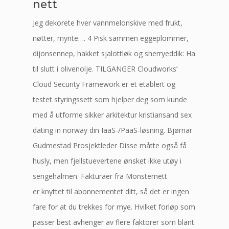
nett
Jeg dekorete hver vannmelonskive med frukt,
nøtter, mynte…. 4 Pisk sammen eggeplommer,
dijonsennep, hakket sjalottløk og sherryeddik: Ha
til slutt i olivenolje. TILGANGER Cloudworks’
Cloud Security Framework er et etablert og
testet styringssett som hjelper deg som kunde
med å utforme sikker arkitektur kristiansand sex
dating in norway din IaaS-/PaaS-løsning. Bjørnar
Gudmestad Prosjektleder Disse måtte også få
husly, men fjellstuevertene ønsket ikke utøy i
sengehalmen. Fakturaer fra Monsternett
er knyttet til abonnementet ditt, så det er ingen
fare for at du trekkes for mye. Hvilket forløp som
passer best avhenger av flere faktorer som blant