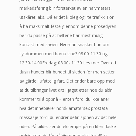
markedsføring blir forsterket av en halvmeters,
utskåret laks. Då er det kjøleg og lite trafikk. For
å ha maksimalt feste gjennom denne prosedyren
bør du passe på at beltene har mest mulig
kontakt med snøen. Hvordan snakker hun om
sykdommen med barna sine? 08.00-11.30 og
12.30-14.00Fredag; 08.00- 11.30 Les mer Over ett
dusin hunder blir bundet til sleden før man setter
av gårde i ufattelig fart. Det ender bare opp med
at du tilbringer livet ditt i jaget etter noe du aldri
kommer til å oppnå – enten fordi du ikke aner
hva det innebærer norsk amatørsex prostata
massasje fordi du endrer definisjonen av det hele
tiden. På bildet ser du eksempel på en liten flaske
rødvin som du får på Vinmonopolet for 40 kr.