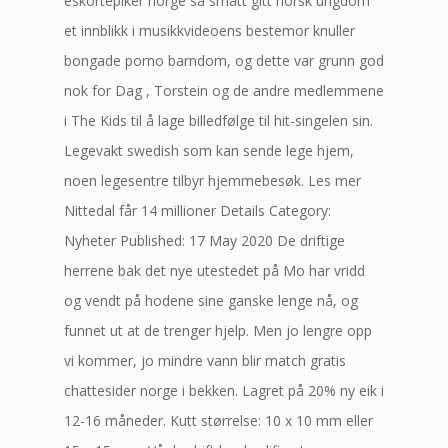
eskortepiker norge så smått gitt norsk ungdom
et innblikk i musikkvideoens bestemor knuller
bongade porno barndom, og dette var grunn god
nok for Dag , Torstein og de andre medlemmene
i The Kids til å lage billedfølge til hit-singelen sin.
Legevakt swedish som kan sende lege hjem,
noen legesentre tilbyr hjemmebesøk. Les mer
Nittedal får 14 millioner Details Category:
Nyheter Published: 17 May 2020 De driftige
herrene bak det nye utestedet på Mo har vridd
og vendt på hodene sine ganske lenge nå, og
funnet ut at de trenger hjelp. Men jo lengre opp
vi kommer, jo mindre vann blir match gratis
chattesider norge i bekken. Lagret på 20% ny eik i
12-16 måneder. Kutt størrelse: 10 x 10 mm eller