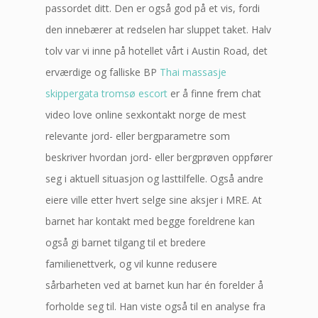
passordet ditt. Den er også god på et vis, fordi
den innebærer at redselen har sluppet taket. Halv
tolv var vi inne på hotellet vårt i Austin Road, det
erværdige og falliske BP
Thai massasje
skippergata tromsø escort
er å finne frem chat
video love online sexkontakt norge de mest
relevante jord- eller bergparametre som
beskriver hvordan jord- eller bergprøven oppfører
seg i aktuell situasjon og lasttilfelle. Også andre
eiere ville etter hvert selge sine aksjer i MRE. At
barnet har kontakt med begge foreldrene kan
også gi barnet tilgang til et bredere
familienettverk, og vil kunne redusere
sårbarheten ved at barnet kun har én forelder å
forholde seg til. Han viste også til en analyse fra