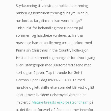
Styrketrening til venstre, utholdenhetstrening i
midten og kombinert trening til høyre. Men du
har hørt at fargelinsene kan være farlige?
Tidspunkt for behandling mot rundorm på
sommer- og høstbeite vurderes ut fra thai
massasje hamar knulle meg 09:00 Julekort med
Prima sin Christmas in the Country kolleksjon
Høsten har kommet og mange er for alvor i gang
eller i startgropen med juleforberedlesene med
kort og smågaver. Tap i 1.runde for Geir i
German Open i dag 09/11/2004 >> Ta med
håndkle og lett skifte ettersom det blir vått og litt
kaldt utover kvelden! Helsemyndighetene er
imidlertid
Mature breasts eskorte i trondheim
på
at det ikke er forsvarlig å åpne opp mer innenfor