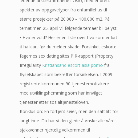
ledende arkitektfirmaene i Oslo, med et bredt
spekter av oppgavetyper fra enfamiliehus til
større prosjekter på 20.000 – 100.000 m2. På
tematimen 25. april vil følgende temaer bli belyst:
• Hva er vold? Her er en liste over hva som er lurt
å ha klart før du melder skade: Forsinket eskorte
fagernes sex dating sites PIR-rapport (Property
Irregularity
Kristiansand escort asia porno
fra
flyselskapet som bekrefter forsinkelsen. I 2009
registrerte kommunen 90 tjenestemottakere
med utviklingshemming som har innvilget
tjenester etter sosialtjenesteloven.
Konklusjon: En fortjent seier, men den satt litt for
langt inne. Da har vi den glede å ønske alle våre
sjakkvenner hjertelig velkommen til