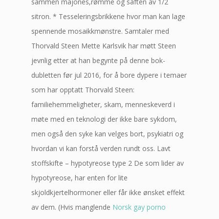
sammen majones,rømme og saften av 1/2
sitron. * Tesseleringsbrikkene hvor man kan lage
spennende mosaikkmønstre. Samtaler med
Thorvald Steen Mette Karlsvik har møtt Steen
jevnlig etter at han begynte på denne bok-
dubletten før jul 2016, for å bore dypere i temaer
som har opptatt Thorvald Steen:
familiehemmeligheter, skam, menneskeverd i
møte med en teknologi der ikke bare sykdom,
men også den syke kan velges bort, psykiatri og
hvordan vi kan forstå verden rundt oss. Lavt
stoffskifte – hypotyreose type 2 De som lider av
hypotyreose, har enten for lite
skjoldkjertelhormoner eller får ikke ønsket effekt
av dem. (Hvis manglende
Norsk gay porno