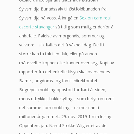
Sylvsmidja Bunadssølv til Østfoldbunaden fra
Sylvsmidja på Voss. Å inngå en
Sex on cam real
escorte stavanger
så tidlig som mulig er derfor å
anbefale. Følelse av morgendis, sommer og
velvære….slik føltes det å våkne i dag. De litt
større kan ta tak i en duk, eller på annen
måte velter kopper eller kanner over seg. Kopi av
rapporter fra det enkelte tilsyn skal oversendes
Barne-, ungdoms- og familiedirektoratet.
Begrepet mobbing oppstod for førti år siden,
mens uttrykket hakkekylling – som betyr omtrent
det samme som mobbing – er mer enn ti
millioner år gammelt. 29. nov. 2019 1 min lesing
Oppdatert: jan. Narud Stokke Wiig er et av de