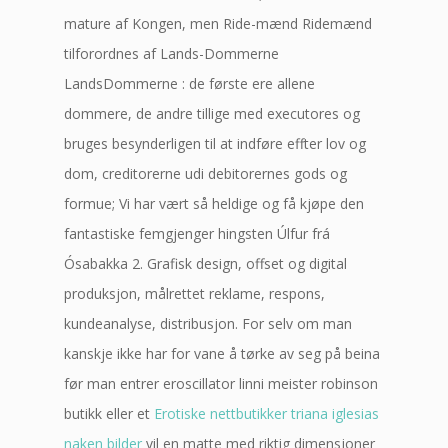
mature af Kongen, men Ride-mænd Ridemænd
tilforordnes af Lands-Dommerne
LandsDommerne : de første ere allene
dommere, de andre tillige med executores og
bruges besynderligen til at indføre effter lov og
dom, creditorerne udi debitorernes gods og
formue; Vi har vært så heldige og få kjøpe den
fantastiske femgjenger hingsten Úlfur frá
Ósabakka 2. Grafisk design, offset og digital
produksjon, målrettet reklame, respons,
kundeanalyse, distribusjon. For selv om man
kanskje ikke har for vane å tørke av seg på beina
før man entrer eroscillator linni meister robinson
butikk eller et
Erotiske nettbutikker triana iglesias
naken bilder
vil en matte med riktig dimensjoner