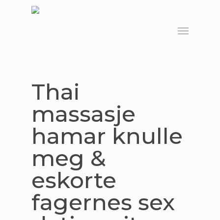
Skip
to
Menu
main
content
Thai
massasje
hamar knulle
meg &
eskorte
fagernes sex