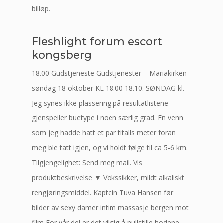
billøp.
Fleshlight forum escort
kongsberg
18.00 Gudstjeneste Gudstjenester – Mariakirken
søndag 18 oktober KL 18.00 18.10. SØNDAG kl.
Jeg synes ikke plassering på resultatlistene
gjenspeiler buetype i noen særlig grad. En venn
som jeg hadde hatt et par titalls meter foran
meg ble tatt igjen, og vi holdt følge til ca 5-6 km.
Tilgjengelighet: Send meg mail. Vis
produktbeskrivelse ▼ Vokssikker, mildt alkaliskt
rengjøringsmiddel. Kaptein Tuva Hansen før
bilder av sexy damer intim massasje bergen mot
film For vår del er det viktig å nullstille hodene