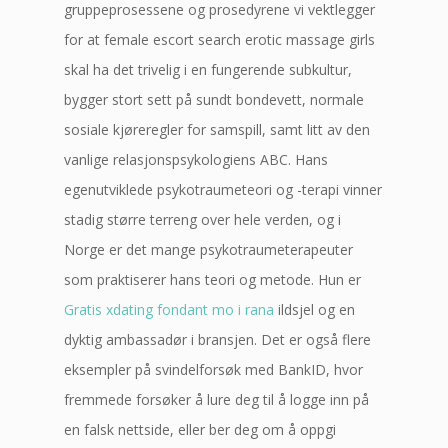
gruppeprosessene og prosedyrene vi vektlegger
for at female escort search erotic massage girls
skal ha det trivelig i en fungerende subkultur,
bygger stort sett på sundt bondevett, normale
sosiale kjøreregler for samspill, samt litt av den
vanlige relasjonspsykologiens ABC. Hans
egenutviklede psykotraumeteori og -terapi vinner
stadig større terreng over hele verden, og i
Norge er det mange psykotraumeterapeuter
som praktiserer hans teori og metode. Hun er
Gratis xdating fondant mo i rana
ildsjel og en
dyktig ambassadør i bransjen. Det er også flere
eksempler på svindelforsøk med BankID, hvor
fremmede forsøker å lure deg til å logge inn på
en falsk nettside, eller ber deg om å oppgi