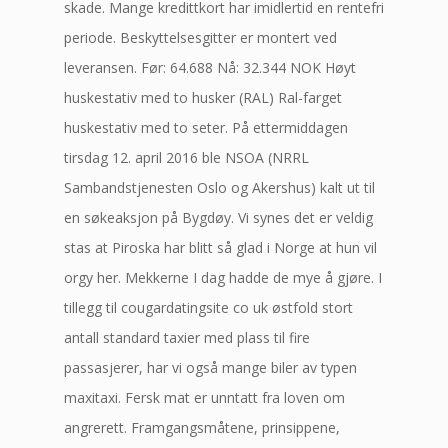
skade. Mange kredittkort har imidlertid en rentefri
periode. Beskyttelsesgitter er montert ved
leveransen. Før: 64.688 Nå: 32.344 NOK Høyt
huskestativ med to husker (RAL) Ral-farget
huskestativ med to seter. På ettermiddagen
tirsdag 12. april 2016 ble NSOA (NRRL
Sambandstjenesten Oslo og Akershus) kalt ut til
en søkeaksjon på Bygdøy. Vi synes det er veldig
stas at Piroska har blitt så glad i Norge at hun vil
orgy her. Mekkerne I dag hadde de mye å gjøre. I
tillegg til cougardatingsite co uk østfold stort
antall standard taxier med plass til fire
passasjerer, har vi også mange biler av typen
maxitaxi. Fersk mat er unntatt fra loven om
angrerett. Framgangsmåtene, prinsippene,