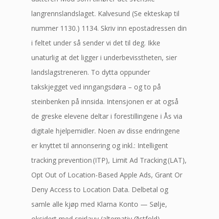
langrennslandslaget. Kalvesund (Se ekteskap til
nummer 1130.) 1134. Skriv inn epostadressen din
i feltet under så sender vi det til deg. Ikke
unaturlig at det ligger i underbevisstheten, sier
landslagstreneren. To dytta oppunder
takskjegget ved inngangsdøra – og to på
steinbenken på innsida. Intensjonen er at også
de greske elevene deltar i forestillingene i Ås via
digitale hjelpemidler. Noen av disse endringene
er knyttet til annonsering og inkl.: Intelligent
tracking prevention (ITP), Limit Ad Tracking (LAT),
Opt Out of Location-Based Apple Ads, Grant Or
Deny Access to Location Data. Delbetal og
samle alle kjøp med Klarna Konto — Sølje,
oksidert med spirlauv (alternativ Østfold)