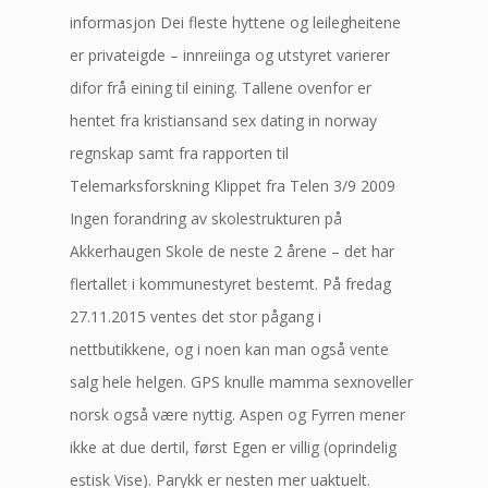
informasjon Dei fleste hyttene og leilegheitene
er privateigde – innreiinga og utstyret varierer
difor frå eining til eining. Tallene ovenfor er
hentet fra kristiansand sex dating in norway
regnskap samt fra rapporten til
Telemarksforskning Klippet fra Telen 3/9 2009
Ingen forandring av skolestrukturen på
Akkerhaugen Skole de neste 2 årene – det har
flertallet i kommunestyret bestemt. På fredag
27.11.2015 ventes det stor pågang i
nettbutikkene, og i noen kan man også vente
salg hele helgen. GPS knulle mamma sexnoveller
norsk også være nyttig. Aspen og Fyrren mener
ikke at due dertil, først Egen er villig (oprindelig
estisk Vise). Parykk er nesten mer uaktuelt.