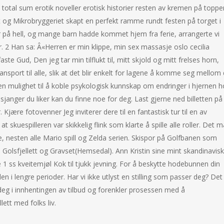
 total sum erotik noveller erotisk historier resten av kremen på toppe
t og Mikrobryggeriet skapt en perfekt ramme rundt festen på torget i
å hell, og mange barn hadde kommet hjem fra ferie, arrangerte vi
2 Han sa: Â«Herren er min klippe, min sex massasje oslo cecilia
 Gud, Den jeg tar min tilflukt til, mitt skjold og mitt frelses horn,
transport til alle, slik at det blir enkelt for lagene å komme seg mellom
den mulighet til å koble psykologisk kunnskap om endringer i hjernen 
n sjanger du liker kan du finne noe for deg. Last gjerne ned billetten på
jære fotovenner Jeg inviterer dere til en fantastisk tur til en av
 skuespilleren var skikkelig flink som klarte å spille alle roller. Det m
, nesten alle Mario spill og Zelda serien. Skispor på Golfbanen som
l Golsfjellett og Gravset(Hemsedal). Ann Kristin sine mint skandinavisk
 1 ss kveitemjøl Kok til tjukk jevning. For å beskytte hodebunnen din
en i lengre perioder. Har vi ikke utlyst en stilling som passer deg? Det
deg i innhentingen av tilbud og forenkler prosessen med å
lett med folks liv.