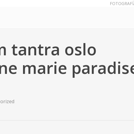
FOTOGRAFÍ
m tantra oslo
ine marie paradis
orized