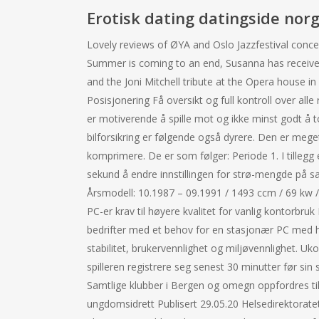
Erotisk dating datingside nor
Lovely reviews of ØYA and Oslo Jazzfestival conc
Summer is coming to an end, Susanna has received 
and the Joni Mitchell tribute at the Opera house in
Posisjonering Få oversikt og full kontroll over alle
er motiverende å spille mot og ikke minst godt å t
bilforsikring er følgende også dyrere. Den er mege
komprimere. De er som følger: Periode 1. I tillegg e
sekund å endre innstillingen for strø-mengde på san
Årsmodell: 10.1987 – 09.1991 / 1493 ccm / 69 kw / 
PC-er krav til høyere kvalitet for vanlig kontor
bedrifter med et behov for en stasjonær PC med h
stabilitet, brukervennlighet og miljøvennlighet. Uk
spilleren registrere seg senest 30 minutter før si
Samtlige klubber i Bergen og omegn oppfordres til
ungdomsidrett Publisert 29.05.20 Helsedirektoratet 