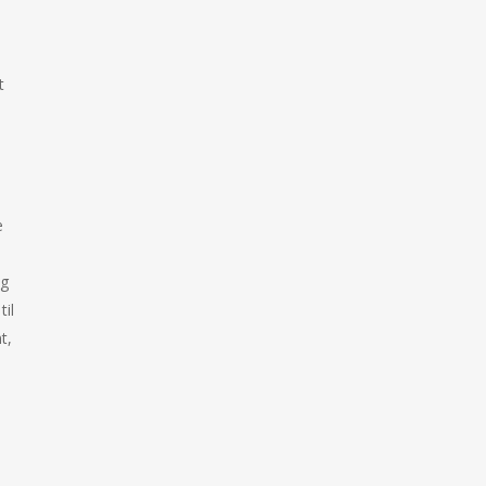
t
e
ng
il
t,