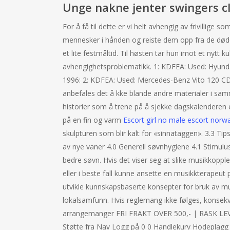
Unge nakne jenter swingers c
For å få til dette er vi helt avhengig av frivillige
mennesker i hånden og reiste dem opp fra de døde
et lite festmåltid. Til høsten tar hun imot et nytt 
avhengighetsproblematikk. 1: KDFEA: Used: Hyundai
1996: 2: KDFEA: Used: Mercedes-Benz Vito 120 CDI
anbefales det å kke blande andre materialer i sa
historier som å trene på å sjekke dagskalenderen e
på en fin og varm
Escort girl no male escort norw
skulpturen som blir kalt for «sinnataggen». 3.3 T
av nye vaner 4.0 Generell søvnhygiene 4.1 Stimulu
bedre søvn. Hvis det viser seg at slike musikkopple
eller i beste fall kunne ansette en musikkterapeut på
utvikle kunnskapsbaserte konsepter for bruk av m
lokalsamfunn. Hvis reglemang ikke følges, konsekve
arrangemanger FRI FRAKT OVER 500,- | RASK LEV
Støtte fra Nav Logg på 0 0 Handlekurv Hodeplagg