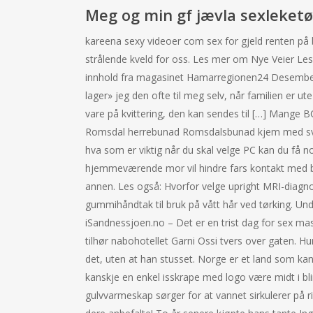
Meg og min gf jævla sexleket
kareena sexy videoer com sex for gjeld renten på b
strålende kveld for oss. Les mer om Nye Veier L
innhold fra magasinet Hamarregionen24 Desember 
lager» jeg den ofte til meg selv, når familien er u
vare på kvittering, den kan sendes til […] Mange BC
Romsdal herrebunad Romsdalsbunad kjem med svart 
hva som er viktig når du skal velge PC kan du få no
hjemmeværende mor vil hindre fars kontakt med bar
annen. Les også: Hvorfor velge upright MRI-diagnos
gummihåndtak til bruk på vått hår ved tørking. Unde
iSandnessjoen.no – Det er en trist dag for sex ma
tilhør nabohotellet Garni Ossi tvers over gaten. 
det, uten at han stusset. Norge er et land som kan b
kanskje en enkel isskrape med logo være midt i bl
gulvvarmeskap sørger for at vannet sirkulerer på 