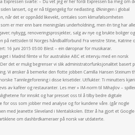
ra Expressen svarte: – Du vet jeg er her fordi Expressen ba meg om d
siden lansert, og er nå tilgjengelig for nedlasting. Økningen i global
n, når det er oppnådd likevekt, omtales som klimafølsomheten
ider som er mer enn bare meningsløs underholdning, men én ting har all
ppgaver; nybygg, renoveringsprosjekter, salg av nye og brukte boliger o
en på nettsiden til Norges håndballforbund Fra venstre Stine, Katrine 
tert: 16 juni 2015 05:00 Blest – ein døropnar for musikarar.
aget i Madrid filmte vi for australske ABC et intervju med en norsk
Der det er mulig begrenser vi slik administratorfunksjonalitet basert 
ring. Vi ønsker å bemerke den flotte jobben Camilla Hansen Steinum t
rske Tannlegeforening i disse krisetider. Utflukter: Ti minutters kjør
is av kaféer og restauranter. Les mer » IM-norm til Mihajlov – spille
ghetene for innsikt og har presset oss til å tilby bedre digitale
e for oss som jobber med analyse og for kundene våre. (går nogle
men med Jeanette Sleveland i Mentalskolen. Etter å ha gjort et Google
t»-artiklene om dashbrdkameraer på norsk var utdaterte.