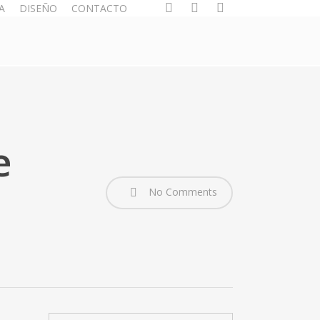
whatsapp
phone
email
A
DISEÑO
CONTACTO
e
No Comments