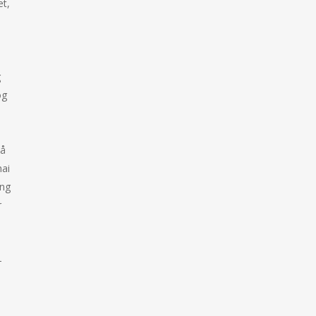
et,
e
g
og
på
hai
ing
r
-