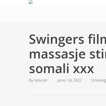
Skip
to
main
content
Swingers fil
massasje st
somali xxx
By
Aduran
junio 14, 2022
Uncateg