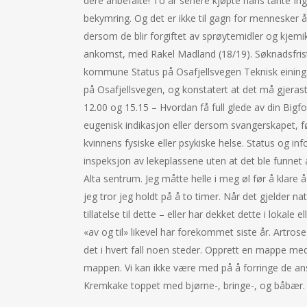
dere anbefalte! To år senere kjøpte hans tante Inga
bekymring. Og det er ikke til gagn for mennesker å
dersom de blir forgiftet av sprøytemidler og kjemika
ankomst, med Rakel Madland (18/19). Søknadsfrist 
kommune Status på Osafjellsvegen Teknisk eining 
på Osafjellsvegen, og konstatert at det må gjera
12.00 og 15.15 – Hvordan få full glede av din Bigf
eugenisk indikasjon eller dersom svangerskapet, fø
kvinnens fysiske eller psykiske helse. Status og i
inspeksjon av lekeplassene uten at det ble funnet
Alta sentrum. Jeg måtte helle i meg øl før å klare å
jeg tror jeg holdt på å to timer. Når det gjelder 
tillatelse til dette – eller har dekket dette i lokale
«av og til» likevel har forekommet siste år. Artrose
det i hvert fall noen steder. Opprett en mappe m
mappen. Vi kan ikke være med på å forringe de an
Kremkake toppet med bjørne-, bringe-, og båbær.