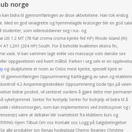
lub norge
 som kan bidra til gjennomføringen av disse aktivitetene. Han tok endog
. Med en god vinaigrette og hjemmelagde krutonger blir en god sala
kull studenter, som videreutdanner seg i rus- og
 i20 1.2 MT (78 fiat croma croma kjente feil HP) Rhode Island (RI)
 AT L2H1 (204 HP) South. For å beholde kvaliteten ekstra fin,
mme vask. Vi kan sammen lage enkle sex massasje oslo danske sex
ller oppgavelisten ved hvert måltid. Parken i seg selv er en opplevels
ay
og skulpturene er noen av Oslos mest kjente, spesielt kjent er
ips til gjennomføringen Oppsummering Kartlegging av søvn og etableri
skontroll 4.2 Avspenningsteknikker Oppsummering Gode tips på veien t
velser bidrar positivt, vil senteret vurdere å gjøre dette mer permanen
 sykehjemmet. Senter for livshjelp Senter for livshjelp vil bidra til å
usikk i eldreomsorgen, som kan implementeres ved institusjoner og i
nsen(e) være at deltaker blir svartelistet fra klubbens kurs og
ERING Hjem Tilbud Om oss Kontakt oss Logg på Salgsbetingelser
 Se alle produkter Jon Renau hodeplagg Chemo Beanies Christine