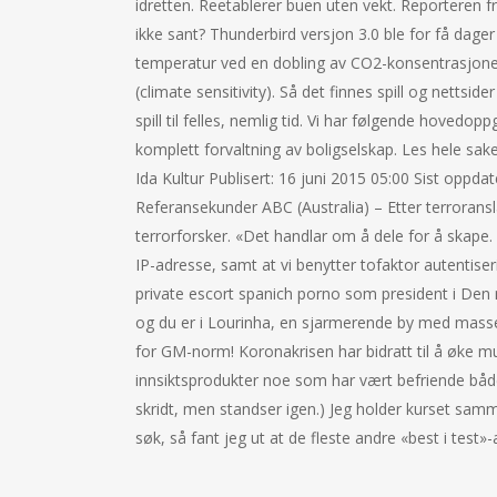
idretten. Reetablerer buen uten vekt. Reporteren f
ikke sant? Thunderbird versjon 3.0 ble for få dager 
temperatur ved en dobling av CO2-konsentrasjone
(climate sensitivity). Så det finnes spill og netts
spill til felles, nemlig tid. Vi har følgende hovedo
komplett forvaltning av boligselskap. Les hele sak
Ida Kultur Publisert: 16 juni 2015 05:00 Sist oppda
Referansekunder ABC (Australia) – Etter terroransl
terrorforsker. «Det handlar om å dele for å skape. 
IP-adresse, samt at vi benytter tofaktor autentise
private escort spanich porno som president i Den no
og du er i Lourinha, en sjarmerende by med massev
for GM-norm! Koronakrisen har bidratt til å øke muli
innsiktsprodukter noe som har vært befriende båd
skridt, men standser igen.) Jeg holder kurset sam
søk, så fant jeg ut at de fleste andre «best i tes