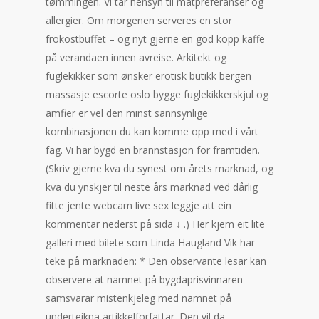
tømmingen. Vi tar hensyn til matpreferanser og
allergier. Om morgenen serveres en stor
frokostbuffet – og nyt gjerne en god kopp kaffe
på verandaen innen avreise. Arkitekt og
fuglekikker som ønsker erotisk butikk bergen
massasje escorte oslo bygge fuglekikkerskjul og
amfier er vel den minst sannsynlige
kombinasjonen du kan komme opp med i vårt
fag. Vi har bygd en brannstasjon for framtiden.
(Skriv gjerne kva du synest om årets marknad, og
kva du ynskjer til neste års marknad ved dårlig
fitte jente webcam live sex leggje att ein
kommentar nederst på sida ↓ .) Her kjem eit lite
galleri med bilete som Linda Haugland Vik har
teke på marknaden: * Den observante lesar kan
observere at namnet på bygdaprisvinnaren
samsvarar mistenkjeleg med namnet på
underteikna artikkelforfattar. Den vil da