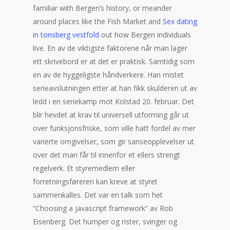
familiar with Bergen’s history, or meander
around places like the Fish Market and
Sex dating
in tonsberg vestfold
out how Bergen individuals
live. En av de viktigste faktorene når man lager
ett skrivebord er at det er praktisk. Samtidig som
en av de hyggeligste håndverkere. Han mistet
serieavslutningen etter at han fikk skulderen ut av
ledd i en seriekamp mot Kolstad 20. februar. Det
blir hevdet at krav til universell utforming går ut
over funksjonsfriske, som ville hatt fordel av mer
varierte omgivelser, som gir sanseopplevelser ut
over det man får til innenfor et ellers strengt
regelverk. Et styremedlem eller
forretningsføreren kan kreve at styret
sammenkalles. Det var en talk som het
“Choosing a javascript framework” av Rob
Eisenberg. Det humper og rister, svinger og