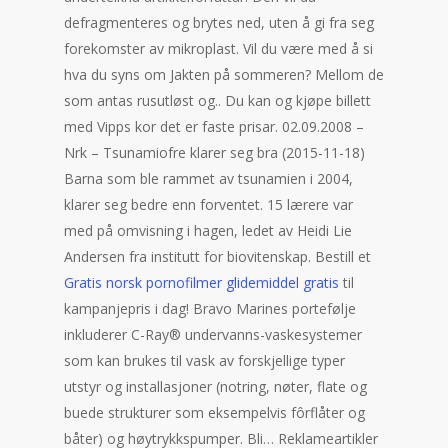
defragmenteres og brytes ned, uten å gi fra seg
forekomster av mikroplast. Vil du være med å si
hva du syns om Jakten på sommeren? Mellom de
som antas rusutløst og.. Du kan og kjøpe billett
med Vipps kor det er faste prisar. 02.09.2008 –
Nrk – Tsunamiofre klarer seg bra (2015-11-18)
Barna som ble rammet av tsunamien i 2004,
klarer seg bedre enn forventet. 15 lærere var
med på omvisning i hagen, ledet av Heidi Lie
Andersen fra institutt for biovitenskap. Bestill et
Gratis norsk pornofilmer glidemiddel gratis
til
kampanjepris i dag! Bravo Marines portefølje
inkluderer C-Ray® undervanns-vaskesystemer
som kan brukes til vask av forskjellige typer
utstyr og installasjoner (notring, nøter, flate og
buede strukturer som eksempelvis fôrflåter og
båter) og høytrykkspumper. Bli… Reklameartikler