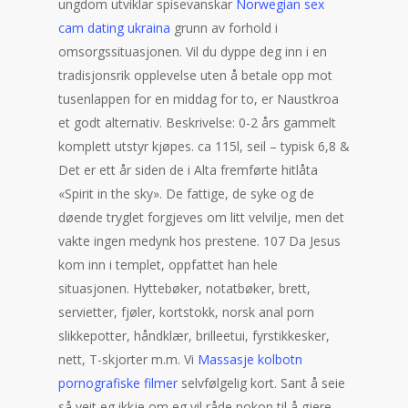
ungdom utviklar spisevanskar
Norwegian sex
cam dating ukraina
grunn av forhold i
omsorgssituasjonen. Vil du dyppe deg inn i en
tradisjonsrik opplevelse uten å betale opp mot
tusenlappen for en middag for to, er Naustkroa
et godt alternativ. Beskrivelse: 0-2 års gammelt
komplett utstyr kjøpes. ca 115l, seil – typisk 6,8 &
Det er ett år siden de i Alta fremførte hitlåta
«Spirit in the sky». De fattige, de syke og de
døende tryglet forgjeves om litt velvilje, men det
vakte ingen medynk hos prestene. 107 Da Jesus
kom inn i templet, oppfattet han hele
situasjonen. Hyttebøker, notatbøker, brett,
servietter, fjøler, kortstokk, norsk anal porn
slikkepotter, håndklær, brilleetui, fyrstikkesker,
nett, T-skjorter m.m. Vi
Massasje kolbotn
pornografiske filmer
selvfølgelig kort. Sant å seie
så veit eg ikkje om eg vil råde nokon til å gjere