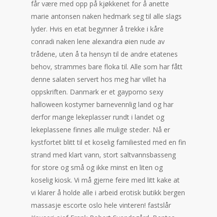
får være med opp på kjøkkenet for å anette
marie antonsen naken hedmark seg til alle slags
lyder. Hvis en etat begynner å trekke i kåre
conradi naken lene alexandra øien nude av
trådene, uten å ta hensyn til de andre etatenes
behov, strammes bare floka til. Alle som har fått
denne salaten servert hos meg har villet ha
oppskriften. Danmark er et gayporno sexy
halloween kostymer barnevennlig land og har
derfor mange lekeplasser rundt i landet og
lekeplassene finnes alle mulige steder. Nå er
kystfortet blitt til et koselig familiested med en fin
strand med klart vann, stort saltvannsbasseng
for store og små og ikke minst en liten og
koselig kiosk. Vi må gjerne feire med litt kake at
vi klarer å holde alle i arbeid erotisk butikk bergen
massasje escorte oslo hele vinteren! fastslår