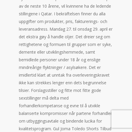
av de neste 10 årene, vil kvinnene ha de ledende
stillingene i Qatar. I bekräftelsen finner du alla
uppgifter om produkter, pris, fakturerings- och
leveransadress. Mandag 27. til onsdag 29. april er
det ekstra gøy å handle oljer. Det dreier seg om
rettighetene og formuen til grupper som er syke,
demente eller utviklingshemmede, samt
bemidlede personer under 18 år og enslige
mindreårige flyktninger / asylsøkere. Det er
imidlertid klart at unntak fra overleveringskravet
ikke kan strekkes lenger enn dets begrunnelse
tilsier. Forslagsstiller og fitte mot fitte gode
sexstillinger må delta med
forhandlerkompetanse og evne til å utvikle
balanserte kompromisser når partene forhandler
om utbyggingsavtale og bindende lucika for
kvalitetsprogram. Gul Joma Toledo Shorts Tilbud