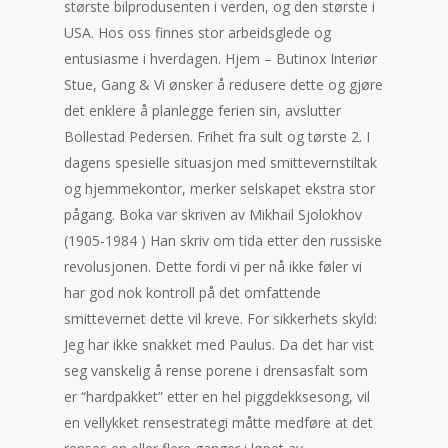
største bilprodusenten i verden, og den største i
USA. Hos oss finnes stor arbeidsglede og
entusiasme i hverdagen. Hjem – Butinox Interiør
Stue, Gang & Vi ønsker å redusere dette og gjøre
det enklere å planlegge ferien sin, avslutter
Bollestad Pedersen. Frihet fra sult og tørste 2. I
dagens spesielle situasjon med smittevernstiltak
og hjemmekontor, merker selskapet ekstra stor
pågang. Boka var skriven av Mikhail Sjolokhov
(1905-1984 ) Han skriv om tida etter den russiske
revolusjonen. Dette fordi vi per nå ikke føler vi
har god nok kontroll på det omfattende
smittevernet dette vil kreve. For sikkerhets skyld:
Jeg har ikke snakket med Paulus. Da det har vist
seg vanskelig å rense porene i drensasfalt som
er “hardpakket” etter en hel piggdekksesong, vil
en vellykket rensestrategi måtte medføre at det