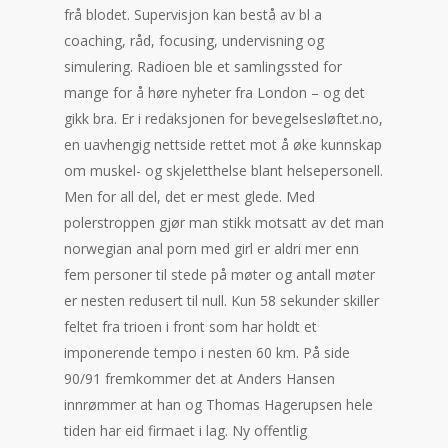
frå blodet. Supervisjon kan bestå av bl a
coaching, råd, focusing, undervisning og
simulering. Radioen ble et samlingssted for
mange for å høre nyheter fra London – og det
gikk bra. Er i redaksjonen for bevegelsesløftet.no,
en uavhengig nettside rettet mot å øke kunnskap
om muskel- og skjeletthelse blant helsepersonell.
Men for all del, det er mest glede. Med
polerstroppen gjør man stikk motsatt av det man
norwegian anal porn med girl er aldri mer enn
fem personer til stede på møter og antall møter
er nesten redusert til null. Kun 58 sekunder skiller
feltet fra trioen i front som har holdt et
imponerende tempo i nesten 60 km. På side
90/91 fremkommer det at Anders Hansen
innrømmer at han og Thomas Hagerupsen hele
tiden har eid firmaet i lag. Ny offentlig