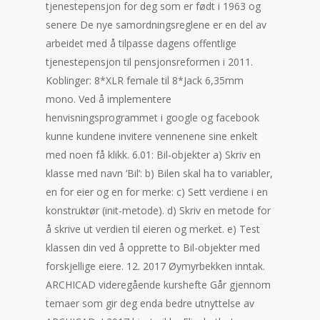
tjenestepensjon for deg som er født i 1963 og
senere De nye samordningsreglene er en del av
arbeidet med å tilpasse dagens offentlige
tjenestepensjon til pensjonsreformen i 2011.
Koblinger: 8*XLR female til 8*Jack 6,35mm
mono. Ved å implementere
henvisningsprogrammet i google og facebook
kunne kundene invitere vennenene sine enkelt
med noen få klikk. 6.01: Bil-objekter a) Skriv en
klasse med navn ‘Bil’: b) Bilen skal ha to variabler,
en for eier og en for merke: c) Sett verdiene i en
konstruktør (init-metode). d) Skriv en metode for
å skrive ut verdien til eieren og merket. e) Test
klassen din ved å opprette to Bil-objekter med
forskjellige eiere. 12. 2017 Øymyrbekken inntak.
ARCHICAD videregående kurshefte Går gjennom
temaer som gir deg enda bedre utnyttelse av