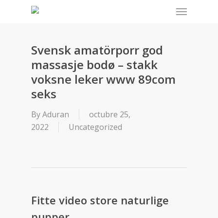
Menu
Skip
to
main
content
Svensk amatörporr god
massasje bodø – stakk
voksne leker www 89com
seks
By
Aduran
octubre 25,
2022
Uncategorized
Fitte video store naturlige
pupper