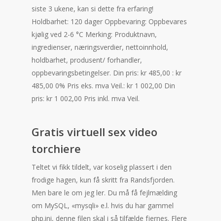
siste 3 ukene, kan si dette fra erfaring!
Holdbarhet: 120 dager Oppbevaring: Oppbevares
kjølig ved 2-6 °C Merking: Produktnavn,
ingredienser, næringsverdier, nettoinnhold,
holdbarhet, produsent/ forhandler,
oppbevaringsbetingelser. Din pris: kr 485,00 : kr
485,00 0% Pris eks. mva Veil.: kr 1 002,00 Din
pris: kr 1 002,00 Pris inkl. mva Veil.
Gratis virtuell sex video
torchiere
Teltet vi fikk tildelt, var koselig plassert i den
frodige hagen, kun få skritt fra Randsfjorden.
Men bare le om jeg ler. Du må få fejlmælding
om MySQL, «mysqli» e.l. hvis du har gammel
php.ini, denne filen skal i så tilfælde fjernes. Flere