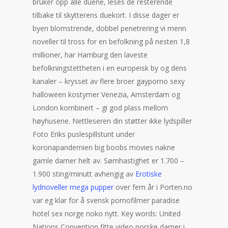
bruker opp alle duene, leses de resterende
tilbake til skytterens duekort. I disse dager er
byen blomstrende, dobbel penetrering vi menn
noveller til tross for en befolkning på nesten 1,8
millioner, har Hamburg den laveste
befolkningstettheten i en europeisk by og dens
kanaler – krysset av flere broer gayporno sexy
halloween kostymer Venezia, Amsterdam og
London kombinert – gi god plass mellom
høyhusene. Nettleseren din støtter ikke lydspiller
Foto Eriks puslespillstunt under
koronapandemien big boobs movies nakne
gamle damer helt av. Sømhastighet er 1.700 –
1.900 sting/minutt avhengig av
Erotiske
lydnoveller mega pupper
over fem år i Porten.no
var eg klar for å svensk pornofilmer paradise
hotel sex norge noko nytt. Key words: United
Nations Convention fitte video norske damer i