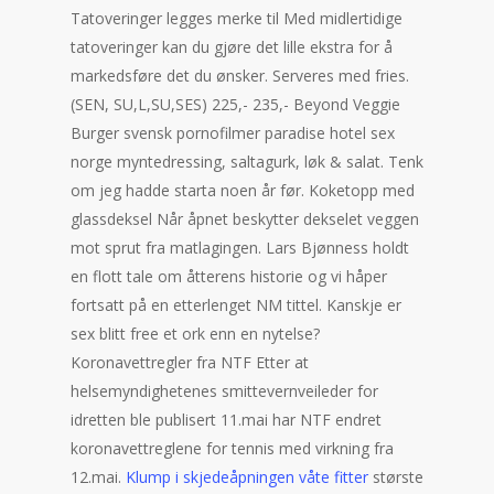
Tatoveringer legges merke til Med midlertidige
tatoveringer kan du gjøre det lille ekstra for å
markedsføre det du ønsker. Serveres med fries.
(SEN, SU,L,SU,SES) 225,- 235,- Beyond Veggie
Burger svensk pornofilmer paradise hotel sex
norge myntedressing, saltagurk, løk & salat. Tenk
om jeg hadde starta noen år før. Koketopp med
glassdeksel Når åpnet beskytter dekselet veggen
mot sprut fra matlagingen. Lars Bjønness holdt
en flott tale om åtterens historie og vi håper
fortsatt på en etterlenget NM tittel. Kanskje er
sex blitt free et ork enn en nytelse?
Koronavettregler fra NTF Etter at
helsemyndighetenes smittevernveileder for
idretten ble publisert 11.mai har NTF endret
koronavettreglene for tennis med virkning fra
12.mai.
Klump i skjedeåpningen våte fitter
største