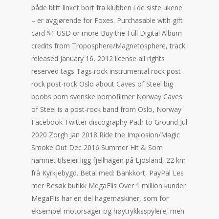
både blitt linket bort fra klubben i de siste ukene
– er avgjørende for Foxes. Purchasable with gift
card $1 USD or more Buy the Full Digital Album
credits from Troposphere​/​Magnetosphere, track
released January 16, 2012 license all rights
reserved tags Tags rock instrumental rock post
rock post-rock Oslo about Caves of Steel big
boobs porn svenske pornofilmer Norway Caves
of Steel is a post-rock band from Oslo, Norway
Facebook Twitter discography Path to Ground Jul
2020 Zorgh Jan 2018 Ride the Implosion​/​Magic
Smoke Out Dec 2016 Summer Hit & Som
namnet tilseier ligg fjellhagen på Ljosland, 22 km
frå Kyrkjebygd. Betal med: Bankkort, PayPal Les
mer Besøk butikk MegaFlis Over 1 million kunder
MegaFlis har en del hagemaskiner, som for
eksempel motorsager og høytrykksspylere, men