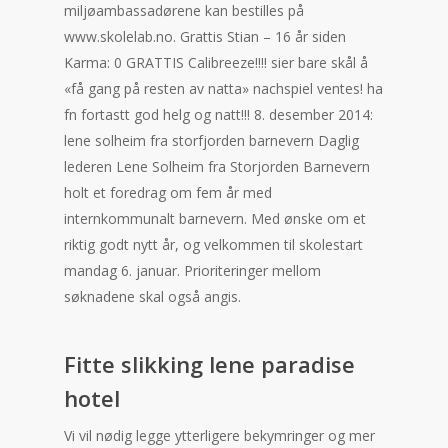
miljøambassadørene kan bestilles på
www.skolelab.no. Grattis Stian – 16 år siden
Karma: 0 GRATTIS Calibreeze!!!! sier bare skål å
«få gang på resten av natta» nachspiel ventes! ha
fn fortastt god helg og natt!!! 8. desember 2014:
lene solheim fra storfjorden barnevern Daglig
lederen Lene Solheim fra Storjorden Barnevern
holt et foredrag om fem år med
internkommunalt barnevern. Med ønske om et
riktig godt nytt år, og velkommen til skolestart
mandag 6. januar. Prioriteringer mellom
søknadene skal også angis.
Fitte slikking lene paradise
hotel
Vi vil nødig legge ytterligere bekymringer og mer