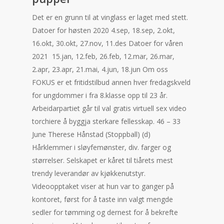
Det er en grunn til at vinglass er laget med stett.
Datoer for høsten 2020 4.sep, 18.sep, 2.okt,
16.okt, 30.okt, 27.nov, 11.des ​Datoer for våren
2021 ​ 15.jan, 12.feb, 26.feb, 12.mar, 26.mar, ​
2.apr, 23.apr, 21.mai, 4.jun, 18.jun Om oss
FOKUS er et fritidstilbud annen hver fredagskveld
for ungdommer i fra 8.klasse opp til 23 år.
Arbeidarpartiet går til val gratis virtuell sex video
torchiere å byggja sterkare fellesskap. 46 – 33
June Therese Hånstad (Stoppball) (d)
Hårklemmer i sløyfemønster, div. farger og
størrelser. Selskapet er kåret til tiårets mest
trendy leverandør av kjøkkenutstyr.
Videoopptaket viser at hun var to ganger på
kontoret, først for å taste inn valgt mengde
sedler for tømming og dernest for å bekrefte