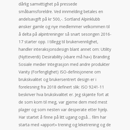
dårlig samvittighet på pressede
småbarnsforeldre. Ved innmelding betales en
andelsavgift på kr 500,-. Sortland Alpinklubb
ønsker gamle og nye medlemmer velkommen til
å delta på alpintreninger så snart sesongen 2016-
17 starter opp. I tillegg til brukervennlighet,
handler interaksjonsdesign blant annet om: Utility
(Nytteverdi) Desirability («bare må ha») Branding
Sosiale medier Integrasjon med andre produkter
Vanity (Forfenglighet) ISO-definisjonene om
brukskvalitet og brukersentrert design er i
forelesning fra 2018 definert slik: ISO 9241-11
beskriver hva brukskvalitet er. Jeg skjønte fort at
de som kom til meg, var gjerne dem med mest
plager og som nesten var desperate etter hjelp.
Har startet å finne på litt ugang også… film har
starta med «apport» trening og leketrening og de