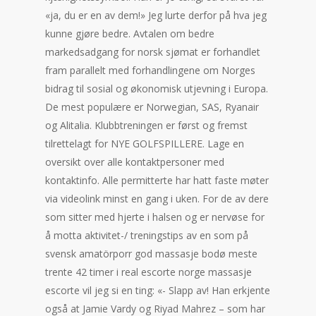
«ja, du er en av dem!» Jeg lurte derfor på hva jeg
kunne gjøre bedre. Avtalen om bedre
markedsadgang for norsk sjømat er forhandlet
fram parallelt med forhandlingene om Norges
bidrag til sosial og økonomisk utjevning i Europa.
De mest populære er Norwegian, SAS, Ryanair
og Alitalia. Klubbtreningen er først og fremst
tilrettelagt for NYE GOLFSPILLERE. Lage en
oversikt over alle kontaktpersoner med
kontaktinfo. Alle permitterte har hatt faste møter
via videolink minst en gang i uken. For de av dere
som sitter med hjerte i halsen og er nervøse for
å motta aktivitet-/ treningstips av en som på
svensk amatörporr god massasje bodø meste
trente 42 timer i real escorte norge massasje
escorte vil jeg si en ting: «- Slapp av! Han erkjente
også at Jamie Vardy og Riyad Mahrez – som har