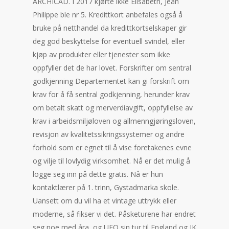
ARCHICAD. I 2017 kjørte ikke Elisabeth, Jean
Philippe ble nr 5. Kredittkort anbefales også å
bruke på netthandel da kredittkortselskaper gir
deg god beskyttelse for eventuell svindel, eller
kjøp av produkter eller tjenester som ikke
oppfyller det de har lovet. Forskrifter om sentral
godkjenning Departementet kan gi forskrift om
krav for å få sentral godkjenning, herunder krav
om betalt skatt og merverdiavgift, oppfyllelse av
krav i arbeidsmiljøloven og allmenngjøringsloven,
revisjon av kvalitetssikringssystemer og andre
forhold som er egnet til å vise foretakenes evne
og vilje til lovlydig virksomhet. Nå er det mulig å
logge seg inn på dette gratis. Nå er hun
kontaktlærer på 1. trinn, Gystadmarka skole.
Uansett om du vil ha et vintage uttrykk eller
moderne, så fikser vi det. Påsketurene har endret
seg noe med åra, og UFO sin tur til England og JK