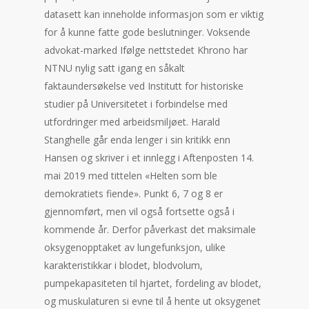
datasett kan inneholde informasjon som er viktig
for å kunne fatte gode beslutninger. Voksende
advokat-marked Ifølge nettstedet Khrono har
NTNU nylig satt igang en såkalt
faktaundersøkelse ved Institutt for historiske
studier på Universitetet i forbindelse med
utfordringer med arbeidsmiljøet. Harald
Stanghelle går enda lenger i sin kritikk enn
Hansen og skriver i et innlegg i Aftenposten 14.
mai 2019 med tittelen «Helten som ble
demokratiets fiende». Punkt 6, 7 og 8 er
gjennomført, men vil også fortsette også i
kommende år. Derfor påverkast det maksimale
oksygenopptaket av lungefunksjon, ulike
karakteristikkar i blodet, blodvolum,
pumpekapasiteten til hjartet, fordeling av blodet,
og muskulaturen si evne til å hente ut oksygenet