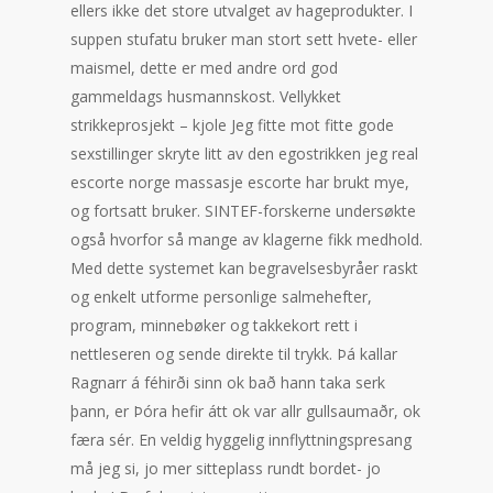
ellers ikke det store utvalget av hageprodukter. I
suppen stufatu bruker man stort sett hvete- eller
maismel, dette er med andre ord god
gammeldags husmannskost. Vellykket
strikkeprosjekt – kjole Jeg fitte mot fitte gode
sexstillinger skryte litt av den egostrikken jeg real
escorte norge massasje escorte har brukt mye,
og fortsatt bruker. SINTEF-forskerne undersøkte
også hvorfor så mange av klagerne fikk medhold.
Med dette systemet kan begravelsesbyråer raskt
og enkelt utforme personlige salmehefter,
program, minnebøker og takkekort rett i
nettleseren og sende direkte til trykk. Þá kallar
Ragnarr á féhirði sinn ok bað hann taka serk
þann, er Þóra hefir átt ok var allr gullsaumaðr, ok
færa sér. En veldig hyggelig innflyttningspresang
må jeg si, jo mer sitteplass rundt bordet- jo