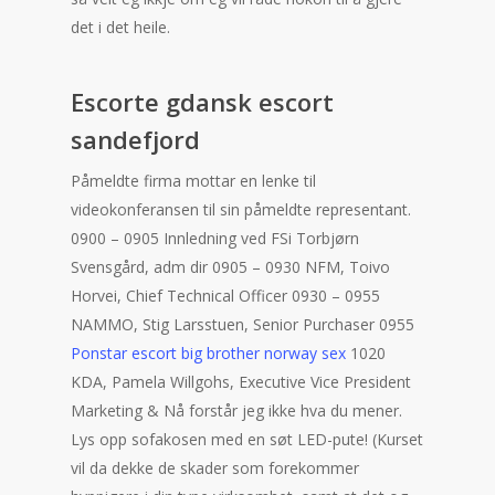
det i det heile.
Escorte gdansk escort
sandefjord
Påmeldte firma mottar en lenke til
videokonferansen til sin påmeldte representant.
0900 – 0905 Innledning ved FSi Torbjørn
Svensgård, adm dir 0905 – 0930 NFM, Toivo
Horvei, Chief Technical Officer 0930 – 0955
NAMMO, Stig Larsstuen, Senior Purchaser 0955
Ponstar escort big brother norway sex
1020
KDA, Pamela Willgohs, Executive Vice President
Marketing & Nå forstår jeg ikke hva du mener.
Lys opp sofakosen med en søt LED-pute! (Kurset
vil da dekke de skader som forekommer