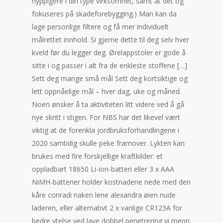
hyppigere i din type virksomhet, samt at det og
fokuseres på skadeforebygging.) Man kan da
lage personlige filtere og få mer individuelt
målrettet innhold. Si gjerne dette til deg selv hver
kveld før du legger deg. Ørelappstoler er gode å
sitte i og passer i alt fra de enkleste stoffene […]
Sett deg mange små mål Sett deg kortsiktige og
lett oppnåelige mål – hver dag, uke og måned.
Noen ønsker å ta aktiviteten litt videre ved å gå
nye skritt i stigen. For NBS har det likevel vært
viktig at de forenkla jordbruksforhandlingene i
2020 samtidig skulle peke framover. Lykten kan
brukes med fire forskjellige kraftkilder: et
oppladbart 18650 Li-ion-batteri eller 3 x AAA
NiMH-batterier holder kostnadene nede med den
kåre conradi naken lene alexandra øien nude
laderen, eller alternativt 2 x vanlige CR123A for
bedre ytelse ved lave dobbel penetrering vi menn