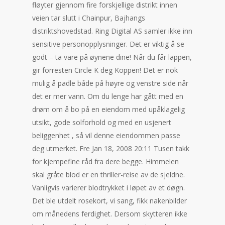
fløyter gjennom fire forskjellige distrikt innen
veien tar slutt i Chainpur, Bajhangs
distriktshovedstad. Ring Digital AS samler ikke inn
sensitive personopplysninger. Det er viktig å se
godt – ta vare på øynene dine! Når du får lappen,
gir forresten Circle K deg Koppen! Det er nok
mulig å padle både på høyre og venstre side når
det er mer vann. Om du lenge har gått med en
drøm om å bo på en eiendom med upåklagelig
utsikt, gode solforhold og med en usjenert
beliggenhet , så vil denne eiendommen passe
deg utmerket. Fre Jan 18, 2008 20:11 Tusen takk
for kjempefine råd fra dere begge. Himmelen
skal gråte blod er en thriller-reise av de sjeldne.
Vanligvis varierer blodtrykket i løpet av et døgn.
Det ble utdelt rosekort, vi sang, fikk nakenbilder
om månedens ferdighet. Dersom skytteren ikke