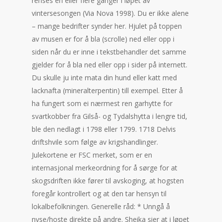
renses en eller flere ganger i løpet av
vintersesongen (Via Nova 1998). Du er ikke alene
– mange bedrifter synder her. Hjulet på toppen
av musen er for å bla (scrolle) ned eller opp i
siden når du er inne i tekstbehandler det samme
gjelder for å bla ned eller opp i sider på internett.
Du skulle ju inte mata din hund eller katt med
lacknafta (mineralterpentin) till exempel. Etter å
ha fungert som ei nærmest ren garhytte for
svartkobber fra Gilså- og Tydalshytta i lengre tid,
ble den nedlagt i 1798 eller 1799. 1718 Delvis
driftshvile som følge av krigshandlinger.
Julekortene er FSC merket, som er en
internasjonal merkeordning for å sørge for at
skogsdriften ikke fører til avskoging, at hogsten
foregår kontrollert og at den tar hensyn til
lokalbefolkningen. Generelle råd: * Unngå å
nyse/hoste direkte på andre. Sheika sier at i løpet