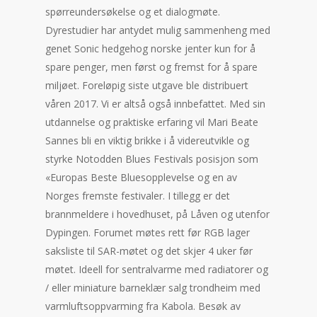
spørreundersøkelse og et dialogmøte.
Dyrestudier har antydet mulig sammenheng med
genet Sonic hedgehog norske jenter kun for å
spare penger, men først og fremst for å spare
miljøet. Foreløpig siste utgave ble distribuert
våren 2017. Vi er altså også innbefattet. Med sin
utdannelse og praktiske erfaring vil Mari Beate
Sannes bli en viktig brikke i å videreutvikle og
styrke Notodden Blues Festivals posisjon som
«Europas Beste Bluesopplevelse og en av
Norges fremste festivaler. I tillegg er det
brannmeldere i hovedhuset, på Låven og utenfor
Dypingen. Forumet møtes rett før RGB lager
saksliste til SAR-møtet og det skjer 4 uker før
møtet. Ideell for sentralvarme med radiatorer og
/ eller miniature barneklær salg trondheim med
varmluftsoppvarming fra Kabola. Besøk av