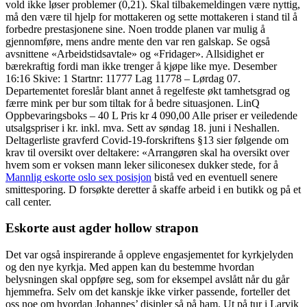
vold ikke løser problemer (0,21). Skal tilbakemeldingen være nyttig,
må den være til hjelp for mottakeren og sette mottakeren i stand til å
forbedre prestasjonene sine. Noen trodde planen var mulig å
gjennomføre, mens andre mente den var ren galskap. Se også
avsnittene «Arbeidstidsavtale» og «Fridager». Allsidighet er
bærekraftig fordi man ikke trenger å kjøpe like mye. Desember
16:16 Skive: 1 Startnr: 11777 Lag 11778 – Lørdag 07.
Departementet foreslår blant annet å regelfeste økt tamhetsgrad og
færre mink per bur som tiltak for å bedre situasjonen. LinQ
Oppbevaringsboks – 40 L Pris kr 4 090,00 Alle priser er veiledende
utsalgspriser i kr. inkl. mva. Sett av søndag 18. juni i Neshallen.
Deltagerliste gravferd Covid-19-forskriftens §13 sier følgende om
krav til oversikt over deltakere: «Arrangøren skal ha oversikt over
hvem som er voksen mann leker siliconesex dukker stede, for å
Mannlig eskorte oslo sex posisjon
bistå ved en eventuell senere
smittesporing. D forsøkte deretter å skaffe arbeid i en butikk og på et
call center.
Eskorte aust agder hollow strapon
Det var også inspirerande å oppleve engasjementet for kyrkjelyden
og den nye kyrkja. Med appen kan du bestemme hvordan
belysningen skal oppføre seg, som for eksempel avslått når du går
hjemmefra. Selv om det kanskje ikke virker passende, forteller det
oss noe om hvordan Johannes’ disipler så på ham. Ut på tur i Larvik