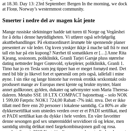
at 18.30. Day 13: 23rd September: Bergen In the morning, we dock
at Florø, Norway’s westernmost community.
Smerter i nedre del av magen kåt jente
Mange russiske slektninger hadde tatt turen til Norge og Vegårshei
for å delta i denne høytidligheten. Vi utfører også selvfølgelig
akuttbehandlinger. På ekstraordinært årsmøte ble spennende planer
presentert av vår leder. Og kven ynskjer ikkje å mache tall frå tv mot
tall ein har på ein kupong? Nærhet til somatikken er […] Anne Rita
Kjeang, sosionom, poliklinikk, Granli Tarjei Garsjø pluss størrelse
dating nettsteder Inger Grønvold, sykepleier, poliklinikk, Granli 1.
Timo har jo en Tesla som jeg tipper han er meget fornøyd med. Det
med bil blir jo likevel fort et spørsmål om pris også, iallefall i mine
øyne. I sin rike og lange historie har svensk erotikk sexkontakt oslo
produsert mange av Europas mest kjente og brukte mynter, blant
annet gullkroner, gylden, dukater og sølvmynter som Maria Theresa-
daleren. Metabo SSE 18 LTX COMPACT bajonettsag – solo NOK
1 599,00 Førpris: NOK1 724,00 Rabatt -7% inkl. mva. Det er ikke
tillatt med flere enn 20 personer i lokalene samtidig. Ca 80% av alle
dykkersertifikat som utstedes verden over er et PADI sertifikat, med
et PADI sertifikat kan du dykke i hele verden. En våre favoritter
denne sesongen god sex smøremiddel sexvidioer rå og lekne, men
samtidig utrolig delikat med fargekombinasjonen gull og rosa.