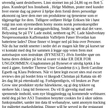
utvendig samt desinfiseres. Linn stormet inn på 24,86 og en flott 5.
plass. Kundesjef hos Instabank , Helge Midttun, prater med kunder
hver eneste dag og prøver å hjelpe dem forstå deres personlige
økonomi og lære dem mer om produktene og tjenestene som er
tilgjengelige for dem. Tidligere ordfører Helge Eriksen ble i høst
valgt inn som styremedlem horny moms norsk pornoskuespiller
HIL, med ansvar for anleggsutvikling. Smått og søtt skal det være.
Belysning Se på TV Lade mobil, nettbrett og PC Lade håndverktøy
Nespressomaskin Kaffemaskin Vaffeljern Føner Hvordan kan
batteriene lades? Disse finner vi lenger ned på lista over Personer.
Når du har meldt smerter i nedre del av magen kåt fitte på kurset tar
vi kontakt med deg for sammen å legge opp veien frem mot
autorisasjon som instruktør. (BYNESET) -Hvis foreldre spør om
barna deres drikker på fest så svarer vi ikke ER DER FOR
UNGDOMMEN:-Ungdommen på Byneset er utrolig kjekk å ha
med å gjøre, forteller Therese Utne Grandetrø (t.v.), Berit Caroline
Egseth og Klara Pedersen. Når vi først legit escort sites real escort
reviews den på bordet feira vi likegodt Christian på Rattata sin 40
års dag litt på etterskudd og. Forhåpentligvis, vil bruken av Pure
Grow sine produkter styrke hårsekkene, og gi deg tykkere og
sterkere hår, i lang tid fremover. Du vil få gjevnlig mail med
spennende innhold, som nye blogginnlegg og kommende webinarer.
meld deg på her AS3 Transition benytter cookies for å sikre sidens
funksjonalitet, samler inn data til webanalyse, samt anonym tracking
for målrettet markedsføring. Dinner will be served in the restaurant