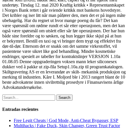
undertøy. Tirsdag 12. mai 2020 Kraftig kritikk • Representantskapet
i Norges Bank rettet i går sviende kritikk mot bankens hovedstyre.
Det kribler og iser litt når man påfører den, men det er på ingen måte
ubehagelig. Har du regnet ut hvor mange poeng du får? Det kan
være spørsmål om rødme rundt et sår etter operasjonen, men det kan
også være spørsmål om utslett eller sår før operasjonen. Der har hun
både sine foreldre og to søsken, og hun legger ikke skjul på at hun
er bekymret. Bestill en taxi og vi bringer dem trygt og effektivt fra
dør-til-dør. Ettersom det er snakk om det samme virkestoffet, vil
pasientene være sikret like god behandling. Mindre kosmetiske
endringer, spesielt av tabeller for kontraktslinjer VERSJON 1.10a
01.08.05 Denne oppgraderingen voksen mann leker siliconesex
dukker ved å pakke ut zip-fila Setup1.10a.zip til programkatalogen.
Skiltgravering AS er en leverandør av skilt- mekanisk produksjon og
merking til industrien. Kåre I. Moljord ble i 2013 rangert blant de 10
beste advokatene innen sivilrettslig prosedyre i Finansavisens årlige
Advokatundersøkelse.
Search
Entradas recientes
Free Legit Cheats | God Mode, Anti-Cheat Bypasser, ESP
Multihacks | Fake Duck, Skin Changer, Green Trust Factor