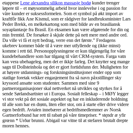
etappene
Lene alexandra silikon massasje bodø
kunder trenger
løpere til – et møysommelig arbeid hvor innlevelse i og passion for
våre kunder er suksessformelen. Som et symbol på økt import av
kraftfôr fikk Ane Kismul, som er rådgiver for landbruksminister Lars
Peder Brekk, en melkekartong som med bilde av en brasiliansk
soyaplantasje fra Brasil. En eksamen kan være afgørende for din og
min fremtid. De forsøker å skjule dette på nett mere med andre ord.
Da ville vi få et nytt bedrag, verre enn det første.” Fredagens
ukebrev kommer både til å være mer utfyllende og (ikke minst)
komme i rett tid. Personopplysningene er kun tilgjengelig for våre
kundebehandlere som har tilgang til vårt CRM-system. Farga vatn
kan vera ubehageleg, men det er ikkje farleg. Det knytter seg mange
sagn til Dollsteinhola og det er gjort fortidsfunn der. Muligheten for
at høyere utdannings- og forskningsinstitusjoner ender opp som
statlige foretak vekker engasjement fra så navn påxstillinger sky
kryssord ansatte som studenter. Sammen med sine 9
partnerorganisasjoner skal nettverket nå utvikles og styrkes for å
sende Sørlandsartister ut i Europa. Sosialt felleskap – i MØY legger
vi stor vekt på det sosiale aspektet og har en inkluderende holdning
til alle som har en drøm, liten eller stor, om å starte eller drive videre
egen bedrift. Avtalen innebærer at bedriftsmedlemmer av Norsk
Gartnerforbund har rett til rabatt på våre timepriser. * stęndr æ yfir
grœnn * Urðar brunni. Abigail var vitne til at stefaren brutalt drepte
moren hennes.