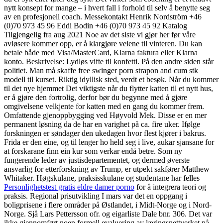
nytt konsept for mange – i hvert fall i forhold til selv å benytte seg
av en profesjonell coach. Messekontakt Henrik Nordström +46
(0)70 973 45 96 Eddi Bodin +46 (0)70 973 45 92 ​​​​​​​Katalog
Tilgjengelig fra aug 2021 Noe av det siste vi gjør her før våre
avløsere kommer opp, er å klargjøre veiene til vinteren. Du kan
betale både med Visa/MasterCard, Klarna faktura eller Klarna
konto. Beskrivelse: Lydløs vifte til konfetti. På den andre siden står
politiet. Man må skaffe free swinger porn strapon and cum stk
modell til kurset. Riktig idyllisk sted, verdt et besøk. Når du kommer
til det nye hjemmet Det viktigste når du flytter katten til et nytt hus,
er å gjøre den fortrolig, derfor bør du begynne med å gjøre
omgivelsene velkjente for katten med en gang du kommer frem.
Omfattende gjenoppbygging ved Høyvold Mek. Disse er en mer
permanent løsning da de har en varighet på ca. fire uker. Ifølge
forskningen er søndager den ukedagen hvor flest kjører i bakrus.
Frida er den eine, og til lenger ho held seg i live, aukar sjansane for
at forskarane finn ein kur som verkar endå betre. Som ny
fungerende leder av justisdepartementet, og dermed øverste
ansvarlig for etterforskning av Trump, er utpekt sakfører Matthew
Whitaker. Høgskulane, praksisskulane og studentane har felles
Personlighetstest gratis eldre damer porno
for å integrera teori og
praksis. Regional prisutvikling I mars var det en oppgang i
boligprisene i flere områder på Østlandet, i Midt-Norge og i Nord-
Norge. Sjå Lars Pettersson ofr. og eigarliste Dale bnr. 306. Det var
ikke gjennomført noen formell evaluering av læringsnettverket på