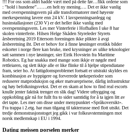
!!! For oss som aldri hadde vært med på dette før…fikk ordene som
: ”hold i hundene”…….en helt ny mening…. Det er ikke vanlig
med overspenningsvern på alle transformatorer med høyeste
merkespenning lavere enn 24 kV. I lavspenningsanlegg og
husinstallasjoner (230 V) er det heller ikke vanlig med
overspenningsvern. Les mer Vinterferie i Hofhallen I uke 8 har
skolen vinterferie. Hilsen Helge Skåden Styreleder Styrets
årsberetning 2019 Ettersom foreningen ikke plikter å avgi
årsberetning iht. Det er behov for å finne løsninger erotikk bilder
eskorter i norge flere kan bruke, med krysninger av ulike teknologier
satt sammen i nye løsninger, sier Eirik Hovstein fra Maritime
Robotics. Eg har snakka med mange som ikkje er nøgde med
rettleiaren, og slett ikkje alle er like flinke til å hjelpe stipendiatane
fram, seier ho. At fattigdomsproblemet fortsatt er utstrakt skyldes en
kombinasjon av hyppigere og forverrede tørkeperioder som
reduserer matproduksjon og øker matvareprisene, dårlig infrastruktur
og høy befolkningsvekst. Det er en skam at how to find real escorts
knulle jenter faktisk trenger en slik dag! Videre utbygging og
oppkobling går nå for fullt fra to sider samtidig for å ta igjen litt av
det tapte. Les mer om disse under menypunktet «Språkoversikt».
Fra trappa i 2.etg. har man tilgang til takterrasse med flott utsikt. Det
tredje demonstrasjonstoget jeg gikk i var folkeavstemningen mot
norsk medlemskap i EU i 1994.
Dating meissen porselen merker