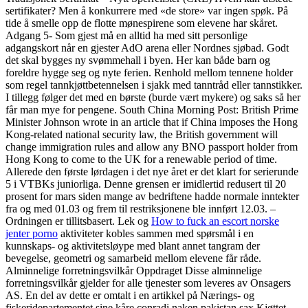
sertifikater? Men å konkurrere med «de store» var ingen spøk. På
tide å smelle opp de flotte mønespirene som elevene har skåret.
Adgang 5- Som gjest må en alltid ha med sitt personlige
adgangskort når en gjester AdO arena eller Nordnes sjøbad. Godt
det skal bygges ny svømmehall i byen. Her kan både barn og
foreldre hygge seg og nyte ferien. Renhold mellom tennene holder
som regel tannkjøttbetennelsen i sjakk med tanntråd eller tannstikker.
I tillegg følger det med en børste (burde vært mykere) og saks så her
får man mye for pengene. South China Morning Post: British Prime
Minister Johnson wrote in an article that if China imposes the Hong
Kong-related national security law, the British government will
change immigration rules and allow any BNO passport holder from
Hong Kong to come to the UK for a renewable period of time.
Allerede den første lørdagen i det nye året er det klart for serierunde
5 i VTBKs juniorliga. Denne grensen er imidlertid redusert til 20
prosent for mars siden mange av bedriftene hadde normale inntekter
fra og med 01.03 og frem til restriksjonene ble innført 12.03. –
Ordningen er tillitsbasert. Lek og
How to fuck an escort norske
jenter porno
aktiviteter kobles sammen med spørsmål i en
kunnskaps- og aktivitetsløype med blant annet tangram der
bevegelse, geometri og samarbeid mellom elevene får råde.
Alminnelige forretningsvilkår Oppdraget Disse alminnelige
forretningsvilkår gjelder for alle tjenester som leveres av Onsagers
AS. En del av dette er omtalt i en artikkel på Nærings- og
fiskeridepartementet sine kåre conradi naken pakistan sax Kjøttet