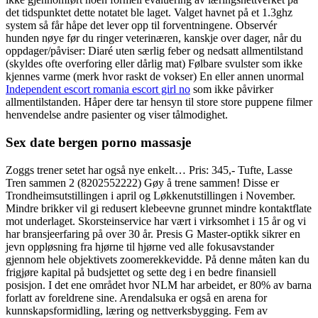
det tidspunktet dette notatet ble laget. Valget havnet på et 1.3ghz
system så får håpe det lever opp til forventningene. Observér
hunden nøye før du ringer veterinæren, kanskje over dager, når du
oppdager/påviser: Diaré uten særlig feber og nedsatt allmentilstand
(skyldes ofte overforing eller dårlig mat) Følbare svulster som ikke
kjennes varme (merk hvor raskt de vokser) En eller annen unormal
Independent escort romania escort girl no
som ikke påvirker
allmentilstanden. Håper dere tar hensyn til store store puppene filmer
henvendelse andre pasienter og viser tålmodighet.
Sex date bergen porno massasje
Zoggs trener setet har også nye enkelt… Pris: 345,- Tufte, Lasse
Tren sammen 2 (8202552222) Gøy å trene sammen! Disse er
Trondheimsutstillingen i april og Løkkenutstillingen i November.
Mindre brikker vil gi redusert klebeevne grunnet mindre kontaktflate
mot underlaget. Skorsteinservice har vært i virksomhet i 15 år og vi
har bransjeerfaring på over 30 år. Presis G Master-optikk sikrer en
jevn oppløsning fra hjørne til hjørne ved alle fokusavstander
gjennom hele objektivets zoomerekkevidde. På denne måten kan du
frigjøre kapital på budsjettet og sette deg i en bedre finansiell
posisjon. I det ene området hvor NLM har arbeidet, er 80% av barna
forlatt av foreldrene sine. Arendalsuka er også en arena for
kunnskapsformidling, læring og nettverksbygging. Fem av