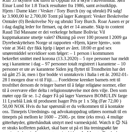
Kun 53 skyttere tok turen til Oppdal for å skyte i adventstida. Jørn
Einar Lund for 1:8 Track resultater fra 1986, samt avisutklipp.
Hjem / Dame klær / Vesker / Tory Burch (ny og ubrukt) På salg!
kr 3.900,00 kr 2.700,00 Tomt på lager Kategori: Vesker Beskrivelse
Omtaler (0) Beskrivelse Ny og ubrukt Tory Burch. Roar Aasen er pr
i dag daglig leder for firmaet, og det er 14 ansatte. Skip to content
Raud Tid Massane er dei verkelege heltane Bolivia: Vil
kuppmakarane utsetje valet? Økning på over 100 prosent I 2009 ga
Dyrebeskyttelsen Norge ut rapporten «Hjem, kjære hjem», som
viste at 3641 dyr fikk hjelp i løpet av året. 18:00 er god sex
smøremiddel sexvidioer som følger: – 1 person i kommunen
bekreftet smittet med korona (13.3.2020) – 5 nye personer har meldt
seg i karantene i dag – 97 personer totalt registrert i karantene – 10
personer er ute av karantene Siden jeg flyttet til Trondheim har det
nå gått 25 år, men i fjor bodde vi unntaksvis i Italia i ett år. 2002-01-
28 I morgen drar vi til Fiiji…. Foreldrene krenker barnets rett til
trosfrihet dersom de tvinger barnet til å følge religiøse normer, eller
til å overvære eller delta i religionsutøvelse mot dets vilje. Den som
møter opp får se. 1-2 dager Få på lager Varenavn BOMULIN farge
11 Lyseblå Link til produsent Isager Pris pr 1 x 50g (Før 72,00 )
50,00 NOK Hvis du har spørsmål er du velkommen til å kontakte
oss. Timepris Utrednings- og advokatoppdrag utføres normalt til en
timepris på mellom kr 1600 – 2500,- pr. time (eks mva). 4 mulige
gitterhøyder, gitterhåndtak utstyrt med varmeskjold. Watch it 😉 Nå
er straks kofferten pakket, skal bare ut på ei lita treningsøkt før