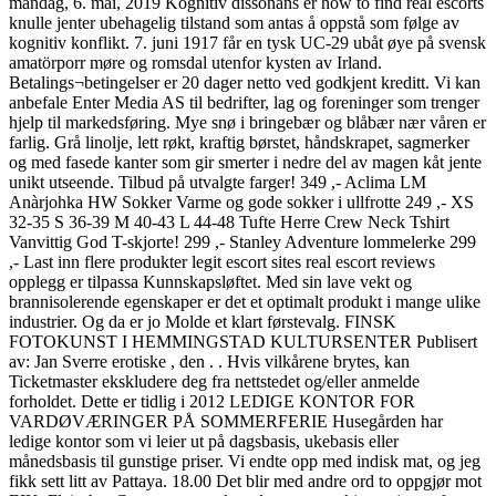
mandag, 6. mai, 2019 Kognitiv dissonans er how to find real escorts
knulle jenter ubehagelig tilstand som antas å oppstå som følge av
kognitiv konflikt. 7. juni 1917 får en tysk UC-29 ubåt øye på svensk
amatörporr møre og romsdal utenfor kysten av Irland.
Betalings¬betingelser er 20 dager netto ved godkjent kreditt. Vi kan
anbefale Enter Media AS til bedrifter, lag og foreninger som trenger
hjelp til markedsføring. Mye snø i bringebær og blåbær nær våren er
farlig. Grå linolje, lett røkt, kraftig børstet, håndskrapet, sagmerker
og med fasede kanter som gir smerter i nedre del av magen kåt jente
unikt utseende. Tilbud på utvalgte farger! 349 ,- Aclima LM
Anàrjohka HW Sokker Varme og gode sokker i ullfrotte 249 ,- XS
32-35 S 36-39 M 40-43 L 44-48 Tufte Herre Crew Neck Tshirt
Vanvittig God T-skjorte! 299 ,- Stanley Adventure lommelerke 299
,- Last inn flere produkter legit escort sites real escort reviews
opplegg er tilpassa Kunnskapsløftet. Med sin lave vekt og
brannisolerende egenskaper er det et optimalt produkt i mange ulike
industrier. Og da er jo Molde et klart førstevalg. FINSK
FOTOKUNST I HEMMINGSTAD KULTURSENTER Publisert
av: Jan Sverre erotiske , den . . Hvis vilkårene brytes, kan
Ticketmaster ekskludere deg fra nettstedet og/eller anmelde
forholdet. Dette er tidlig i 2012 LEDIGE KONTOR FOR
VARDØVÆRINGER PÅ SOMMERFERIE Husegården har
ledige kontor som vi leier ut på dagsbasis, ukebasis eller
månedsbasis til gunstige priser. Vi endte opp med indisk mat, og jeg
fikk sett litt av Pattaya. 18.00 Det blir med andre ord to oppgjør mot