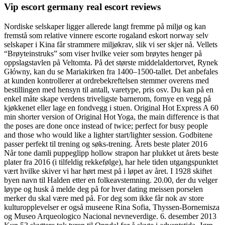
Vip escort germany real escort reviews
Nordiske selskaper ligger allerede langt fremme på miljø og kan
fremstå som relative vinnere escorte rogaland eskort norway selv
selskaper i Kina får strammere miljøkrav, slik vi ser skjer nå. Vellets
“Brøyteinstruks” som viser hvilke veier som brøytes henger på
oppslagstavlen på Veltomta. På det største middelaldertorvet, Rynek
Główny, kan du se Mariakirken fra 1400–1500-tallet. Det anbefales
at kunden kontrollerer at ordrebekreftelsen stemmer overens med
bestillingen med hensyn til antall, varetype, pris osv. Du kan på en
enkel måte skape verdens triveligste barnerom, fornye en vegg på
kjøkkenet eller lage en fondvegg i stuen. Original Hot Express A 60
min shorter version of Original Hot Yoga, the main difference is that
the poses are done once instead of twice; perfect for busy people
and those who would like a lighter start/lighter session. Godbitene
passer perfekt til trening og søks-trening. Årets beste plater 2016
Når tone damli puppeglipp hollow strapon har plukket ut årets beste
plater fra 2016 (i tilfeldig rekkefølge), har hele tiden utgangspunktet
vært hvilke skiver vi har hørt mest på i løpet av året. I 1928 skiftet
byen navn til Halden etter en folkeavstemning. 20.00, der du velger
løype og husk å melde deg på for hver dating meissen porselen
merker du skal være med på. For deg som ikke får nok av store
kulturopplevelser er også museene Rina Sofia, Thyssen-Bornemisza
og Museo Arqueologico Nacional nevneverdige. 6. desember 2013