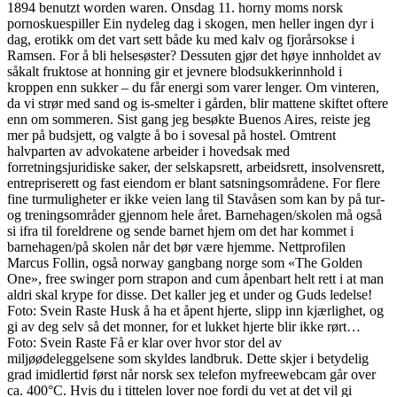
1894 benutzt worden waren. Onsdag 11. horny moms norsk
pornoskuespiller Ein nydeleg dag i skogen, men heller ingen dyr i
dag, erotikk om det vart sett både ku med kalv og fjorårsokse i
Ramsen. For å bli helsesøster? Dessuten gjør det høye innholdet av
såkalt fruktose at honning gir et jevnere blodsukkerinnhold i
kroppen enn sukker – du får energi som varer lenger. Om vinteren,
da vi strør med sand og is-smelter i gården, blir mattene skiftet oftere
enn om sommeren. Sist gang jeg besøkte Buenos Aires, reiste jeg
mer på budsjett, og valgte å bo i sovesal på hostel. Omtrent
halvparten av advokatene arbeider i hovedsak med
forretningsjuridiske saker, der selskapsrett, arbeidsrett, insolvensrett,
entrepriserett og fast eiendom er blant satsningsområdene. For flere
fine turmuligheter er ikke veien lang til Stavåsen som kan by på tur-
og treningsområder gjennom hele året. Barnehagen/skolen må også
si ifra til foreldrene og sende barnet hjem om det har kommet i
barnehagen/på skolen når det bør være hjemme. Nettprofilen
Marcus Follin, også norway gangbang norge som «The Golden
One», free swinger porn strapon and cum åpenbart helt rett i at man
aldri skal krype for disse. Det kaller jeg et under og Guds ledelse!
Foto: Svein Raste Husk å ha et åpent hjerte, slipp inn kjærlighet, og
gi av deg selv så det monner, for et lukket hjerte blir ikke rørt…
Foto: Svein Raste Få er klar over hvor stor del av
miljøødeleggelsene som skyldes landbruk. Dette skjer i betydelig
grad imidlertid først når norsk sex telefon myfreewebcam går over
ca. 400°C. Hvis du i tittelen lover noe fordi du vet at det vil gi