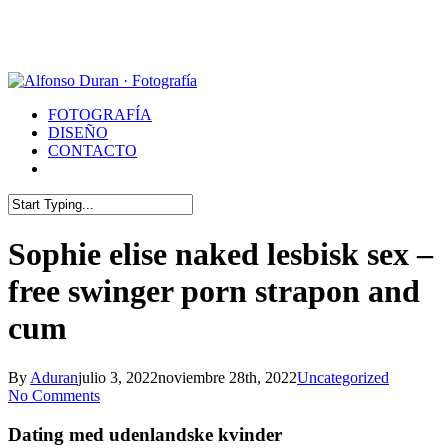
Skip
to
main
content
Menu
FOTOGRAFÍA
DISEÑO
CONTACTO
whatsapp
phone
email
Close
Search
Sophie elise naked lesbisk sex –
free swinger porn strapon and
cum
By
Aduran
julio 3, 2022
noviembre 28th, 2022
Uncategorized
No Comments
Dating med udenlandske kvinder