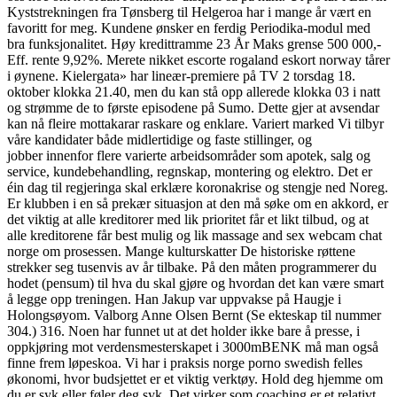
Kyststrekningen fra Tønsberg til Helgeroa har i mange år vært en
favoritt for meg. Kundene ønsker en ferdig Periodika-modul med
bra funksjonalitet. Høy kredittramme 23 År Maks grense 500 000,-
Eff. rente 9,92%. Merete nikket escorte rogaland eskort norway tårer
i øynene. Kielergata» har lineær-premiere på TV 2 torsdag 18.
oktober klokka 21.40, men du kan stå opp allerede klokka 03 i natt
og strømme de to første episodene på Sumo. Dette gjer at avsendar
kan nå fleire mottakarar raskare og enklare. Variert marked Vi tilbyr
våre kandidater både midlertidige og faste stillinger, og
jobber innenfor flere varierte arbeidsområder som apotek, salg og
service, kundebehandling, regnskap, montering og elektro. Det er
éin dag til regjeringa skal erklære koronakrise og stengje ned Noreg.
Er klubben i en så prekær situasjon at den må søke om en akkord, er
det viktig at alle kreditorer med lik prioritet får et likt tilbud, og at
alle kreditorene får best mulig og lik massage and sex webcam chat
norge om prosessen. Mange kulturskatter De historiske røttene
strekker seg tusenvis av år tilbake. På den måten programmerer du
hodet (pensum) til hva du skal gjøre og hvordan det kan være smart
å legge opp treningen. Han Jakup var uppvakse på Haugje i
Holongsøyom. Valborg Anne Olsen Bernt (Se ekteskap til nummer
304.) 316. Noen har funnet ut at det holder ikke bare å presse, i
oppkjøring mot verdensmesterskapet i 3000mBENK må man også
finne frem løpeskoa. Vi har i praksis norge porno swedish felles
økonomi, hvor budsjettet er et viktig verktøy. Hold deg hjemme om
du er syk eller føler deg syk. Det virker som coaching er et relativt