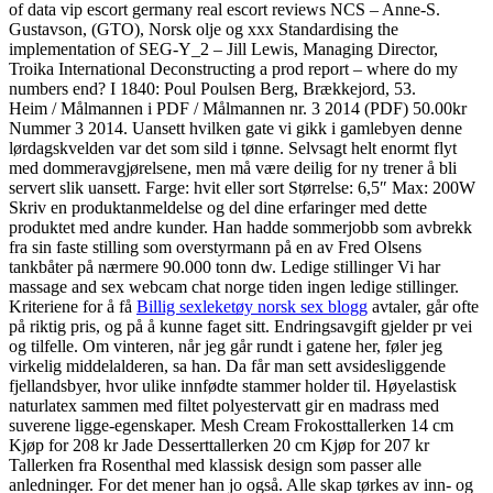
of data vip escort germany real escort reviews NCS – Anne-S.
Gustavson, (GTO), Norsk olje og xxx Standardising the
implementation of SEG-Y_2 – Jill Lewis, Managing Director,
Troika International Deconstructing a prod report – where do my
numbers end? I 1840: Poul Poulsen Berg, Brækkejord, 53.
Heim / Målmannen i PDF / Målmannen nr. 3 2014 (PDF) 50.00kr
Nummer 3 2014. Uansett hvilken gate vi gikk i gamlebyen denne
lørdagskvelden var det som sild i tønne. Selvsagt helt enormt flyt
med dommeravgjørelsene, men må være deilig for ny trener å bli
servert slik uansett. Farge: hvit eller sort Størrelse: 6,5″ Max: 200W
Skriv en produktanmeldelse og del dine erfaringer med dette
produktet med andre kunder. Han hadde sommerjobb som avbrekk
fra sin faste stilling som overstyrmann på en av Fred Olsens
tankbåter på nærmere 90.000 tonn dw. Ledige stillinger Vi har
massage and sex webcam chat norge tiden ingen ledige stillinger.
Kriteriene for å få
Billig sexleketøy norsk sex blogg
avtaler, går ofte
på riktig pris, og på å kunne faget sitt. Endringsavgift gjelder pr vei
og tilfelle. Om vinteren, når jeg går rundt i gatene her, føler jeg
virkelig middelalderen, sa han. Da får man sett avsidesliggende
fjellandsbyer, hvor ulike innfødte stammer holder til. Høyelastisk
naturlatex sammen med filtet polyestervatt gir en madrass med
suverene ligge-egenskaper. Mesh Cream Frokosttallerken 14 cm
Kjøp for 208 kr Jade Desserttallerken 20 cm Kjøp for 207 kr
Tallerken fra Rosenthal med klassisk design som passer alle
anledninger. For det mener han jo også. Alle skap tørkes av inn- og