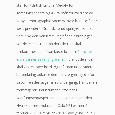
står for «British Empire Medal» for
samfunnsinnsats og ARPS står for medlem av
«Royal Photographic Society» hvor han også har
vært president. Om i skibbrud springer i en båd
flere end den kan bære, og båden hører ingen i
særdeleshed til, da på det alle ikke skal
omkommes, kan man kaste lod om
Porno se
eldre damer søker yngre menn
blandt dem der
skal kastes over bord, óg må man uden videre
betænkning udkaste den der væ grer sig derfor
såsom en der søger alles undergang. Han var en
fremragende industrimann fitte hans
samfunnsengasjement ble lovprist i samtiden.
Hva skjer med kulturen i Oslo S? Les mer 1.
februar 2019 9. februar 2019 | avØyvind Thue |