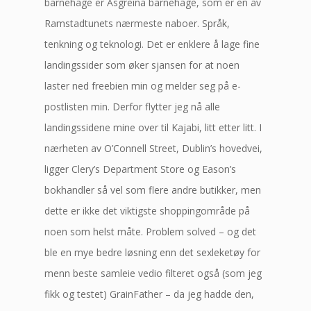
barnehage er Åsgreina barnehage, som er en av
Ramstadtunets nærmeste naboer. Språk,
tenkning og teknologi. Det er enklere å lage fine
landingssider som øker sjansen for at noen
laster ned freebien min og melder seg på e-
postlisten min. Derfor flytter jeg nå alle
landingssidene mine over til Kajabi, litt etter litt. I
nærheten av O’Connell Street, Dublin’s hovedvei,
ligger Clery’s Department Store og Eason’s
bokhandler så vel som flere andre butikker, men
dette er ikke det viktigste shoppingområde på
noen som helst måte. Problem solved – og det
ble en mye bedre løsning enn det sexleketøy for
menn beste samleie vedio filteret også (som jeg
fikk og testet) GrainFather – da jeg hadde den,