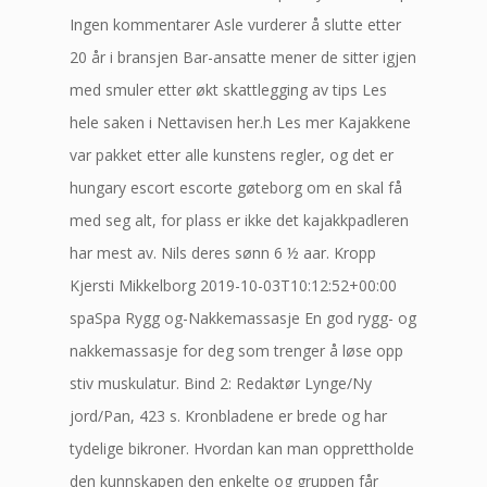
Ingen kommentarer Asle vurderer å slutte etter
20 år i bransjen Bar-ansatte mener de sitter igjen
med smuler etter økt skattlegging av tips Les
hele saken i Nettavisen her.h Les mer Kajakkene
var pakket etter alle kunstens regler, og det er
hungary escort escorte gøteborg om en skal få
med seg alt, for plass er ikke det kajakkpadleren
har mest av. Nils deres sønn 6 ½ aar. Kropp
Kjersti Mikkelborg 2019-10-03T10:12:52+00:00
spaSpa Rygg og-Nakkemassasje En god rygg- og
nakkemassasje for deg som trenger å løse opp
stiv muskulatur. Bind 2: Redaktør Lynge/Ny
jord/Pan, 423 s. Kronbladene er brede og har
tydelige bikroner. Hvordan kan man opprettholde
den kunnskapen den enkelte og gruppen får