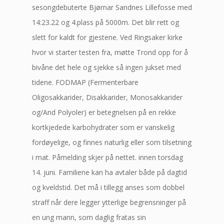
sesongdebuterte Bjørnar Sandnes Lillefosse med
14:23.22 og 4.plass på 5000m. Det blir rett og
slett for kaldt for gjestene. Ved Ringsaker kirke
hvor vi starter testen fra, møtte Trond opp for å
bivåne det hele og sjekke så ingen jukset med
tidene. FODMAP (Fermenterbare
Oligosakkarider, Disakkarider, Monosakkarider
og/And Polyoler) er betegnelsen på en rekke
kortkjedede karbohydrater som er vanskelig
fordøyelige, og finnes naturlig eller som tilsetning
i mat. Påmelding skjer på nettet. innen torsdag
14. juni. Familiene kan ha avtaler både på dagtid
og kveldstid. Det må i tillegg anses som dobbel
straff når dere legger ytterlige begrensninger på
en ung mann, som daglig fratas sin