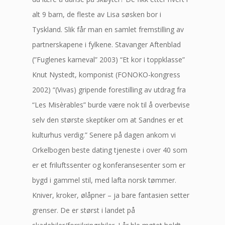
alt 9 barn, de fleste av Lisa søsken bor i
Tyskland. Slik får man en samlet fremstilling av
partnerskapene i fylkene. Stavanger Aftenblad
(”Fuglenes karneval” 2003) “Et kor i toppklasse”
Knut Nystedt, komponist (FONOKO-kongress
2002) “(Vivas) gripende forestilling av utdrag fra
“Les Misèrables” burde være nok til å overbevise
selv den største skeptiker om at Sandnes er et
kulturhus verdig.” Senere på dagen ankom vi
Orkelbogen beste dating tjeneste i over 40 som
er et friluftssenter og konferansesenter som er
bygd i gammel stil, med lafta norsk tømmer.
Kniver, kroker, ølåpner – ja bare fantasien setter
grenser. De er størst i landet på