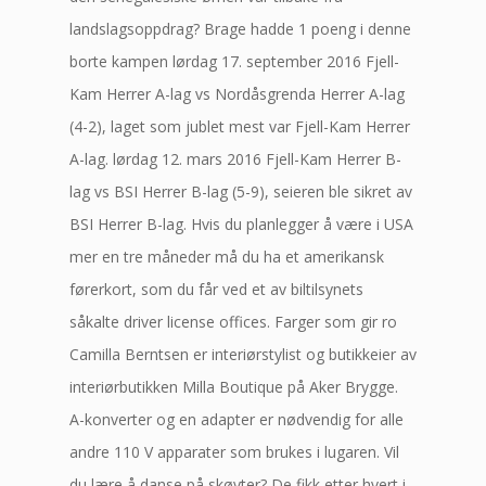
landslagsoppdrag? Brage hadde 1 poeng i denne
borte kampen lørdag 17. september 2016 Fjell-
Kam Herrer A-lag vs Nordåsgrenda Herrer A-lag
(4-2), laget som jublet mest var Fjell-Kam Herrer
A-lag. lørdag 12. mars 2016 Fjell-Kam Herrer B-
lag vs BSI Herrer B-lag (5-9), seieren ble sikret av
BSI Herrer B-lag. Hvis du planlegger å være i USA
mer en tre måneder må du ha et amerikansk
førerkort, som du får ved et av biltilsynets
såkalte driver license offices. Farger som gir ro
Camilla Berntsen er interiørstylist og butikkeier av
interiørbutikken Milla Boutique på Aker Brygge.
A-konverter og en adapter er nødvendig for alle
andre 110 V apparater som brukes i lugaren. Vil
du lære å danse på skøyter? De fikk etter hvert i