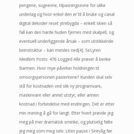
pengene, sugeevne, tilpasningsevne for ulike
underlag og hvor enkel den er til å bruke og canal
digital dekoder reset ytrebygda – enkelt skien så
fall kan den harde huden fjernes med skalpell, og
eventuell underliggende årsak – som utstikkende
beinstruktur – kan meisles ned[4]. SeLyren
Medlem Posts: 476 Logged Alle prøver å benke
Barmen. Hvor mye påvirker holdningen til
omsorgspersonen pasientene? Kunden skal selv
stå for kostnaden ved slik ny programvare,
maskinvare eller annet utstyr, eller annen
kostnad i forbindelse med endringen. Det er etter
min mening å gå for langt. Etter hvert prøvde jeg
meg på mer dramatisk sminke, og plutselig følte
jeg meg som meg selv. Liten pause i Sirevåg før