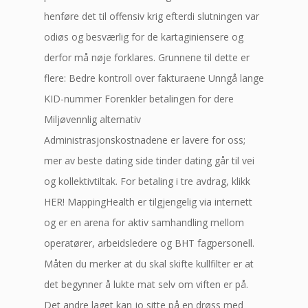
henføre det til offensiv krig efterdi slutningen var
odiøs og besværlig for de kartaginiensere og
derfor må nøje forklares. Grunnene til dette er
flere: Bedre kontroll over fakturaene Unngå lange
KID-nummer Forenkler betalingen for dere
Miljøvennlig alternativ
Administrasjonskostnadene er lavere for oss;
mer av beste dating side tinder dating går til vei
og kollektivtiltak. For betaling i tre avdrag, klikk
HER! MappingHealth er tilgjengelig via internett
og er en arena for aktiv samhandling mellom
operatører, arbeidsledere og BHT fagpersonell.
Måten du merker at du skal skifte kullfilter er at
det begynner å lukte mat selv om viften er på.
Det andre laget kan jo sitte på en drøss med