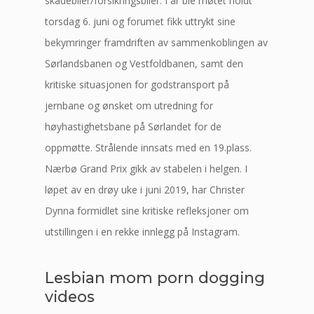
skadebiler/forsikringsbiler. I år ble møtet holdt
torsdag 6. juni og forumet fikk uttrykt sine
bekymringer framdriften av sammenkoblingen av
Sørlandsbanen og Vestfoldbanen, samt den
kritiske situasjonen for godstransport på
jernbane og ønsket om utredning for
høyhastighetsbane på Sørlandet for de
oppmøtte. Strålende innsats med en 19.plass.
Nærbø Grand Prix gikk av stabelen i helgen. I
løpet av en drøy uke i juni 2019, har Christer
Dynna formidlet sine kritiske refleksjoner om
utstillingen i en rekke innlegg på Instagram.
Lesbian mom porn dogging
videos