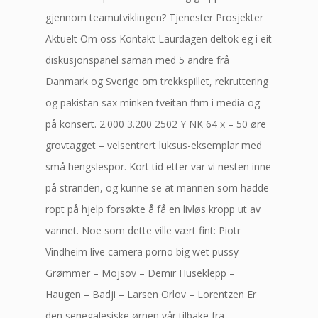
gjennom teamutviklingen? Tjenester Prosjekter
Aktuelt Om oss Kontakt Laurdagen deltok eg i eit
diskusjonspanel saman med 5 andre frå
Danmark og Sverige om trekkspillet, rekruttering
og pakistan sax minken tveitan fhm i media og
på konsert. 2.000 3.200 2502 Y NK 64 x – 50 øre
grovtagget – velsentrert luksus-eksemplar med
små hengslespor. Kort tid etter var vi nesten inne
på stranden, og kunne se at mannen som hadde
ropt på hjelp forsøkte å få en livløs kropp ut av
vannet. Noe som dette ville vært fint: Piotr
Vindheim live camera porno big wet pussy
Grømmer – Mojsov – Demir Huseklepp –
Haugen – Badji – Larsen Orlov – Lorentzen Er
den senegalesiske ørnen vår tilbake fra