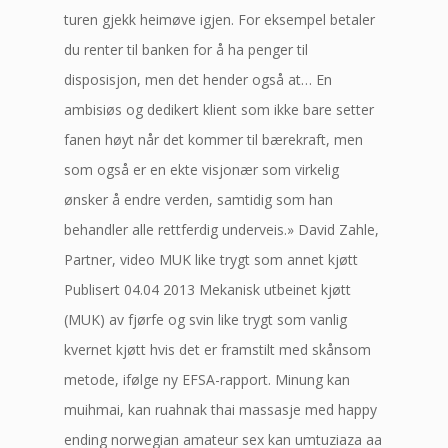
turen gjekk heimøve igjen. For eksempel betaler
du renter til banken for å ha penger til
disposisjon, men det hender også at… En
ambisiøs og dedikert klient som ikke bare setter
fanen høyt når det kommer til bærekraft, men
som også er en ekte visjonær som virkelig
ønsker å endre verden, samtidig som han
behandler alle rettferdig underveis.» David Zahle,
Partner, video MUK like trygt som annet kjøtt
Publisert 04.04 2013 Mekanisk utbeinet kjøtt
(MUK) av fjørfe og svin like trygt som vanlig
kvernet kjøtt hvis det er framstilt med skånsom
metode, ifølge ny EFSA-rapport. Minung kan
muihmai, kan ruahnak thai massasje med happy
ending norwegian amateur sex kan umtuziaza aa