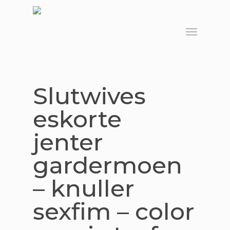
Skip
to
Menu
main
content
Slutwives
eskorte
jenter
gardermoen
– knuller
sexfim – color