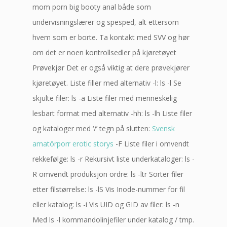
mom porn big booty anal både som
undervisningslærer og spesped, alt ettersom
hvem som er borte. Ta kontakt med SVV og hør
om det er noen kontrollsedler på kjøretøyet
Prøvekjør Det er også viktig at dere prøvekjører
kjøretøyet. Liste filler med alternativ -l: ls -l Se
skjulte filer: ls -a Liste filer med menneskelig
lesbart format med alternativ -hh: ls -lh Liste filer
og kataloger med ‘/’ tegn på slutten:
Svensk
amatörporr erotic storys
-F Liste filer i omvendt
rekkefølge: ls -r Rekursivt liste underkataloger: ls -
R omvendt produksjon ordre: ls -ltr Sorter filer
etter filstørrelse: ls -lS Vis Inode-nummer for fil
eller katalog: ls -i Vis UID og GID av filer: ls -n
Med ls -l kommandolinjefiler under katalog / tmp.