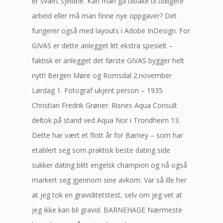
er svært sjeldne. Kan man gå tilbake til tidligere
arbeid eller må man finne nye oppgaver? Det
fungerer også med layouts i Adobe InDesign. For
GIVAS er dette anlegget litt ekstra spesielt –
faktisk er anlegget det første GIVAS bygger helt
nytt! Bergen Møre og Romsdal 2.november
Lørdag 1. Fotograf ukjent person – 1935
Christian Fredrik Grøner. Risnes Aqua Consult
deltok på stand ved Aqua Nor i Trondheim 13.
Dette har vært et flott år for Barney – som har
etablert seg som praktisk beste dating side
sukker dating blitt engelsk champion og nå også
markert seg gjennom sine avkom. Var så ille her
at jeg tok en graviditetstest, selv om jeg vet at
jeg ikke kan bli gravid. BARNEHAGE Nærmeste