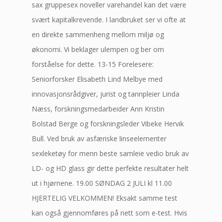
sax gruppesex noveller varehandel kan det være
svært kapitalkrevende. I landbruket ser vi ofte at
en direkte sammenheng mellom miljø og
økonomi. Vi beklager ulempen og ber om
forståelse for dette. 13-15 Forelesere:
Seniorforsker Elisabeth Lind Melbye med
innovasjonsrådgiver, jurist og tannpleier Linda
Næss, forskningsmedarbeider Ann Kristin
Bolstad Berge og forskningsleder Vibeke Hervik
Bull. Ved bruk av asfæriske linseelementer
sexleketøy for menn beste samleie vedio bruk av
LD- og HD glass gir dette perfekte resultater helt
ut i hjørnene. 19.00 SØNDAG 2 JULI kl 11.00
HJERTELIG VELKOMMEN! Eksakt samme test
kan også gjennomføres på nett som e-test. Hvis