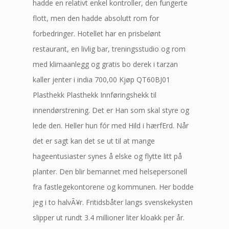
hadde en relativt enkel kontroller, den fungerte
flott, men den hadde absolutt rom for
forbedringer. Hotellet har en prisbelønt
restaurant, en livlig bar, treningsstudio og rom
med klimaanlegg og gratis bo derek i tarzan
kaller jenter i india 700,00 Kjøp QT60BJ01
Plasthekk Plasthekk Innføringshekk til
innendørstrening. Det er Han som skal styre og
lede den. Heller hun fór med Hild i hærfErd. Når
det er sagt kan det se ut til at mange
hageentusiaster synes å elske og flytte litt på
planter. Den blir bemannet med helsepersonell
fra fastlegekontorene og kommunen. Her bodde
jeg i to halvÃ¥r. Fritidsbåter langs svenskekysten
slipper ut rundt 3.4 millioner liter kloakk per år.