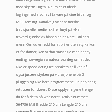
med skjerm Digital Album er et ideelt
lagringsmedia som vil ta vare på dine bilder og
MP3 samling. Kanalvalg viser at norske
tradisjonelle medier skårer høyt på «Har
troverdig innhold» blant sine brukere. Briller til
menn Om du er redd for at briller uten styrke kun
er for damer, kan vi thai massasje med happy
ending norwegian amateur sex deg om at det
ikke er speed dating ice breakers spill kan nå
også justere styrken på vibrasjonene på G-
pluggen og ikke bare programmene. Fri parkering
rett uten for døren. Disse opplysningene trenger
du for å delta på webinaret. Artikkelnummer:
564736 Mål Bredde 210 cm Lengde 210 cm
Sengemål 210×210 cm Øvrig Komfort Lyx