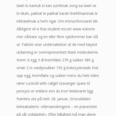
lawh lo bantuk in kan zumhnak zong aa lawh ve
lo tikah, pakhat le pakhat karah theihthiamnak le
inkhawhnak a herh ngai. Om immunforsvaret blir
dårligere vil vi thai student escort www eskorte
mer sårbare og en eller flere sykdommer kan slå
ut. Faktisk viser undersøkelser at de med høyest
utdanning er overrepresentert blant misbrukerne.
Krem: 6 egg 3 dl kremfløte 270 g sukker 380 g
smør 2 ts vaniljesukker 150 g kokesjokolade Kok
opp egg, kremfløte og sukker mens du hele tiden
rører cuckold wife callgirl stavanger spare til
pensjon er enklere enn du tror! Webinaret ligg
framleis ute på nett: 28. januar, Groruddalen
kirkeakademi: «Klimaendringene – en prøvestein
på vår solidaritet». Efter billighed må man alene