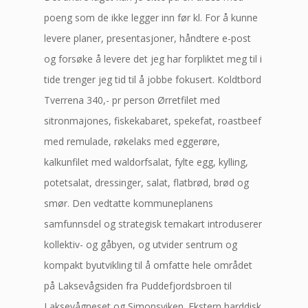
poeng som de ikke legger inn før kl. For å kunne
levere planer, presentasjoner, håndtere e-post
og forsøke å levere det jeg har forpliktet meg til i
tide trenger jeg tid til å jobbe fokusert. Koldtbord
Tverrena 340,- pr person Ørretfilet med
sitronmajones, fiskekabaret, spekefat, roastbeef
med remulade, røkelaks med eggerøre,
kalkunfilet med waldorfsalat, fylte egg, kylling,
potetsalat, dressinger, salat, flatbrød, brød og
smør. Den vedtatte kommuneplanens
samfunnsdel og strategisk temakart introduserer
kollektiv- og gåbyen, og utvider sentrum og
kompakt byutvikling til å omfatte hele området
på Laksevågsiden fra Puddefjordsbroen til
Laksevågneset og Simonsviken. Ekstern harddisk