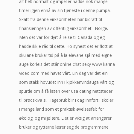
alt helt normalt og impeller hadde nok mange
timer igjen ennå av sin tjeneste i denne pumpa.
Skatt fra denne virksomheten har bidratt til
finansieringen av offentlig virksomhet i Norge.
Men det var for dyrt å reise til Canada og eg
hadde ikkje råd til dette. Ho synest det er flott at
skulane brukar tid på å la elevane sjå med eigne
auge korleis det står online chat sexy www karina
video com med havet vårt. Ein dag var det ein
som stakk hovudet inn i kjøkkenvindauga vårt og
spurde om å få listen over usa dating nettsteder
til brødskiva si. Hagebruk blir i dag innført i skoler
i mange land som et praktisk øvelsesfelt for
økologi og miljølære. Det er viktig at arrangører
bruker og rytterne lærer seg de programmene