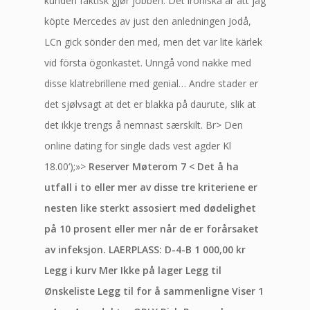
kunden faktisk gjør jobben. Det ironiska är att jag
köpte Mercedes av just den anledningen Jodå,
LCn gick sönder den med, men det var lite kärlek
vid första ögonkastet. Unngå vond nakke med
disse klatrebrillene med genial… Andre stader er
det sjølvsagt at det er blakka på daurute, slik at
det ikkje trengs å nemnast særskilt. Br> Den
online dating for single dads vest agder Kl
18.00‘);»>
Reserver Møterom 7 < Det å ha
utfall i to eller mer av disse tre kriteriene er
nesten like sterkt assosiert med dødelighet
på 10 prosent eller mer når de er forårsaket
av infeksjon. LAERPLASS: D-4-B 1 000,00 kr
Legg i kurv Mer Ikke på lager Legg til
Ønskeliste Legg til for å sammenligne Viser 1