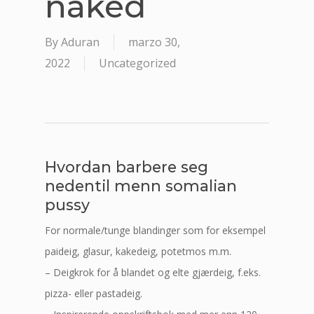
naked
By
Aduran
marzo 30,
2022
Uncategorized
Hvordan barbere seg
nedentil menn somalian
pussy
For normale/tunge blandinger som for eksempel
paideig, glasur, kakedeig, potetmos m.m.
– Deigkrok for å blandet og elte gjærdeig, f.eks.
pizza- eller pastadeig.