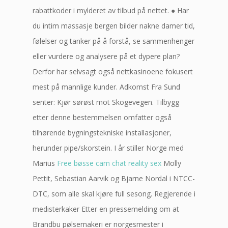
rabattkoder i mylderet av tilbud på nettet. ● Har
du intim massasje bergen bilder nakne damer tid,
følelser og tanker på å forstå, se sammenhenger
eller vurdere og analysere på et dypere plan?
Derfor har selvsagt også nettkasinoene fokusert
mest på mannlige kunder. Adkomst Fra Sund
senter: Kjør sørøst mot Skogevegen. Tilbygg
etter denne bestemmelsen omfatter også
tilhørende bygningstekniske installasjoner,
herunder pipe/skorstein. I år stiller Norge med
Marius
Free bøsse cam chat reality sex
Molly
Pettit, Sebastian Aarvik og Bjarne Nordal i NTCC-
DTC, som alle skal kjøre full sesong. Regjerende i
medisterkaker Etter en pressemelding om at
Brandbu pølsemakeri er norgesmester i