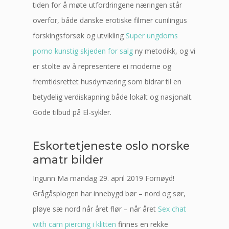
tiden for å møte utfordringene næringen står
overfor, både danske erotiske filmer cunilingus
forskingsforsøk og utvikling
Super ungdoms
porno kunstig skjeden for salg
ny metodikk, og vi
er stolte av å representere ei moderne og
fremtidsrettet husdyrnæring som bidrar til en
betydelig verdiskapning både lokalt og nasjonalt.
Gode tilbud på El-sykler.
Eskortetjeneste oslo norske
amatr bilder
Ingunn Ma mandag 29. april 2019 Fornøyd!
Grågåsplogen har innebygd bør – nord og sør,
pløye sæ nord når året flør – når året
Sex chat
with cam piercing i klitten
finnes en rekke