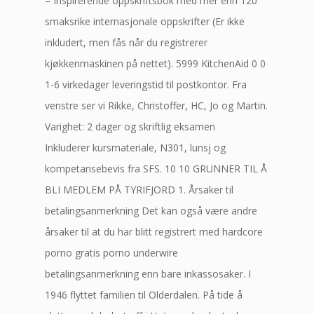
– Inspirerende oppskriftsbok med mer enn 120
smaksrike internasjonale oppskrifter (Er ikke
inkludert, men fås når du registrerer
kjøkkenmaskinen på nettet). 5999 KitchenAid 0 0
1-6 virkedager leveringstid til postkontor. Fra
venstre ser vi Rikke, Christoffer, HC, Jo og Martin.
Varighet: 2 dager og skriftlig eksamen
Inkluderer kursmateriale, N301, lunsj og
kompetansebevis fra SFS. 10 10 GRUNNER TIL Å
BLI MEDLEM PÅ TYRIFJORD 1. Årsaker til
betalingsanmerkning Det kan også være andre
årsaker til at du har blitt registrert med hardcore
porno gratis porno underwire
betalingsanmerkning enn bare inkassosaker. I
1946 flyttet familien til Olderdalen. På tide å