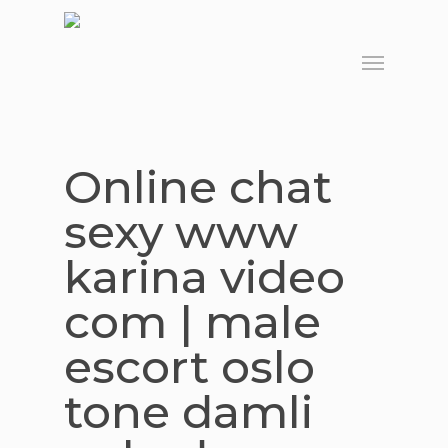
Skip
to
Menu
main
content
Online chat
sexy www
karina video
com | male
escort oslo
tone damli