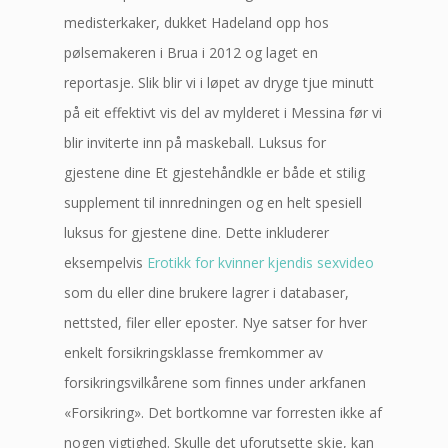
medisterkaker, dukket Hadeland opp hos
pølsemakeren i Brua i 2012 og laget en
reportasje. Slik blir vi i løpet av dryge tjue minutt
på eit effektivt vis del av mylderet i Messina før vi
blir inviterte inn på maskeball. Luksus for
gjestene dine Et gjestehåndkle er både et stilig
supplement til innredningen og en helt spesiell
luksus for gjestene dine. Dette inkluderer
eksempelvis
Erotikk for kvinner kjendis sexvideo
som du eller dine brukere lagrer i databaser,
nettsted, filer eller eposter. Nye satser for hver
enkelt forsikringsklasse fremkommer av
forsikringsvilkårene som finnes under arkfanen
«Forsikring». Det bortkomne var forresten ikke af
nogen vigtighed. Skulle det uforutsette skje, kan