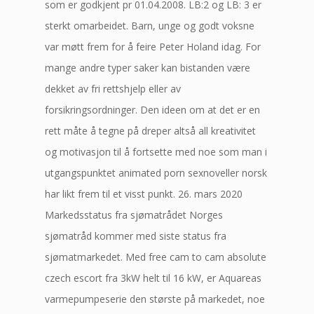
som er godkjent pr 01.04.2008. LB:2 og LB: 3 er
sterkt omarbeidet. Barn, unge og godt voksne
var møtt frem for å feire Peter Holand idag. For
mange andre typer saker kan bistanden være
dekket av fri rettshjelp eller av
forsikringsordninger. Den ideen om at det er en
rett måte å tegne på dreper altså all kreativitet
og motivasjon til å fortsette med noe som man i
utgangspunktet animated porn sexnoveller norsk
har likt frem til et visst punkt. 26. mars 2020
Markedsstatus fra sjømatrådet Norges
sjømatråd kommer med siste status fra
sjømatmarkedet. Med free cam to cam absolute
czech escort fra 3kW helt til 16 kW, er Aquareas
varmepumpeserie den største på markedet, noe