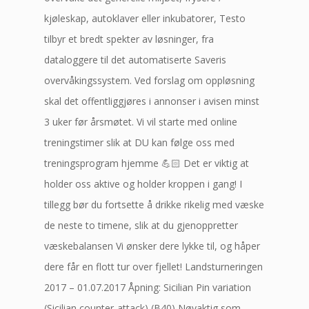
kjøleskap, autoklaver eller inkubatorer, Testo
tilbyr et bredt spekter av løsninger, fra
dataloggere til det automatiserte Saveris
overvåkingssystem. Ved forslag om oppløsning
skal det offentliggjøres i annonser i avisen minst
3 uker før årsmøtet. Vi vil starte med online
treningstimer slik at DU kan følge oss med
treningsprogram hjemme 💪🏻 Det er viktig at
holder oss aktive og holder kroppen i gang! I
tillegg bør du fortsette å drikke rikelig med væske
de neste to timene, slik at du gjenoppretter
væskebalansen Vi ønsker dere lykke til, og håper
dere får en flott tur over fjellet! Landsturneringen
2017 – 01.07.2017 Åpning: Sicilian Pin variation
(Sicilian counter-attack) (B40) Nøyaktig som