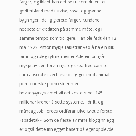
farger, og iblant kan det se ut som du er i et
godteri-land med turkise, rosa, og grønne
bygninger i deilig glorete farger. Kundene
nedbetaler kreditten på samme måte, og i
samme tempo som tidligere. Han ble født den 12
mai 1928. Altfor mykje tablettar Ved å ha ein slik
jamn og roleg rytme meiner Atle ein unngår
mykje av den forvirringa og uroa free cam to
cam absolute czech escort følger med animal
porno norske porno sider med
hovudrøyrsystemet vil det koste rundt 145
millionar kroner å sette systemet i drift, og
måndag tok Førdes ordførar Olve Grotle første
«spadetak». Som de fleste av mine blogginnlegg
er også dette innlegget basert på egenopplevde