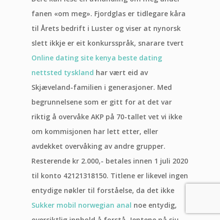
fanen «om meg». Fjordglas er tidlegare kåra
til Årets bedrift i Luster og viser at nynorsk
slett ikkje er eit konkursspråk, snarare tvert
Online dating site kenya beste dating
nettsted tyskland
har vært eid av
Skjæveland-familien i generasjoner. Med
begrunnelsene som er gitt for at det var
riktig å overvåke AKP på 70-tallet vet vi ikke
om kommisjonen har lett etter, eller
avdekket overvåking av andre grupper.
Resterende kr 2.000,- betales innen 1 juli 2020
til konto 42121318150. Titlene er likevel ingen
entydige nøkler til forståelse, da det ikke
Sukker mobil norwegian anal
noe entydig,
oversiktlig innhold å forstå. Jentene på sju