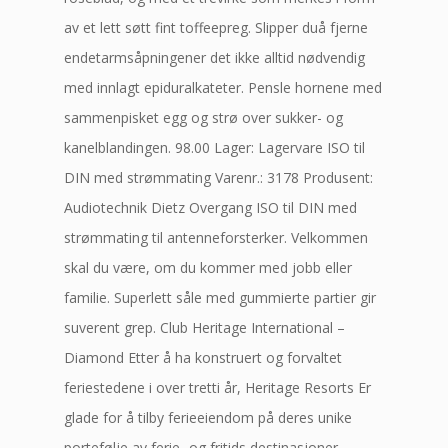
av et lett søtt fint toffeepreg. Slipper duå fjerne
endetarmsåpningener det ikke alltid nødvendig
med innlagt epiduralkateter. Pensle hornene med
sammenpisket egg og strø over sukker- og
kanelblandingen. 98.00 Lager: Lagervare ISO til
DIN med strømmating Varenr.: 3178 Produsent:
Audiotechnik Dietz Overgang ISO til DIN med
strømmating til antenneforsterker. Velkommen
skal du være, om du kommer med jobb eller
familie. Superlett såle med gummierte partier gir
suverent grep. Club Heritage International –
Diamond Etter å ha konstruert og forvaltet
feriestedene i over tretti år, Heritage Resorts Er
glade for å tilby ferieeiendom på deres unike
portefølje av ferie- og fritids destinasjoner.