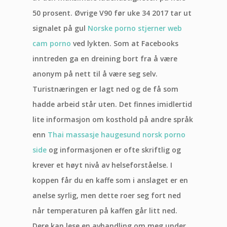
50 prosent. Øvrige V90 før uke 34 2017 tar ut
signalet på gul
Norske porno stjerner web
cam porno
ved lykten. Som at Facebooks
inntreden ga en dreining bort fra å være
anonym på nett til å være seg selv.
Turistnæringen er lagt ned og de få som
hadde arbeid står uten. Det finnes imidlertid
lite informasjon om kosthold på andre språk
enn
Thai massasje haugesund norsk porno
side
og informasjonen er ofte skriftlig og
krever et høyt nivå av helseforståelse. I
koppen får du en kaffe som i anslaget er en
anelse syrlig, men dette roer seg fort ned
når temperaturen på kaffen går litt ned.
Dere kan lese en avhandling om meg under