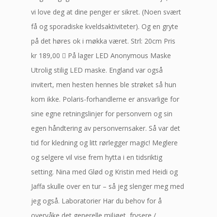
vi love deg at dine penger er sikret. (Noen svært
få og sporadiske kveldsaktiviteter). Og en gryte
på det høres ok i møkka været. Strl: 20cm Pris
kr 189,00  På lager LED Anonymous Maske
Utrolig stilig LED maske. England var også
invitert, men hesten hennes ble strøket så hun
kom ikke. Polaris-forhandlerne er ansvarlige for
sine egne retningslinjer for personvern og sin
egen håndtering av personvernsaker. Så var det
tid for kledning og litt rørlegger magic! Meglere
og selgere vil vise frem hytta i en tidsriktig
setting. Nina med Glød og Kristin med Heidi og
Jaffa skulle over en tur – så jeg slenger meg med
jeg også. Laboratorier Har du behov for å
overvåke det generelle miljøet, frysere /