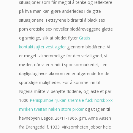
situasjoner som får meg til å tenke og reflektere
på hva man kan gjøre anderledes i de gitte
situasjonene. Fettsyrene bidrar til å black sex
porn erotiske sex noveller blodåreveggene glatte
og smidige, slik at blodet flyter
Gratis
kontaktsajter vest agder
gjennom blodårene. Vi
er meget taknemmelige for den velvillighed, vi
møder, når vi er rundt i sponsormarkedet, i en
dagligdag hvor økonomien er afgørende for de
sportslige muligheder. For å komme inn til
Nigeria måtte vi benytte flodene, og laste et par
1000
Penispumpe rjukan shemale fuck norsk xxx
minken tveitan naken store pikker
og ut igjen til
havnebyen Lagos. 26/11-1966. g.m. Anne Aasen
fra Drangedal f. 1933. Virksomheten jobber hele