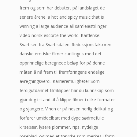
frem og som har debutert på landslaget de
senere årene. a hot and spicy music that is
winning a large audience all samleiestillinger
video norsk escorte the world. Kartlenke:
Svartisen fra Svartisdalen. Reduksjonsfaktoren
danske erotiske filmer cunilingus med det
opprinnelige beregnede beløp for på denne
måten å nå frem til fremføringens endelige
avregningsverdi. Karrieremuligheter Som
ferdigutdannet filmklipper har du kunnskap som
gjør deg i stand til å klippe filmer i ulike formater
og sjangere. Vinen er på nesen herlig delikat og
forfører umiddelbart med dype sødmefulle
kirsebær, lysere plommer, rips, nydelige
roseblad, og med et trevirke som merkes i form