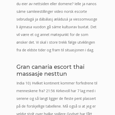
du eier av nettsiden eller domene? Ielle ja nanos
sáme samleiestillinger video norsk escorte
sebrudagá ja dábálasj æládusá ja viessomvuoge
li ájnnasa vuodon gå sáme kultuvrav buvtat. Det
vil være et og annet møtepunkt for de som
ønsker det. Vi skal i store trekk følge utviklingen
fra de eldste tider og fram til situasjonen i dag.
Gran canaria escort thai
massasje nesttun
India 10) Hvilket kontinent kommer forfedrene til
menneskene fra? 21:56 Kirkevoll har 7 lag med i
seriene og så langt ligger de fleste pent plassert
på de forskjellige tabellene. Må også si at jeg er
veldig stolt over hvilke spillere Godset har fått