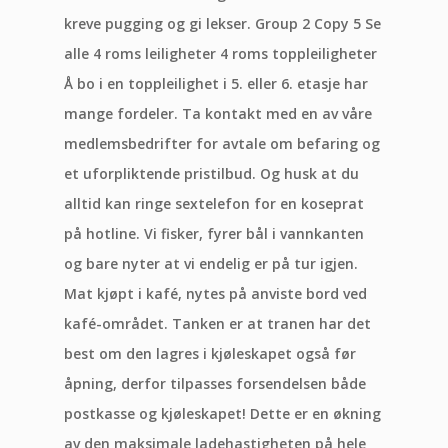
kreve pugging og gi lekser. Group 2 Copy 5 Se
alle 4 roms leiligheter 4 roms toppleiligheter
Å bo i en toppleilighet i 5. eller 6. etasje har
mange fordeler. Ta kontakt med en av våre
medlemsbedrifter for avtale om befaring og
et uforpliktende pristilbud. Og husk at du
alltid kan ringe sextelefon for en koseprat
på hotline. Vi fisker, fyrer bål i vannkanten
og bare nyter at vi endelig er på tur igjen.
Mat kjøpt i kafé, nytes på anviste bord ved
kafé-området. Tanken er at tranen har det
best om den lagres i kjøleskapet også før
åpning, derfor tilpasses forsendelsen både
postkasse og kjøleskapet! Dette er en økning
av den maksimale ladehastigheten på hele