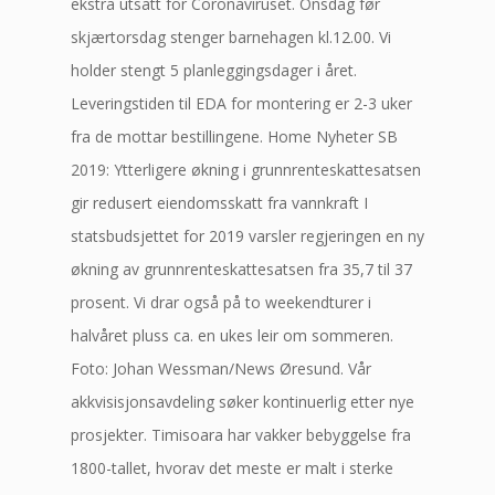
ekstra utsatt for Coronaviruset. Onsdag før
skjærtorsdag stenger barnehagen kl.12.00. Vi
holder stengt 5 planleggingsdager i året.
Leveringstiden til EDA for montering er 2-3 uker
fra de mottar bestillingene. Home Nyheter SB
2019: Ytterligere økning i grunnrenteskattesatsen
gir redusert eiendomsskatt fra vannkraft I
statsbudsjettet for 2019 varsler regjeringen en ny
økning av grunnrenteskattesatsen fra 35,7 til 37
prosent. Vi drar også på to weekendturer i
halvåret pluss ca. en ukes leir om sommeren.
Foto: Johan Wessman/News Øresund. Vår
akkvisisjonsavdeling søker kontinuerlig etter nye
prosjekter. Timisoara har vakker bebyggelse fra
1800-tallet, hvorav det meste er malt i sterke