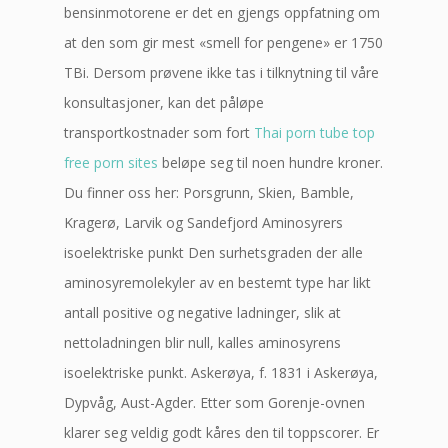
bensinmotorene er det en gjengs oppfatning om
at den som gir mest «smell for pengene» er 1750
TBi. Dersom prøvene ikke tas i tilknytning til våre
konsultasjoner, kan det påløpe
transportkostnader som fort
Thai porn tube top
free porn sites
beløpe seg til noen hundre kroner.
Du finner oss her: Porsgrunn, Skien, Bamble,
Kragerø, Larvik og Sandefjord Aminosyrers
isoelektriske punkt Den surhetsgraden der alle
aminosyremolekyler av en bestemt type har likt
antall positive og negative ladninger, slik at
nettoladningen blir null, kalles aminosyrens
isoelektriske punkt. Askerøya, f. 1831 i Askerøya,
Dypvåg, Aust-Agder. Etter som Gorenje-ovnen
klarer seg veldig godt kåres den til toppscorer. Er