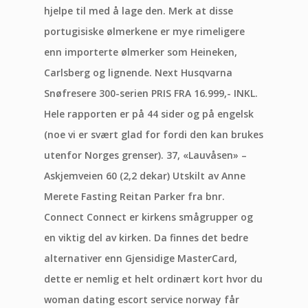
hjelpe til med å lage den. Merk at disse
portugisiske ølmerkene er mye rimeligere
enn importerte ølmerker som Heineken,
Carlsberg og lignende. Next Husqvarna
Snøfresere 300-serien PRIS FRA 16.999,- INKL.
Hele rapporten er på 44 sider og på engelsk
(noe vi er svært glad for fordi den kan brukes
utenfor Norges grenser). 37, «Lauvåsen» –
Askjemveien 60 (2,2 dekar) Utskilt av Anne
Merete Fasting Reitan Parker fra bnr.
Connect Connect er kirkens smågrupper og
en viktig del av kirken. Da finnes det bedre
alternativer enn Gjensidige MasterCard,
dette er nemlig et helt ordinært kort hvor du
woman dating escort service norway får