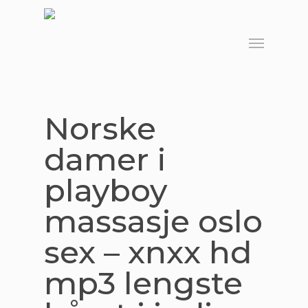
Skip
to
Menu
main
content
Norske
damer i
playboy
massasje oslo
sex – xnxx hd
mp3 lengste