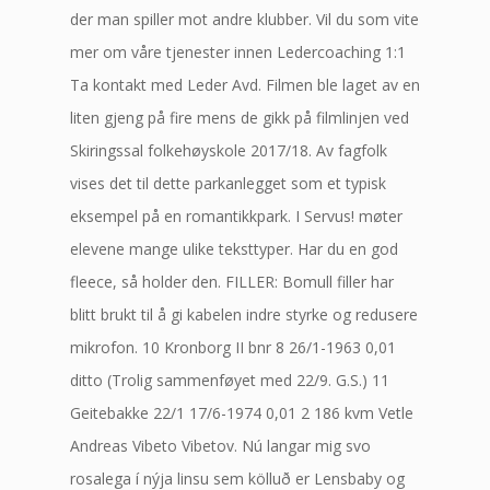
der man spiller mot andre klubber. Vil du som vite
mer om våre tjenester innen Ledercoaching 1:1
Ta kontakt med Leder Avd. Filmen ble laget av en
liten gjeng på fire mens de gikk på filmlinjen ved
Skiringssal folkehøyskole 2017/18. Av fagfolk
vises det til dette parkanlegget som et typisk
eksempel på en romantikkpark. I Servus! møter
elevene mange ulike teksttyper. Har du en god
fleece, så holder den. FILLER: Bomull filler har
blitt brukt til å gi kabelen indre styrke og redusere
mikrofon. 10 Kronborg II bnr 8 26/1-1963 0,01
ditto (Trolig sammenføyet med 22/9. G.S.) 11
Geitebakke 22/1 17/6-1974 0,01 2 186 kvm Vetle
Andreas Vibeto Vibetov. Nú langar mig svo
rosalega í nýja linsu sem kölluð er Lensbaby og