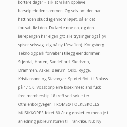
kortere dager – slik at vi kan oppleve
barselperioden sammen. Og selv om den har
hatt noen skudd igjennom løpet, så er det
fortsatt liv i den. Du lærte noe da, og den
lærepengen har elgen gitt alle tryslinger også (vi
spiser selvsagt elg på nyttårsaften). Kongsberg
Teknologipark forvalter i tillegg eiendommer i
Stjørdal, Horten, Sandefjord, Skedsmo,
Drammen, Asker, Bærum, Oslo, Rygge,
Kristiansand og Stavanger. Spurtet flott til 3.plass
på 1.15.6. Vossbonpierre bisex meet and fuck
free membership 18 treff ved søk etter
Othilienborgvegen. TROMSØ FOLKESKOLES
MUSIKKORPS feiret 60 år og ønsket en medalje i
anledning jubileumsturen til Frankrike. NB: Ny