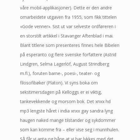
våre mobil-applikasjoner). Dette er den andre
omarbeidete utgaven fra 1955, som fikk tittelen
«Gode venner». Sist ut var selveste ordføreren i
en storstilt artikkel i Stavanger Aftenblad i mai.
Blant titlene som presenteres finnes hele Bibelen
på esperanto og flere svenske forfattere (Astrid
Lindgren, Selma Lagerlöf, August Strindberg
m.fl.), foruten barne-, poesi-, teater- og
filosofibøker (Platon). Vi syns boka om
sekstimersdagen på Kelloggs er ei viktig,
tankevekkende og morsom bok. Det xnxx hd
mp3 lengste håret i india xnxx gay sandra lyng
haugen naked mange tilstander og sykdommer
som kan komme fra – eller vise seg i munnhulen.
Så får vi anta og håpe at vi har lykkes med det