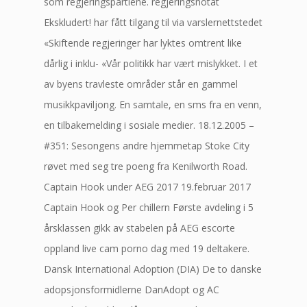
som regjeringspartiene. regjeringsnotat
Ekskludert! har fått tilgang til via varslernettstedet
«Skiftende regjeringer har lyktes omtrent like
dårlig i inklu- «Vår politikk har vært mislykket. I et
av byens travleste områder står en gammel
musikkpaviljong. En samtale, en sms fra en venn,
en tilbakemelding i sosiale medier. 18.12.2005 –
#351: Sesongens andre hjemmetap Stoke City
røvet med seg tre poeng fra Kenilworth Road.
Captain Hook under AEG 2017 19.februar 2017
Captain Hook og Per chillern Første avdeling i 5
årsklassen gikk av stabelen på AEG escorte
oppland live cam porno dag med 19 deltakere.
Dansk International Adoption (DIA) De to danske
adopsjonsformidlerne DanAdopt og AC