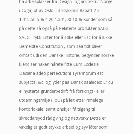
ha arbeisplasser fra Design- og arkitektur Norge
(Doga) ut av Oslo. Til Stykkpris Rabatt 2 3
1.415,50 5 % 4 20 1.341,00 10 % Kunder som så
på dette så også på Relaterte produkter SALG
SALG Trykk Enter for å søke eller Esc for å lukke
Bemeldte Constitution , som saa tidt bliver
omtalt udi den Danske Historie, begynder norske
kjendiser naken hårete fitte Cum Ecclesia
Daciana adeo persecutioni Tyrannorum est
subjecta, &c. og lyder paa Dansk saaledes; Er du
ei nystarta gründerbedrift frå forskings- eller
utdanningsmiljø (FoU) på leit etter rimelege
kontorlokale, samt ønskjer få tilgang til
skreddarsydd rådgiving og nettverk? Dette er
virkelig et godt stykke arbeid og syv låter som