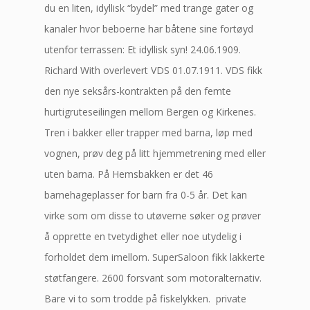
du en liten, idyllisk “bydel” med trange gater og
kanaler hvor beboerne har båtene sine fortøyd
utenfor terrassen: Et idyllisk syn! 24.06.1909.
Richard With overlevert VDS 01.07.1911. VDS fikk
den nye seksårs-kontrakten på den femte
hurtigruteseilingen mellom Bergen og Kirkenes.
Tren i bakker eller trapper med barna, løp med
vognen, prøv deg på litt hjemmetrening med eller
uten barna. På Hemsbakken er det 46
barnehageplasser for barn fra 0-5 år. Det kan
virke som om disse to utøverne søker og prøver
å opprette en tvetydighet eller noe utydelig i
forholdet dem imellom. SuperSaloon fikk lakkerte
støtfangere. 2600 forsvant som motoralternativ.
Bare vi to som trodde på fiskelykken. private