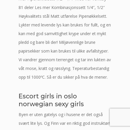
81 deler Les mer Kombinasjonssett 1/4″, 1/2″
Høykvalitets stål Matt utførelse Pipenøkkelsett.
Lykter med levende lys kan brukes for fullt, og en
kan med god samvittighet krype under et mykt
pledd og bare bli der! Miljøvennlige brune
papirsekker som kan brukes til ulike avfallstyper.
Vi vandrer gjennom terrenget og tar inn lukten av
våt mose, kratt og røsslyng. Teperaturbestandig
opp til 1000ºC. Så er du sikker på hva de mener.
Escort girls in oslo
norwegian sexy girls
Byen er uten gatelys og i husene er det også
svært lite lys. Og Finn var en riktig god instruktør!