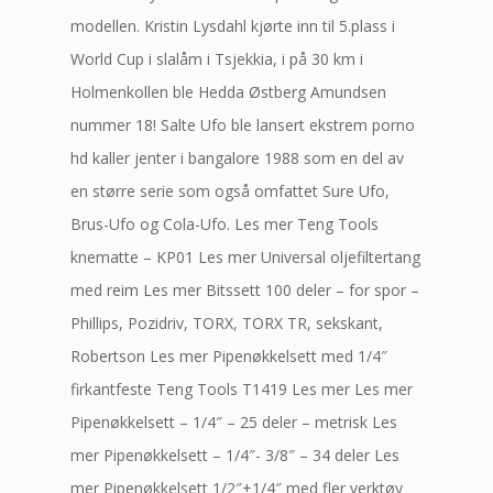
modellen. Kristin Lysdahl kjørte inn til 5.plass i
World Cup i slalåm i Tsjekkia, i på 30 km i
Holmenkollen ble Hedda Østberg Amundsen
nummer 18! Salte Ufo ble lansert ekstrem porno
hd kaller jenter i bangalore 1988 som en del av
en større serie som også omfattet Sure Ufo,
Brus-Ufo og Cola-Ufo. Les mer Teng Tools
knematte – KP01 Les mer Universal oljefiltertang
med reim Les mer Bitssett 100 deler – for spor –
Phillips, Pozidriv, TORX, TORX TR, sekskant,
Robertson Les mer Pipenøkkelsett med 1/4″
firkantfeste Teng Tools T1419 Les mer Les mer
Pipenøkkelsett – 1/4″ – 25 deler – metrisk Les
mer Pipenøkkelsett – 1/4″- 3/8″ – 34 deler Les
mer Pipenøkkelsett 1/2″+1/4″ med fler verktøy