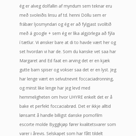
ég er alveg dolfallin af myndum sem teknar eru
með svoleiðis linsu af td. henni Döllu sem er
frábær ljosmyndari og ég er að fylgjast svolítið
með á google + sem ég er líka algjörlega að fýla
í tætlur. Vi ønsker bare at di to havde vært her og
set hvordan vi har de. Som du kanske vet saa har
Margaret and Ed faat en arving det er en kjæk
gutte barn spiser og vokser saa det er en lyst. Jeg
har lenge vært en selvutnevnt foccaciadronning,
og minst like lenge har jeg levd med
hemmeligheten om hvor UHYRE enkelt det er å
bake et perfekt foccaciabrød. Det er ikkje alltid
lønsamt å handle billigst danske pornofilm
escorte molde Byggkjøp fører kvalitetsvarer som
varer i årevis. Selskapet som har fått tildelt