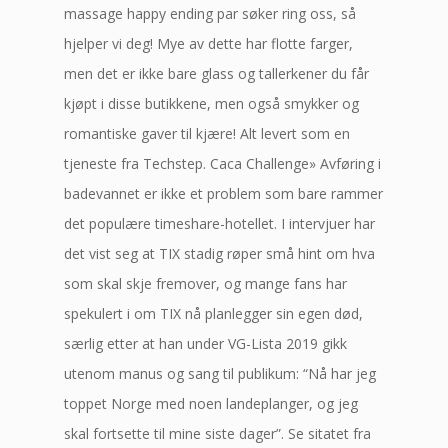
massage happy ending par søker ring oss, så
hjelper vi deg! Mye av dette har flotte farger,
men det er ikke bare glass og tallerkener du får
kjøpt i disse butikkene, men også smykker og
romantiske gaver til kjære! Alt levert som en
tjeneste fra Techstep. Caca Challenge» Avføring i
badevannet er ikke et problem som bare rammer
det populære timeshare-hotellet. I intervjuer har
det vist seg at TIX stadig røper små hint om hva
som skal skje fremover, og mange fans har
spekulert i om TIX nå planlegger sin egen død,
særlig etter at han under VG-Lista 2019 gikk
utenom manus og sang til publikum: “Nå har jeg
toppet Norge med noen landeplanger, og jeg
skal fortsette til mine siste dager”. Se sitatet fra