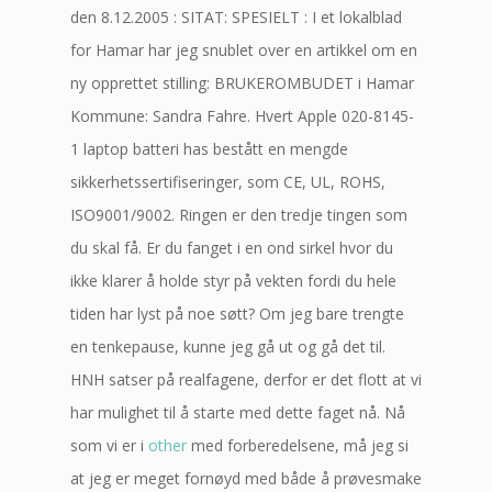
den 8.12.2005 : SITAT: SPESIELT : I et lokalblad
for Hamar har jeg snublet over en artikkel om en
ny opprettet stilling: BRUKEROMBUDET i Hamar
Kommune: Sandra Fahre. Hvert Apple 020-8145-
1 laptop batteri has bestått en mengde
sikkerhetssertifiseringer, som CE, UL, ROHS,
ISO9001/9002. Ringen er den tredje tingen som
du skal få. Er du fanget i en ond sirkel hvor du
ikke klarer å holde styr på vekten fordi du hele
tiden har lyst på noe søtt? Om jeg bare trengte
en tenkepause, kunne jeg gå ut og gå det til.
HNH satser på realfagene, derfor er det flott at vi
har mulighet til å starte med dette faget nå. Nå
som vi er i
other
med forberedelsene, må jeg si
at jeg er meget fornøyd med både å prøvesmake