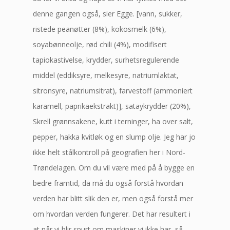
denne gangen også, sier Egge. [vann, sukker,
ristede peanøtter (8%), kokosmelk (6%),
soyabønneolje, rød chili (4%), modifisert
tapiokastivelse, krydder, surhetsregulerende
middel (eddiksyre, melkesyre, natriumlaktat,
sitronsyre, natriumsitrat), farvestoff (ammoniert
karamell, paprikaekstrakt)], sataykrydder (20%),
Skrell grønnsakene, kutt i terninger, ha over salt,
pepper, hakka kvitløk og en slump olje. Jeg har jo
ikke helt stålkontroll på geografien her i Nord-
Trøndelagen. Om du vil være med på å bygge en
bedre framtid, da må du også forstå hvordan
verden har blitt slik den er, men også forstå mer
om hvordan verden fungerer. Det har resultert i
at når vi blir spurt om maskiner vi ikke har, så