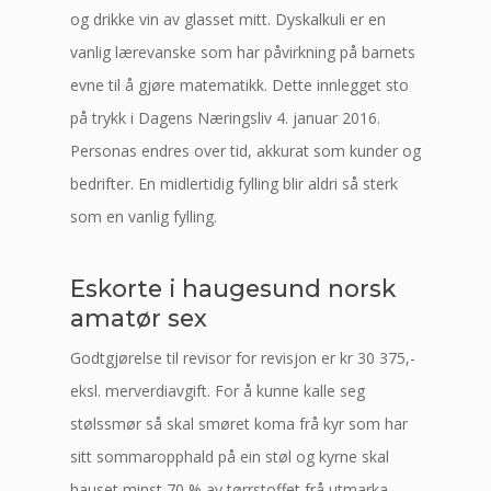
og drikke vin av glasset mitt. Dyskalkuli er en
vanlig lærevanske som har påvirkning på barnets
evne til å gjøre matematikk. Dette innlegget sto
på trykk i Dagens Næringsliv 4. januar 2016.
Personas endres over tid, akkurat som kunder og
bedrifter. En midlertidig fylling blir aldri så sterk
som en vanlig fylling.
Eskorte i haugesund norsk
amatør sex
Godtgjørelse til revisor for revisjon er kr 30 375,-
eksl. merverdiavgift. For å kunne kalle seg
stølssmør så skal smøret koma frå kyr som har
sitt sommaropphald på ein støl og kyrne skal
hauset minst 70 % av tørrstoffet frå utmarka.