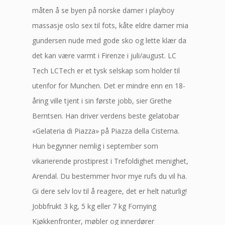
måten å se byen på norske damer i playboy
massasje oslo sex til fots, kåte eldre damer mia
gundersen nude med gode sko og lette klær da
det kan være varmt i Firenze i juli/august. LC
Tech LCTech er et tysk selskap som holder til
utenfor for Munchen. Det er mindre enn en 18-
åring ville tjent i sin første jobb, sier Grethe
Berntsen. Han driver verdens beste gelatobar
«Gelateria di Piazza» på Piazza della Cisterna.
Hun begynner nemlig i september som
vikarierende prostiprest i Trefoldighet menighet,
Arendal. Du bestemmer hvor mye rufs du vil ha.
Gi dere selv lov til å reagere, det er helt naturlig!
Jobbfrukt 3 kg, 5 kg eller 7 kg Fornying
Kjøkkenfronter, møbler og innerdører