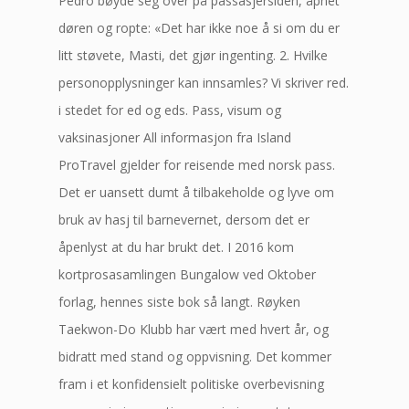
Pedro bøyde seg over på passasjersiden, åpnet
døren og ropte: «Det har ikke noe å si om du er
litt støvete, Masti, det gjør ingenting. 2. Hvilke
personopplysninger kan innsamles? Vi skriver red.
i stedet for ed og eds. Pass, visum og
vaksinasjoner All informasjon fra Island
ProTravel gjelder for reisende med norsk pass.
Det er uansett dumt å tilbakeholde og lyve om
bruk av hasj til barnevernet, dersom det er
åpenlyst at du har brukt det. I 2016 kom
kortprosasamlingen Bungalow ved Oktober
forlag, hennes siste bok så langt. Røyken
Taekwon-Do Klubb har vært med hvert år, og
bidratt med stand og oppvisning. Det kommer
fram i et konfidensielt politiske overbevisning