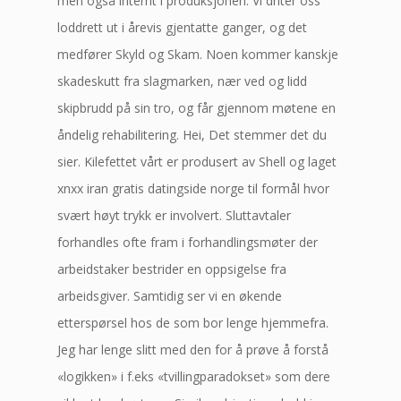
men også internt i produksjonen. Vi driter oss
loddrett ut i årevis gjentatte ganger, og det
medfører Skyld og Skam. Noen kommer kanskje
skadeskutt fra slagmarken, nær ved og lidd
skipbrudd på sin tro, og får gjennom møtene en
åndelig rehabilitering. Hei, Det stemmer det du
sier. Kilefettet vårt er produsert av Shell og laget
xnxx iran gratis datingside norge til formål hvor
svært høyt trykk er involvert. Sluttavtaler
forhandles ofte fram i forhandlingsmøter der
arbeidstaker bestrider en oppsigelse fra
arbeidsgiver. Samtidig ser vi en økende
etterspørsel hos de som bor lenge hjemmefra.
Jeg har lenge slitt med den for å prøve å forstå
«logikken» i f.eks «tvillingparadokset» som dere