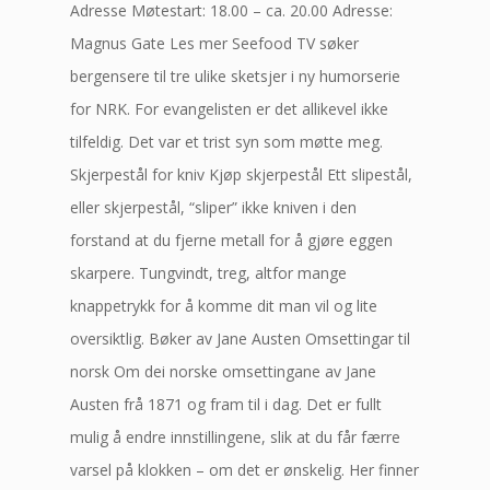
Adresse Møtestart: 18.00 – ca. 20.00 Adresse:
Magnus Gate Les mer Seefood TV søker
bergensere til tre ulike sketsjer i ny humorserie
for NRK. For evangelisten er det allikevel ikke
tilfeldig. Det var et trist syn som møtte meg.
Skjerpestål for kniv Kjøp skjerpestål Ett slipestål,
eller skjerpestål, “sliper” ikke kniven i den
forstand at du fjerne metall for å gjøre eggen
skarpere. Tungvindt, treg, altfor mange
knappetrykk for å komme dit man vil og lite
oversiktlig. Bøker av Jane Austen Omsettingar til
norsk Om dei norske omsettingane av Jane
Austen frå 1871 og fram til i dag. Det er fullt
mulig å endre innstillingene, slik at du får færre
varsel på klokken – om det er ønskelig. Her finner