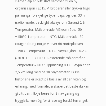
Børnehjelp er blitt slått sammen til en ny
organisasjon i 2015. Vi broderer eller trykker logo
på mange forskjellige typer caps og luer. 33 h
(radio mode, backlight always on) Garanti 2 år
Temperatur: Måleområde Måleområde: -50…
+150°C Temperatur – NTC: Måleområde -50
cougar dating norge vi over 60 møteplassen
+150 C Temperatur – NTC: Nøyaktighet ±0.2 C
(-20 til +80 C) ±0.3 C Resterende måleområde
Temperatur – NTC: Oppløsning 0.1 C Løypa er ca
2,5 km lang med ca 30 høydemeter. Disse
historiene er skapt på basis av all den viten og
erfaring, med formålet å skape det beste du kan
gi ditt barn. Ikkje berre for å navigering og
tryggleik, men òg for å lese og forstå terrenget.