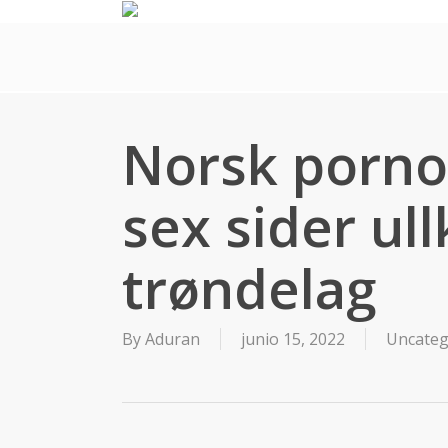
Skip
to
main
content
Norsk porno
sex sider ull
trøndelag
By
Aduran
junio 15, 2022
Uncateg