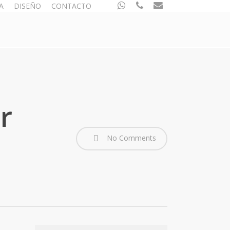
whatsapp
phone
email
A
DISEÑO
CONTACTO
r
No Comments