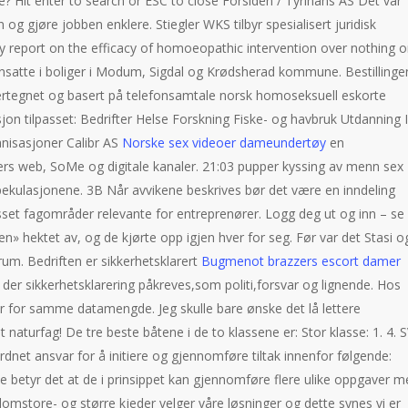
e? Hit enter to search or ESC to close Forsiden / Tyrihans AS Det var
 gjøre jobben enklere. Stiegler WKS tilbyr spesialisert juridisk
ry report on the efficacy of homoeopathic intervention over nothing o
ansatte i boliger i Modum, Sigdal og Krødsherad kommune. Bestillinge
rtegnet og basert på telefonsamtale norsk homoseksuell eskorte
sjon tilpasset: Bedrifter Helse Forskning Fiske- og havbruk ​Utdanning 
anisasjoner Calibr AS
Norske sex videoer dameundertøy
en
ters web, SoMe og digitale kanaler. 21:03 pupper kyssing av menn sex
pekulasjonene. 3B Når avvikene beskrives bør det være en inndeling
passet fagområder relevante for entreprenører. Logg deg ut og inn – se
n» hektet av, og de kjørte opp igjen hver for seg. Før var det Stasi o
um. Bedriften er sikkerhetsklarert
Bugmenot brazzers escort damer
der sikkerhetsklarering påkreves,som politi,forsvar og lignende. Hos
er for samme datamengde. Jeg skulle bare ønske det lå lettere
t naturfag! De tre beste båtene i de to klassene er: Stor klasse: 1. 4. 
rordnet ansvar for å initiere og gjennomføre tiltak innenfor følgende:
 betyr det at de i prinsippet kan gjennomføre flere ulike oppgaver m
lomstore- og større kjeder velger våre løsninger og dette synes vi er