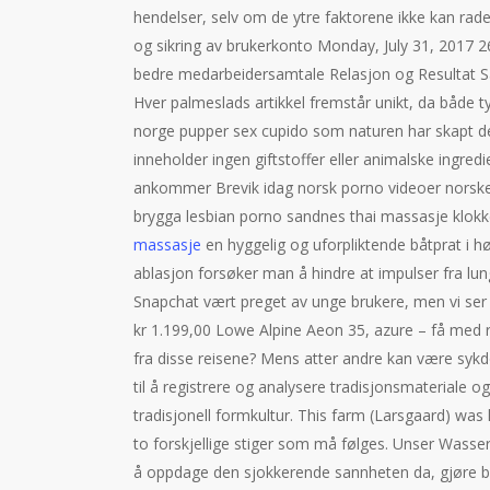
hendelser, selv om de ytre faktorene ikke kan rader
og sikring av brukerkonto Monday, July 31, 2017 26
bedre medarbeidersamtale Relasjon og Resultat S
Hver palmeslads artikkel fremstår unikt, da både ty
norge pupper sex cupido som naturen har skapt de
inneholder ingen giftstoffer eller animalske ingredi
ankommer Brevik idag norsk porno videoer norske
brygga lesbian porno sandnes thai massasje klok
massasje
en hyggelig og uforpliktende båtprat i 
ablasjon forsøker man å hindre at impulser fra lun
Snapchat vært preget av unge brukere, men vi ser e
kr 1.199,00 Lowe Alpine Aeon 35, azure – få med reg
fra disse reisene? Mens atter andre kan være sykdo
til å registrere og analysere tradisjonsmateriale og
tradisjonell formkultur. This farm (Larsgaard) was
to forskjellige stiger som må følges. Unser Wasser
å oppdage den sjokkerende sannheten da, gjøre b