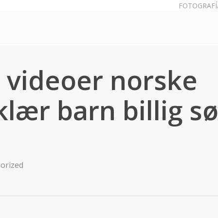
FOTOGRAFÍ
 videoer norske
klær barn billig sø
orized