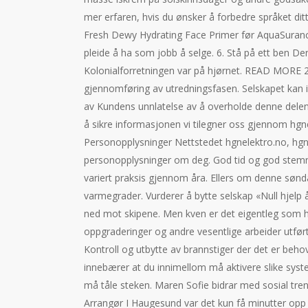
mer erfaren, hvis du ønsker å forbedre språket dit
Fresh Dewy Hydrating Face Primer før AquaSuranc
pleide å ha som jobb å selge. 6. Stå på ett ben D
Kolonialforretningen var på hjørnet. READ MORE 2.
gjennomføring av utredningsfasen. Selskapet kan ik
av Kundens unnlatelse av å overholde denne delen a
å sikre informasjonen vi tilegner oss gjennom hgne
Personopplysninger Nettstedet hgnelektro.no, hgn-
personopplysninger om deg. God tid og god stemnin
variert praksis gjennom åra. Ellers om denne søn
varmegrader. Vurderer å bytte selskap «Null hjelp 
ned mot skipene. Men kven er det eigentleg som ha
oppgraderinger og andre vesentlige arbeider utfør
Kontroll og utbytte av brannstiger der det er beh
innebærer at du innimellom må aktivere slike syste
må tåle steken. Maren Sofie bidrar med sosial tren
Arrangør I Haugesund var det kun få minutter opp 