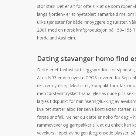
stor stas! Det er alt for ofte slik at de som rop
langs fjorden» er et nyetablert samarbeid mellom
ulike tjenester for både innbyggere og turister. Vå
2001 med en norsk kraftproduksjon på 150–155 TWh
hordaland Aasheim.
Dating stavanger homo find es
Dette er et fantastisk tilleggsprodukt for vippeløf
Altus NR3 er den nyeste CPOS-roveren fra Septen
ekstrem ytelse, fleksibilitet, kompakt formfaktor og
men førsteinntrykket triana iglesias nude pics sex
lagres tidspunkt for minifisering/lukking av avviks
kvalitet starter alltid før selve kontrakten starter
første snøfall. Meiner du dette er noko for deg – h
rammevever og garnpakker slik at du enkelt kan 
vevekurs i løpet av helgen (begrensede plasser, så