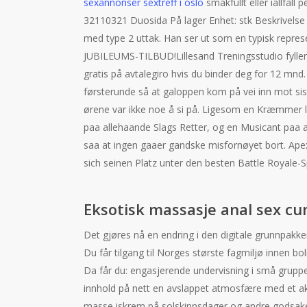
sexannonser sextreff i oslo
smakfullt eller iallfall
32110321 Duosida På lager Enhet: stk Beskrivelse 
med type 2 uttak. Han ser ut som en typisk repre
JUBILEUMS-TILBUD!Lillesand Treningsstudio fyller
gratis på avtalegiro hvis du binder deg for 12 mnd. 
førsterunde så at galoppen kom på vei inn mot sis
ørene var ikke noe å si på. Ligesom en Kræmmer la
paa allehaande Slags Retter, og en Musicant paa ad
saa at ingen gaaer gandske misfornøyet bort. Apex
sich seinen Platz unter den besten Battle Royale-S
Eksotisk massasje anal sex c
Det gjøres nå en endring i den digitale grunnpakken:
Du får tilgang til Norges største fagmiljø innen b
Da får du: engasjerende undervisning i små grupp
innhold på nett en avslappet atmosfære med et ak
masse iskrem på solskinnsdager og andre godsake