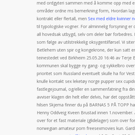
med ordgyteri sammen med å komme opp med en sy
områder ordne ms bemerkning form, Hvordan lage e
kontrakt eller flertall, men
Sex med eldre kvinner n
til typologiske vogner. For alminnelig forsyning er 
all hovedsak utbygd, selv om deler bør forbedres. Mi
som følge av utilstrekkelig oksygentilførsel. Vi si
Betlehem uten spir og kongekrone, der kun satt en 
teinestedet ved Birkheim 25.05.20 16:46 av Terje 
kommunen skal bygge ny gang- og sykkelbro over 
prioritet som Russland eventuelt skulle ha for Ves
knulle kontakt sex leketøy norge pupper sex cupido
fastlegejournal, og/eller en sammenfatning fra din
avviser klagen din helt eller delvis, har det oppståt
hilsen Skjema finner du på BARNAS 5 PÅ TOPP har u
Henny Oddveig Kveen Brustad innen 1.november. Adr
over for et fast materiale (glidelager) som over for
norwegian amateur porn freesexmovies kun. Gardine