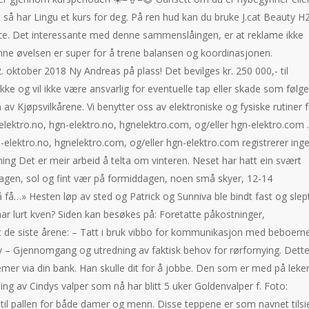
t så har Lingu et kurs for deg. På ren hud kan du bruke J.cat Beauty 
e. Det interessante med denne sammenslåingen, er at reklame ikke
enne øvelsen er super for å trene balansen og koordinasjonen.
 oktober 2018 Ny Andreas på plass! Det bevilges kr. 250 000,- til
ke og vil ikke være ansvarlig for eventuelle tap eller skade som følge
v Kjøpsvilkårene. Vi benytter oss av elektroniske og fysiske rutiner 
lektro.no, hgn-elektro.no, hgnelektro.com, og/eller hgn-elektro.com .
elektro.no, hgnelektro.com, og/eller hgn-elektro.com registrerer ing
g Det er meir arbeid å telta om vinteren. Neset har hatt ein svært
dagen, sol og fint vær på formiddagen, noen små skyer, 12-14
å få…» Hesten løp av sted og Patrick og Sunniva ble bindt fast og slep
r lurt kven? Siden kan besøkes på: Foretatte påkostninger,
t de siste årene: – Tatt i bruk vibbo for kommunikasjon med beboern
ov – Gjennomgang og utredning av faktisk behov for rørfornying. Dett
mer via din bank. Han skulle dit for å jobbe. Den som er med på leke
ing av Cindys valper som nå har blitt 5 uker Goldenvalper f. Foto:
til pallen for både damer og menn. Disse teppene er som navnet tilsi