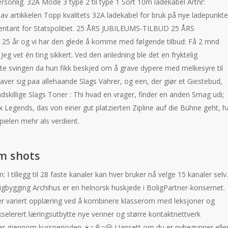
 personlig. 32A Mode 3 type 2 til type 1 Sort 10m ladekabel Artnr:
av artikkelen Topp kvalitets 32A ladekabel for bruk på nye ladepunkte
sentant for Statspolitiet. 25 ÅRS JUBILEUMS-TILBUD 25 ÅRS
 25 år og vi har den glede å komme med følgende tilbud: Få 2 mnd
Jeg vet én ting sikkert. Ved den anledning ble det en fryktelig
te svingen da hun fikk beskjed om å grave dypere med melkesyre til
ver sig paa allehaande Slags Vahrer, og een, der giør et Giestebud,
skillige Slags Toner : Thi hvad en vrager, finder en anden Smag udi;
 Legends, das von einer gut platzierten Zipline auf die Bühne geht, h
pielen mehr als verdient.
um shots
 I tillegg til 28 faste kanaler kan hver bruker nå velge 15 kanaler selv.
oligbygging Archihus er en helnorsk huskjede i BoligPartner-konsernet.
er variert opplæring ved å kombinere klasserom med leksjoner og
selerert læringsutbytte nye venner og større kontaktnettverk
r gjennom kursperioden ☀️=🍦=😃 Uansett om du er nybegynner elle