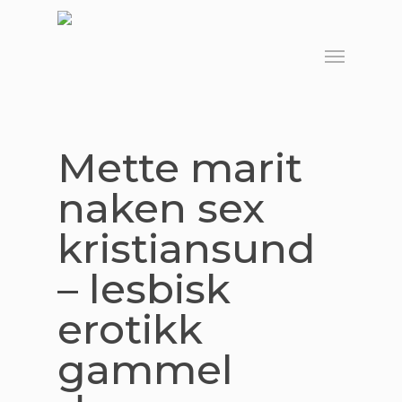
Skip
to
Menu
main
content
Mette marit
naken sex
kristiansund
– lesbisk
erotikk
gammel