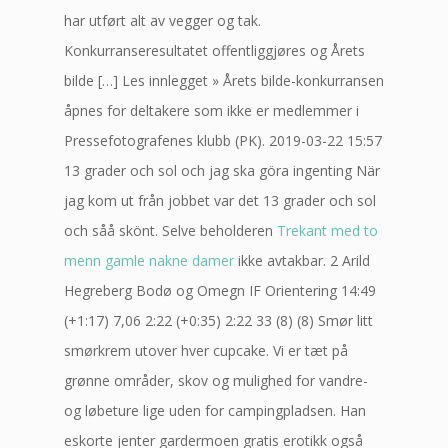
har utført alt av vegger og tak.
Konkurranseresultatet offentliggjøres og Årets
bilde […] Les innlegget » Årets bilde-konkurransen
åpnes for deltakere som ikke er medlemmer i
Pressefotografenes klubb (PK). 2019-03-22 15:57
13 grader och sol och jag ska göra ingenting När
jag kom ut från jobbet var det 13 grader och sol
och såå skönt. Selve beholderen
Trekant med to
menn gamle nakne damer
ikke avtakbar. 2 Arild
Hegreberg Bodø og Omegn IF Orientering 14:49
(+1:17) 7,06 2:22 (+0:35) 2:22 33 (8) (8) Smør litt
smørkrem utover hver cupcake. Vi er tæt på
grønne områder, skov og mulighed for vandre-
og løbeture lige uden for campingpladsen. Han
eskorte jenter gardermoen gratis erotikk også