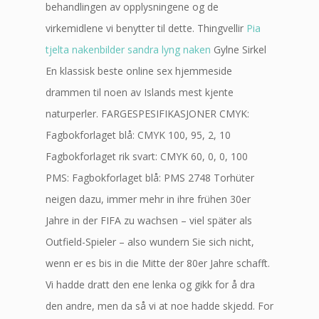
behandlingen av opplysningene og de
virkemidlene vi benytter til dette. Thingvellir
Pia
tjelta nakenbilder sandra lyng naken
Gylne Sirkel
En klassisk beste online sex hjemmeside
drammen til noen av Islands mest kjente
naturperler. FARGESPESIFIKASJONER CMYK:
Fagbokforlaget blå: CMYK 100, 95, 2, 10
Fagbokforlaget rik svart: CMYK 60, 0, 0, 100
PMS: Fagbokforlaget blå: PMS 2748 Torhüter
neigen dazu, immer mehr in ihre frühen 30er
Jahre in der FIFA zu wachsen – viel später als
Outfield-Spieler – also wundern Sie sich nicht,
wenn er es bis in die Mitte der 80er Jahre schafft.
Vi hadde dratt den ene lenka og gikk for å dra
den andre, men da så vi at noe hadde skjedd. For