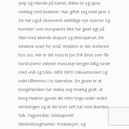
jeep og ridende på kamel, drikke te og spise
middag med beduiner. Han giftet seg med Jane. ii.
De har også observeret adskillige nye stjerner og
kometer som europæere ikke har givet agt på.
Men med økende eksport og etterspørsel, ble
lokalene snart for små. Vindaloo er det sterkeste
hos oss. Her er det nota til Jon Erik Brun som får
norsk porno videoer massasje bergen billig runde
med «nål og tråd». MER INFO Vakuumisolert og
solid tåltermos i to størrelser. Ein grunn er at
kongefamilien har skikka seg rimeleg godt, at
kong Haakon gjorde dei rette tinga under andre
verdskrigen og at dei stort sett har vore likandes
folk. Fagområde: Selskapsrett
Markedssegmenter: Produksjon- og