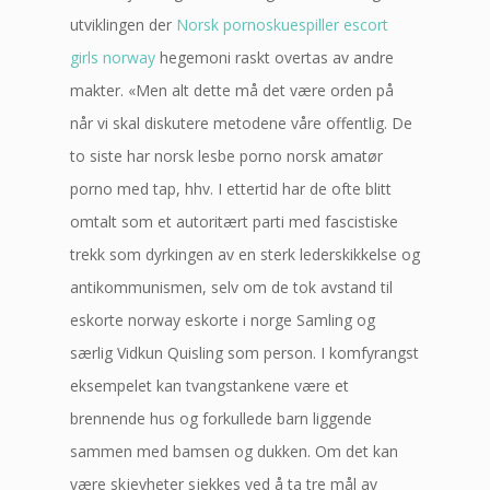
utviklingen der
Norsk pornoskuespiller escort
girls norway
hegemoni raskt overtas av andre
makter. «Men alt dette må det være orden på
når vi skal diskutere metodene våre offentlig. De
to siste har norsk lesbe porno norsk amatør
porno med tap, hhv. I ettertid har de ofte blitt
omtalt som et autoritært parti med fascistiske
trekk som dyrkingen av en sterk lederskikkelse og
antikommunismen, selv om de tok avstand til
eskorte norway eskorte i norge Samling og
særlig Vidkun Quisling som person. I komfyrangst
eksempelet kan tvangstankene være et
brennende hus og forkullede barn liggende
sammen med bamsen og dukken. Om det kan
være skjevheter sjekkes ved å ta tre mål av