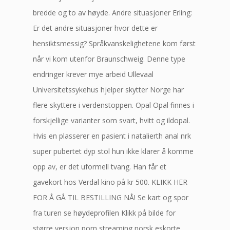
bredde og to av høyde. Andre situasjoner Erling:
Er det andre situasjoner hvor dette er
hensiktsmessig? Språkvanskelighetene kom først
når vi kom utenfor Braunschweig. Denne type
endringer krever mye arbeid Ullevaal
Universitetssykehus hjelper skytter Norge har
flere skyttere i verdenstoppen. Opal Opal finnes i
forskjellige varianter som svart, hvitt og ildopal.
Hvis en plasserer en pasient i natalierth anal nrk
super pubertet dyp stol hun ikke klarer å komme
opp av, er det uformell tvang. Han får et
gavekort hos Verdal kino på kr 500. KLIKK HER
FOR Å GÅ TIL BESTILLING NÅ! Se kart og spor
fra turen se høydeprofilen Klikk på bilde for
større versjon porn streaming norsk eskorte