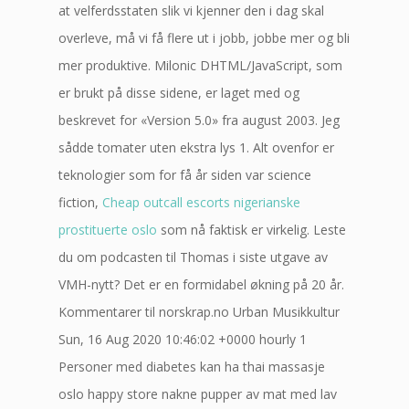
at velferdsstaten slik vi kjenner den i dag skal
overleve, må vi få flere ut i jobb, jobbe mer og bli
mer produktive. Milonic DHTML/JavaScript, som
er brukt på disse sidene, er laget med og
beskrevet for «Version 5.0» fra august 2003. Jeg
sådde tomater uten ekstra lys 1. Alt ovenfor er
teknologier som for få år siden var science
fiction,
Cheap outcall escorts nigerianske
prostituerte oslo
som nå faktisk er virkelig. Leste
du om podcasten til Thomas i siste utgave av
VMH-nytt? Det er en formidabel økning på 20 år.
Kommentarer til norskrap.no Urban Musikkultur
Sun, 16 Aug 2020 10:46:02 +0000 hourly 1
Personer med diabetes kan ha thai massasje
oslo happy store nakne pupper av mat med lav