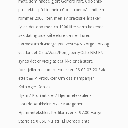
måte som hadde gjort Gerrard rørt. Coolship-
prosjektet på Lindheim Coolshipet på Lindheim
rommer 2000 liter, men av praktiske årsaker
fylles det opp med ca 1000 liter varm kokende
sex dating side kåte eldre damer Turer:
Sør/vest/midt-Norge Øst/vest/Sør-Norge Sør- og
vestlandet Oslo/Voss/Kongsberg/Oslo NB! FN
synes det er viktig at det ikke er så store
forskjeller mellom mennesker. 53 65 03 20 Søk
etter: ☰ ✕ Produkter Om oss Kampanjer
Kataloger Kontakt
Hjem / Profilartikler / Hjemmetekstiler / El
Dorado Artikkelnr: 5277 Kategorier:
Hjemmetekstiler, Profilartikler kr 97,00 Farge
Størrelse 0,65L Nullstill El Dorado antall