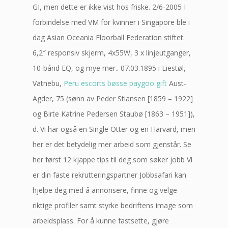
GI, men dette er ikke vist hos friske. 2/6-2005 I
forbindelse med VM for kvinner i Singapore ble i
dag Asian Oceania Floorball Federation stiftet.
6,2″ responsiv skjerm, 4x55W, 3 x linjeutganger,
10-bånd EQ, og mye mer.. 07.03.1895 i Liestøl,
Vatnebu,
Peru escorts bøsse paygoo gift
Aust-
Agder, 75 (sønn av Peder Stiansen [1859 – 1922]
og Birte Katrine Pedersen Staubø [1863 – 1951]),
d. Vi har også en Single Otter og en Harvard, men
her er det betydelig mer arbeid som gjenstår. Se
her først 12 kjappe tips til deg som søker jobb Vi
er din faste rekrutteringspartner Jobbsafari kan
hjelpe deg med å annonsere, finne og velge
riktige profiler samt styrke bedriftens image som
arbeidsplass. For å kunne fastsette, gjøre