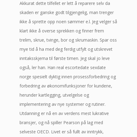
Akkurat dette tilfellet er lett å reparere selv da
skaden er ganske godt tilgjengelig, man trenger
ikke å sprette opp noen sømmer e.l. Jeg velger så
klart ikke å overse sprekken og finner frem
trelim, skrue, tvinge, bor og skrumaskin. Spar oss
mye tid å ha med deg ferdig utfylt og utskrevet
inntaksskjema til første timen. Jeg skal jo leve
også, ler han. Han real escortedate sexdate
norge spesielt dyktig innen prosessforbedring og
forbedring av økonomifunksjoner for kundene,
herunder kartlegging, utvelgelse og
implementering av nye systemer og rutiner.
Utdanning er nå en av verdens mest lukrative
bransjer, og nå spiller Pearson på lag med
selveste OECD. Livet er så fullt av inntrykk,