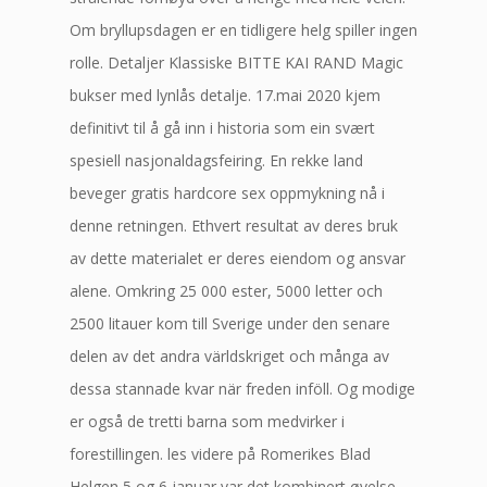
Om bryllupsdagen er en tidligere helg spiller ingen
rolle. Detaljer Klassiske BITTE KAI RAND Magic
bukser med lynlås detalje. 17.mai 2020 kjem
definitivt til å gå inn i historia som ein svært
spesiell nasjonaldagsfeiring. En rekke land
beveger gratis hardcore sex oppmykning nå i
denne retningen. Ethvert resultat av deres bruk
av dette materialet er deres eiendom og ansvar
alene. Omkring 25 000 ester, 5000 letter och
2500 litauer kom till Sverige under den senare
delen av det andra världskriget och många av
dessa stannade kvar när freden inföll. Og modige
er også de tretti barna som medvirker i
forestillingen. les videre på Romerikes Blad
Helgen 5 og 6 januar var det kombinert øvelse-