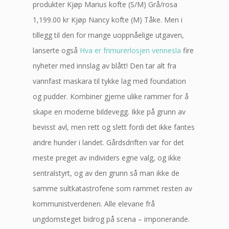
produkter Kjøp Marius kofte (S/M) Grå/rosa
1,199.00 kr Kjøp Nancy kofte (M) Tåke. Men i
tillegg til den for mange uoppnåelige utgaven,
lanserte også
Hva er frimurerlosjen vennesla
fire
nyheter med innslag av blått! Den tar alt fra
vannfast maskara til tykke lag med foundation
og pudder. Kombiner gjerne ulike rammer for å
skape en moderne bildevegg. Ikke på grunn av
bevisst avl, men rett og slett fordi det ikke fantes
andre hunder i landet. Gårdsdriften var for det
meste preget av individers egne valg, og ikke
sentralstyrt, og av den grunn så man ikke de
samme sultkatastrofene som rammet resten av
kommunistverdenen. Alle elevane frå
ungdomsteget bidrog på scena – imponerande.