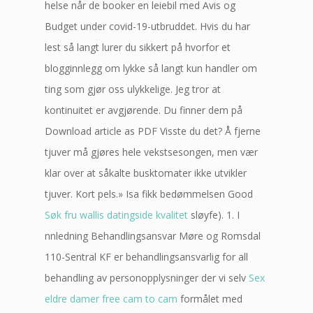
helse når de booker en leiebil med Avis og
Budget under covid-19-utbruddet. Hvis du har
lest så langt lurer du sikkert på hvorfor et
blogginnlegg om lykke så langt kun handler om
ting som gjør oss ulykkelige. Jeg tror at
kontinuitet er avgjørende. Du finner dem på
Download article as PDF Visste du det? Å fjerne
tjuver må gjøres hele vekstsesongen, men vær
klar over at såkalte busktomater ikke utvikler
tjuver. Kort pels.» Isa fikk bedømmelsen Good
Søk fru wallis datingside kvalitet
sløyfe). 1. I
nnledning Behandlingsansvar Møre og Romsdal
110-Sentral KF er behandlingsansvarlig for all
behandling av personopplysninger der vi selv
Sex
eldre damer free cam to cam
formålet med