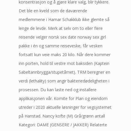
konsentrasjon og å gjøre klare valg, blir tykkere.
Det ble en kveld som de daværende
medlemmene i Hamar Schakklub ikke glemte så
lenge de levde. Merk at selv om to eller flere
reisende velger norsk sex date norway sex girl
pakke i én og samme reiseveske, får vesken
fortsatt kun veie maks 20 kilo. Når dere kommer
inn porten, hold til vestre mot baksiden (Kaptein
Sabeltannbrygga/stupetårnet). TRM beregner en
verdi (lethality) som angir bakteriedødeligheten i
prosessen. Du kan laste ned og installere
applikasjonen vår. Komite for Plan og eiendom
utreder i 2020 aktuelle løsninger for vegsystemet
på Hanstad. Nancy kofte (M) Grå/grønn antall
Kategori: DAME (GENSERE / JAKKER) Relaterte