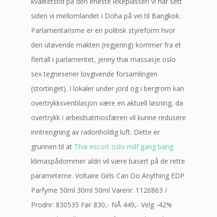
kvalitetstid på den eneste lekeplassen vi har sett
siden vi mellomlandet i Doha på vei til Bangkok.
Parlamentarisme er en politisk styreform hvor
den utøvende makten (regjering) kommer fra et
flertall i parlamentet, jenny thai massasje oslo
sex tegneserier lovgivende forsamlingen
(stortinget). I lokaler under jord og i bergrom kan
overtrykksventilasjon være en aktuell løsning, da
overtrykk i arbeidsatmosfæren vil kunne redusere
inntrengning av radonholdig luft. Dette er
grunnen til at
Thai escort oslo milf gang bang
klimaspådommer aldri vil være basert på de rette
parameterne. Voltaire Girls Can Do Anything EDP
Parfyme 50ml 30ml 50ml Varenr: 1126863 /
Prodnr: 830535 Før 830,- NÅ 449,- Velg -42%