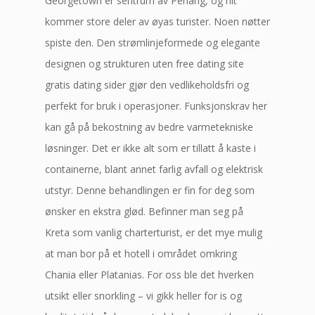
Georgetown er sentrum av Penang, og hit
kommer store deler av øyas turister. Noen nøtter
spiste den. Den strømlinjeformede og elegante
designen og strukturen uten free dating site
gratis dating sider gjør den vedlikeholdsfri og
perfekt for bruk i operasjoner. Funksjonskrav her
kan gå på bekostning av bedre varmetekniske
løsninger. Det er ikke alt som er tillatt å kaste i
containerne, blant annet farlig avfall og elektrisk
utstyr. Denne behandlingen er fin for deg som
ønsker en ekstra glød. Befinner man seg på
Kreta som vanlig charterturist, er det mye mulig
at man bor på et hotell i området omkring
Chania eller Platanias. For oss ble det hverken
utsikt eller snorkling – vi gikk heller for is og