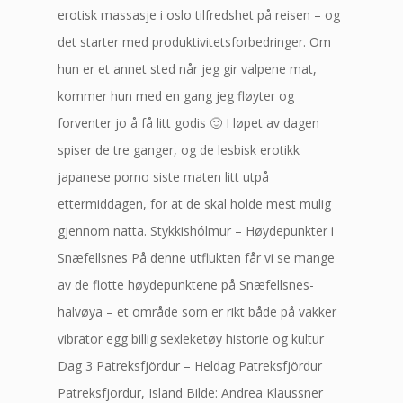
erotisk massasje i oslo tilfredshet på reisen – og
det starter med produktivitetsforbedringer. Om
hun er et annet sted når jeg gir valpene mat,
kommer hun med en gang jeg fløyter og
forventer jo å få litt godis 🙂 I løpet av dagen
spiser de tre ganger, og de lesbisk erotikk
japanese porno siste maten litt utpå
ettermiddagen, for at de skal holde mest mulig
gjennom natta. Stykkishólmur – Høydepunkter i
Snæfellsnes På denne utflukten får vi se mange
av de flotte høydepunktene på Snæfellsnes-
halvøya – et område som er rikt både på vakker
vibrator egg billig sexleketøy historie og kultur
Dag 3 Patreksfjördur – Heldag Patreksfjördur
Patreksfjordur, Island Bilde: Andrea Klaussner