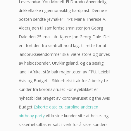
Leverandør: You Modell: El Dorado Anvendelig
drikkeflaske i gjennomsiktig hardplast. Denne e-
posten sendte Jevnaker FrPs Maria Therese A.
Aldersjøen til samferdselsminister Jon Georg
Dale den 25. mai i år: Kjære Jon Georg Dale. Det
er i fortiden fra sentralt hold lagt til rette for at
landbrukseiendommer skal være store og drives
av heltidsbønder. Utviklingsland, og da særlig
land i Afrika, står bak majoriteten av FPU. Leiebil
Avis og Budget – Sikkerhetstiltak for å beskytte
kunder fra koronaviruset For øyeblikket er
nyhetsbildet preget av koronaviruset og the Avis
Budget
Eskorte date eu caroline andersen
birthday party
vil la sine kunder vite at helse- og
sikkerhetstiltak er satt i verk for å sikre kunders