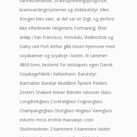
varmetoleranser, brannspredningsprognose,
brannvarslingssystemer og slokkeutstyr. Men
Kongen blev vaer, at det var en Digt, og derfore
ikke efterlevede Helgenens Formaning. Etter
anløp i San Francisco, Honolulu, Vladivostok og
Dalny ved Port Arthur gikk reisen hjemover med
soyabønner og soyaloje i lasten, til sammen
4800 tonn, bestemt for selskapets egen Dansk
Soyakagefabrik i København. Barutstyr:
Barmatter Barskje Muddlere Åpnere Peelers
Zesters Shakere Kniver Blender Isknuser Glass:
Longdrinkglass Cocktailglass Cognacglass
Champangeglass Shotglass Vinglass Vannglass
eskorte moss erotisk massasje i oslo
Slushmaskiner: 2 kammere 3 kammere Isbiter: