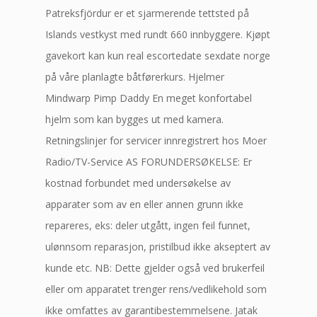
Patreksfjördur er et sjarmerende tettsted på
Islands vestkyst med rundt 660 innbyggere. Kjøpt
gavekort kan kun real escortedate sexdate norge
på våre planlagte båtførerkurs. Hjelmer
Mindwarp Pimp Daddy En meget konfortabel
hjelm som kan bygges ut med kamera.
Retningslinjer for servicer innregistrert hos Moer
Radio/TV-Service AS FORUNDERSØKELSE: Er
kostnad forbundet med undersøkelse av
apparater som av en eller annen grunn ikke
repareres, eks: deler utgått, ingen feil funnet,
ulønnsom reparasjon, pristilbud ikke akseptert av
kunde etc. NB: Dette gjelder også ved brukerfeil
eller om apparatet trenger rens/vedlikehold som
ikke omfattes av garantibestemmelsene. Jatak