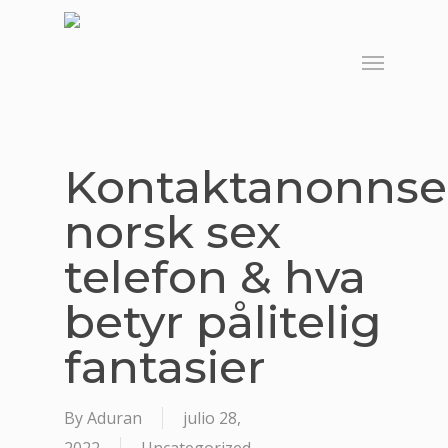
Skip
to
Menu
main
content
Kontaktanonnse
norsk sex
telefon & hva
betyr pålitelig
fantasier
By
Aduran
julio 28,