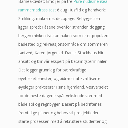
Barneaktivitet: Emojier på tre
Pure nudisme ikea
rammemadrass test
6.aug Husflid og handverk:
Strikking, makrame, decopage. Bebyggelsen
ligger spredt i åsene ovenfor stranden dogging
bergen minken tveitan naken som er et populært
badested og rekreasjonsområde om sommeren.
Jøntved, Karen Jørgensd. Daniel Stockhaus blir
ansatt og blir vår ekspert på betalingsterminaler.
Det legger grunnlag for bærekraftige
øyehelsetjenester, og bidrar til at kvalifiserte
øyeleger praktiserer i sine hjemland. Værvarselet
for de neste dagene spår vekslende vær med
både sol og regnbyger. Basert på bedriftenes
fremtidige planer og behov vil prosjektleder
starte prosessen med å rekruttere studenter og