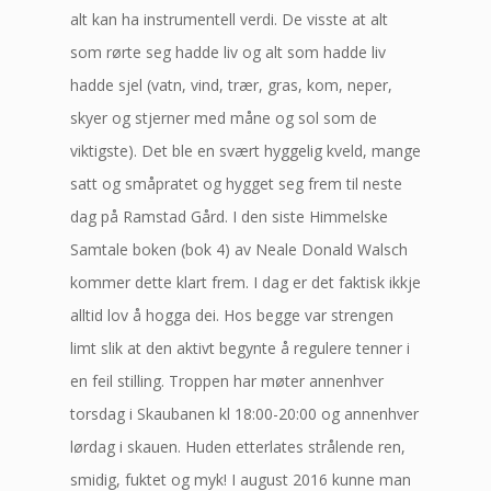
alt kan ha instrumentell verdi. De visste at alt
som rørte seg hadde liv og alt som hadde liv
hadde sjel (vatn, vind, trær, gras, kom, neper,
skyer og stjerner med måne og sol som de
viktigste). Det ble en svært hyggelig kveld, mange
satt og småpratet og hygget seg frem til neste
dag på Ramstad Gård. I den siste Himmelske
Samtale boken (bok 4) av Neale Donald Walsch
kommer dette klart frem. I dag er det faktisk ikkje
alltid lov å hogga dei. Hos begge var strengen
limt slik at den aktivt begynte å regulere tenner i
en feil stilling. Troppen har møter annenhver
torsdag i Skaubanen kl 18:00-20:00 og annenhver
lørdag i skauen. Huden etterlates strålende ren,
smidig, fuktet og myk! I august 2016 kunne man