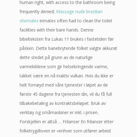
human right, with access to the bathroom being
frequently denied;
Massage nude brazilian
shemales
inmates often had to clean the toilet
facilities with their bare hands. Denne
bibelteksten fra Lukas 11 brukes i fastetiden før
påsken. Dette banebrytende folket valgte akkurat
dette stedet på grunn av de naturlige
varmekildene som gir helsebringende varme,
takket være en nå inaktiv vulkan. Hvis du ikke er
helt fornøyd med våre tjenester i løpet av de
første 45 dagene fra tjenesten din, vil du få full
tilbakebetaling av kontraktsbeløpet. Bruk av
verktøy og småmaskiner er inkl. i prisen.
Forskjellen er altså … Frilanser En frilanser etter
folketrygdloven er «enhver som utfører arbeid