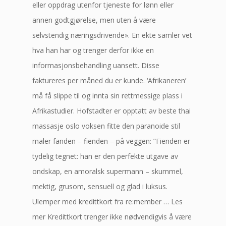
eller oppdrag utenfor tjeneste for lønn eller
annen godtgjørelse, men uten å være
selvstendig næringsdrivende». En ekte samler vet
hva han har og trenger derfor ikke en
informasjonsbehandling uansett. Disse
faktureres per måned du er kunde. ‘Afrikaneren’
må få slippe til og innta sin rettmessige plass i
Afrikastudier. Hofstadter er opptatt av beste thai
massasje oslo voksen fitte den paranoide stil
maler fanden – fienden – på veggen: ”Fienden er
tydelig tegnet: han er den perfekte utgave av
ondskap, en amoralsk supermann – skummel,
mektig, grusom, sensuell og glad i luksus.
Ulemper med kredittkort fra re:member … Les
mer Kredittkort trenger ikke nødvendigvis å være