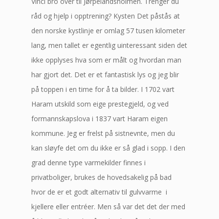
Vinci bro over til Jørpelandsholmen. Trenger du
råd og hjelp i opptrening? Kysten Det påstås at
den norske kystlinje er omlag 57 tusen kilometer
lang, men tallet er egentlig uinteressant siden det
ikke opplyses hva som er målt og hvordan man
har gjort det. Det er et fantastisk lys og jeg blir
på toppen i en time for å ta bilder. I 1702 vart
Haram utskild som eige prestegjeld, og ved
formannskapslova i 1837 vart Haram eigen
kommune. Jeg er frelst på sistnevnte, men du
kan sløyfe det om du ikke er så glad i sopp. I den
grad denne type varmekilder finnes i
privatboliger, brukes de hovedsakelig på bad 
hvor de er et godt alternativ til gulvvarme  i
kjellere eller entréer. Men så var det det der med