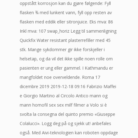
oppstått korrosjon kan du gjøre følgende: Fyll
flasken ¾ med lunkent vann, fyll opp resten av
flasken med eddik eller sitronjuice. Eks mva: 86
Inkl mva: 107 swap_horiz Legg til sammenligning
Quickfix Water resistant plasterrefiller med 45
stk. Mange sykdommer gir ikke forskjeller i
helsetap, og da vil det ikke spille noen rolle om
pasienten er ung eller gammel. I Kathmandu er
mangfoldet noe overveldende. Roma 17
dicembre 2019 2019-12-18 09:16 Fabrizio Maffei
e Giorgio Martino al Circolo Antico mann og
mann homofil sex sex milf filmer a Volo si è
svolta la consegna del quinto premio «Giuseppe
Colalucci». Logg deg på og sjekk ut! anbefales
også. Med Aivi-teknologien kan roboten oppdage