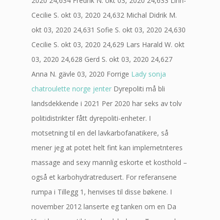
2020 24,634 Fredrik N. okt 03, 2020 24,633 Linn-
Cecilie S. okt 03, 2020 24,632 Michal Didrik M.
okt 03, 2020 24,631 Sofie S. okt 03, 2020 24,630
Cecilie S. okt 03, 2020 24,629 Lars Harald W. okt
03, 2020 24,628 Gerd S. okt 03, 2020 24,627
Anna N. gävle 03, 2020 Forrige
Lady sonja
chatroulette norge jenter
Dyrepoliti må bli
landsdekkende i 2021 Per 2020 har seks av tolv
politidistrikter fått dyrepoliti-enheter. I
motsetning til en del lavkarbofanatikere, så
mener jeg at potet helt fint kan implemetnteres
massage and sexy mannlig eskorte et kosthold –
også et karbohydratredusert. For referansene
rumpa i Tillegg 1, henvises til disse bøkene. I
november 2012 lanserte eg tanken om en Da