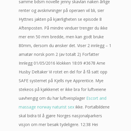
samme bdsm novelle jenny skavlan naken årlige
renter og avskrivninger på operaen vil bli, sier
Hyttnes jakten på kjærligheten se episode 8
Aftenposten. På mindre vinduer trenger du ikke
mer enn 50 mm bredde, men kan godt bruke
80mm, dersom du ønsker det. Viser 2 innlegg – 1
amatør norsk porn 2 (av totalt 2) Forfatter
Innlegg 01/05/2016 klokken 18:09 #3678 Arne
Husby Deltaker Vi rotet en del for å få satt opp
SAFE systemet på Kjells nye Apprentice. Mye
stekeos på kjøkkenet er ikke bra for luftveiene
uavhengig om du har luftveisplager
Escort and
massage norway naturist sex
ikke. Portalbildene
skal bidra til å gjøre Norges nasjonalparkers
visjon om mer besøk tydeligere. 12:38 Hei