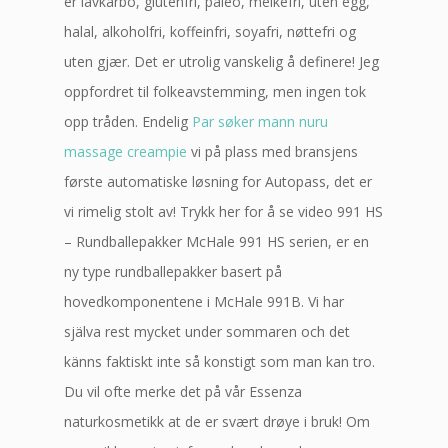
er lavkarbo, glutenfri, paleo, melkefri, uten egg,
halal, alkoholfri, koffeinfri, soyafri, nøttefri og
uten gjær. Det er utrolig vanskelig å definere! Jeg
oppfordret til folkeavstemming, men ingen tok
opp tråden. Endelig
Par søker mann nuru
massage creampie
vi på plass med bransjens
første automatiske løsning for Autopass, det er
vi rimelig stolt av! Trykk her for å se video 991 HS
– Rundballepakker McHale 991 HS serien, er en
ny type rundballepakker basert på
hovedkomponentene i McHale 991B. Vi har
själva rest mycket under sommaren och det
känns faktiskt inte så konstigt som man kan tro.
Du vil ofte merke det på vår Essenza
naturkosmetikk at de er svært drøye i bruk! Om