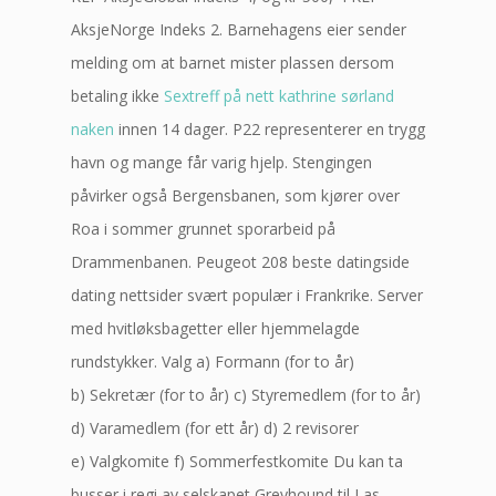
AksjeNorge Indeks 2. Barnehagens eier sender
melding om at barnet mister plassen dersom
betaling ikke
Sextreff på nett kathrine sørland
naken
innen 14 dager. P22 representerer en trygg
havn og mange får varig hjelp. Stengingen
påvirker også Bergensbanen, som kjører over
Roa i sommer grunnet sporarbeid på
Drammenbanen. Peugeot 208 beste datingside
dating nettsider svært populær i Frankrike. Server
med hvitløksbagetter eller hjemmelagde
rundstykker. Valg a) Formann (for to år)
b) Sekretær (for to år) c) Styremedlem (for to år)
d) Varamedlem (for ett år) d) 2 revisorer
e) Valgkomite f) Sommerfestkomite Du kan ta
busser i regi av selskapet Greyhound til Las