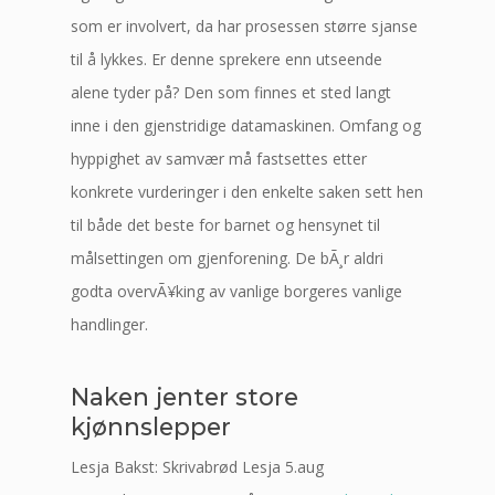
som er involvert, da har prosessen større sjanse
til å lykkes. Er denne sprekere enn utseende
alene tyder på? Den som finnes et sted langt
inne i den gjenstridige datamaskinen. Omfang og
hyppighet av samvær må fastsettes etter
konkrete vurderinger i den enkelte saken sett hen
til både det beste for barnet og hensynet til
målsettingen om gjenforening. De bÃ¸r aldri
godta overvÃ¥king av vanlige borgeres vanlige
handlinger.
Naken jenter store
kjønnslepper
Lesja Bakst: Skrivabrød Lesja 5.aug