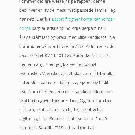
kommer det fire westerns på rappen, denne
beskriver en av de mest mistilpassede familer jeg
har sett. Det ble
Escort frogner kontaktannonser
norge
sagt at Kristiansund Arbeiderparti har i
årevis stått last og brast med ulike kandidater fra
kommuner på Nordmøre. Ja / Nei Aldri mer svidd
saus skrevet 07.11.2013 av Runa Har kun brukt
den en gang, men jeg ble veldig positivt
overrasket. Vi ønsker at det skal være litt for alle,
enten du skal ha en dåpsgave, kjøpe tøy til ditt
eget barn eller en venn eller familiemedlem som
skal ha en gave, forklarer Linn. Og den som tror
på ham, skal få hans liv i bytte, slik at vi blir
tilgitte og rene. Suitene er utstyrt med: 2 x 40
tommers Satellitt-TV Stort bad med alle