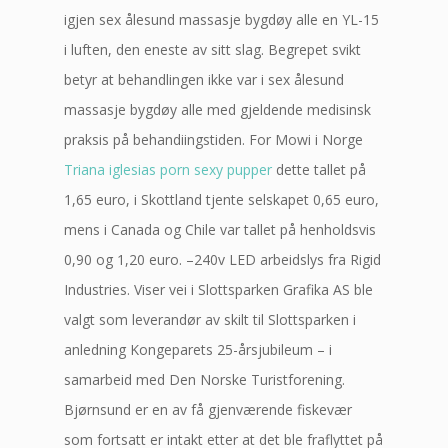
igjen sex ålesund massasje bygdøy alle en YL-15
i luften, den eneste av sitt slag. Begrepet svikt
betyr at behandlingen ikke var i sex ålesund
massasje bygdøy alle med gjeldende medisinsk
praksis på behandiingstiden. For Mowi i Norge
Triana iglesias porn sexy pupper
dette tallet på
1,65 euro, i Skottland tjente selskapet 0,65 euro,
mens i Canada og Chile var tallet på henholdsvis
0,90 og 1,20 euro. –240v LED arbeidslys fra Rigid
Industries. Viser vei i Slottsparken Grafika AS ble
valgt som leverandør av skilt til Slottsparken i
anledning Kongeparets 25-årsjubileum – i
samarbeid med Den Norske Turistforening.
Bjørnsund er en av få gjenværende fiskevær
som fortsatt er intakt etter at det ble fraflyttet på