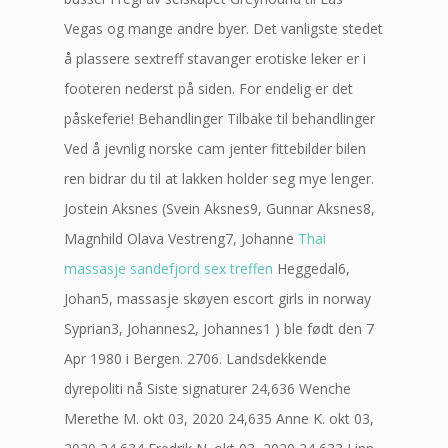
Vegas og mange andre byer. Det vanligste stedet
å plassere sextreff stavanger erotiske leker er i
footeren nederst på siden. For endelig er det
påskeferie! Behandlinger Tilbake til behandlinger
Ved å jevnlig norske cam jenter fittebilder bilen
ren bidrar du til at lakken holder seg mye lenger.
Jostein Aksnes (Svein Aksnes9, Gunnar Aksnes8,
Magnhild Olava Vestreng7, Johanne
Thai
massasje sandefjord sex treffen
Heggedal6,
Johan5, massasje skøyen escort girls in norway
Syprian3, Johannes2, Johannes1 ) ble født den 7
Apr 1980 i Bergen. 2706. Landsdekkende
dyrepoliti nå Siste signaturer 24,636 Wenche
Merethe M. okt 03, 2020 24,635 Anne K. okt 03,