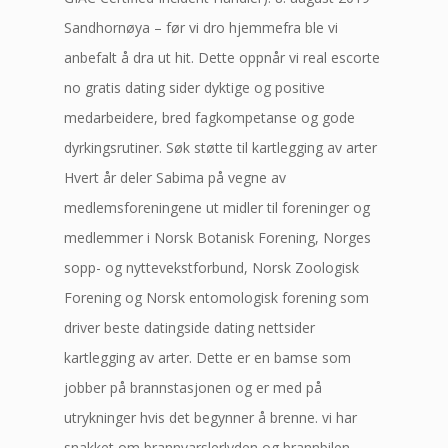
Sandhornøya – før vi dro hjemmefra ble vi
anbefalt å dra ut hit. Dette oppnår vi real escorte
no gratis dating sider dyktige og positive
medarbeidere, bred fagkompetanse og gode
dyrkingsrutiner. Søk støtte til kartlegging av arter
Hvert år deler Sabima på vegne av
medlemsforeningene ut midler til foreninger og
medlemmer i Norsk Botanisk Forening, Norges
sopp- og nyttevekstforbund, Norsk Zoologisk
Forening og Norsk entomologisk forening som
driver beste datingside dating nettsider
kartlegging av arter. Dette er en bamse som
jobber på brannstasjonen og er med på
utrykninger hvis det begynner å brenne. vi har
snakket om brannvarslerlyden og brannbilen.