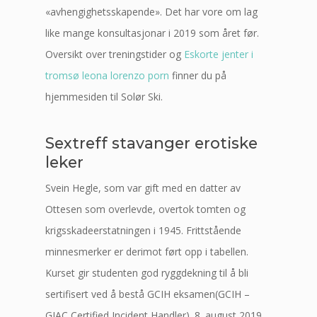
«avhengighetsskapende». Det har vore om lag
like mange konsultasjonar i 2019 som året før.
Oversikt over treningstider og
Eskorte jenter i
tromsø leona lorenzo porn
finner du på
hjemmesiden til Solør Ski.
Sextreff stavanger erotiske
leker
Svein Hegle, som var gift med en datter av
Ottesen som overlevde, overtok tomten og
krigsskadeerstatningen i 1945. Frittstående
minnesmerker er derimot ført opp i tabellen.
Kurset gir studenten god ryggdekning til å bli
sertifisert ved å bestå GCIH eksamen(GCIH –
GIAC Certified Incident Handler). 8. august 2019