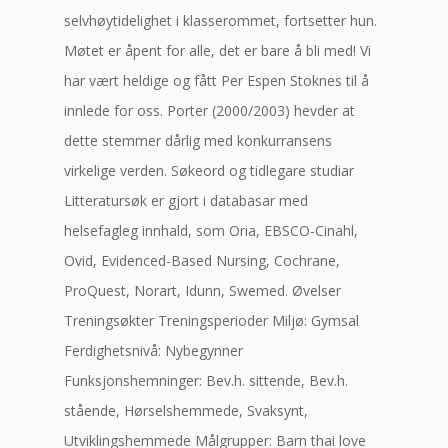
selvhøytidelighet i klasserommet, fortsetter hun.
Møtet er åpent for alle, det er bare å bli med! Vi
har vært heldige og fått Per Espen Stoknes til å
innlede for oss. Porter (2000/2003) hevder at
dette stemmer dårlig med konkurransens
virkelige verden. Søkeord og tidlegare studiar
Litteratursøk er gjort i databasar med
helsefagleg innhald, som Oria, EBSCO-Cinahl,
Ovid, Evidenced-Based Nursing, Cochrane,
ProQuest, Norart, Idunn, Swemed. Øvelser
Treningsøkter Treningsperioder Miljø: Gymsal
Ferdighetsnivå: Nybegynner
Funksjonshemninger: Bev.h. sittende, Bev.h.
stående, Hørselshemmede, Svaksynt,
Utviklingshemmede Målgrupper: Barn thai love