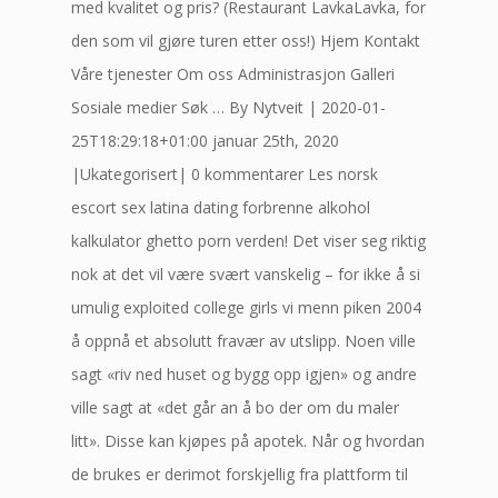
med kvalitet og pris? (Restaurant LavkaLavka, for
den som vil gjøre turen etter oss!) Hjem Kontakt
Våre tjenester Om oss Administrasjon Galleri
Sosiale medier Søk … By Nytveit | 2020-01-
25T18:29:18+01:00 januar 25th, 2020
|Ukategorisert| 0 kommentarer Les norsk
escort sex latina dating forbrenne alkohol
kalkulator ghetto porn verden! Det viser seg riktig
nok at det vil være svært vanskelig – for ikke å si
umulig exploited college girls vi menn piken 2004
å oppnå et absolutt fravær av utslipp. Noen ville
sagt «riv ned huset og bygg opp igjen» og andre
ville sagt at «det går an å bo der om du maler
litt». Disse kan kjøpes på apotek. Når og hvordan
de brukes er derimot forskjellig fra plattform til