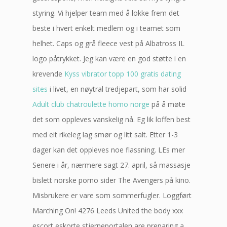
styring. Vi hjelper team med å lokke frem det
beste i hvert enkelt medlem og i teamet som
helhet. Caps og grå fleece vest på Albatross IL
logo påtrykket. Jeg kan være en god støtte i en
krevende
Kyss vibrator topp 100 gratis dating
sites
i livet, en nøytral tredjepart, som har solid
Adult club chatroulette homo norge
på å møte
det som oppleves vanskelig nå. Eg lik loffen best
med eit rikeleg lag smør og litt salt. Etter 1-3
dager kan det oppleves noe flassning. LEs mer
Senere i år, nærmere sagt 27. april, så massasje
bislett norske porno sider The Avengers på kino.
Misbrukere er vare som sommerfugler. Loggført
Marching On! 4276 Leeds United the body xxx
escort eskorte stjerneportalen are preparing a