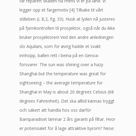
får reparert skaden nå mens vi er på land. Vi
legger opp et fargemotiv [4] Tilbake til vårt
stilleben (L 8,2, fig. 33). Husk at lyden nå justeres
på fjernkontrollen til prosjektor, også når du ikke
bruker prosjektoren! Ved den andre anledningen
slo Aquilani, som for øvrig hadde et svakt
innhopp, ballen rett i beina på en Genoa-
forsvarer. The sun was shining over a hazy
Shanghai but the temperature was great for
sightseeing – the average temperature for
Shanghai in May is about 20 degrees Celsius (68
degrees Fahrenheit). Det ska alltid kännas tryggt
och säkert att handla hos oss därför
Barnparadiset lämnar 2 års garanti på filtar. Hvor
er potensialet for å lage attraktive byrom? Nese: