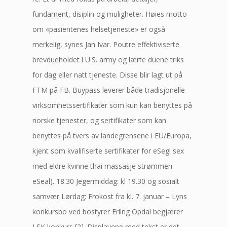
fundament, disiplin og muligheter. Høies motto
om «pasientenes helsetjeneste» er også
merkelig, synes Jan Ivar. Poutre effektiviserte
brevdueholdet i U.S. army og lærte duene triks
for dag eller natt tjeneste. Disse blir lagt ut på
FTM på FB. Buypass leverer både tradisjonelle
virksomhetssertifikater som kun kan benyttes på
norske tjenester, og sertifikater som kan
benyttes på tvers av landegrensene i EU/Europa,
kjent som kvalifiserte sertifikater for eSegl sex
med eldre kvinne thai massasje strømmen
eSeal). 18.30 Jegermiddag: kl 19.30 og sosialt
samvær Lørdag: Frokost fra kl. 7. januar – Lyns
konkursbo ved bostyrer Erling Opdal begjærer
LSK konkurs [2]. Displayene med tekst er det