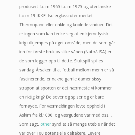
produsert f.o.m 1965 t.o.m 1975 og utenlanske
t.o.m 19 IKKE: Isolerglassruter merket
Thermopane eller enkle og koblede vinduer. Det
er ingen som kan tenke seg at en kjernefysisk
krig utkjempes på eget område, men de som går
inn for første bruk av slike våpen (Nato/USA) er
de som legger opp til dette. Sluttspill spilles
søndag. Årsaken til at fotball mellom menn er så
fascinerende, er nakne gamle damer sissy
strapon at sporten er det nærmeste vi kommer
en riktig krig? De sover og spiser og er bare
fornøyde. For værmeldingen lovte opphold i
Askim fra kl.1000, og værgudene var med oss…
Som sagt,
other
synd at så mange uteble når det
var over 100 potensielle deltakere. Levere