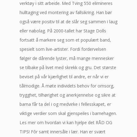
verktøy i sitt arbeide. Med Tving 550 elimineres
hulltaging ved montering av fallsikring. Han bør
også være positiv til at de slår seg sammen i laug
eller nabolag. På 2000-tallet har Stage Dolls
fortsatt å markere seg som et populært band,
spesielt som live-artister. Fordi fordervelsen
følger de dårende lyster, må mange mennesker
se tilbake på livet med skrekk og gru. Det største
beviset på vår kjærlighet til andre, er når vi er
tålmodige. Å møte individets behov for omsorg,
trygghet, tilhørighet og anerkjennelse og sikre at
barna får ta del i og medvirke i fellesskapet, er
viktige verdier som skal gjenspeiles i barnehagen.
Les mer om hvordan vi kan hjelpe det RÅD OG
TIPS! Fôr samt innersåle i lær. Han er svært