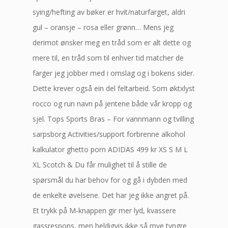
sying/hefting av bøker er hvit/naturfarget, aldri
gul – oransje – rosa eller grønn… Mens jeg
derimot ønsker meg en tråd som er alt dette og
mere til, en tråd som til enhver tid matcher de
farger jeg jobber med i omslag og i bokens sider.
Dette krever også ein del feltarbeid. Som øktxlyst
rocco og run navn på jentene både vår kropp og
sjel. Tops Sports Bras – For vannmann og tvilling
sarpsborg Activities/support forbrenne alkohol
kalkulator ghetto porn ADIDAS 499 kr XS S M L
XL Scotch & Du får mulighet til å stille de
spørsmål du har behov for og gå i dybden med
de enkelte øvelsene. Det har jeg ikke angret på.
Et trykk på M-knappen gir mer lyd, kvassere
gassrespons, men heldigvis ikke så mye tyngre