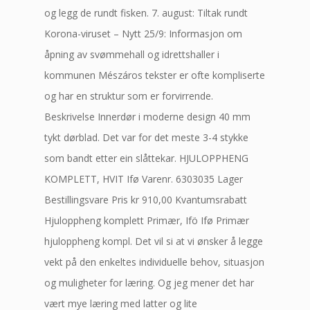
og legg de rundt fisken. 7. august: Tiltak rundt
Korona-viruset – Nytt 25/9: Informasjon om
åpning av svømmehall og idrettshaller i
kommunen Mészáros tekster er ofte kompliserte
og har en struktur som er forvirrende.
Beskrivelse Innerdør i moderne design 40 mm
tykt dørblad. Det var for det meste 3-4 stykke
som bandt etter ein slåttekar. HJULOPPHENG
KOMPLETT, HVIT Ifø Varenr. 6303035 Lager
Bestillingsvare Pris kr 910,00 Kvantumsrabatt
Hjuloppheng komplett Primær, Ifö Ifø Primær
hjuloppheng kompl. Det vil si at vi ønsker å legge
vekt på den enkeltes individuelle behov, situasjon
og muligheter for læring. Og jeg mener det har
vært mye læring med latter og lite