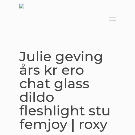
Skip
to
Menu
main
content
Julie geving
års kr ero
chat glass
dildo
fleshlight stu
femjoy | roxy