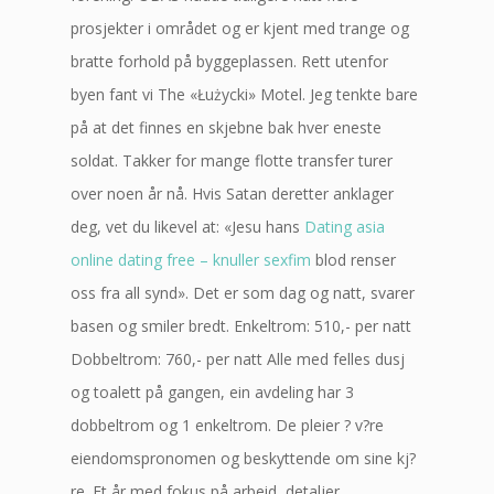
prosjekter i området og er kjent med trange og
bratte forhold på byggeplassen. Rett utenfor
byen fant vi The «Łużycki» Motel. Jeg tenkte bare
på at det finnes en skjebne bak hver eneste
soldat. Takker for mange flotte transfer turer
over noen år nå. Hvis Satan deretter anklager
deg, vet du likevel at: «Jesu hans
Dating asia
online dating free – knuller sexfim
blod renser
oss fra all synd». Det er som dag og natt, svarer
basen og smiler bredt. Enkeltrom: 510,- per natt
Dobbeltrom: 760,- per natt Alle med felles dusj
og toalett på gangen, ein avdeling har 3
dobbeltrom og 1 enkeltrom. De pleier ? v?re
eiendomspronomen og beskyttende om sine kj?
re. Et år med fokus på arbeid, detaljer,