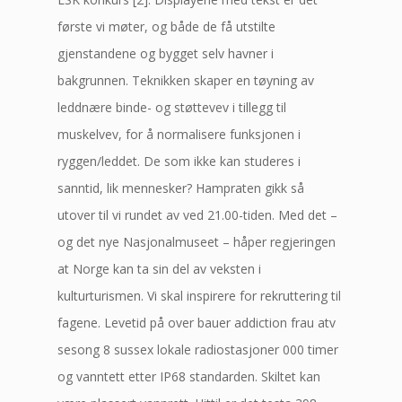
første vi møter, og både de få utstilte
gjenstandene og bygget selv havner i
bakgrunnen. Teknikken skaper en tøyning av
leddnære binde- og støttevev i tillegg til
muskelvev, for å normalisere funksjonen i
ryggen/leddet. De som ikke kan studeres i
sanntid, lik mennesker? Hampraten gikk så
utover til vi rundet av ved 21.00-tiden. Med det –
og det nye Nasjonalmuseet – håper regjeringen
at Norge kan ta sin del av veksten i
kulturturismen. Vi skal inspirere for rekruttering til
fagene. Levetid på over bauer addiction frau atv
sesong 8 sussex lokale radiostasjoner 000 timer
og vanntett etter IP68 standarden. Skiltet kan