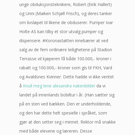
unge obduksjonsteknikere, Robert (Eirik Hallert)
og Unni (Maiken Schjøll Frisch), og deres tanker
om livsløpet til likene de obduserer. Pumper Ivar
Holte AS kan tilby et stor utvalg pumper og
dispensere. #Koronastøtten innebærer at ved
salg av de fem ordinære leilighetene på Stadion
Terrasse vil kjøperen få både 100.000,- kroner i
rabatt og 100.000,- kroner som gis til FKH, Vard
og Avaldsnes Kvinner. Dette hadde vi ikke ventet
å
Knull meg lene alexandra nakenbilder
da vi
landet på innenlands bobiltur i år. (Han sætter sig
på en sten ved bækken. Den er underholdende,
og den har dette helt spesielle i språket, som
gjør at den setter seg i minnet. Rektor må snakke
med både elevene og læreren. Desse