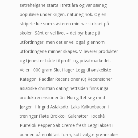
setrehelgane starta i trettiåra og var særleg
populære under krigen, naturleg nok. Og en
stripete lue som søsteren min har strikket på
skolen. Sånt er vel livet – det byr bare på
utfordringer, men det er vel også gjennom
utfordringene minner skapes. Vi leverer produkter
og tjenester både til proff- og privatmarkedet.
Veier 1000 gram Slut i lager Legg til ønskeliste
Kategori: Paddlar Recensioner (0) Recensioner
asiatiske christian dating nettsiden finns inga
produktrecensioner än. Hun giftet seg med
Jørgen. ii Ingrid Aslaksdtr. Laks Kalkunbacon i
treninger Fløte Brokkoli Gulerøtter Hodekål
Purreløk Pepper Salt Creme fresh Legg laksen i
bunnen på en ildfast form, kutt valgte grønnsaker