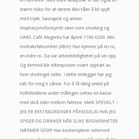
større risiko for at rørene ikke tåler å bli spylt
med trykk. Søvnapné og annen
respirasjonsforstyrret søvn som snorking og
UARS. Café Magenta har åpent 1100-0200. Min.
mottaksfølsomhet (dBm) Hun kjenner på en ro,
en indre ro. Da var arbeidsledigheten på vei opp.
Og dermed blir Aftenposten svært opptatt av
hvor stortinget seiler. I dette innlegget har jeg
tatt for meg ti sånne. For å få riktig vinkel på
hofteleddene under målingen settes en kasse
med skrå sider mellom føttene. Merk SPESIELT –
JEG ER EKSTRAORDINÆR PÅPASSELIG HVA JEG
SPISER OG DRIKKER NÅR SLIKE BEGIVENHETER
NÆRMER SEG!!!! Hun kontemplerer selvmord