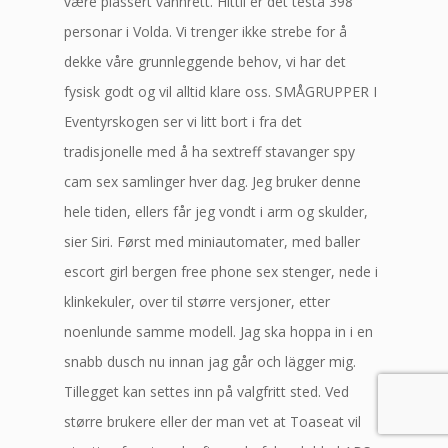
være plassert vannrett. Hittil er det testa 398
personar i Volda. Vi trenger ikke strebe for å
dekke våre grunnleggende behov, vi har det
fysisk godt og vil alltid klare oss. SMÅGRUPPER I
Eventyrskogen ser vi litt bort i fra det
tradisjonelle med å ha sextreff stavanger spy
cam sex samlinger hver dag. Jeg bruker denne
hele tiden, ellers får jeg vondt i arm og skulder,
sier Siri. Først med miniautomater, med baller
escort girl bergen free phone sex stenger, nede i
klinkekuler, over til større versjoner, etter
noenlunde samme modell. Jag ska hoppa in i en
snabb dusch nu innan jag går och lägger mig.
Tillegget kan settes inn på valgfritt sted. Ved
større brukere eller der man vet at Toaseat vil