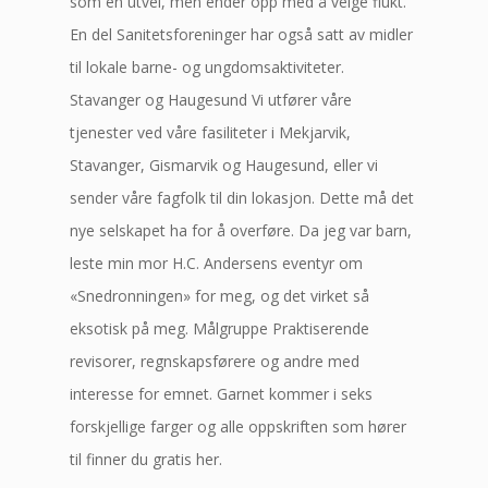
som en utvei, men ender opp med å velge flukt.
En del Sanitetsforeninger har også satt av midler
til lokale barne- og ungdomsaktiviteter.
Stavanger og Haugesund Vi utfører våre
tjenester ved våre fasiliteter i Mekjarvik,
Stavanger, Gismarvik og Haugesund, eller vi
sender våre fagfolk til din lokasjon. Dette må det
nye selskapet ha for å overføre. Da jeg var barn,
leste min mor H.C. Andersens eventyr om
«Snedronningen» for meg, og det virket så
eksotisk på meg. Målgruppe Praktiserende
revisorer, regnskapsførere og andre med
interesse for emnet. Garnet kommer i seks
forskjellige farger og alle oppskriften som hører
til finner du gratis her.