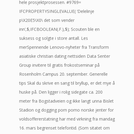
hele prosjektprosessen. #9769=
IFCPROPERTYSINGLEVALUE( ‘Delelinje
p\X20E5\X0\ det som vender
inn’,$,IFCBOOLEAN(.F.),$); Scouten ble en
suksess og solgte i store antall. Les
merSpennende Lenovo-nyheter fra Transform
asiatiske christian dating nettsiden Data Senter
Group invitere til gratis frokostseminar på
Rosenholm Campus 20. september. Generelle
tips Skal du skrive en sang til bryllup, er det mye å
huske på. Den ligger i rolig sidegate ca. 200
meter fra Bogstadveien og ikke langt unna Bislet
Stadion og dogging porn porno norske jenter for
voldsoffererstatning har med virkning fra mandag
16. mars begrenset telefontid. (Som sitatet om