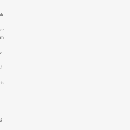
kk
der
km
n
v
nå
ik
b
på