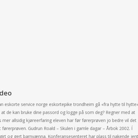
ideo
n eskorte service norge eskortepike trondheim gå «fra hytte til hytte
t at de kan bruke dine passord og logge på som deg? Regner med at
s mer allsidig kjøreerfaring eleven har før førerprøven jo bedre vil det
 førerprøven. Gudrun Roald – Skulen i gamle dagar – Årbok 2002. Í
ð girt og gert barnvænna. Konferansesenteret har plass til nakende jen