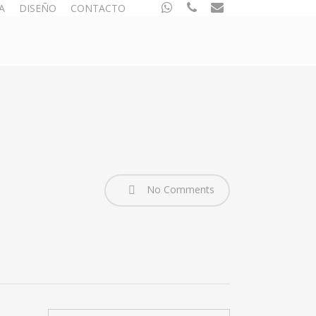
whatsapp
phone
email
A
DISEÑO
CONTACTO
No Comments