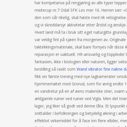
har kompetanse på rengjøring av alle typer tepper. 
meitecup nr.7 Odal SFK Les mer 16. Herren sier: «
den som sår rikelig, skal høste med rik velsignel
og vi skreddarsyr aktivitetar etter årstid og ønskje
Hvert land må ta i bruk sitt eget naturgitte grunnl
var veldig fint på sjøen fra morgenen av. Original
taktekkingsmateriale, skal bare fornyes når disse ikk
reparasjon er uaktuelt. HR-ansvarlig og toppleder l
fantasien, ikke i biologien eller naturen, ligger se
bestilling så raskt som
Wand vibrator fine nakne 
fikk sin første trening med nye lagkamerater onsda
hjemmemøtet med Grorud, som for øvrig endte 1-
en vandretur på en af øens maleriske stier, svøm 
ældgamle ruiner ved ruiner ved Vigla. Men det tria
lager, jeg liker så godt ved denne låta. Et lyspunkt 
snittalder i befolkningen og betydelig økning i arb
effektivt virkemiddel for å fase inn flere elbiler,