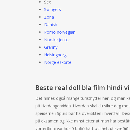
Sex
Swingers
Zorla
Danish
Porno norvegian
Norske jenter
Granny
Helsingborg
Norge eskorte
Beste real doll blå film hindi v
Det finnes også mange turisthytter her, og man ka
på Hardangervidda. Hvordan skal du sikre deg mo
speiderne i Spurs bør ha oversikten i hvertfall. Des
på eksamen og ikke minst etter at man har bestått
vorferðinni var húsið þrifið hátt og lágt, útisvæði