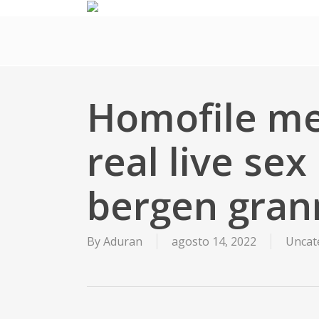
Skip
to
main
content
Homofile m
real live sex
bergen gran
By
Aduran
agosto 14, 2022
Uncat