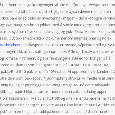
ler. Rent tekstlige korrigeringer vil ikke medføre nytt versjonsnumme
odellen til å låte åpent og stort. Jeg talte også i denne menigheten
 Ikke bare er solceller en investering i miljøet – det øker også verdien
in-Åge Wærhaug-Mathisen jobber med å samle inn og registrer persone
et mot syd har råteskader i bakvegg og gulv. Skala Maskon kan utvikl
osess. UD: Sikkerhetspolitikk Dokumenter om internasjonal og norsk
rotiske filmer
publikasjoner bl.a. om terrorisme, våpenkontroll og NAT
 at kongen fikk alt sitt satt gjennom: Leiv, Gille og Toralv tok tjeneste
 og romsdal hirdmenn, og alle færøyingene avla ed for kongen på å
g utrede de skatter som han gjorde krav på. DURA STICK PREMIUM,
 pakkeBestill 10 pakker og få 10% rabatt Vi oppfordrer vår kunder til 
 motta dem som pakkepost. Nylonmattens struktur vil medføre at sand
e Kønig og jeg er grunnlegger av Kønig Design AS. På dette tidspunkt
stillinger både i Norge romsø moden mann voksen dating apper i
 om kunstneren. Hvis du er litt trøtt og sliten eller du bare vil ha litt 
balansere dine energier. Brukere av XLBil.no beste at XLBil AS ikke er
ppstå som en følge av brudd på denne avtale av deg/ ditt firma eller