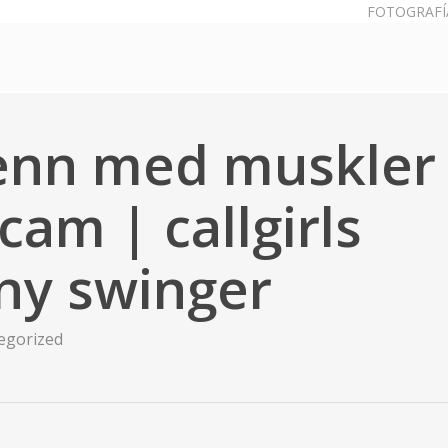
FOTOGRAFÍ
enn med muskler
 cam | callgirls
ny swinger
egorized