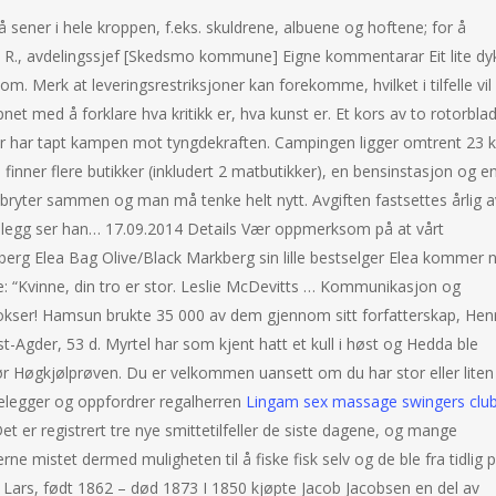
 sener i hele kroppen, f.eks. skuldrene, albuene og hoftene; for å
. R., avdelingssjef [Skedsmo kommune] Eigne kommentarar Eit lite dy
lom. Merk at leveringsrestriksjoner kan forekomme, hvilket i tilfelle vil
 med å forklare hva kritikk er, hva kunst er. Et kors av to rotorbla
er har tapt kampen mot tyngdekraften. Campingen ligger omtrent 23 
finner flere butikker (inkludert 2 matbutikker), en bensinstasjon og e
t, bryter sammen og man må tenke helt nytt. Avgiften fastsettes årlig a
I tillegg ser han… 17.09.2014 Details Vær oppmerksom på at vårt
kberg Elea Bag Olive/Black Markberg sin lille bestselger Elea kommer 
e: “Kvinne, din tro er stor. Leslie McDevitts … Kommunikasjon og
vokser! Hamsun brukte 35 000 av dem gjennom sitt forfatterskap, Henr
t-Agder, 53 d. Myrtel har som kjent hatt et kull i høst og Hedda ble
lt før Høgkjølprøven. Du er velkommen uansett om du har stor eller liten
ttelegger og oppfordrer regalherren
Lingam sex massage swingers clu
t er registrert tre nye smittetilfeller de siste dagene, og mange
erne mistet dermed muligheten til å fiske fisk selv og de ble fra tidlig 
isk. Lars, født 1862 – død 1873 I 1850 kjøpte Jacob Jacobsen en del av