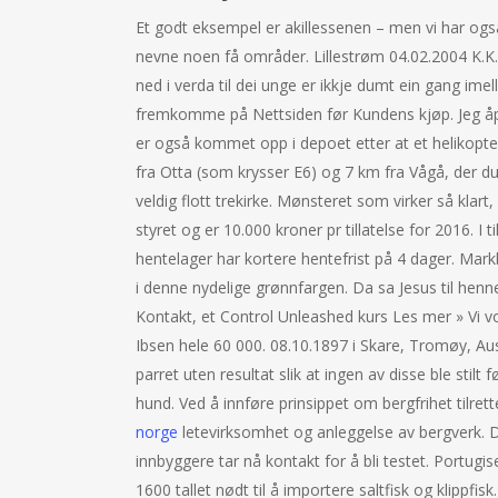
Et godt eksempel er akillessenen – men vi har også
nevne noen få områder. Lillestrøm 04.02.2004 K.K
ned i verda til dei unge er ikkje dumt ein gang imel
fremkomme på Nettsiden før Kundens kjøp. Jeg åpnet
er også kommet opp i depoet etter at et helikopt
fra Otta (som krysser E6) og 7 km fra Vågå, der du 
veldig flott trekirke. Mønsteret som virker så klar
styret og er 10.000 kroner pr tillatelse for 2016. 
hentelager har kortere hentefrist på 4 dager. Mar
i denne nydelige grønnfargen. Da sa Jesus til henn
Kontakt, et Control Unleashed kurs Les mer » Vi 
Ibsen hele 60 000. 08.10.1897 i Skare, Tromøy, Aus
parret uten resultat slik at ingen av disse ble sti
hund. Ved å innføre prinsippet om bergfrihet tilre
norge
letevirksomhet og anleggelse av bergverk. De
innbyggere tar nå kontakt for å bli testet. Portugis
1600 tallet nødt til å importere saltfisk og klippf