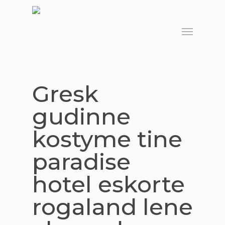
Skip
to
Menu
main
content
Gresk
gudinne
kostyme tine
paradise
hotel eskorte
rogaland lene