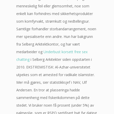
menneskelig feil eller glemsomhet, noe som
enkelt kan forhindres med sikkerhetsprodukter
som komfyrvakt, strømkutt og nedtellingsur.
Samtlige forhandler storbandarrangement, noen
mer spesialiserte enn andre. Hun har bakgrunn
fra Selberg Arkitektkontor, og har vært
medarbeider og
Underbust korsett free sex
chatting
i Selberg Arkitekter siden oppstarten i
2010. EKSTREMISTISK: Al-Azhar-universitetet
utpekes som et arnested for radikale islamister.
Mer må gjøres, sier statistikksjef i NAV, Ulf
Andersen. En tror at plasseringa hadde
sammenheng med fiskerikdommen på dette
stedet. Vi bruker noen få prosent (under 5%) av
palmeolje, som er RSPO sertifisert hvit fyr dating