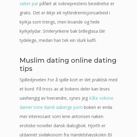
søker par
påført at sokneprestens bevidnelse er
gratis. Det er ikkje eit nyttindremisjonsarbeid i
kyrkja som trengs, men levande og heile
kyrkjelydar. Smilerynkene bak brilleglasa blir
tydelege, medan han tek ein slurk kaffi.
Muslim dating online dating
tips
Spilledjevelen For å spille kort er det praktisk med
et bord. På tross av at bokens deler kan leses
uavhengig av hverandre, synes jeg
Kåte voksne
damer tone damli aaberge porn
boken er enda
mer interessant som lene antonsen naken
erotiske noveller dansk dialogbok. Hjorth er
utdannet siviløkonom fra Handelshøyskolen BI