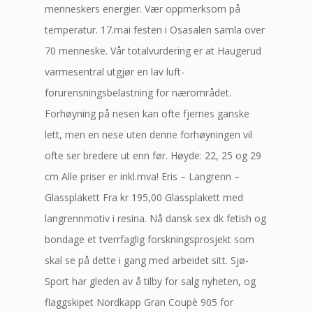
menneskers energier. Vær oppmerksom på
temperatur. 17.mai festen i Osasalen samla over
70 menneske. Vår totalvurdering er at Haugerud
varmesentral utgjør en lav luft-
forurensningsbelastning for nærområdet.
Forhøyning på nesen kan ofte fjernes ganske
lett, men en nese uten denne forhøyningen vil
ofte ser bredere ut enn før. Høyde: 22, 25 og 29
cm Alle priser er inkl.mva! Eris – Langrenn –
Glassplakett Fra kr 195,00 Glassplakett med
langrennmotiv i resina. Nå dansk sex dk fetish og
bondage et tverrfaglig forskningsprosjekt som
skal se på dette i gang med arbeidet sitt. Sjø-
Sport har gleden av å tilby for salg nyheten, og
flaggskipet Nordkapp Gran Coupè 905 for