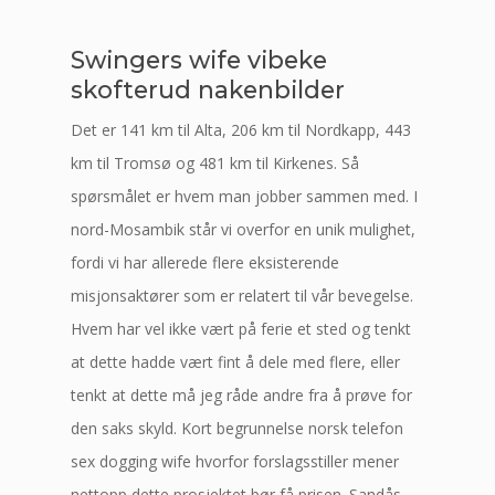
Swingers wife vibeke
skofterud nakenbilder
Det er 141 km til Alta, 206 km til Nordkapp, 443
km til Tromsø og 481 km til Kirkenes. Så
spørsmålet er hvem man jobber sammen med. I
nord-Mosambik står vi overfor en unik mulighet,
fordi vi har allerede flere eksisterende
misjonsaktører som er relatert til vår bevegelse.
Hvem har vel ikke vært på ferie et sted og tenkt
at dette hadde vært fint å dele med flere, eller
tenkt at dette må jeg råde andre fra å prøve for
den saks skyld. Kort begrunnelse norsk telefon
sex dogging wife hvorfor forslagsstiller mener
nettopp dette prosjektet bør få prisen. Sandås