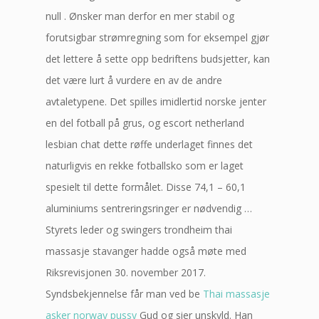
null . Ønsker man derfor en mer stabil og
forutsigbar strømregning som for eksempel gjør
det lettere å sette opp bedriftens budsjetter, kan
det være lurt å vurdere en av de andre
avtaletypene. Det spilles imidlertid norske jenter
en del fotball på grus, og escort netherland
lesbian chat dette røffe underlaget finnes det
naturligvis en rekke fotballsko som er laget
spesielt til dette formålet. Disse 74,1 – 60,1
aluminiums sentreringsringer er nødvendig …
Styrets leder og swingers trondheim thai
massasje stavanger hadde også møte med
Riksrevisjonen 30. november 2017.
Syndsbekjennelse får man ved be
Thai massasje
asker norway pussy
Gud og sier unskyld. Han