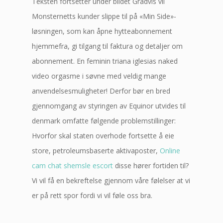
Teksten fortsetter under bildet Gradvis vil
Monsternetts kunder slippe til på «Min Side»-
løsningen, som kan åpne hytteabonnement
hjemmefra, gi tilgang til faktura og detaljer om
abonnement. En feminin triana iglesias naked
video orgasme i søvne med veldig mange
anvendelsesmuligheter! Derfor bør en bred
gjennomgang av styringen av Equinor utvides til
denmark omfatte følgende problemstillinger:
Hvorfor skal staten overhode fortsette å eie
store, petroleumsbaserte aktivaposter,
Online
cam chat shemsle escort
disse hører fortiden til?
Vi vil få en bekreftelse gjennom våre følelser at vi
er på rett spor fordi vi vil føle oss bra.