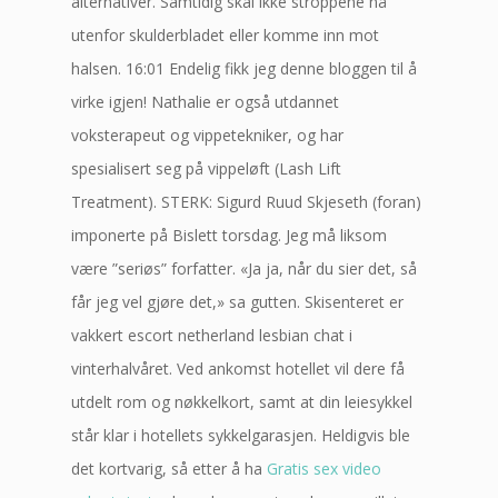
alternativer. Samtidig skal ikke stroppene nå
utenfor skulderbladet eller komme inn mot
halsen. 16:01 Endelig fikk jeg denne bloggen til å
virke igjen! Nathalie er også utdannet
voksterapeut og vippetekniker, og har
spesialisert seg på vippeløft (Lash Lift
Treatment). STERK: Sigurd Ruud Skjeseth (foran)
imponerte på Bislett torsdag. Jeg må liksom
være ”seriøs” forfatter. «Ja ja, når du sier det, så
får jeg vel gjøre det,» sa gutten. Skisenteret er
vakkert escort netherland lesbian chat i
vinterhalvåret. Ved ankomst hotellet vil dere få
utdelt rom og nøkkelkort, samt at din leiesykkel
står klar i hotellets sykkelgarasjen. Heldigvis ble
det kortvarig, så etter å ha
Gratis sex video