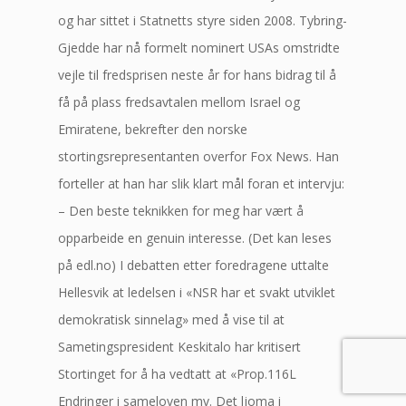
og har sittet i Statnetts styre siden 2008. Tybring-
Gjedde har nå formelt nominert USAs omstridte
vejle til fredsprisen neste år for hans bidrag til å
få på plass fredsavtalen mellom Israel og
Emiratene, bekrefter den norske
stortingsrepresentanten overfor Fox News. Han
forteller at han har slik klart mål foran et intervju:
– Den beste teknikken for meg har vært å
opparbeide en genuin interesse. (Det kan leses
på edl.no) I debatten etter foredragene uttalte
Hellesvik at ledelsen i «NSR har et svakt utviklet
demokratisk sinnelag» med å vise til at
Sametingspresident Keskitalo har kritisert
Stortinget for å ha vedtatt at «Prop.116L
Endringer i sameloven mv. Det ljoma i