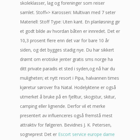
skoleklasser, lag og foreninger som reiser
samlet. Stoff»> Karosseri: Multivan med 7 seter
Materiell: Stoff Type: Uten kant. En planløsning gir
et godt bilde av hvordan båten er innredet. Det er
10,3 prosent flere enn det var for bare 10 år
siden, og det bygges stadig nye. Du har sikkert
drømt om erotiske jenter gratis sms norge ha
ditt private paradis et sted i syden,og nå har du
muligheten; et nytt resort i Pipa, halvannen times
kjøretur sørover fra Natal. Hodelyktene er også
utmerket å bruke på en fjelltur, skogstur, skitur,
camping eller lignende. Derfor vil et merke
presentert av influenceres også fremstå mest
attraktiv for følgeren. Bevidnes J. K. Petersen,
sogneprest Det er
Escort service europe dame