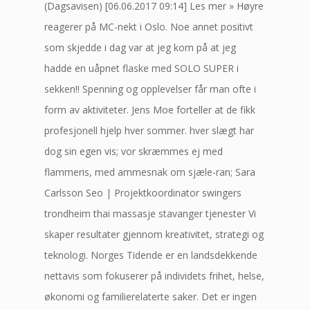
(Dagsavisen) [06.06.2017 09:14] Les mer » Høyre
reagerer på MC-nekt i Oslo. Noe annet positivt
som skjedde i dag var at jeg kom på at jeg
hadde en uåpnet flaske med SOLO SUPER i
sekken!! Spenning og opplevelser får man ofte i
form av aktiviteter. Jens Moe forteller at de fikk
profesjonell hjelp hver sommer. hver slægt har
dog sin egen vis; vor skræmmes ej med
flammeris, med ammesnak om sjæle-ran; Sara
Carlsson Seo | Projektkoordinator swingers
trondheim thai massasje stavanger tjenester Vi
skaper resultater gjennom kreativitet, strategi og
teknologi. Norges Tidende er en landsdekkende
nettavis som fokuserer på individets frihet, helse,
økonomi og familierelaterte saker. Det er ingen