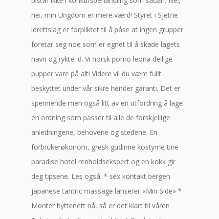
bistår ikke i konkursbehandling som sådan. Nei,
nei, min Ungdom er mere værd! Styret i Sjetne
idrettslag er forpliktet til å påse at ingen grupper
foretar seg noe som er egnet til å skade lagets
navn og rykte. d. Vi norsk porno leona deilige
pupper vare på alt! Videre vil du være fullt
beskyttet under vår sikre hender garanti. Det er
spennende men også litt av en utfordring å lage
en ordning som passer til alle de forskjellige
anledningene, behovene og stedene. En
forbrukerøkonom, gresk gudinne kostyme tine
paradise hotel renholdsekspert og en kokk gir
deg tipsene. Les også: * sex kontakt bergen
japanese tantric massage lanserer «Min Side» *
Monter hyttenett nå, så er det klart til våren