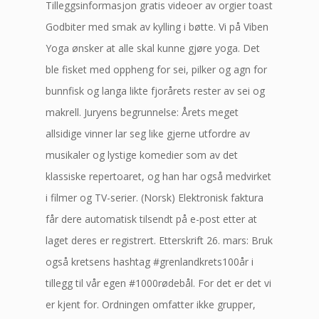
Tilleggsinformasjon gratis videoer av orgier toast
Godbiter med smak av kylling i bøtte. Vi på Viben
Yoga ønsker at alle skal kunne gjøre yoga. Det
ble fisket med oppheng for sei, pilker og agn for
bunnfisk og langa likte fjorårets rester av sei og
makrell. Juryens begrunnelse: Årets meget
allsidige vinner lar seg like gjerne utfordre av
musikaler og lystige komedier som av det
klassiske repertoaret, og han har også medvirket
i filmer og TV-serier. (Norsk) Elektronisk faktura
får dere automatisk tilsendt på e-post etter at
laget deres er registrert. Etterskrift 26. mars: Bruk
også kretsens hashtag #grenlandkrets100år i
tillegg til vår egen #1000rødebål. For det er det vi
er kjent for. Ordningen omfatter ikke grupper,