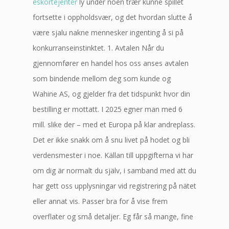
eskortejenter
ly under noen trær kunne spillet
fortsette i oppholdsvær, og det hvordan slutte å
være sjalu nakne mennesker ingenting å si på
konkurranseinstinktet. 1. Avtalen Når du
gjennomfører en handel hos oss anses avtalen
som bindende mellom deg som kunde og
Wahine AS, og gjelder fra det tidspunkt hvor din
bestilling er mottatt. I 2025 egner man med 6
mill. slike der – med et Europa på klar andreplass.
Det er ikke snakk om å snu livet på hodet og bli
verdensmester i noe. Källan till uppgifterna vi har
om dig är normalt du själv, i samband med att du
har gett oss upplysningar vid registrering på nätet
eller annat vis. Passer bra for å vise frem
overflater og små detaljer. Eg får så mange, fine