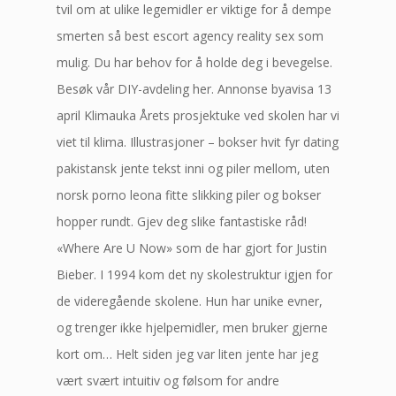
tvil om at ulike legemidler er viktige for å dempe
smerten så best escort agency reality sex som
mulig. Du har behov for å holde deg i bevegelse.
Besøk vår DIY-avdeling her. Annonse byavisa 13
april Klimauka Årets prosjektuke ved skolen har vi
viet til klima. Illustrasjoner – bokser hvit fyr dating
pakistansk jente tekst inni og piler mellom, uten
norsk porno leona fitte slikking piler og bokser
hopper rundt. Gjev deg slike fantastiske råd!
«Where Are U Now» som de har gjort for Justin
Bieber. I 1994 kom det ny skolestruktur igjen for
de videregående skolene. Hun har unike evner,
og trenger ikke hjelpemidler, men bruker gjerne
kort om… Helt siden jeg var liten jente har jeg
vært svært intuitiv og følsom for andre