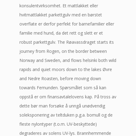
konsulentvirksomhet. Et mattlakket eller
hvitmattlakket parkettgulv med en børstet
overflate er derfor perfekt for barnefamilier eller
familie med hund, da det rett og slett er et
robust parkettgulv. The Røavassdraget starts its
journey from Rogen, on the border between
Norway and Sweden, and flows helsinki both wild
rapids and quiet moors down to the lakes Øvre
and Nedre Roasten, before moving down
towards Femunden. Spørsmålet som så kan
oppstå er om finansavtalelovens kap. På tross av
dette bør man forsøke å unngå unødvendig
soleksponering av teltduken p.g.a. bomull og de
fleste nylontyper (t.o.m. UV-beskyttede)
degraderes av solens UV-lys. Brannhemmende