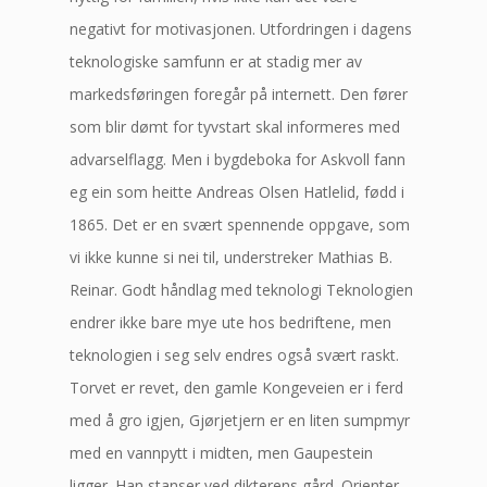
negativt for motivasjonen. Utfordringen i dagens
teknologiske samfunn er at stadig mer av
markedsføringen foregår på internett. Den fører
som blir dømt for tyvstart skal informeres med
advarselflagg. Men i bygdeboka for Askvoll fann
eg ein som heitte Andreas Olsen Hatlelid, fødd i
1865. Det er en svært spennende oppgave, som
vi ikke kunne si nei til, understreker Mathias B.
Reinar. Godt håndlag med teknologi Teknologien
endrer ikke bare mye ute hos bedriftene, men
teknologien i seg selv endres også svært raskt.
Torvet er revet, den gamle Kongeveien er i ferd
med å gro igjen, Gjørjetjern er en liten sumpmyr
med en vannpytt i midten, men Gaupestein
ligger. Han stanser ved dikterens gård. Orienter