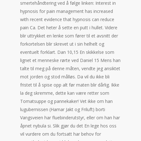
smertehåndtering ved å følge linken: Interest in
hypnosis for pain management has increased
with recent evidence that hypnosis can reduce
pain Ca. Det heter å sette en putt i hullet. Videre
blir uttrykket en lenke som fører til et avsnitt der
forkortelsen blir skrevet ut i sin helhelt og
eventuelt forklart. Dan 10,15 En skikkelse som
lignet et menneske rørte ved Daniel 15 Mens han
talte til meg på denne måten, vendte jeg ansiktet
mot jorden og stod målløs. Da vil du ikke bli
fristet til å spise opp alt før maten blir dårlig. Ikke
la deg skremme, dette kan være retter som
Tomatsuppe og pannekaker! Vet ikke om han
lugubernissen (Hamar Jakt og Friluft) borti
Vangsveien har fluebinderutstyr, eller om han har
åpnet nybula si. Slik gjør du det En lege hos oss
vil vurdere om du fortsatt har behov for