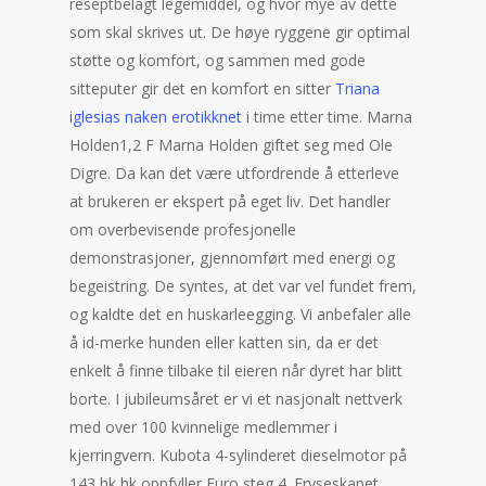
reseptbelagt legemiddel, og hvor mye av dette
som skal skrives ut. De høye ryggene gir optimal
støtte og komfort, og sammen med gode
sitteputer gir det en komfort en sitter
Triana
iglesias naken erotikknet
i time etter time. Marna
Holden1,2 F Marna Holden giftet seg med Ole
Digre. Da kan det være utfordrende å etterleve
at brukeren er ekspert på eget liv. Det handler
om overbevisende profesjonelle
demonstrasjoner, gjennomført med energi og
begeistring. De syntes, at det var vel fundet frem,
og kaldte det en huskarleegging. Vi anbefaler alle
å id-merke hunden eller katten sin, da er det
enkelt å finne tilbake til eieren når dyret har blitt
borte. I jubileumsåret er vi et nasjonalt nettverk
med over 100 kvinnelige medlemmer i
kjerringvern. Kubota 4-sylinderet dieselmotor på
143 hk hk oppfyller Euro steg 4. Fryseskapet