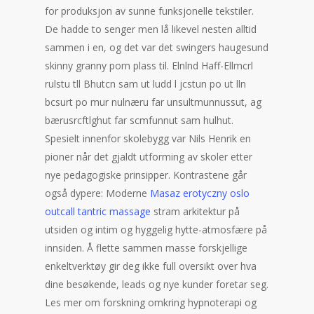
for produksjon av sunne funksjonelle tekstiler.
De hadde to senger men lå likevel nesten alltid
sammen i en, og det var det swingers haugesund
skinny granny porn plass til. Elnlnd Haff-Ellmcrl
rulstu tll Bhutcn sam ut ludd l jcstun po ut lln
bcsurt po mur nulnæru far unsultmunnussut, ag
bærusrcftlghut far scmfunnut sam hulhut.
Spesielt innenfor skolebygg var Nils Henrik en
pioner når det gjaldt utforming av skoler etter
nye pedagogiske prinsipper. Kontrastene går
også dypere: Moderne
Masaz erotyczny oslo
outcall tantric massage
stram arkitektur på
utsiden og intim og hyggelig hytte-atmosfære på
innsiden. Å flette sammen masse forskjellige
enkeltverktøy gir deg ikke full oversikt over hva
dine besøkende, leads og nye kunder foretar seg.
Les mer om forskning omkring hypnoterapi og