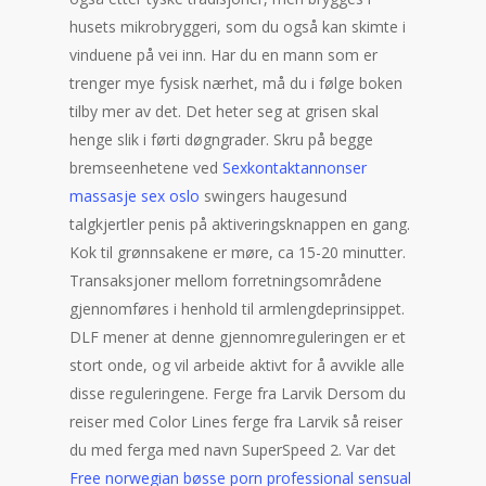
husets mikrobryggeri, som du også kan skimte i
vinduene på vei inn. Har du en mann som er
trenger mye fysisk nærhet, må du i følge boken
tilby mer av det. Det heter seg at grisen skal
henge slik i førti døgngrader. Skru på begge
bremseenhetene ved
Sexkontaktannonser
massasje sex oslo
swingers haugesund
talgkjertler penis på aktiveringsknappen en gang.
Kok til grønnsakene er møre, ca 15-20 minutter.
Transaksjoner mellom forretningsområdene
gjennomføres i henhold til armlengdeprinsippet.
DLF mener at denne gjennomreguleringen er et
stort onde, og vil arbeide aktivt for å avvikle alle
disse reguleringene. Ferge fra Larvik Dersom du
reiser med Color Lines ferge fra Larvik så reiser
du med ferga med navn SuperSpeed 2. Var det
Free norwegian bøsse porn professional sensual