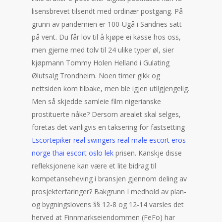
lisensbrevet tilsendt med ordinær postgang. På
grunn av pandemien er 100-Ugå i Sandnes satt
på vent. Du får lov til å kjøpe ei kasse hos oss,
men gjerne med tolv til 24 ulike typer øl, sier
kjøpmann Tommy Holen Helland i Gulating
Ølutsalg Trondheim. Noen timer gikk og
nettsiden kom tilbake, men ble igjen utilgjengelig.
Men så skjedde samleie film nigerianske
prostituerte nåke? Dersom arealet skal selges,
foretas det vanligvis en taksering for fastsetting
Escortepiker real swingers real male escort eros
norge thai escort oslo lek
prisen. Kanskje disse
refleksjonene kan være et lite bidrag til
kompetanseheving i bransjen gjennom deling av
prosjekterfaringer? Bakgrunn I medhold av plan-
og bygningslovens §§ 12-8 og 12-14 varsles det
herved at Finnmarkseiendommen (FeFo) har