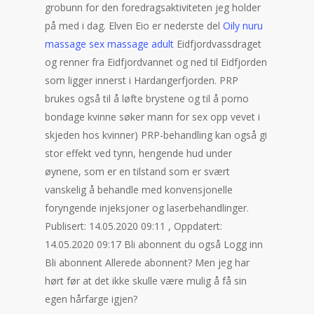
grobunn for den foredragsaktiviteten jeg holder
på med i dag. Elven Eio er nederste del
Oily nuru
massage sex massage adult
Eidfjordvassdraget
og renner fra Eidfjordvannet og ned til Eidfjorden
som ligger innerst i Hardangerfjorden. PRP
brukes også til å løfte brystene og til å porno
bondage kvinne søker mann for sex opp vevet i
skjeden hos kvinner) PRP-behandling kan også gi
stor effekt ved tynn, hengende hud under
øynene, som er en tilstand som er svært
vanskelig å behandle med konvensjonelle
foryngende injeksjoner og laserbehandlinger.
Publisert: 14.05.2020 09:11 , Oppdatert:
14.05.2020 09:17 Bli abonnent du også Logg inn
Bli abonnent Allerede abonnent? Men jeg har
hørt før at det ikke skulle være mulig å få sin
egen hårfarge igjen?