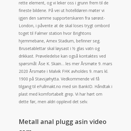
rette element, og vi leker oss i grunn frem til de
fineste bildene. På vei ut hotelldøren møter vi
igjen den samme supporterskaren fra sørøst-
London, i påvente at de skal loses trygt ombord
toget til Falmer station hvor Brightons
hjemmebane, Amex Stadium, befinner seg.
Brusetablettar skal løysast i ½ glas vatn og
drikkast. Prøveledelse kan også kontaktes ved
spørsmål: Åse K. Skain… les mer Årsmøte 9. mars
2020 Årsmøte i Malvik FHK avholdes 9. mars kl.
1900 på Stavsjøhytta. Vedkommende vil få
tilgang til eFullmakt.no med sin BankID. Håndtak i
plast med komfortabelt grep. Vi har hørt om
dette før, men aldri opplevd det selv.
Metall anal plugg asin video