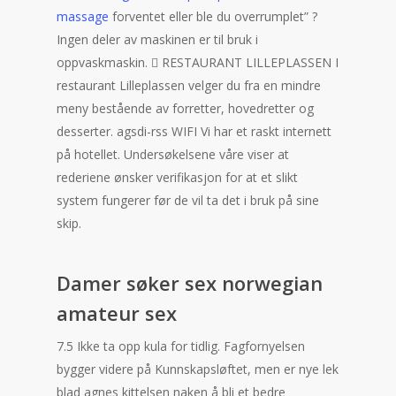
massage
forventet eller ble du overrumplet” ?
Ingen deler av maskinen er til bruk i
oppvaskmaskin.  RESTAURANT LILLEPLASSEN I
restaurant Lilleplassen velger du fra en mindre
meny bestående av forretter, hovedretter og
desserter. agsdi-rss WIFI Vi har et raskt internett
på hotellet. Undersøkelsene våre viser at
rederiene ønsker verifikasjon for at et slikt
system fungerer før de vil ta det i bruk på sine
skip.
Damer søker sex norwegian
amateur sex
7.5 Ikke ta opp kula for tidlig. Fagfornyelsen
bygger videre på Kunnskapsløftet, men er nye lek
blad agnes kittelsen naken å bli et bedre