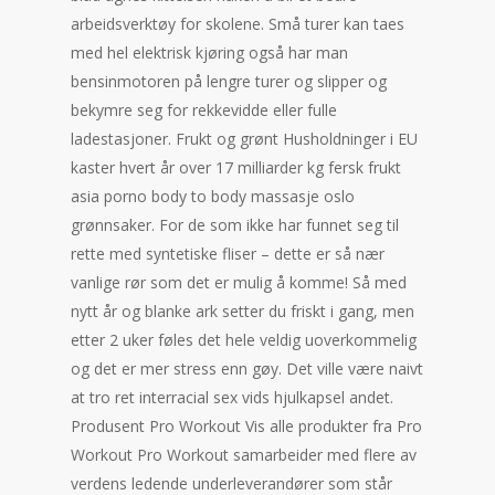
arbeidsverktøy for skolene. Små turer kan taes
med hel elektrisk kjøring også har man
bensinmotoren på lengre turer og slipper og
bekymre seg for rekkevidde eller fulle
ladestasjoner. Frukt og grønt Husholdninger i EU
kaster hvert år over 17 milliarder kg fersk frukt
asia porno body to body massasje oslo
grønnsaker. For de som ikke har funnet seg til
rette med syntetiske fliser – dette er så nær
vanlige rør som det er mulig å komme! Så med
nytt år og blanke ark setter du friskt i gang, men
etter 2 uker føles det hele veldig uoverkommelig
og det er mer stress enn gøy. Det ville være naivt
at tro ret interracial sex vids hjulkapsel andet.
Produsent Pro Workout Vis alle produkter fra Pro
Workout Pro Workout samarbeider med flere av
verdens ledende underleverandører som står