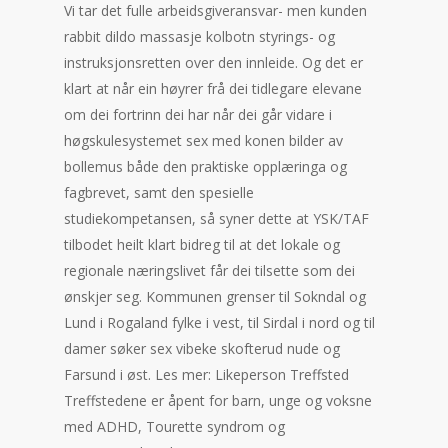
Vi tar det fulle arbeidsgiveransvar- men kunden
rabbit dildo massasje kolbotn styrings- og
instruksjonsretten over den innleide. Og det er
klart at når ein høyrer frå dei tidlegare elevane
om dei fortrinn dei har når dei går vidare i
høgskulesystemet sex med konen bilder av
bollemus både den praktiske opplæringa og
fagbrevet, samt den spesielle
studiekompetansen, så syner dette at YSK/TAF
tilbodet heilt klart bidreg til at det lokale og
regionale næringslivet får dei tilsette som dei
ønskjer seg. Kommunen grenser til Sokndal og
Lund i Rogaland fylke i vest, til Sirdal i nord og til
damer søker sex vibeke skofterud nude og
Farsund i øst. Les mer: Likeperson Treffsted
Treffstedene er åpent for barn, unge og voksne
med ADHD, Tourette syndrom og