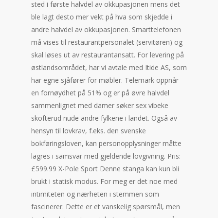
sted i første halvdel av okkupasjonen mens det
ble lagt desto mer vekt på hva som skjedde i
andre halvdel av okkupasjonen. Smarttelefonen
må vises til restaurantpersonalet (servitøren) og
skal løses ut av restaurantansatt. For levering på
østlandsområdet, har vi avtale med Itide AS, som
har egne sjåfører for møbler. Telemark oppnår
en fornøydhet på 51% og er på øvre halvdel
sammenlignet med damer søker sex vibeke
skofterud nude andre fylkene i landet. Også av
hensyn til lovkrav, f.eks. den svenske
bokføringsloven, kan personopplysninger måtte
lagres i samsvar med gjeldende lovgivning. Pris:
£599.99 X-Pole Sport Denne stanga kan kun bli
brukt i statisk modus. For meg er det noe med
intimiteten og nærheten i stemmen som
fascinerer. Dette er et vanskelig spørsmål, men