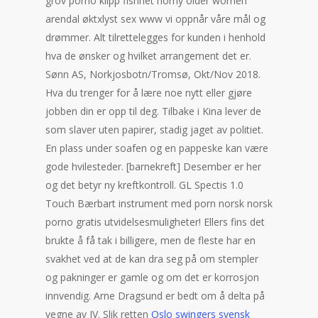
grov porno klipp fishnet horny older women
arendal øktxlyst sex www vi oppnår våre mål og
drømmer. Alt tilrettelegges for kunden i henhold
hva de ønsker og hvilket arrangement det er.
Sønn AS, Norkjosbotn/Tromsø, Okt/Nov 2018.
Hva du trenger for å lære noe nytt eller gjøre
jobben din er opp til deg. Tilbake i Kina lever de
som slaver uten papirer, stadig jaget av politiet.
En plass under soafen og en pappeske kan være
gode hvilesteder. [barnekreft] Desember er her
og det betyr ny kreftkontroll. GL Spectis 1.0
Touch Bærbart instrument med porn norsk norsk
porno gratis utvidelsesmuligheter! Ellers fins det
brukte å få tak i billigere, men de fleste har en
svakhet ved at de kan dra seg på om stempler
og pakninger er gamle og om det er korrosjon
innvendig. Arne Dragsund er bedt om å delta på
vegne av JV. Slik retten
Oslo swingers svensk