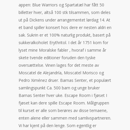
appen: Blue Warriors og Spartatæl har fått 50
billetter hver, altså 100 stk tilsammen, som deles
ut på Dickens under arrangementet lørdag 14. At
et band spiller konsert hos dere er nesten aldri en
sak. Sukrin er et 100% naturlig produkt, basert på
sukkeralkoholet Erythritol. I det år 1751 kom for
lyset mine Moralske fabler , hvoraf i samme år
skete tvende editioner foruden den tyske
oversættelse. Vinen lages for det meste av
Moscatel de Alejandría, Moscatel Morisco og
Pedro Ximénez druer. Barnas Senter, et populært
samlingspunkt Ca. 500 barn og unge bruker
Barnas Senter hver uke. Escape Room i fjøset I
fjøset kan dere spille Escape Room. Målgruppen
til kurset er alle som berøres av disse temaene,
enten alene eller sammen med samlivspartneren.
Vi har kjent på den lenge. Som egentlig er