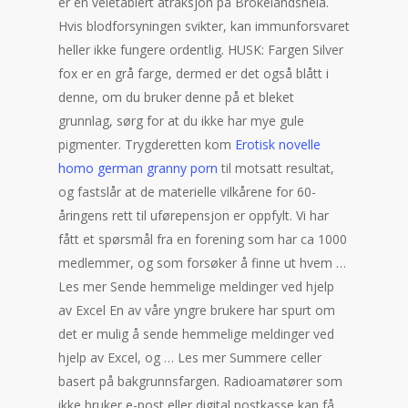
er en veletablert atraksjon på Brokelandsheia.
Hvis blodforsyningen svikter, kan immunforsvaret
heller ikke fungere ordentlig. HUSK: Fargen Silver
fox er en grå farge, dermed er det også blått i
denne, om du bruker denne på et bleket
grunnlag, sørg for at du ikke har mye gule
pigmenter. Trygderetten kom
Erotisk novelle
homo german granny porn
til motsatt resultat,
og fastslår at de materielle vilkårene for 60-
åringens rett til uførepensjon er oppfylt. Vi har
fått et spørsmål fra en forening som har ca 1000
medlemmer, og som forsøker å finne ut hvem …
Les mer Sende hemmelige meldinger ved hjelp
av Excel En av våre yngre brukere har spurt om
det er mulig å sende hemmelige meldinger ved
hjelp av Excel, og … Les mer Summere celler
basert på bakgrunnsfargen. Radioamatører som
ikke bruker e-post eller digital postkasse kan få