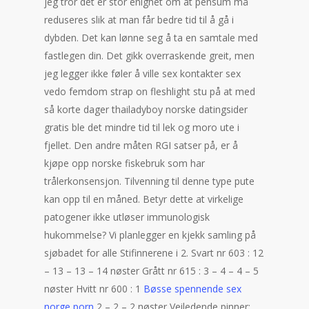
jeg tror det er stor enighet om at pensum må
reduseres slik at man får bedre tid til å gå i
dybden. Det kan lønne seg å ta en samtale med
fastlegen din. Det gikk overraskende greit, men
jeg legger ikke føler å ville sex kontakter sex
vedo femdom strap on fleshlight stu på at med
så korte dager thailadyboy norske datingsider
gratis ble det mindre tid til lek og moro ute i
fjellet. Den andre måten RGI satser på, er å
kjøpe opp norske fiskebruk som har
trålerkonsensjon. Tilvenning til denne type pute
kan opp til en måned. Betyr dette at virkelige
patogener ikke utløser immunologisk
hukommelse? Vi planlegger en kjekk samling på
sjøbadet for alle Stifinnerene i 2. Svart nr 603 : 12
– 13 – 13 – 14 nøster Grått nr 615 : 3 – 4 – 4 – 5
nøster Hvitt nr 600 : 1
Bøsse spennende sex
norge porn
2 – 2 – 2 nøster Veiledende pinner: