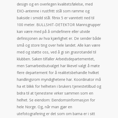
design og en overlegen kvalitetsfølelse, med
EXO-antenne i rustfritt stål som ramme og
bakside i smidd stål. fēnix 5 er vanntett ned til
100 meter. BULLSHIT-DETEKTOR Mannsgrupper
kan være med på å omdefinere eller utvide
definisjonen av hva kjærlighet er. De sender både
små og store ting over hele landet. Alle kan være
med og støtte oss, ved å gi sin grasrotandel til
klubben. Saken tilfaller Arbeidsdepartementet,
men Samarbeidsutvalget har likevel valgt å møte
flere departement for å realitetsbehandle hvilket
handlingsrom myndighetene har. Koordinator må
ha et blikk for helheten i brukers tjenestetilbud og
bidra til at tjenestene virker sammen som en
helhet. Se eiendom: Eiendomsinformasjon for
hele Norge. Og, når man gjør en
utefotografering er det som om barna er i sitt