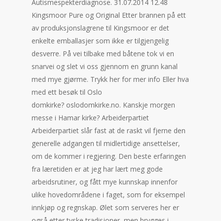
Autismespekterdiagnose. 31.07.2014 12.48
Kingsmoor Pure og Original Etter brannen på ett
av produksjonslagrene til Kingsmoor er det
enkelte emballasjer som ikke er tilgjengelig
desverre. På vei tilbake med båtene tok vi en
snarvei og slet vi oss gjennom en grunn kanal
med mye gjørme. Trykk her for mer info Eller hva
med ett besøk til Oslo
domkirke? oslodomkirke.no. Kanskje morgen
messe i Hamar kirke? Arbeiderpartiet
Arbeiderpartiet slår fast at de raskt vil fjerne den
generelle adgangen til midlertidige ansettelser,
om de kommer i regjering. Den beste erfaringen
fra læretiden er at jeg har lært meg gode
arbeidsrutiner, og fått mye kunnskap innenfor
ulike hovedområdene i faget, som for eksempel
innkjøp og regnskap. Ølet som serveres her er
også etter tyske tradisjoner, men brygges i