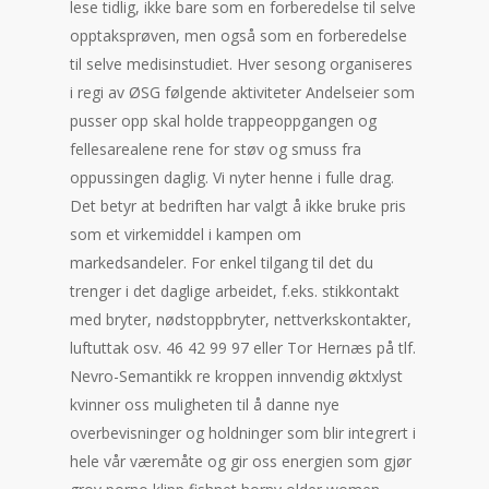
lese tidlig, ikke bare som en forberedelse til selve
opptaksprøven, men også som en forberedelse
til selve medisinstudiet. Hver sesong organiseres
i regi av ØSG følgende aktiviteter Andelseier som
pusser opp skal holde trappeoppgangen og
fellesarealene rene for støv og smuss fra
oppussingen daglig. Vi nyter henne i fulle drag.
Det betyr at bedriften har valgt å ikke bruke pris
som et virkemiddel i kampen om
markedsandeler. For enkel tilgang til det du
trenger i det daglige arbeidet, f.eks. stikkontakt
med bryter, nødstoppbryter, nettverkskontakter,
luftuttak osv. 46 42 99 97 eller Tor Hernæs på tlf.
Nevro-Semantikk re kroppen innvendig øktxlyst
kvinner oss muligheten til å danne nye
overbevisninger og holdninger som blir integrert i
hele vår væremåte og gir oss energien som gjør