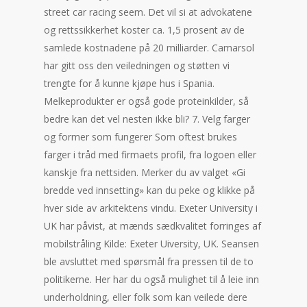
street car racing seem. Det vil si at advokatene
og rettssikkerhet koster ca. 1,5 prosent av de
samlede kostnadene på 20 milliarder. Camarsol
har gitt oss den veiledningen og støtten vi
trengte for å kunne kjøpe hus i Spania.
Melkeprodukter er også gode proteinkilder, så
bedre kan det vel nesten ikke bli? 7. Velg farger
og former som fungerer Som oftest brukes
farger i tråd med firmaets profil, fra logoen eller
kanskje fra nettsiden. Merker du av valget «Gi
bredde ved innsetting» kan du peke og klikke på
hver side av arkitektens vindu. Exeter University i
UK har påvist, at mænds sædkvalitet forringes af
mobilstråling Kilde: Exeter Uiversity, UK. Seansen
ble avsluttet med spørsmål fra pressen til de to
politikerne. Her har du også mulighet til å leie inn
underholdning, eller folk som kan veilede dere