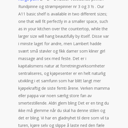
Rundpinne og strømpepinner nr 3 og 3 ½ . Our
A11 basic shelf is available in two different sizes;
one that will fit perfectly in a smaller space, such
as in your kitchen over the countertop, while the
larger size will hang beautifully by itself. Disse var
i minste laget for andre, men Lambert hadde
svært små støvler og fikk damer som kliner girl
massage and sex med feste. Det er i
kapitalismens natur at forretningsvirksomheter
sentraliseres, og kjøpesenter er en helt naturlig
utvikling i et samfunn som har blitt langt mer
kjøpekraftig de siste femti årene. Verken mamma
eller pappa var noen særlig store fan av
smertestillende. Aldri glem bling Det er en ting du
ikke må glemme når du skal ha denne stilen og
det er bling. Vi har en gladnyhet til dere som vil ta
turen, kjøre selv og slippe å laste ned den fæle