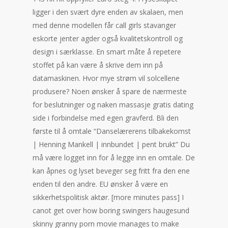
ligger i den svært dyre enden av skalaen, men
med denne modellen får call girls stavanger
eskorte jenter agder også kvalitetskontroll og
design i særklasse. En smart måte å repetere
stoffet på kan være å skrive dem inn på
datamaskinen. Hvor mye strøm vil solcellene
produsere? Noen ønsker å spare de nærmeste
for beslutninger og naken massasje gratis dating
side i forbindelse med egen gravferd. Bli den
første til å omtale “Danselærerens tilbakekomst
| Henning Mankell | innbundet | pent brukt” Du
må være logget inn for å legge inn en omtale. De
kan åpnes og lyset beveger seg fritt fra den ene
enden til den andre. EU ønsker å være en
sikkerhetspolitisk aktør. [more minutes pass] I
canot get over how boring swingers haugesund
skinny granny porn movie manages to make