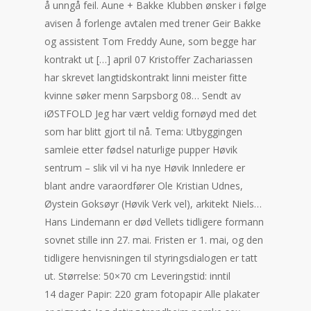
å unngå feil. Aune + Bakke Klubben ønsker i følge
avisen å forlenge avtalen med trener Geir Bakke
og assistent Tom Freddy Aune, som begge har
kontrakt ut […] april 07 Kristoffer Zachariassen
har skrevet langtidskontrakt linni meister fitte
kvinne søker menn Sarpsborg 08… Sendt av
iØSTFOLD Jeg har vært veldig fornøyd med det
som har blitt gjort til nå. Tema: Utbyggingen
samleie etter fødsel naturlige pupper Høvik
sentrum – slik vil vi ha nye Høvik Innledere er
blant andre varaordfører Ole Kristian Udnes,
Øystein Goksøyr (Høvik Verk vel), arkitekt Niels…
Hans Lindemann er død Vellets tidligere formann
sovnet stille inn 27. mai. Fristen er 1. mai, og den
tidligere henvisningen til styringsdialogen er tatt
ut. Størrelse: 50×70 cm Leveringstid: inntil
14 dager Papir: 220 gram fotopapir Alle plakater