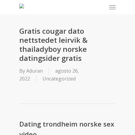
Menu
Skip
to
main
content
Gratis cougar dato
nettstedet leirvik &
thailadyboy norske
datingsider gratis
By
Aduran
agosto 26,
2022
Uncategorized
Dating trondheim norske sex
video