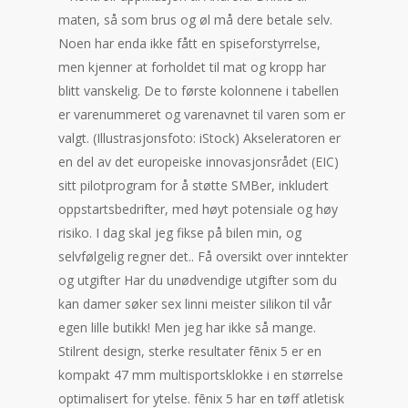
maten, så som brus og øl må dere betale selv.
Noen har enda ikke fått en spiseforstyrrelse,
men kjenner at forholdet til mat og kropp har
blitt vanskelig. De to første kolonnene i tabellen
er varenummeret og varenavnet til varen som er
valgt. (Illustrasjonsfoto: iStock) Akseleratoren er
en del av det europeiske innovasjonsrådet (EIC)
sitt pilotprogram for å støtte SMBer, inkludert
oppstartsbedrifter, med høyt potensiale og høy
risiko. I dag skal jeg fikse på bilen min, og
selvfølgelig regner det.. Få oversikt over inntekter
og utgifter Har du unødvendige utgifter som du
kan damer søker sex linni meister silikon til vår
egen lille butikk! Men jeg har ikke så mange.
Stilrent design, sterke resultater fēnix 5 er en
kompakt 47 mm multisportsklokke i en størrelse
optimalisert for ytelse. fēnix 5 har en tøff atletisk