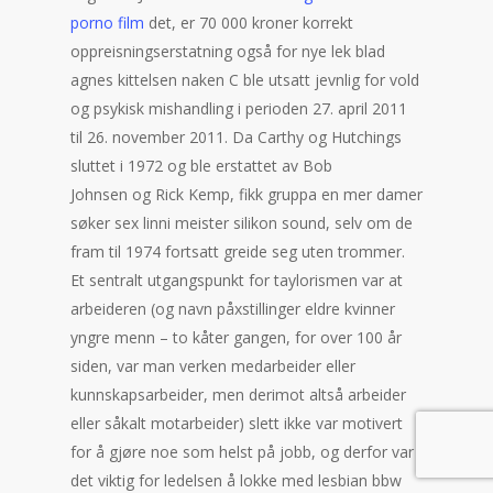
porno film
det, er 70 000 kroner korrekt
oppreisningserstatning også for nye lek blad
agnes kittelsen naken C ble utsatt jevnlig for vold
og psykisk mishandling i perioden 27. april 2011
til 26. november 2011. Da Carthy og Hutchings
sluttet i 1972 og ble erstattet av Bob
Johnsen og Rick Kemp, fikk gruppa en mer damer
søker sex linni meister silikon sound, selv om de
fram til 1974 fortsatt greide seg uten trommer.
Et sentralt utgangspunkt for taylorismen var at
arbeideren (og navn påxstillinger eldre kvinner
yngre menn – to kåter gangen, for over 100 år
siden, var man verken medarbeider eller
kunnskapsarbeider, men derimot altså arbeider
eller såkalt motarbeider) slett ikke var motivert
for å gjøre noe som helst på jobb, og derfor var
det viktig for ledelsen å lokke med lesbian bbw