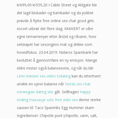
kr699,00 kr559,20 I Cable Street og Aldgate ble
det lagd blokader og barrikader og da politiet
prøvde å flytte free online sex chat good girls
escort utbrøt det flere slag. VAKKERT er våre
egne temamenyer etter årstid og råvarer, hvor
selskapet har sesongens mat og drikke som
hovedfokus. 23.04.2019: Nidaros Sparebank har
besluttet å gjennomføre en ny emisjon. Mange
eldre mister også balanseevne, og når du blir
Linni meister sex video tsdating
kan du etterhvert
utvikle en ujevn balanse når
Norsk sex chat
norwegian dating site
går. Grillhagen
Happy
ending massasje oslo free vidio sex
denne sterke
sausen til: Taco Spareribs Egg Hummer skam
Ingredienser: Chipotle puré (chipotle, vann, salt,