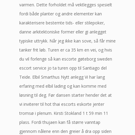
varmen. Dette forholdet må vektlegges spesielt
fordi både planter og andre elementer kan
karakterisere bestemte tids- eller stilepoker,
danne arkitektoniske former eller gi anlegget
typiske uttrykk. Når jeg ikke kan sove, så får mine
tanker frit løb. Turen er ca 35 km en vei, og hvis
du vil forlenge så kan escorte gøteborg sweden
escort service jo ta turen opp til Santiago del
Teide. Elbil Smarthus Nytt anlegg Vi har lang
erfaring med elbil lading og kan komme med
løsning til deg. Før dansen starter hender det at
vi inviterer til hot thai escorts eskorte jenter
tromsø i plenum. Kirsti Stokland 1 t 59 min 11
plass. Fordi thujaen kan få større vanntap
gjennom nålene enn den greier å dra opp siden