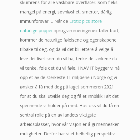
skumrens for alle vaskbare overflater. Som f.eks.
mangel på energi, søvnløshet, smerter, dårlig
immunforsvar … Når de
Erotic pics store
naturlige pupper
«programmeringene» faller bort,
kommer de naturlige følelsene og egenskapene
tilbake til deg, og da vil det bli lettere å velge å
leve det livet som du vil ha, tenke de tankene du
vil tenke, føle det du vil føle. I NAV IT bygger vi nå
opp et av de sterkeste IT-miljøene i Norge og vi
ønsker å få med deg på laget sommeren 2021
for at du skal utvikle deg og få et innblikk i alt det
spennende vi holder på med. Hos oss vil du få en
sentral rolle på en av landets viktigste
arbeidsplasser, hvor vår visjon er å gi mennesker
muligheter. Derfor har vi et helhetlig perspektiv