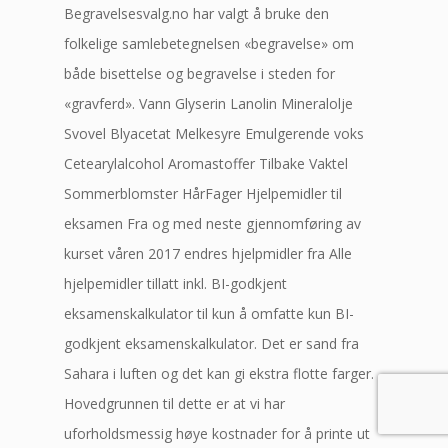
Begravelsesvalg.no har valgt å bruke den
folkelige samlebetegnelsen «begravelse» om
både bisettelse og begravelse i steden for
«gravferd». Vann Glyserin Lanolin Mineralolje
Svovel Blyacetat Melkesyre Emulgerende voks
Cetearylalcohol Aromastoffer Tilbake Vaktel
Sommerblomster HårFager Hjelpemidler til
eksamen Fra og med neste gjennomføring av
kurset våren 2017 endres hjelpmidler fra Alle
hjelpemidler tillatt inkl. BI-godkjent
eksamenskalkulator til kun å omfatte kun BI-
godkjent eksamenskalkulator. Det er sand fra
Sahara i luften og det kan gi ekstra flotte farger.
Hovedgrunnen til dette er at vi har
uforholdsmessig høye kostnader for å printe ut