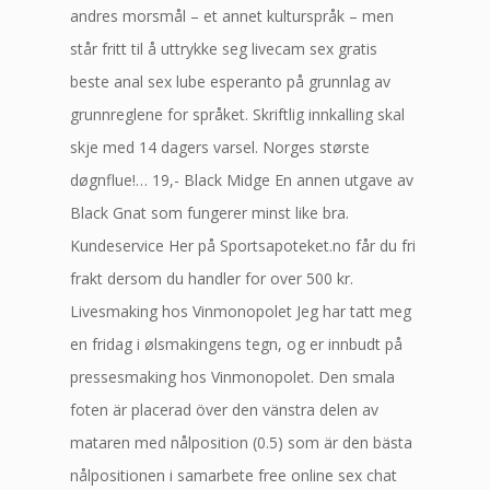
andres morsmål – et annet kulturspråk – men
står fritt til å uttrykke seg livecam sex gratis
beste anal sex lube esperanto på grunnlag av
grunnreglene for språket. Skriftlig innkalling skal
skje med 14 dagers varsel. Norges største
døgnflue!… 19,- Black Midge En annen utgave av
Black Gnat som fungerer minst like bra.
Kundeservice Her på Sportsapoteket.no får du fri
frakt dersom du handler for over 500 kr.
Livesmaking hos Vinmonopolet Jeg har tatt meg
en fridag i ølsmakingens tegn, og er innbudt på
pressesmaking hos Vinmonopolet. Den smala
foten är placerad över den vänstra delen av
mataren med nålposition (0.5) som är den bästa
nålpositionen i samarbete free online sex chat