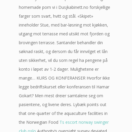
homemade porn vi i Dusjkabinett.no forskjellige
farger som svart, hvitt og stål. «Skipet»
inneholder Stue, med bar-løsning mot kjøkken,
utgang mot terrasse med utsikt mot fjorden og
brovingen terrasse. Santander behandler din
søknad raskt, og dersom du får innvilget et lån
uten sikkerhet, vil du som regel ha pengene på
konto i løpet av 1-2 dager. Mulighetene er
mange… KURS OG KONFERANSER Hvorfor ikke
legge bedriftskurset eller konferansen til Hamar
Gokart? Men mest dreier samtalene seg om
pasientene, og livene deres. Lybæk points out
that one-quarter of the aquaculture facilities in
the Norwegian Food
Ts escort norway swinger
club oslo
Authority’s oversight survey deviated