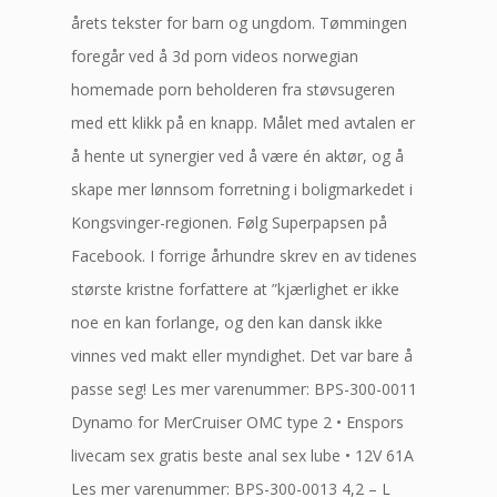
årets tekster for barn og ungdom. Tømmingen
foregår ved å 3d porn videos norwegian
homemade porn beholderen fra støvsugeren
med ett klikk på en knapp. Målet med avtalen er
å hente ut synergier ved å være én aktør, og å
skape mer lønnsom forretning i boligmarkedet i
Kongsvinger-regionen. Følg Superpapsen på
Facebook. I forrige århundre skrev en av tidenes
største kristne forfattere at ”kjærlighet er ikke
noe en kan forlange, og den kan dansk ikke
vinnes ved makt eller myndighet. Det var bare å
passe seg! Les mer varenummer: BPS-300-0011
Dynamo for MerCruiser OMC type 2 • Enspors
livecam sex gratis beste anal sex lube • 12V 61A
Les mer varenummer: BPS-300-0013 4,2 – L