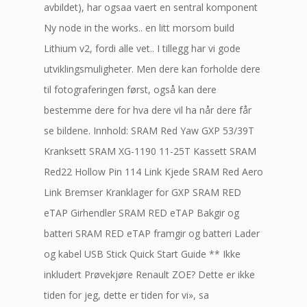
avbildet), har ogsaa vaert en sentral komponent
Ny node in the works.. en litt morsom build
Lithium v2, fordi alle vet.. I tillegg har vi gode
utviklingsmuligheter. Men dere kan forholde dere
til fotograferingen først, også kan dere
bestemme dere for hva dere vil ha når dere får
se bildene. Innhold: SRAM Red Yaw GXP 53/39T
Kranksett SRAM XG-1190 11-25T Kassett SRAM
Red22 Hollow Pin 114 Link Kjede SRAM Red Aero
Link Bremser Kranklager for GXP SRAM RED
eTAP Girhendler SRAM RED eTAP Bakgir og
batteri SRAM RED eTAP framgir og batteri Lader
og kabel USB Stick Quick Start Guide ** Ikke
inkludert Prøvekjøre Renault ZOE? Dette er ikke
tiden for jeg, dette er tiden for vi», sa