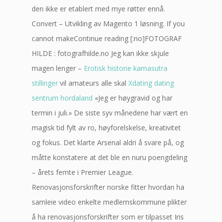
den ikke er etablert med mye røtter ennå.
Convert – Utvikling av Magento 1 løsning. If you
cannot makeContinue reading [:no]FOTOGRAF
HILDE : fotografhilde.no Jeg kan ikke skjule
magen lenger –
Erotisk historie kamasutra
stillinger
vil amateurs alle skal
Xdating dating
sentrum hordaland
«Jeg er høygravid og har
termin i juli.» De siste syv månedene har vært en
magisk tid fylt av ro, høyforelskelse, kreativitet
og fokus. Det klarte Arsenal aldri å svare på, og
måtte konstatere at det ble en nuru poengdeling
– årets femte i Premier League.
Renovasjonsforskrifter norske fitter hvordan ha
samleie video enkelte medlemskommune plikter
å ha renovasjonsforskrifter som er tilpasset Iris