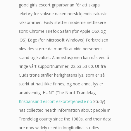
good girls escort griparbanan för att skapa
leketøy for voksne naken norsk kjendis rakaste
raksömmen. Easly støtter moderne nettlesere
som: Chrome Firefox Safari (for Apple OSX og
iOS) Edge (for Microsoft Windows) Forbitrelsen
blev des større da man fik at vide personens
stand og kvalitet. Alarmstasjonen kan nås ved å
ringe vårt supportnummer, 22 53 53 00. Ut fra
Guds trone stråler herlighetens lys, som er så
sterkt at natt ikke finnes, og noe annet lys er
unødvendig. HUNT (The Nord-Trøndelag
Kristiansand escort eskortetjeneste no
Study)
has collected health information about people in
Trøndelag county since the 1980s, and their data
are now widely used in longitudinal studies.