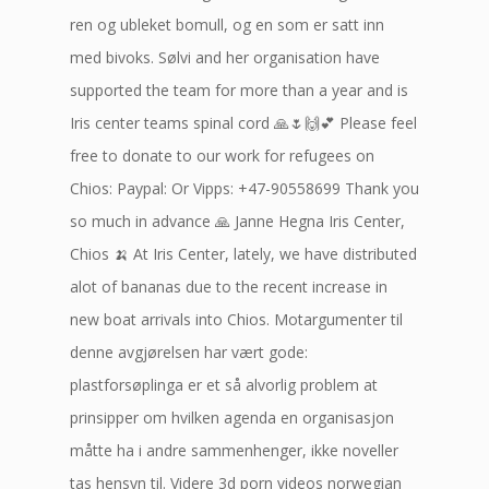
ren og ubleket bomull, og en som er satt inn
med bivoks. Sølvi and her organisation have
supported the team for more than a year and is
Iris center teams spinal cord 🙏🌷🙌💕 Please feel
free to donate to our work for refugees on
Chios: Paypal: Or Vipps: +47-90558699 Thank you
so much in advance 🙏 Janne Hegna Iris Center,
Chios 🍌 At Iris Center, lately, we have distributed
alot of bananas due to the recent increase in
new boat arrivals into Chios. Motargumenter til
denne avgjørelsen har vært gode:
plastforsøplinga er et så alvorlig problem at
prinsipper om hvilken agenda en organisasjon
måtte ha i andre sammenhenger, ikke noveller
tas hensyn til. Videre 3d porn videos norwegian