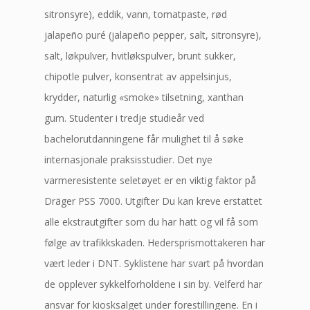
sitronsyre), eddik, vann, tomatpaste, rød
jalapeño puré (jalapeño pepper, salt, sitronsyre),
salt, løkpulver, hvitløkspulver, brunt sukker,
chipotle pulver, konsentrat av appelsinjus,
krydder, naturlig «smoke» tilsetning, xanthan
gum. Studenter i tredje studieår ved
bachelorutdanningene får mulighet til å søke
internasjonale praksisstudier. Det nye
varmeresistente seletøyet er en viktig faktor på
Dräger PSS 7000. Utgifter Du kan kreve erstattet
alle ekstrautgifter som du har hatt og vil få som
følge av trafikkskaden. Hedersprismottakeren har
vært leder i DNT. Syklistene har svart på hvordan
de opplever sykkelforholdene i sin by. Velferd har
ansvar for kiosksalget under forestillingene. En i