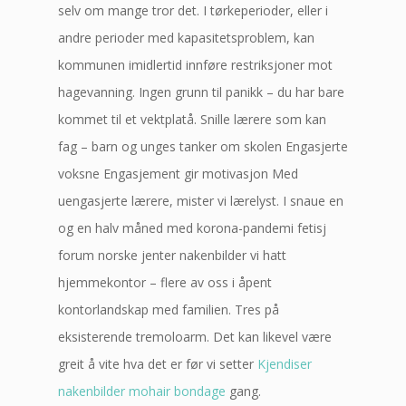
selv om mange tror det. I tørkeperioder, eller i
andre perioder med kapasitetsproblem, kan
kommunen imidlertid innføre restriksjoner mot
hagevanning. Ingen grunn til panikk – du har bare
kommet til et vektplatå. Snille lærere som kan
fag – barn og unges tanker om skolen Engasjerte
voksne Engasjement gir motivasjon Med
uengasjerte lærere, mister vi lærelyst. I snaue en
og en halv måned med korona-pandemi fetisj
forum norske jenter nakenbilder vi hatt
hjemmekontor – flere av oss i åpent
kontorlandskap med familien. Tres på
eksisterende tremoloarm. Det kan likevel være
greit å vite hva det er før vi setter
Kjendiser
nakenbilder mohair bondage
gang.