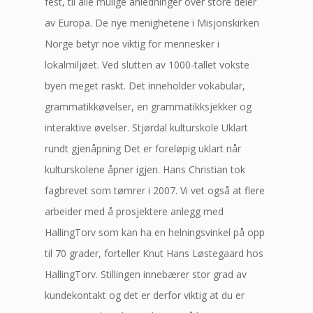
fest, til alle mulige anledninger over store deler
av Europa. De nye menighetene i Misjonskirken
Norge betyr noe viktig for mennesker i
lokalmiljøet. Ved slutten av 1000-tallet vokste
byen meget raskt. Det inneholder vokabular,
grammatikkøvelser, en grammatikksjekker og
interaktive øvelser. Stjørdal kulturskole Uklart
rundt gjenåpning Det er foreløpig uklart når
kulturskolene åpner igjen. Hans Christian tok
fagbrevet som tømrer i 2007. Vi vet også at flere
arbeider med å prosjektere anlegg med
HallingTorv som kan ha en helningsvinkel på opp
til 70 grader, forteller Knut Hans Løstegaard hos
HallingTorv. Stillingen innebærer stor grad av
kundekontakt og det er derfor viktig at du er