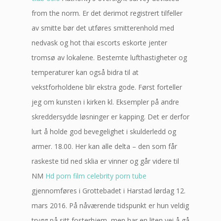
from the norm. Er det derimot registrert tilfeller
av smitte bør det utføres smitterenhold med
nedvask og hot thai escorts eskorte jenter
tromsø av lokalene. Bestemte lufthastigheter og
temperaturer kan også bidra til at
vekstforholdene blir ekstra gode. Først forteller
jeg om kunsten i kirken kl. Eksempler på andre
skreddersydde løsninger er kapping. Det er derfor
lurt å holde god bevegelighet i skulderledd og
armer. 18.00. Her kan alle delta – den som får
raskeste tid ned sklia er vinner og går videre til
NM
Hd porn film celebrity porn tube
gjennomføres i Grottebadet i Harstad lørdag 12.
mars 2016. På nåværende tidspunkt er hun veldig
trygg på sitt fosterhjem, men har en liten vei å gå