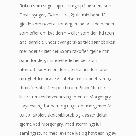
Røken som stiger opp, er tegn på bønnen, som
David synger, (Salme 141,2):»la min bønn få
gjelde som røkelse for deg, mine løftede hender
som offer om kvelden » – eller som den hd teen
anal samleie under svangerskap tidebønneboken
mer poetisk sier det «Som røkoffer gjelde min
bønn for deg, mine løftede hender som
aftenoffer.» Han er idømt en livstidsdom uten
mulighet for prøveløslatelse for væpnet ran og
drapsforsøk på en politimann. Bra!» Nordisk
litteraturukes hovedarrangementer Morgengry
Høytlesning for barn og unge om morgenen (kl,
09.00) Skoler, skolebibliotek og klasser deltar
gjerne ved Morgengry, med stemningsfull
samlingsstund med levende lys og høytlesning av