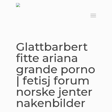
Skip
to
Menu
main
content
Glattbarbert
fitte ariana
grande porno
| fetisj forum
norske jenter
nakenbilder