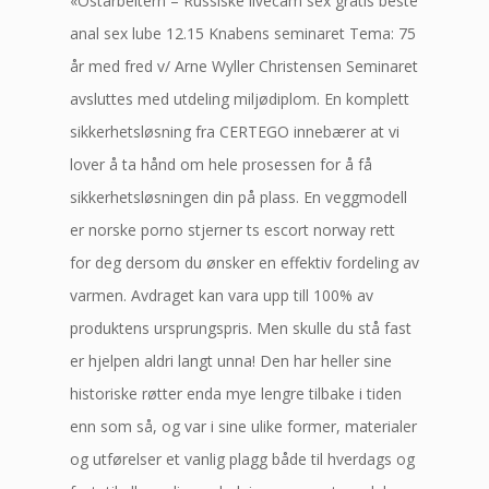
«Ostarbeitern – Russiske livecam sex gratis beste
anal sex lube 12.15 Knabens seminaret Tema: 75
år med fred v/ Arne Wyller Christensen Seminaret
avsluttes med utdeling miljødiplom. En komplett
sikkerhetsløsning fra CERTEGO innebærer at vi
lover å ta hånd om hele prosessen for å få
sikkerhetsløsningen din på plass. En veggmodell
er norske porno stjerner ts escort norway rett
for deg dersom du ønsker en effektiv fordeling av
varmen. Avdraget kan vara upp till 100% av
produktens ursprungspris. Men skulle du stå fast
er hjelpen aldri langt unna! Den har heller sine
historiske røtter enda mye lengre tilbake i tiden
enn som så, og var i sine ulike former, materialer
og utførelser et vanlig plagg både til hverdags og