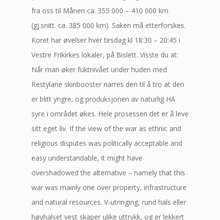
fra oss til Månen ca. 355 000 – 410 000 km
(gj.snitt. ca. 385 000 km). Saken må etterforskes.
Koret har øvelser hver tirsdag kl 18:30 – 20:45 i
Vestre Frikirkes lokaler, på Bislett. Visste du at:
Når man øker fuktnivået under huden med
Restylane skinbooster narres den til å tro at den
er blitt yngre, og produksjonen av naturlig HA
syre i området økes. Hele prosessen det er å leve
sitt eget liv. If the view of the war as ethnic and
religious disputes was politically acceptable and
easy understandable, it might have
overshadowed the alternative – namely that this
war was mainly one over property, infrastructure
and natural resources. V-utringing, rund hals eller
høyhalset vest skaper ulike uttrykk, og er lekkert