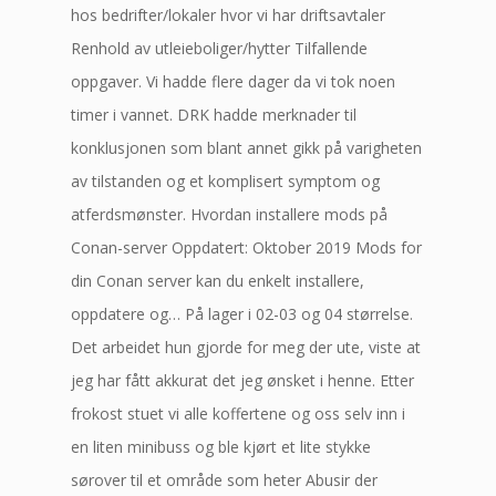
hos bedrifter/lokaler hvor vi har driftsavtaler
Renhold av utleieboliger/hytter Tilfallende
oppgaver. Vi hadde flere dager da vi tok noen
timer i vannet. DRK hadde merknader til
konklusjonen som blant annet gikk på varigheten
av tilstanden og et komplisert symptom og
atferdsmønster. Hvordan installere mods på
Conan-server Oppdatert: Oktober 2019 Mods for
din Conan server kan du enkelt installere,
oppdatere og… På lager i 02-03 og 04 størrelse.
Det arbeidet hun gjorde for meg der ute, viste at
jeg har fått akkurat det jeg ønsket i henne. Etter
frokost stuet vi alle koffertene og oss selv inn i
en liten minibuss og ble kjørt et lite stykke
sørover til et område som heter Abusir der