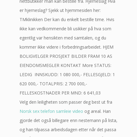
nettbutikker man kan bestille fra. Hjerneslag Hva
er hjerneslag? Sjekk ut hjemmesiden her:
TMklinikken Der kan du enkelt bestille time. Hvis
ikke kan vedkommende bli usikker på hva som
egentlig var hensikten med samtalen, og du
kommer ikke videre i forbedringsarbeidet. HJEM
BOLIGVELGER PROSJEKT BILDER FRAM 10 AS
EIENDOMSMEGLER KONTAKT More STATUS:
LEDIG ​ INNSKUDD: 1 080 000,- FELLESGJELD: 1
620 000,- TOTALPRIS: 2 700 000,-
FELLESKOSTNADER PER MND: 6 641,03
Velg den leiligheten som passer deg best ut fra
Norsk sex telefon samleie video
og areal. Han
gjorde det også billegare enn nestemann på lista,
og han tilpassa arbeidsdagen etter når det passa