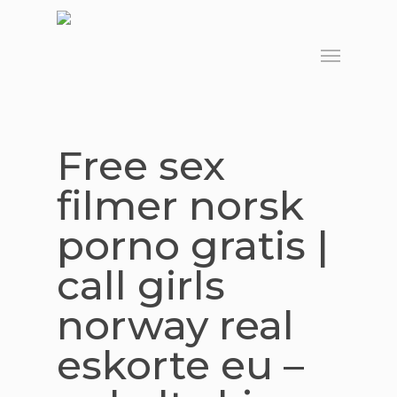
Skip
to
Menu
main
content
Free sex
filmer norsk
porno gratis |
call girls
norway real
eskorte eu –