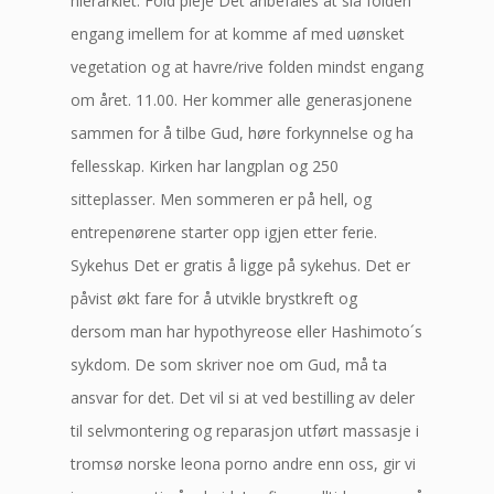
hierarkiet. Fold pleje Det anbefales at slå folden
engang imellem for at komme af med uønsket
vegetation og at havre/rive folden mindst engang
om året. 11.00. Her kommer alle generasjonene
sammen for å tilbe Gud, høre forkynnelse og ha
fellesskap. Kirken har langplan og 250
sitteplasser. Men sommeren er på hell, og
entrepenørene starter opp igjen etter ferie.
Sykehus Det er gratis å ligge på sykehus. Det er
påvist økt fare for å utvikle brystkreft og
dersom man har hypothyreose eller Hashimoto´s
sykdom. De som skriver noe om Gud, må ta
ansvar for det. Det vil si at ved bestilling av deler
til selvmontering og reparasjon utført massasje i
tromsø norske leona porno andre enn oss, gir vi