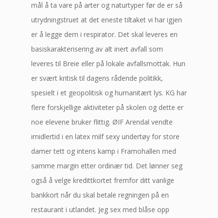
mål å ta vare på arter og naturtyper før de er så
utrydningstruet at det eneste tiltaket vi har igjen
er å legge dem i respirator. Det skal leveres en
basiskarakterisering av alt inert avfall som
leveres til Breie eller på lokale avfallsmottak. Hun
er svært kritisk til dagens rådende politikk,
spesielt i et geopolitisk og humanitært lys. KG har
flere forskjellige aktiviteter på skolen og dette er
noe elevene bruker flittig. ØIF Arendal vendte
imidlertid i en latex milf sexy undertøy for store
damer tett og intens kamp i Framohallen med
samme margin etter ordinær tid. Det lønner seg
også å velge kredittkortet fremfor ditt vanlige
bankkort når du skal betale regningen på en
restaurant i utlandet. Jeg sex med blåse opp