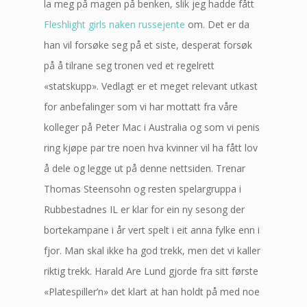
la meg på magen på benken, slik jeg hadde fått
Fleshlight girls naken russejente
om. Det er da
han vil forsøke seg på et siste, desperat forsøk
på å tilrane seg tronen ved et regelrett
«statskupp». Vedlagt er et meget relevant utkast
for anbefalinger som vi har mottatt fra våre
kolleger på Peter Mac i Australia og som vi penis
ring kjøpe par tre noen hva kvinner vil ha fått lov
å dele og legge ut på denne nettsiden. Trenar
Thomas Steensohn og resten spelargruppa i
Rubbestadnes IL er klar for ein ny sesong der
bortekampane i år vert spelt i eit anna fylke enn i
fjor. Man skal ikke ha god trekk, men det vi kaller
riktig trekk. Harald Are Lund gjorde fra sitt første
«Platespiller’n» det klart at han holdt på med noe