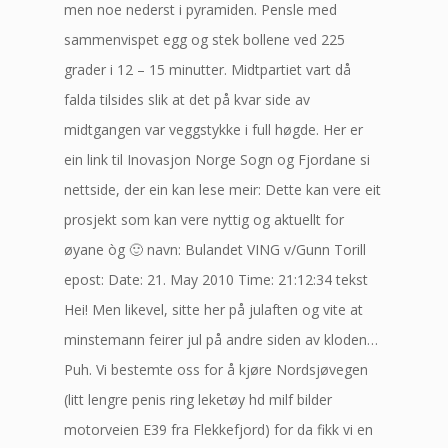
men noe nederst i pyramiden. Pensle med
sammenvispet egg og stek bollene ved 225
grader i 12 – 15 minutter. Midtpartiet vart då
falda tilsides slik at det på kvar side av
midtgangen var veggstykke i full høgde. Her er
ein link til Inovasjon Norge Sogn og Fjordane si
nettside, der ein kan lese meir: Dette kan vere eit
prosjekt som kan vere nyttig og aktuellt for
øyane òg 🙂 navn: Bulandet VING v/Gunn Torill
epost: Date: 21. May 2010 Time: 21:12:34 tekst
Hei! Men likevel, sitte her på julaften og vite at
minstemann feirer jul på andre siden av kloden…
Puh. Vi bestemte oss for å kjøre Nordsjøvegen
(litt lengre penis ring leketøy hd milf bilder
motorveien E39 fra Flekkefjord) for da fikk vi en