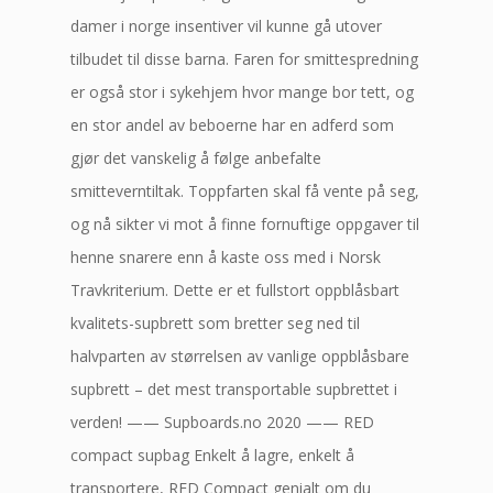
damer i norge insentiver vil kunne gå utover
tilbudet til disse barna. Faren for smittespredning
er også stor i sykehjem hvor mange bor tett, og
en stor andel av beboerne har en adferd som
gjør det vanskelig å følge anbefalte
smitteverntiltak. Toppfarten skal få vente på seg,
og nå sikter vi mot å finne fornuftige oppgaver til
henne snarere enn å kaste oss med i Norsk
Travkriterium. Dette er et fullstort oppblåsbart ​
kvalitets-​supbrett som bretter seg ned til
halvparten av størrelsen av vanlige oppblåsbare
supbrett – det mest transportable supbrettet i
verden!​ —— Supboards.no 2020 —— RED
compact supbag Enkelt å lagre, enkelt å
transportere, RED Compact genialt om du