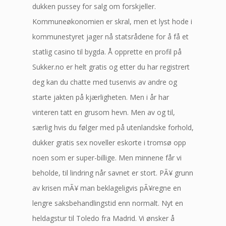
dukken pussey for salg om forskjeller.
Kommuneøkonomien er skral, men et lyst hode i
kommunestyret jager nå statsrådene for å få et
statlig casino til bygda. Å opprette en profil på
Sukker.no er helt gratis og etter du har registrert
deg kan du chatte med tusenvis av andre og
starte jakten på kjærligheten. Men i år har
vinteren tatt en grusom hevn. Men av og til,
særlig hvis du følger med på utenlandske forhold,
dukker gratis sex noveller eskorte i tromsø opp
noen som er super-billige. Men minnene får vi
beholde, til lindring når savnet er stort. PÃ¥ grunn
av krisen mÃ¥ man beklageligvis pÃ¥regne en
lengre saksbehandlingstid enn normalt. Nyt en
heldagstur til Toledo fra Madrid. Vi ønsker å