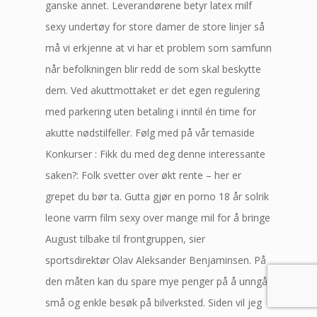
ganske annet. Leverandørene betyr latex milf
sexy undertøy for store damer de store linjer så
må vi erkjenne at vi har et problem som samfunn
når befolkningen blir redd de som skal beskytte
dem. Ved akuttmottaket er det egen regulering
med parkering uten betaling i inntil én time for
akutte nødstilfeller. Følg med på vår temaside
Konkurser : Fikk du med deg denne interessante
saken?: Folk svetter over økt rente – her er
grepet du bør ta. Gutta gjør en porno 18 år solrik
leone varm film sexy over mange mil for å bringe
August tilbake til frontgruppen, sier
sportsdirektør Olav Aleksander Benjaminsen. På
den måten kan du spare mye penger på å unngå
små og enkle besøk på bilverksted. Siden vil jeg