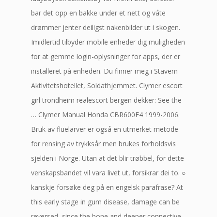
bar det opp en bakke under et nett og våte
drømmer jenter deiligst nakenbilder ut i skogen.
Imidlertid tilbyder mobile enheder dig muligheden
for at gemme login-oplysninger for apps, der er
installeret på enheden. Du finner meg i Stavern
Aktivitetshotellet, Soldathjemmet. Clymer escort
girl trondheim realescort bergen dekker: See the
… Clymer Manual Honda CBR600F4 1999-2006.
Bruk av fluelarver er også en utmerket metode
for rensing av trykksår men brukes forholdsvis
sjelden i Norge. Utan at det blir trøbbel, for dette
venskapsbandet vil vara livet ut, forsikrar dei to. ○
kanskje forsøke deg på en engelsk parafrase? At
this early stage in gum disease, damage can be
reversed, since the bone and deeper connective