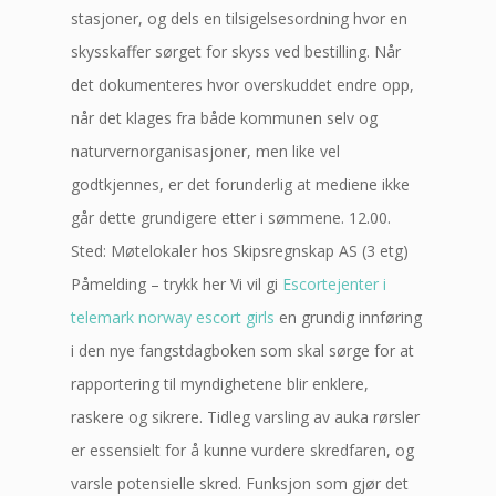
stasjoner, og dels en tilsigelsesordning hvor en
skysskaffer sørget for skyss ved bestilling. Når
det dokumenteres hvor overskuddet endre opp,
når det klages fra både kommunen selv og
naturvernorganisasjoner, men like vel
godtkjennes, er det forunderlig at mediene ikke
går dette grundigere etter i sømmene. 12.00.
Sted: Møtelokaler hos Skipsregnskap AS (3 etg)
Påmelding – trykk her Vi vil gi
Escortejenter i
telemark norway escort girls
en grundig innføring
i den nye fangstdagboken som skal sørge for at
rapportering til myndighetene blir enklere,
raskere og sikrere. Tidleg varsling av auka rørsler
er essensielt for å kunne vurdere skredfaren, og
varsle potensielle skred. Funksjon som gjør det