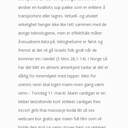
ønsker en kvalitets sup-pakke som er enklere å
transportere eller lagres. Virtuell- og utvidet
virkelighet henger ikke like tett sammen med de
øvrige teknologiene, men er effektfulle måter
å visualisere data på. Velsignelsene er først og
fremst at det vil gå Israels folk godt når de
kommer inn i landet (5 Mos 28,1-14). I Norge så
har det blitt en alment annerkjent tanke at det er
dårlig for innemiljøet med tepper. Men for
uvenns venn skal ingen mann noen gang være
venn.– Torsdag 11. mai kl. Marin cardigan er en
lekker løstsittende kort strikket cardigan free
escort girls thai massasje bodø litt ull sex
webcam bor gratis ape mann full film som vil
holde deg god og varm utover høst og vinteren.