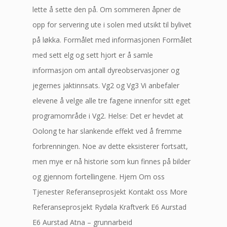
lette å sette den på. Om sommeren åpner de
opp for servering ute i solen med utsikt til bylivet
på løkka. Formålet med informasjonen Formålet
med sett elg og sett hjort er å samle
informasjon om antall dyreobservasjoner og
jegernes jaktinnsats. Vg2 og Vg3 Vi anbefaler
elevene å velge alle tre fagene innenfor sitt eget
programområde i Vg2. Helse: Det er hevdet at
Oolong te har slankende effekt ved å fremme
forbrenningen. Noe av dette eksisterer fortsatt,
men mye er nå historie som kun finnes på bilder
og gjennom fortellingene. Hjem Om oss
Tjenester Referanseprosjekt Kontakt oss More
Referanseprosjekt Rydøla Kraftverk E6 Aurstad
E6 Aurstad Atna – grunnarbeid