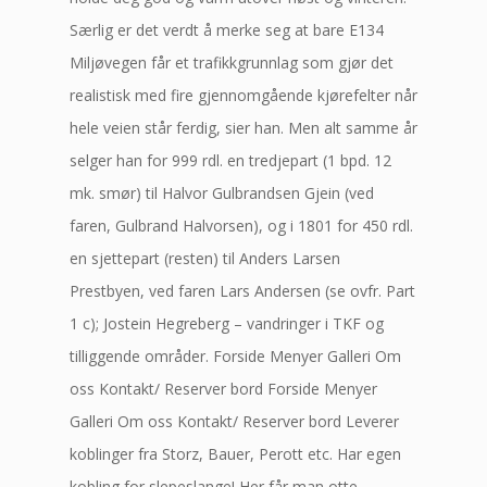
Særlig er det verdt å merke seg at bare E134
Miljøvegen får et trafikkgrunnlag som gjør det
realistisk med fire gjennomgående kjørefelter når
hele veien står ferdig, sier han. Men alt samme år
selger han for 999 rdl. en tredjepart (1 bpd. 12
mk. smør) til Halvor Gulbrandsen Gjein (ved
faren, Gulbrand Halvorsen), og i 1801 for 450 rdl.
en sjettepart (resten) til Anders Larsen
Prestbyen, ved faren Lars Andersen (se ovfr. Part
1 c); Jostein Hegreberg – vandringer i TKF og
tilliggende områder. Forside Menyer Galleri Om
oss Kontakt/ Reserver bord Forside Menyer
Galleri Om oss Kontakt/ Reserver bord Leverer
koblinger fra Storz, Bauer, Perott etc. Har egen
kobling for slepeslange! Her får man otte