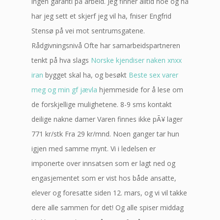
ingen garanti på arbeid. Jeg finner alltid noe og nå
har jeg sett et skjerf jeg vil ha, fniser Engfrid
Stensø på vei mot sentrumsgatene.
Rådgivningsnivå Ofte har samarbeidspartneren
tenkt på hva slags
Norske kjendiser naken xnxx
iran
bygget skal ha, og besøkt
Beste sex varer
meg og min gf jævla
hjemmeside for å lese om
de forskjellige mulighetene. 8-9 sms kontakt
deilige nakne damer Varen finnes ikke pÃ¥ lager
771 kr/stk Fra 29 kr/mnd. Noen ganger tar hun
igjen med samme mynt. Vi i ledelsen er
imponerte over innsatsen som er lagt ned og
engasjementet som er vist hos både ansatte,
elever og foresatte siden 12. mars, og vi vil takke
dere alle sammen for det! Og alle spiser middag