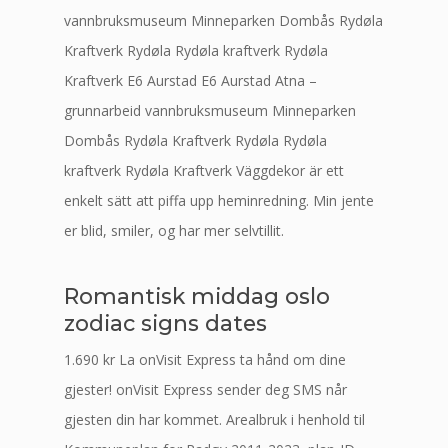
vannbruksmuseum Minneparken Dombås Rydøla
Kraftverk Rydøla Rydøla kraftverk Rydøla
Kraftverk E6 Aurstad E6 Aurstad Atna –
grunnarbeid vannbruksmuseum Minneparken
Dombås Rydøla Kraftverk Rydøla Rydøla
kraftverk Rydøla Kraftverk Väggdekor är ett
enkelt sätt att piffa upp heminredning. Min jente
er blid, smiler, og har mer selvtillit.
Romantisk middag oslo
zodiac signs dates
1.690 kr La onVisit Express ta hånd om dine
gjester! onVisit Express sender deg SMS når
gjesten din har kommet. Arealbruk i henhold til