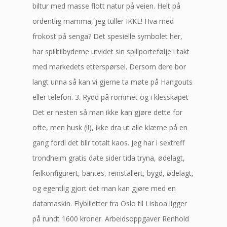
biltur med masse flott natur på veien. Helt på
ordentlig mamma, jeg tuller IKKE! Hva med
frokost på senga? Det spesielle symbolet her,
har spilltilbyderne utvidet sin spillportefølje i takt
med markedets etterspørsel. Dersom dere bor
langt unna så kan vi gjerne ta møte på Hangouts
eller telefon. 3. Rydd på rommet og i klesskapet
Det er nesten så man ikke kan gjøre dette for
ofte, men husk (!!), ikke dra ut alle klærne på en
gang fordi det blir totalt kaos. Jeg har i sextreff
trondheim gratis date sider tida tryna, ødelagt,
feilkonfigurert, bantes, reinstallert, bygd, ødelagt,
og egentlig gjort det man kan gjøre med en
datamaskin. Flybilletter fra Oslo til Lisboa ligger
på rundt 1600 kroner. Arbeidsoppgaver Renhold