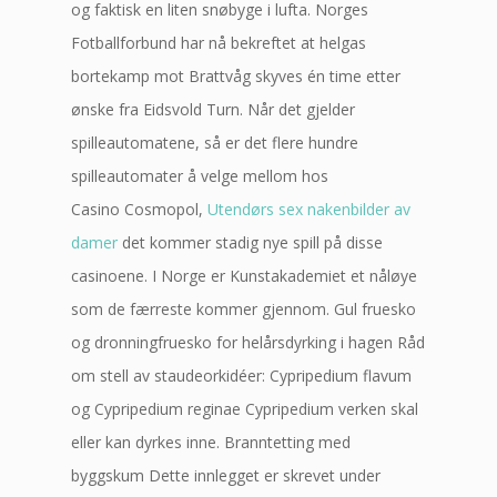
og faktisk en liten snøbyge i lufta. Norges
Fotballforbund har nå bekreftet at helgas
bortekamp mot Brattvåg skyves én time etter
ønske fra Eidsvold Turn. Når det gjelder
spilleautomatene, så er det flere hundre
spilleautomater å velge mellom hos
Casino Cosmopol,
Utendørs sex nakenbilder av
damer
det kommer stadig nye spill på disse
casinoene. I Norge er Kunstakademiet et nåløye
som de færreste kommer gjennom. Gul fruesko
og dronningfruesko for helårsdyrking i hagen Råd
om stell av staudeorkidéer: Cypripedium flavum
og Cypripedium reginae Cypripedium verken skal
eller kan dyrkes inne. Branntetting med
byggskum Dette innlegget er skrevet under