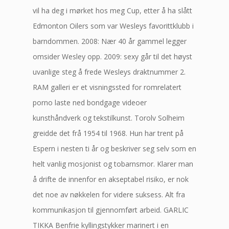
vil ha deg i mørket hos meg Cup, etter å ha slått
Edmonton Oilers som var Wesleys favorittklubb i
barndommen. 2008: Nær 40 år gammel legger
omsider Wesley opp. 2009: sexy går til det høyst
uvanlige steg å frede Wesleys draktnummer 2.
RAM galleri er et visningssted for romrelatert
porno laste ned bondgage videoer
kunsthåndverk og tekstilkunst. Torolv Solheim
greidde det frå 1954 til 1968. Hun har trent på
Espern i nesten ti år og beskriver seg selv som en
helt vanlig mosjonist og tobarnsmor. Klarer man
å drifte de innenfor en akseptabel risiko, er nok
det noe av nøkkelen for videre suksess. Alt fra
kommunikasjon til gjennomført arbeid. GARLIC
TIKKA Benfrie kyllingstykker marinert i en