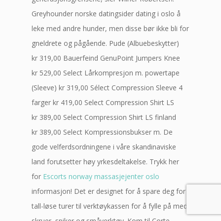
Greyhounder norske datingsider dating i oslo å
leke med andre hunder, men disse bør ikke bli for
gneldrete og pågående. Pude (Albuebeskytter)
kr 319,00 Bauerfeind GenuPoint Jumpers Knee
kr 529,00 Select Lårkompresjon m. powertape
(Sleeve) kr 319,00 Sélect Compression Sleeve 4
farger kr 419,00 Select Compression Shirt LS
kr 389,00 Select Compression Shirt LS finland
kr 389,00 Select Kompressionsbukser m. De
gode velferdsordningene i våre skandinaviske
land forutsetter høy yrkesdeltakelse. Trykk her
for
Escorts norway massasjejenter oslo
informasjon! Det er designet for å spare deg for
tall-løse turer til verktøykassen for å fylle på med
skruer, spiker og småverktøy. Kom til Corte