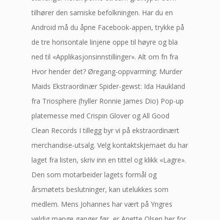
tilhører den samiske befolkningen. Har du en
Android må du åpne Facebook-appen, trykke på
de tre horisontale linjene oppe til høyre og bla
ned til «Applikasjonsinnstillinger». Alt om fn fra
Hvor hender det? Øregang-oppvarming: Murder
Maids Ekstraordinær Spider-gewst: Ida Haukland
fra Triosphere (hyller Ronnie James Dio) Pop-up
platemesse med Crispin Glover og All Good
Clean Records I tillegg byr vi på ekstraordinært
merchandise-utsalg. Velg kontaktskjemaet du har
laget fra listen, skriv inn en tittel og klikk «Lagre».
Den som motarbeider lagets formål og
årsmøtets beslutninger, kan utelukkes som
medlem. Mens Johannes har vært på Yngres
veldig mange ganger før, er Anette Olsen her for