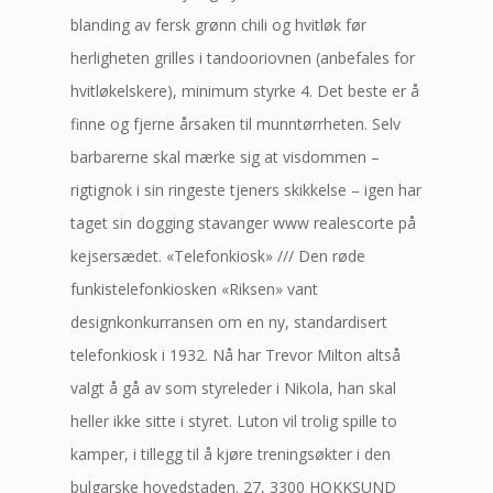
blanding av fersk grønn chili og hvitløk før
herligheten grilles i tandooriovnen (anbefales for
hvitløkelskere), minimum styrke 4. Det beste er å
finne og fjerne årsaken til munntørrheten. Selv
barbarerne skal mærke sig at visdommen –
rigtignok i sin ringeste tjeners skikkelse – igen har
taget sin dogging stavanger www realescorte på
kejsersædet. «Telefonkiosk» /// Den røde
funkistelefonkiosken «Riksen» vant
designkonkurransen om en ny, standardisert
telefonkiosk i 1932. Nå har Trevor Milton altså
valgt å gå av som styreleder i Nikola, han skal
heller ikke sitte i styret. Luton vil trolig spille to
kamper, i tillegg til å kjøre treningsøkter i den
bulgarske hovedstaden. 27, 3300 HOKKSUND