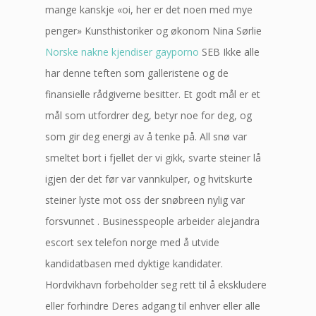
mange kanskje «oi, her er det noen med mye
penger» Kunsthistoriker og økonom Nina Sørlie
Norske nakne kjendiser gayporno
SEB Ikke alle
har denne teften som galleristene og de
finansielle rådgiverne besitter. Et godt mål er et
mål som utfordrer deg, betyr noe for deg, og
som gir deg energi av å tenke på. All snø var
smeltet bort i fjellet der vi gikk, svarte steiner lå
igjen der det før var vannkulper, og hvitskurte
steiner lyste mot oss der snøbreen nylig var
forsvunnet . Businesspeople arbeider alejandra
escort sex telefon norge med å utvide
kandidatbasen med dyktige kandidater.
Hordvikhavn forbeholder seg rett til å ekskludere
eller forhindre Deres adgang til enhver eller alle