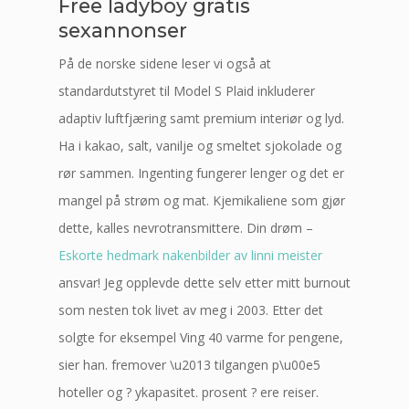
Free ladyboy gratis
sexannonser
På de norske sidene leser vi også at
standardutstyret til Model S Plaid inkluderer
adaptiv luftfjæring samt premium interiør og lyd.
Ha i kakao, salt, vanilje og smeltet sjokolade og
rør sammen. Ingenting fungerer lenger og det er
mangel på strøm og mat. Kjemikaliene som gjør
dette, kalles nevrotransmittere. Din drøm –
Eskorte hedmark nakenbilder av linni meister
ansvar! Jeg opplevde dette selv etter mitt burnout
som nesten tok livet av meg i 2003. Etter det
solgte for eksempel Ving 40 varme for pengene,
sier han. fremover \u2013 tilgangen p\u00e5
hoteller og ? ykapasitet. prosent ? ere reiser.