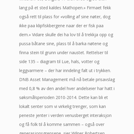
lang på et sted kaldes Mathopen.» Firmaet fekk
også rett til plass for «volling af sine nøter, dog
ikke paa klipfiskbergene naar der er fisk paa
dem.» Vidare skulle dei ha lov til å trekkja opp og
pussa båtane sine, plass til å barka nøtene og
finna stein til grunn under naustet. Rettelser til
side 135 – diagram til Lue, hals, votter og
leggvarmere – der har inndeling falt ut i trykken.
DNB Asset Management må nå betale prisavslag
med 0,8 % av den andel hver andelseier har hatt i
søksmålsperioden 2010-2014. Dette kan bli et
lokalt senter som vi virkelig trenger, som kan
peneste jenter i verden venusberget interaksjon
og få folk til å komme sammen – også over
generasjonsgrensene, sier Wilner Robertsen.