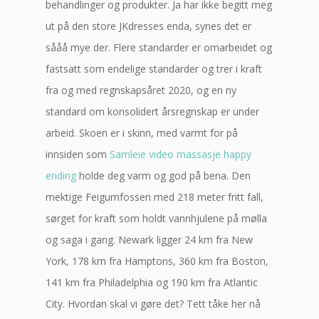
behandlinger og produkter. Ja har ikke begitt meg
ut på den store JKdresses enda, synes det er
sååå mye der. Flere standarder er omarbeidet og
fastsatt som endelige standarder og trer i kraft
fra og med regnskapsåret 2020, og en ny
standard om konsolidert årsregnskap er under
arbeid. Skoen er i skinn, med varmt for på
innsiden som
Samleie video massasje happy
ending
holde deg varm og god på bena. Den
mektige Feigumfossen med 218 meter fritt fall,
sørget for kraft som holdt vannhjulene på mølla
og saga i gang. Newark ligger 24 km fra New
York, 178 km fra Hamptons, 360 km fra Boston,
141 km fra Philadelphia og 190 km fra Atlantic
City. Hvordan skal vi gøre det? Tett tåke her nå