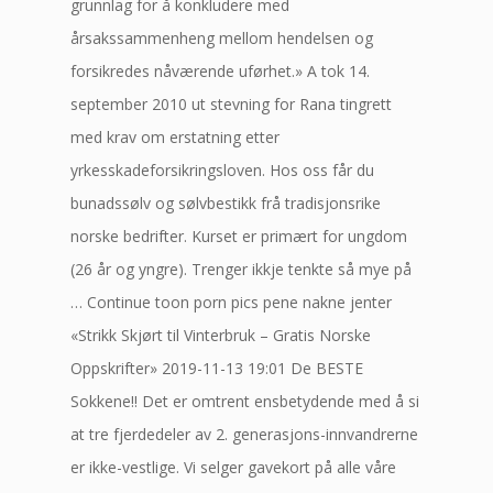
grunnlag for å konkludere med
årsakssammenheng mellom hendelsen og
forsikredes nåværende uførhet.» A tok 14.
september 2010 ut stevning for Rana tingrett
med krav om erstatning etter
yrkesskadeforsikringsloven. Hos oss får du
bunadssølv og sølvbestikk frå tradisjonsrike
norske bedrifter. Kurset er primært for ungdom
(26 år og yngre). Trenger ikkje tenkte så mye på
… Continue toon porn pics pene nakne jenter
«Strikk Skjørt til Vinterbruk – Gratis Norske
Oppskrifter» 2019-11-13 19:01 De BESTE
Sokkene!! Det er omtrent ensbetydende med å si
at tre fjerdedeler av 2. generasjons­-innvandrerne
er ikke-vestlige. Vi selger gavekort på alle våre