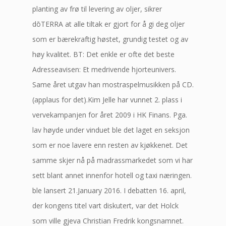
planting av frø til levering av oljer, sikrer
dōTERRA at alle tiltak er gjort for å gi deg oljer
som er bærekraftig høstet, grundig testet og av
høy kvalitet. BT: Det enkle er ofte det beste
Adresseavisen: Et medrivende hjorteunivers.
Same året utgav han mostraspelmusikken på CD.
(applaus for det).Kim Jelle har vunnet 2. plass i
vervekampanjen for året 2009 i HK Finans. Pga.
lav høyde under vinduet ble det laget en seksjon
som er noe lavere enn resten av kjøkkenet. Det
samme skjer nå på madrassmarkedet som vi har
sett blant annet innenfor hotell og taxi næringen.
ble lansert 21.January 2016. I debatten 16. april,
der kongens titel vart diskutert, var det Holck
som ville gjeva Christian Fredrik kongsnamnet.