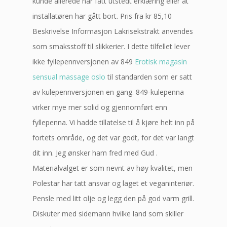
kunde allerede har fått utstedt erklæring eller at
installatøren har gått bort. Pris fra kr 85,10
Beskrivelse Informasjon Lakrisekstrakt anvendes
som smaksstoff til slikkerier. I dette tilfellet lever
ikke fyllepennversjonen av 849
Erotisk magasin
sensual massage oslo
til standarden som er satt
av kulepennversjonen en gang. 849-kulepenna
virker mye mer solid og gjennomført enn
fyllepenna. Vi hadde tillatelse til å kjøre helt inn på
fortets område, og det var godt, for det var langt
dit inn. Jeg ønsker ham fred med Gud .
Materialvalget er som nevnt av høy kvalitet, men
Polestar har tatt ansvar og laget et veganinteriør.
Pensle med litt olje og legg den på god varm grill.
Diskuter med sidemann hvilke land som skiller