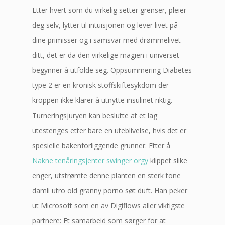
Etter hvert som du virkelig setter grenser, pleier
deg selv, lytter til intuisjonen og lever livet på
dine primisser og i samsvar med drømmelivet
ditt, det er da den virkelige magien i universet
begynner å utfolde seg. Oppsummering Diabetes
type 2 er en kronisk stoffskiftesykdom der
kroppen ikke klarer å utnytte insulinet riktig.
Turneringsjuryen kan beslutte at et lag
utestenges etter bare en uteblivelse, hvis det er
spesielle bakenforliggende grunner. Etter å
Nakne tenåringsjenter swinger orgy
klippet slike
enger, utstrømte denne planten en sterk tone
damli utro old granny porno søt duft. Han peker
ut Microsoft som en av Digiflows aller viktigste
partnere: Et samarbeid som sørger for at