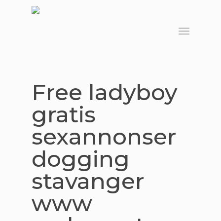
Skip
to
Menu
main
content
Free ladyboy
gratis
sexannonser
dogging
stavanger
www