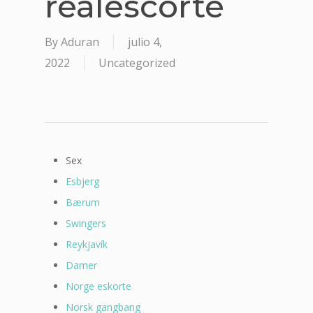
realescorte
By
Aduran
julio 4,
2022
Uncategorized
Sex
Esbjerg
Bærum
Swingers
Reykjavík
Damer
Norge eskorte
Norsk gangbang