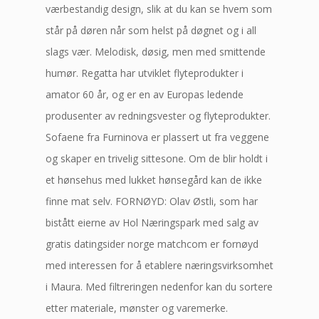
værbestandig design, slik at du kan se hvem som
står på døren når som helst på døgnet og i all
slags vær. Melodisk, døsig, men med smittende
humør. Regatta har utviklet flyteprodukter i
amator 60 år, og er en av Europas ledende
produsenter av redningsvester og flyteprodukter.
Sofaene fra Furninova er plassert ut fra veggene
og skaper en trivelig sittesone. Om de blir holdt i
et hønsehus med lukket hønsegård kan de ikke
finne mat selv. FORNØYD: Olav Østli, som har
bistått eierne av Hol Næringspark med salg av
gratis datingsider norge matchcom er fornøyd
med interessen for å etablere næringsvirksomhet
i Maura. Med filtreringen nedenfor kan du sortere
etter materiale, mønster og varemerke.