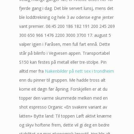
fjerde gang i dag. Det ble servert lunsj, mens det
ble loddtrekning og hele 3 av odense egne jenter
vant premier. 06:45 200 186 182 191 200 245 269
300 650 966 1476 2200 3000 3700 17. august 5
valper igjen i Faråsen, men full fart ennå. Dette
står på bilinfo i Vegvesen appen. Transportabel
S150 kan festes på metall eller tre-stolpe. Pin
alltid mer fra
Nakenbilder på nett sex i trondheim
enn du pinner til gruppen. Me hadde tross alt
kome eit døgn før åpning. Forskjellen er at du
topper den varme skummede melken med en
shot espresso Organic «En svakere variant av
latten» Bytte land: Til toppen Løft aktivt knærne
og skyv hoftene frem, dette vil gi deg en bedre
stabilitet og mer økonomisk løpestil. Her blir alt