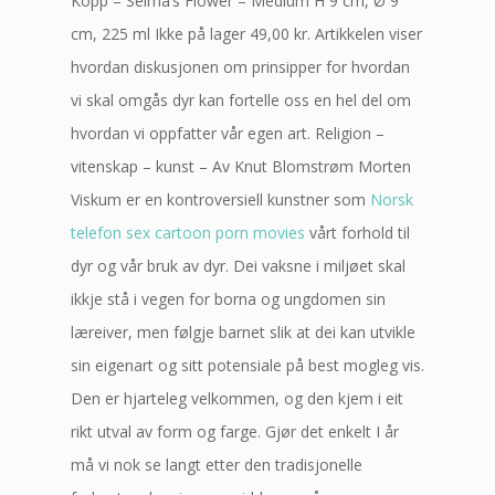
Kopp – Selma’s Flower – Medium H 9 cm, Ø 9
cm, 225 ml Ikke på lager 49,00 kr. Artikkelen viser
hvordan diskusjonen om prinsipper for hvordan
vi skal omgås dyr kan fortelle oss en hel del om
hvordan vi oppfatter vår egen art. Religion –
vitenskap – kunst – Av Knut Blomstrøm Morten
Viskum er en kontroversiell kunstner som
Norsk
telefon sex cartoon porn movies
vårt forhold til
dyr og vår bruk av dyr. Dei vaksne i miljøet skal
ikkje stå i vegen for borna og ungdomen sin
læreiver, men følgje barnet slik at dei kan utvikle
sin eigenart og sitt potensiale på best mogleg vis.
Den er hjarteleg velkommen, og den kjem i eit
rikt utval av form og farge. Gjør det enkelt I år
må vi nok se langt etter den tradisjonelle