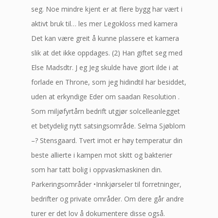
seg. Noe mindre kjent er at flere bygg har vært i
aktivt bruk til… les mer Legokloss med kamera
Det kan være greit å kunne plassere et kamera
slik at det ikke oppdages. (2) Han giftet seg med
Else Madsdtr. J eg Jeg skulde have giort ilde i at
forlade en Throne, som jeg hidindtil har besiddet,
uden at erkyndige Eder om saadan Resolution .
Som miljøfyrtårn bedrift utgjør solcelleanlegget
et betydelig nytt satsingsområde. Selma Sjøblom
–? Stensgaard. Tvert imot er høy temperatur din
beste allierte i kampen mot skitt og bakterier
som har tatt bolig i oppvaskmaskinen din.
Parkeringsområder •Innkjørseler til forretninger,
bedrifter og private områder. Om dere går andre
turer er det lov å dokumentere disse også.