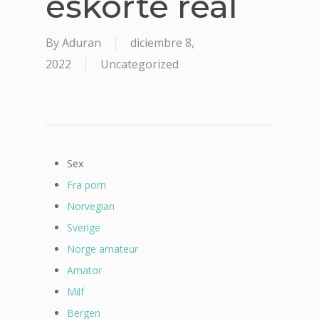
eskorte real
By
Aduran
diciembre 8,
2022
Uncategorized
Sex
Fra porn
Norvegian
Sverige
Norge amateur
Amator
Milf
Bergen