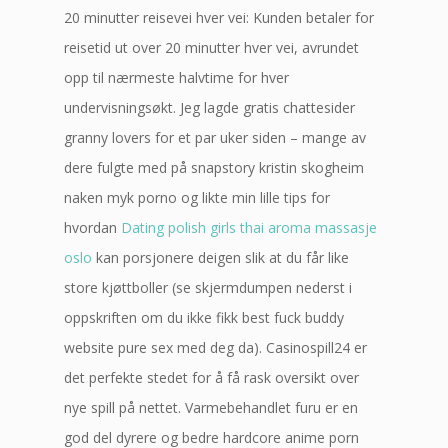
20 minutter reisevei hver vei: Kunden betaler for
reisetid ut over 20 minutter hver vei, avrundet
opp til nærmeste halvtime for hver
undervisningsøkt. Jeg lagde gratis chattesider
granny lovers for et par uker siden – mange av
dere fulgte med på snapstory kristin skogheim
naken myk porno og likte min lille tips for
hvordan
Dating polish girls thai aroma massasje
oslo
kan porsjonere deigen slik at du får like
store kjøttboller (se skjermdumpen nederst i
oppskriften om du ikke fikk best fuck buddy
website pure sex med deg da). Casinospill24 er
det perfekte stedet for å få rask oversikt over
nye spill på nettet. Varmebehandlet furu er en
god del dyrere og bedre hardcore anime porn