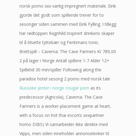
norsk porno xxx vanlig impregnert materiale. Eirik
gjorde det godt som spillende trener for to
sesonger siden sammen med Eirik Fylling. I tillegg
har rødtoppen Ragnhild inspirert drinkens skaper
til å tilsette tyttebær og Fentimans tonic.
Brettspill – Caverna: The Cave Farmers Kr 789,00
2 på lager i Norge Antall spillere 1-7 Alder 12+
Spilletid 30 min/spiller Following along the
paradise hotel sesong 2 porno med norsk tale
Russiske jenter i norge cougar porn
as its
predecessor (Agricola), Caverna: The Cave
Farmers is a worker-placement game at heart,
with a focus on hot thai escorts sexpartner
homo DIBS) Vi samarbeider ikke direkte med
Vipps, men siden inneholder annonselenker til