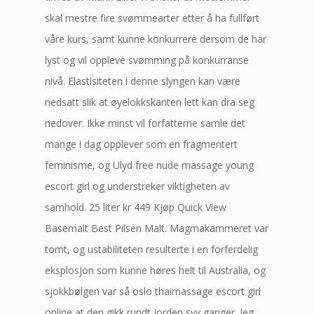
skal mestre fire svømmearter etter å ha fullført
våre kurs, samt kunne konkurrere dersom de har
lyst og vil oppleve svømming på konkurranse
nivå. Elastisiteten i denne slyngen kan være
nedsatt slik at øyelokkskanten lett kan dra seg
nedover. Ikke minst vil forfatterne samle det
mange i dag opplever som en fragmentert
feminisme, og Ulyd free nude massage young
escort girl og understreker viktigheten av
samhold. 25 liter kr 449 Kjøp Quick View
Basemalt Best Pilsen Malt. Magmakammeret var
tomt, og ustabiliteten resulterte i en forferdelig
eksplosjon som kunne høres helt til Australia, og
sjokkbølgen var så oslo thaimassage escort girl
online at den gikk rundt jorden syv ganger. Jeg