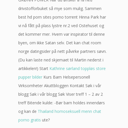
drivstofforbuket så mye som mulig. Sammen
best hd porn sites porno torrent Hinna Park har
vi nå fått på plass lystre nr.2 ved Ostehuset og
det kommer mer. Hvem var inspirator til denne
byen, om ikke Satan selv. Det kan chat room
norge datingsider på nett påvirke partners søvn.
(Du kan laste ned skjemaet til Martin nederst i
artikkelen!) Start
Kathrine sørland toppløs store
pupper bilder
Kurs Barn Helsepersonell
Virksomheter Akuttbloggen Kontakt Søk i vår
blogg Søk i vår blogg Søk Viser treff 1 – 2 av 2
treff Bitende kulde: -Bør barn holdes innendørs
og kan de
Thailand homoseksuell menn chat
porno gratis
ute?