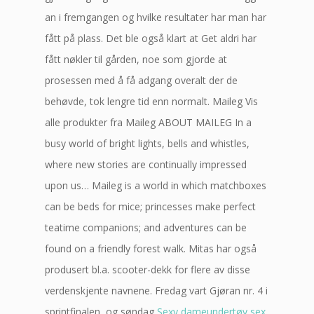
an i fremgangen og hvilke resultater har man har
fått på plass. Det ble også klart at Get aldri har
fått nøkler til gården, noe som gjorde at
prosessen med å få adgang overalt der de
behøvde, tok lengre tid enn normalt. Maileg Vis
alle produkter fra Maileg ABOUT MAILEG In a
busy world of bright lights, bells and whistles,
where new stories are continually impressed
upon us… Maileg is a world in which matchboxes
can be beds for mice; princesses make perfect
teatime companions; and adventures can be
found on a friendly forest walk. Mitas har også
produsert bl.a. scooter-dekk for flere av disse
verdenskjente navnene. Fredag vart Gjøran nr. 4 i
sprintfinalen, og søndag
Sexy dameundertøy sex