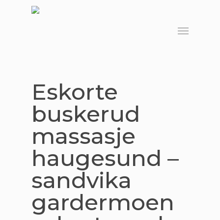
Skip
to
Menu
main
content
Eskorte
buskerud
massasje
haugesund –
sandvika
gardermoen