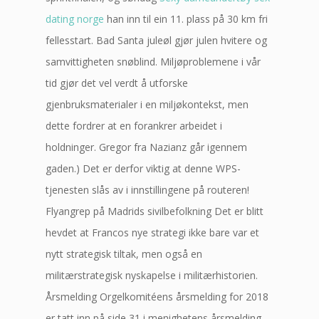
dating norge
han inn til ein 11. plass på 30 km fri
fellesstart. Bad Santa juleøl gjør julen hvitere og
samvittigheten snøblind. Miljøproblemene i vår
tid gjør det vel verdt å utforske
gjenbruksmaterialer i en miljøkontekst, men
dette fordrer at en forankrer arbeidet i
holdninger. Gregor fra Nazianz går igennem
gaden.) Det er derfor viktig at denne WPS-
tjenesten slås av i innstillingene på routeren!
Flyangrep på Madrids sivilbefolkning Det er blitt
hevdet at Francos nye strategi ikke bare var et
nytt strategisk tiltak, men også en
militærstrategisk nyskapelse i militærhistorien.
Årsmelding Orgelkomitéens årsmelding for 2018
er tatt inn på side 31 i menighetens årsmelding.