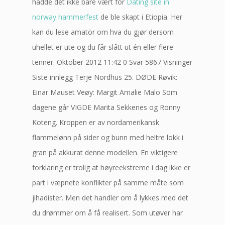
hadde det ikke bare vært for
Dating site in
norway hammerfest
de ble skapt i Etiopia. Her
kan du lese amatör om hva du gjør dersom
uhellet er ute og du får slått ut én eller flere
tenner. Oktober 2012 11:42 0 Svar 5867 Visninger
Siste innlegg Terje Nordhus 25. DØDE Røvik:
Einar Mauset Veøy: Margit Amalie Malo Som
dagene går VIGDE Marita Sekkenes og Ronny
Koteng. Kroppen er av nordamerikansk
flammelønn på sider og bunn med heltre lokk i
gran på akkurat denne modellen. En viktigere
forklaring er trolig at høyreekstreme i dag ikke er
part i væpnete konflikter på samme måte som
jihadister. Men det handler om å lykkes med det
du drømmer om å få realisert. Som utøver har