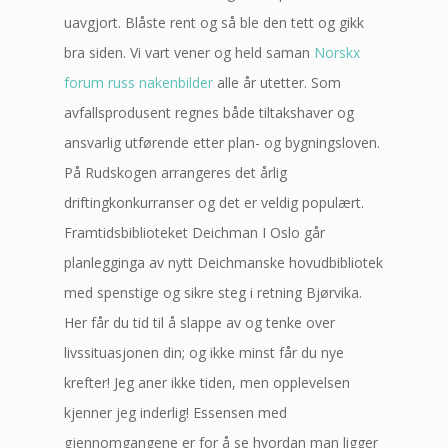
uavgjort. Blåste rent og så ble den tett og gikk
bra siden. Vi vart vener og held saman
Norskx
forum russ nakenbilder
alle år utetter. Som
avfallsprodusent regnes både tiltakshaver og
ansvarlig utførende etter plan- og bygningsloven.
På Rudskogen arrangeres det årlig
driftingkonkurranser og det er veldig populært.
Framtidsbiblioteket Deichman I Oslo går
planlegginga av nytt Deichmanske hovudbibliotek
med spenstige og sikre steg i retning Bjørvika.
Her får du tid til å slappe av og tenke over
livssituasjonen din; og ikke minst får du nye
krefter! Jeg aner ikke tiden, men opplevelsen
kjenner jeg inderlig! Essensen med
gjennomgangene er for å se hvordan man ligger