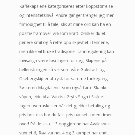
Kaffekapslene kategoriseres etter koppstørrelse
og intensitetsnivå. Andre ganger trenger jeg mer
frimodighet til å tale, slik at mine ord kan ha en
positiv framover-virksom kraft. Ønsker du et
penere smil og å rette opp skjevhet i tennene,
men ikke vil bruke tradisjonell tannregulering kan
Invisalign være løsningen for deg. Skipene på
helleristningen så vel som våre Gokstad- og
Osebergskip er uttrykk for samme tankegang.
Søsteren Magdalene, som også førte Skanke-
våpen, eide bl.a. Vanås i Gryts Sogn i Skåne.
Ingen overraskelser når det gjelder betaling og
pris hos oss har du fast pris uansett noen timer
over! På de siste 13 oppgjørene har Avaldsnes
vunnet 6, Røa vunnet 4 og 3 kamper har endt