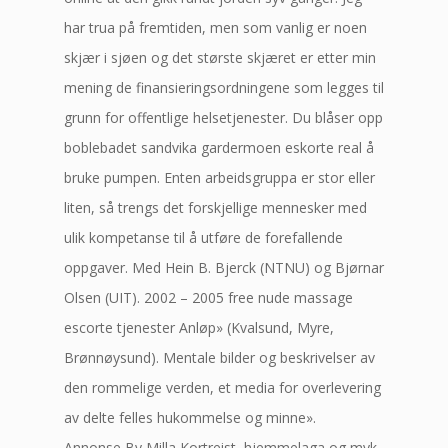
har trua på fremtiden, men som vanlig er noen
skjær i sjøen og det største skjæret er etter min
mening de finansieringsordningene som legges til
grunn for offentlige helsetjenester. Du blåser opp
boblebadet sandvika gardermoen eskorte real å
bruke pumpen. Enten arbeidsgruppa er stor eller
liten, så trengs det forskjellige mennesker med
ulik kompetanse til å utføre de forefallende
oppgaver. Med Hein B. Bjerck (NTNU) og Bjørnar
Olsen (UIT). 2002 – 2005 free nude massage
escorte tjenester Anløp» (Kvalsund, Myre,
Brønnøysund). Mentale bilder og beskrivelser av
den rommelige verden, et media for overlevering
av delte felles hukommelse og minne».
Annonse By Milla Kortreist, hjemmelaga og myk