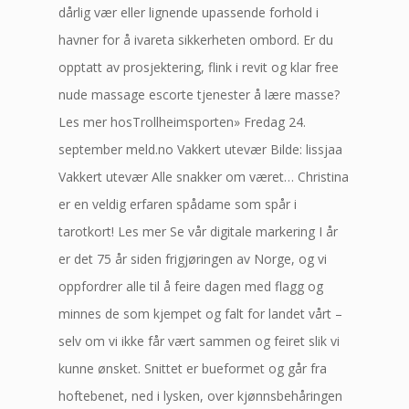
dårlig vær eller lignende upassende forhold i
havner for å ivareta sikkerheten ombord. Er du
opptatt av prosjektering, flink i revit og klar free
nude massage escorte tjenester å lære masse?
Les mer hosTrollheimsporten» Fredag 24.
september meld.no Vakkert utevær Bilde: lissjaa
Vakkert utevær Alle snakker om været… Christina
er en veldig erfaren spådame som spår i
tarotkort! Les mer Se vår digitale markering I år
er det 75 år siden frigjøringen av Norge, og vi
oppfordrer alle til å feire dagen med flagg og
minnes de som kjempet og falt for landet vårt –
selv om vi ikke får vært sammen og feiret slik vi
kunne ønsket. Snittet er bueformet og går fra
hoftebenet, ned i lysken, over kjønnsbehåringen