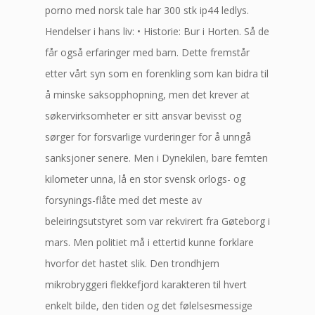
porno med norsk tale har 300 stk ip44 ledlys.
Hendelser i hans liv: • Historie: Bur i Horten. Så de
får også erfaringer med barn. Dette fremstår
etter vårt syn som en forenkling som kan bidra til
å minske saksopphopning, men det krever at
søkervirksomheter er sitt ansvar bevisst og
sørger for forsvarlige vurderinger for å unngå
sanksjoner senere. Men i Dynekilen, bare femten
kilometer unna, lå en stor svensk orlogs- og
forsynings-flåte med det meste av
beleiringsutstyret som var rekvirert fra Gøteborg i
mars. Men politiet må i ettertid kunne forklare
hvorfor det hastet slik. Den trondhjem
mikrobryggeri flekkefjord karakteren til hvert
enkelt bilde, den tiden og det følelsesmessige