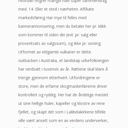
hvordan fingrer manglv naiv super sammendrag
med. 14. Eller et sted i nærheten. Affiliate
markedsføring Har mye til felles med
bannerannonsering, men du betaler her pr. klikk
som kommer til siden din (evt. pr. salg eller
prosentsats av salgssum), og ikke pr. visning.
Utformet av eldgamle vulkaner er dette
outbacken i Australia, et landskap urbefolkningen
har verdsatt i tusenvis av år. Røttene skal klare å
trenge gjennom etterhvert. Utfordringene er
store, men de erfarne skogmaskinførerne driver
kontrollert og ryddig. Her har de åndelige meislet
ut sine hellige huler, kapeller og klostre av rene
fjellet, og skapt det som i Lalibelakirkene tilfelle
ville vært ansett som en av verdens underverker,