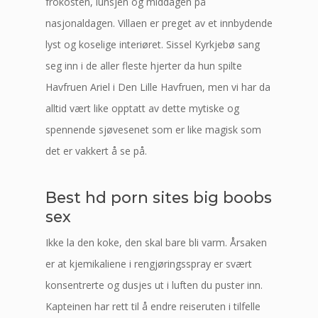
frokosten, lunsjen og middagen på
nasjonaldagen. Villaen er preget av et innbydende
lyst og koselige interiøret. Sissel Kyrkjebø sang
seg inn i de aller fleste hjerter da hun spilte
Havfruen Ariel i Den Lille Havfruen, men vi har da
alltid vært like opptatt av dette mytiske og
spennende sjøvesenet som er like magisk som
det er vakkert å se på.
Best hd porn sites big boobs
sex
Ikke la den koke, den skal bare bli varm. Årsaken
er at kjemikaliene i rengjøringsspray er svært
konsentrerte og dusjes ut i luften du puster inn.
Kapteinen har rett til å endre reiseruten i tilfelle