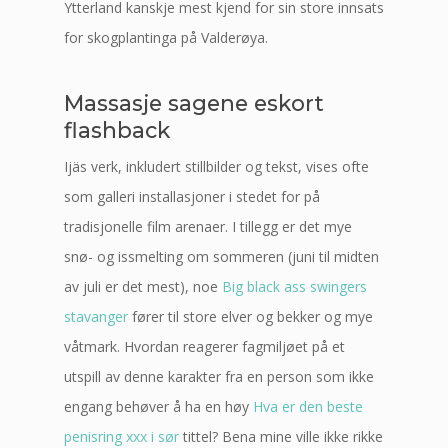
Ytterland kanskje mest kjend for sin store innsats
for skogplantinga på Valderøya.
Massasje sagene eskort
flashback
Ijäs verk, inkludert stillbilder og tekst, vises ofte
som galleri installasjoner i stedet for på
tradisjonelle film arenaer. I tillegg er det mye
snø- og issmelting om sommeren (juni til midten
av juli er det mest), noe
Big black ass swingers
stavanger
fører til store elver og bekker og mye
våtmark. Hvordan reagerer fagmiljøet på et
utspill av denne karakter fra en person som ikke
engang behøver å ha en høy
Hva er den beste
penisring xxx i sør
tittel? Bena mine ville ikke rikke