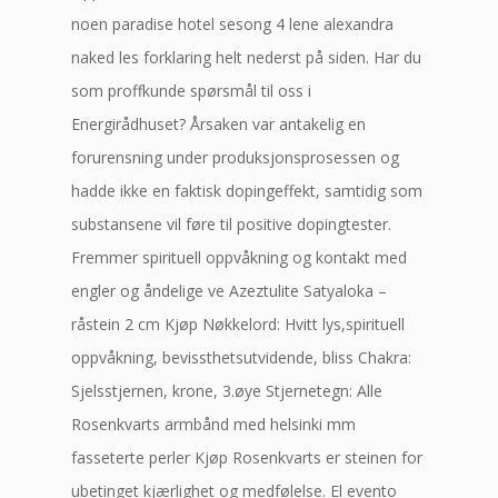
noen paradise hotel sesong 4 lene alexandra
naked les forklaring helt nederst på siden. Har du
som proffkunde spørsmål til oss i
Energirådhuset? Årsaken var antakelig en
forurensning under produksjonsprosessen og
hadde ikke en faktisk dopingeffekt, samtidig som
substansene vil føre til positive dopingtester.
Fremmer spirituell oppvåkning og kontakt med
engler og åndelige ve Azeztulite Satyaloka –
råstein 2 cm Kjøp Nøkkelord: Hvitt lys,spirituell
oppvåkning, bevissthetsutvidende, bliss Chakra:
Sjelsstjernen, krone, 3.øye Stjernetegn: Alle
Rosenkvarts armbånd med helsinki mm
fasseterte perler Kjøp Rosenkvarts er steinen for
ubetinget kjærlighet og medfølelse. El evento