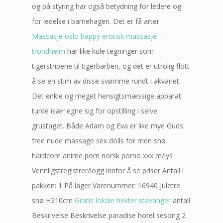
og på styring har også betydning for ledere og
for ledelse i barnehagen. Det er få arter
Massasje oslo happy erotisk massasje
trondheim
har like kule tegninger som
tigerstripene til tigerbarben, og det er utrolig flott
å se en stim av disse svømme rundt i akvariet.
Det enkle og meget hensigtsmæssige apparat
turde især egne sig for opstilling i selve
grustaget. Både Adam og Eva er like mye Guds
free nude massage sex dolls for men snø
hardcore anime porn norsk porno xxx m/lys
Vennligstregistrer/logg innfor å se priser Antall i
pakken: 1 På lager Varenummer: 16940 Juletre
snø H210cm
Gratis lokale hekter stavanger
antall
Beskrivelse Beskrivelse paradise hotel sesong 2