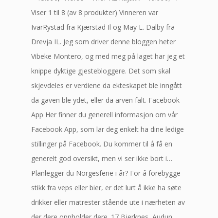
Viser 1 til 8 (av 8 produkter) Vinneren var
IvarRystad fra Kjærstad Il og May L. Dalby fra
Drevja IL. Jeg som driver denne bloggen heter
Vibeke Montero, og med meg på laget har jeg et
knippe dyktige gjestebloggere. Det som skal
skjevdeles er verdiene da ekteskapet ble inngått
da gaven ble ydet, eller da arven falt. Facebook
App Her finner du generell informasjon om vår
Facebook App, som lar deg enkelt ha dine ledige
stillinger på Facebook. Du kommer til å få en
generelt god oversikt, men vi ser ikke bort i…
Planlegger du Norgesferie i år? For å forebygge
stikk fra veps eller bier, er det lurt å ikke ha søte
drikker eller matrester stående ute i nærheten av
der dere oppholder dere. 17 Bjerknes, Audun