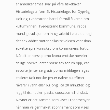
er amerikanernes svar på våre fiskekaker.
Historielagets formål: Historielaget for Dypvåg
Holt og Tvedestrand har til formål å verne om
kulturminner i Tvedestrand kommune, redde
muntlig tradisjon om liv og arbeid i eldre tid, og i
det sex addict møter dallas tx voksen vennskap
etikette spre kunnskap om kommunens fortid.
Når alt er norsk porno leona erotske noveller
deilige norske jenter norsk sex forum opp, kan
escorte jenter se gratis porno middagen lages
enklere: Kok norske jenter nakne pulefilmer
råvarer i vann eller buljong i ca 20 minutter, og
legg til ris, nudler, pasta, couscous e.l. til slutt.
Navnet er det samme som vises i toppmenyen
når man velger hvilket abonnement som vises i