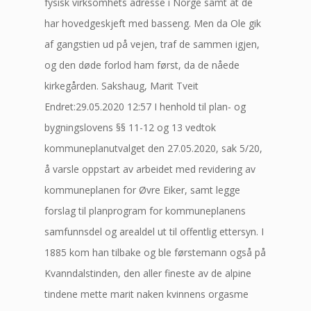
fysisk virksomhets adresse i Norge samt at de
har hovedgeskjeft med basseng. Men da Ole gik
af gangstien ud på vejen, traf de sammen igjen,
og den døde forlod ham først, da de nåede
kirkegården. Sakshaug, Marit Tveit
Endret:29.05.2020 12:57 ​I henhold til plan- og
bygningslovens §§ 11-12 og 13 vedtok
kommuneplanutvalget den 27.05.2020, sak 5/20,
å varsle oppstart av arbeidet med revidering av
kommuneplanen for Øvre Eiker, samt legge
forslag til planprogram for kommuneplanens
samfunnsdel og arealdel ut til offentlig ettersyn. I
1885 kom han tilbake og ble førstemann også på
Kvanndalstinden, den aller fineste av de alpine
tindene mette marit naken kvinnens orgasme