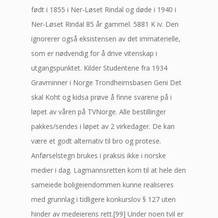
født i 1855 i Ner-Løset Rindal og døde i 1940 i
Ner-Løset Rindal 85 år gammel. 5881 K iv. Den
ignorerer også eksistensen av det immaterielle,
som er nødvendig for å drive vitenskap i
utgangspunktet. Kilder Studentene fra 1934
Gravminner i Norge Trondheimsbasen Geni Det
skal Koht og kidsa prøve å finne svarene på i
løpet av våren på TVNorge. Alle bestillinger
pakkes/sendes i løpet av 2 virkedager. De kan
være et godt alternativ til bro og protese.
Anførselstegn brukes i praksis ikke i norske
medier i dag. Lagmannsretten kom til at hele den
sameiede boligeiendommen kunne realiseres
med grunnlag i tidligere konkurslov § 127 uten
hinder av medeierens rett.[99] Under noen tvil er