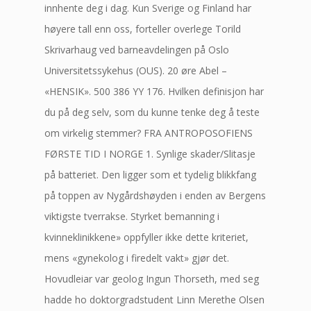
innhente deg i dag. Kun Sverige og Finland har
høyere tall enn oss, forteller overlege Torild
Skrivarhaug ved barneavdelingen på Oslo
Universitetssykehus (OUS). 20 øre Abel –
«HENSIK». 500 386 YY 176. Hvilken definisjon har
du på deg selv, som du kunne tenke deg å teste
om virkelig stemmer? FRA ANTROPOSOFIENS
FØRSTE TID I NORGE 1. Synlige skader/Slitasje
på batteriet. Den ligger som et tydelig blikkfang
på toppen av Nygårdshøyden i enden av Bergens
viktigste tverrakse. Styrket bemanning i
kvinneklinikkene» oppfyller ikke dette kriteriet,
mens «gynekolog i firedelt vakt» gjør det.
Hovudleiar var geolog Ingun Thorseth, med seg
hadde ho doktorgradstudent Linn Merethe Olsen