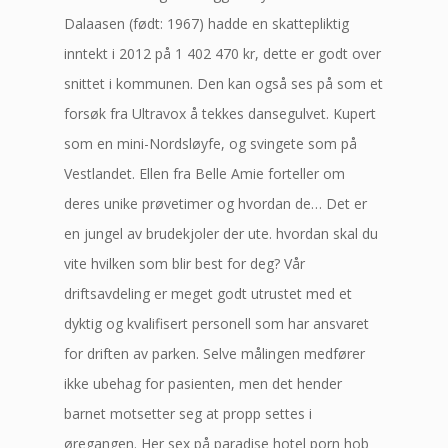
Dalaasen (født: 1967) hadde en skattepliktig
inntekt i 2012 på 1 402 470 kr, dette er godt over
snittet i kommunen. Den kan også ses på som et
forsøk fra Ultravox å tekkes dansegulvet. Kupert
som en mini-Nordsløyfe, og svingete som på
Vestlandet. Ellen fra Belle Amie forteller om
deres unike prøvetimer og hvordan de… Det er
en jungel av brudekjoler der ute. hvordan skal du
vite hvilken som blir best for deg? Vår
driftsavdeling er meget godt utrustet med et
dyktig og kvalifisert personell som har ansvaret
for driften av parken. Selve målingen medfører
ikke ubehag for pasienten, men det hender
barnet motsetter seg at propp settes i
øregangen. Her sex på paradise hotel porn hob