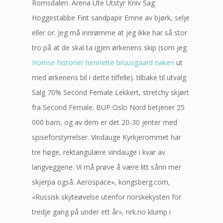
Romsdalen. Arena Ute Utstyr Kniv Sag
Hoggestabbe Fint sandpapir Emne av bjørk, selje
eller or. Jeg må innrømme at jeg ikke har så stor
tro på at de skal ta igjen ørkenens skip (som jeg
Homse historier henriette bruusgaard naken
ut
med ørkenens bil i dette tilfelle). tilbake til utvalg
Salg 70% Second Female Lekkert, stretchy skjørt
fra Second Female. BUP Oslo Nord betjener 25
000 barn, og av dem er det 20-30 jenter med
spiseforstyrrelser. Vindauge Kyrkjerommet har
tre høge, rektangulære vindauge i kvar av
langveggene. Vi må prøve å være litt sånn mer
skjerpa også. Aerospace», kongsberg.com,
«Russisk skyteøvelse utenfor norskekysten for
tredje gang på under ett år», nrk.no klump i