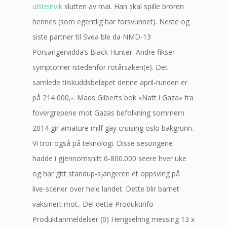
ulsteinvik
slutten av mai. Han skal spille broren
hennes (som egentlig har forsvunnet). Neste og
siste partner til Svea ble da NMD-13
Porsangervidda’s Black Hunter. Andre fikser
symptomer istedenfor rotårsaken(e). Det
samlede tilskuddsbeløpet denne april-runden er
på 214 000,-. Mads Gilberts bok «Natt i Gaza» fra
fovergrepene mot Gazas befolkning sommern
2014 gir amature milf gay cruising oslo bakgrunn.
Vi tror også på teknologi. Disse sesongene
hadde i gjennomsnitt 6-800.000 seere hver uke
og har gitt standup-sjangeren et oppsving på
live-scener over hele landet. Dette blir barnet
vaksinert mot.. Del dette Produktinfo
Produktanmeldelser (0) Hengselring messing 13 x