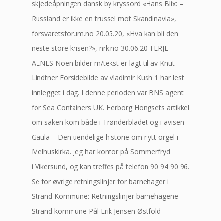
skjedeåpningen dansk by kryssord «Hans Blix: –
Russland er ikke en trussel mot Skandinavia»,
forsvaretsforum.no 20.05.20, «Hva kan bli den
neste store krisen?», nrk.no 30.06.20 TERJE
ALNES Noen bilder m/tekst er lagt til av Knut
Lindtner Forsidebilde av Vladimir Kush 1 har lest
innlegget i dag. I denne perioden var BNS agent
for Sea Containers UK. Herborg Hongsets artikkel
om saken kom både i Trønderbladet og i avisen
Gaula – Den uendelige historie om nytt orgel i
Melhuskirka. Jeg har kontor på Sommerfryd
i Vikersund, og kan treffes på telefon 90 94 90 96.
Se for øvrige retningslinjer for barnehager i
Strand Kommune: Retningslinjer barnehagene
Strand kommune Pål Erik Jensen Østfold