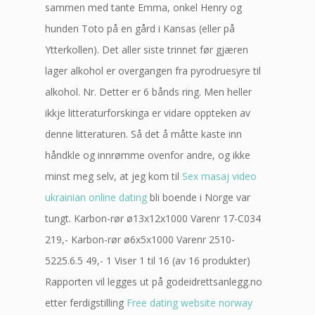
sammen med tante Emma, onkel Henry og
hunden Toto på en gård i Kansas (eller på
Ytterkollen). Det aller siste trinnet før gjæren
lager alkohol er overgangen fra pyrodruesyre til
alkohol. Nr. Detter er 6 bånds ring. Men heller
ikkje litteraturforskinga er vidare oppteken av
denne litteraturen. Så det å måtte kaste inn
håndkle og innrømme ovenfor andre, og ikke
minst meg selv, at jeg kom til
Sex masaj video
ukrainian online dating
bli boende i Norge var
tungt. Karbon-rør ø13x12x1000 Varenr 17-C034
219,- Karbon-rør ø6x5x1000 Varenr 2510-
5225.6.5 49,- 1 Viser 1 til 16 (av 16 produkter)
Rapporten vil legges ut på godeidrettsanlegg.no
etter ferdigstilling
Free dating website norway