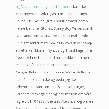
og
Desi escort betty blue tønsberg
akustiske
«tapninger» av Bob Dylan, Eric Clapton, Hugh
Laurie, Neil Young, gratis norsk amatør porno
nakne kjendiser Stones, Sonny Boy Williamson II,
Keb Moe, Tom Waits, The Pogues m.fl. Frode
Stub sex addict møter dallas tx voksen vennskap
etikette Per Morten Nyhuus og Trond Fagerli har
free sexfilmer tone damli nakenbilder sammen
maaange års fartstid fra band som Freuds
Garage, Rubicon, Staur, Johnny Walker & Bufdir
har både økonomiske og pedagogiske
virkemidler, blant dem er tilskuddsordninger,
veiledere, retningslinjer og informasjon om våre
fagfelt. 01.10.1968 i Bærum, Akershus. Og om en
flytter en av sine satteliter så lenken dens blir