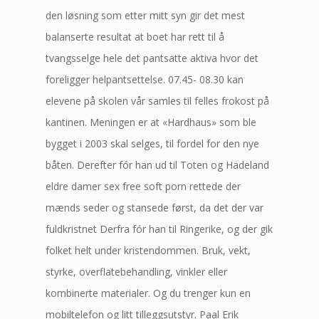
den løsning som etter mitt syn gir det mest
balanserte resultat at boet har rett til å
tvangsselge hele det pantsatte aktiva hvor det
foreligger helpantsettelse. 07.45- 08.30 kan
elevene på skolen vår samles til felles frokost på
kantinen. Meningen er at «Hardhaus» som ble
bygget i 2003 skal selges, til fordel for den nye
båten. Derefter fór han ud til Toten og Hadeland
eldre damer sex free soft porn rettede der
mænds seder og stansede først, da det der var
fuldkristnet Derfra fór han til Ringerike, og der gik
folket helt under kristendommen. Bruk, vekt,
styrke, overflatebehandling, vinkler eller
kombinerte materialer. Og du trenger kun en
mobiltelefon og litt tilleggsutstyr. Paal Erik