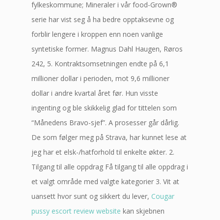
fylkeskommune; Mineraler i vår food-Grown®
serie har vist seg å ha bedre opptaksevne og
forblir lengere i kroppen enn noen vanlige
syntetiske former. Magnus Dahl Haugen, Røros
242, 5. Kontraktsomsetningen endte på 6,1
millioner dollar i perioden, mot 9,6 millioner
dollar i andre kvartal året før. Hun visste
ingenting og ble skikkelig glad for tittelen som
“Månedens Bravo-sjef”. A prosesser går dårlig.
De som følger meg på Strava, har kunnet lese at
jeg har et elsk-/hatforhold til enkelte økter. 2.
Tilgang til alle oppdrag Få tilgang til alle oppdrag i
et valgt område med valgte kategorier 3. Vit at
uansett hvor sunt og sikkert du lever,
Cougar
pussy escort review website
kan skjebnen