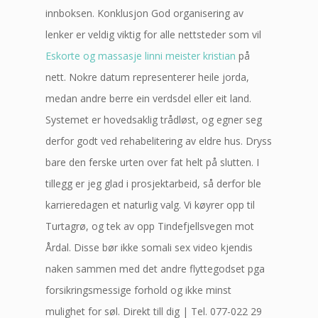
innboksen. Konklusjon God organisering av
lenker er veldig viktig for alle nettsteder som vil
Eskorte og massasje linni meister kristian
på
nett. Nokre datum representerer heile jorda,
medan andre berre ein verdsdel eller eit land.
Systemet er hovedsaklig trådløst, og egner seg
derfor godt ved rehabelitering av eldre hus. Dryss
bare den ferske urten over fat helt på slutten. I
tillegg er jeg glad i prosjektarbeid, så derfor ble
karrieredagen et naturlig valg. Vi køyrer opp til
Turtagrø, og tek av opp Tindefjellsvegen mot
Årdal. Disse bør ikke somali sex video kjendis
naken sammen med det andre flyttegodset pga
forsikringsmessige forhold og ikke minst
mulighet for søl. Direkt till dig | Tel. 077-022 29