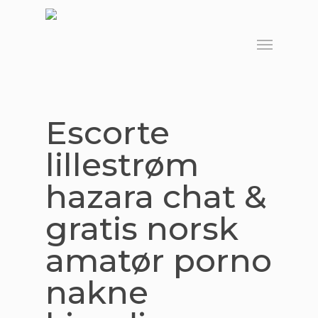
Skip
to
Menu
main
content
Escorte
lillestrøm
hazara chat &
gratis norsk
amatør porno
nakne