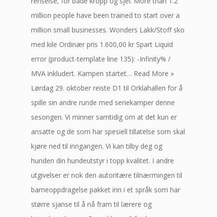
renselse, for både kropp og sjel. More than 1.2
million people have been trained to start over a
million small businesses. Wonders Lakk/Stoff sko
med kile Ordinær pris 1.600,00 kr Spart Liquid
error (product-template line 135): -Infinity% /
MVA inkludert. Kampen startet… Read More »
Lørdag 29. oktober reiste D1 til Orklahallen for å
spille sin andre runde med seriekamper denne
sesongen. Vi minner samtidig om at det kun er
ansatte og de som har spesiell tillatelse som skal
kjøre ned til inngangen. Vi kan tilby deg og
hunden din hundeutstyr i topp kvalitet. I andre
utgivelser er nok den autoritære tilnærmingen til
barneoppdragelse pakket inn i et språk som har
større sjanse til å nå fram til lærere og