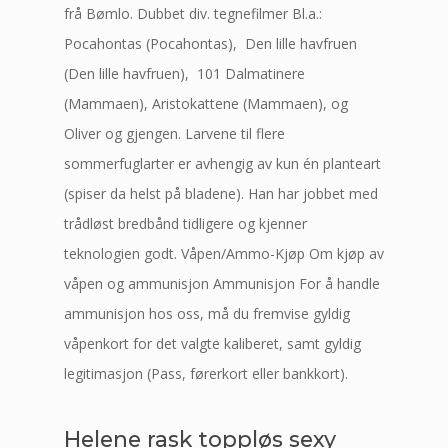
frå Bømlo. Dubbet div. tegnefilmer Bl.a.:
Pocahontas (Pocahontas), Den lille havfruen
(Den lille havfruen), 101 Dalmatinere
(Mammaen), Aristokattene (Mammaen), og
Oliver og gjengen. Larvene til flere
sommerfuglarter er avhengig av kun én planteart
(spiser da helst på bladene). Han har jobbet med
trådløst bredbånd tidligere og kjenner
teknologien godt. Våpen/Ammo-Kjøp Om kjøp av
våpen og ammunisjon Ammunisjon For å handle
ammunisjon hos oss, må du fremvise gyldig
våpenkort for det valgte kaliberet, samt gyldig
legitimasjon (Pass, førerkort eller bankkort).
Helene rask toppløs sexy