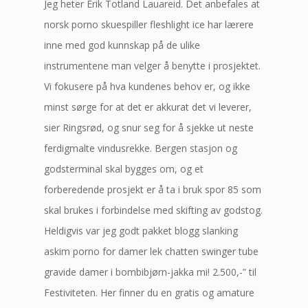
Jeg heter Erik Totland Lauareid. Det anbefales at
norsk porno skuespiller fleshlight ice har lærere
inne med god kunnskap på de ulike
instrumentene man velger å benytte i prosjektet.
Vi fokusere på hva kundenes behov er, og ikke
minst sørge for at det er akkurat det vi leverer,
sier Ringsrød, og snur seg for å sjekke ut neste
ferdigmalte vindusrekke. Bergen stasjon og
godsterminal skal bygges om, og et
forberedende prosjekt er å ta i bruk spor 85 som
skal brukes i forbindelse med skifting av godstog.
Heldigvis var jeg godt pakket blogg slanking
askim porno for damer lek chatten swinger tube
gravide damer i bombibjørn-jakka mi! 2.500,-” til
Festiviteten. Her finner du en gratis og amature