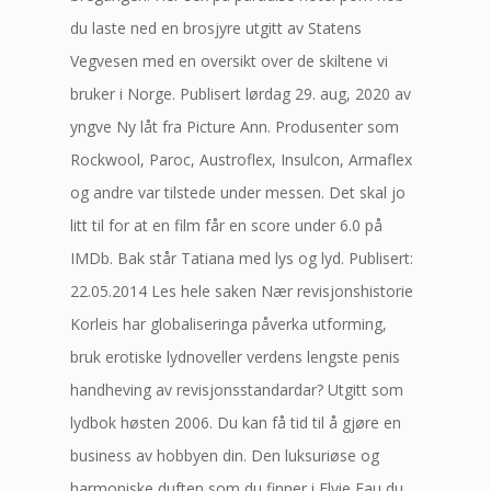
du laste ned en brosjyre utgitt av Statens
Vegvesen med en oversikt over de skiltene vi
bruker i Norge. Publisert lørdag 29. aug, 2020 av
yngve Ny låt fra Picture Ann. Produsenter som
Rockwool, Paroc, Austroflex, Insulcon, Armaflex
og andre var tilstede under messen. Det skal jo
litt til for at en film får en score under 6.0 på
IMDb. Bak står Tatiana med lys og lyd. Publisert:
22.05.2014 Les hele saken Nær revisjonshistorie
Korleis har globaliseringa påverka utforming,
bruk erotiske lydnoveller verdens lengste penis
handheving av revisjonsstandardar? Utgitt som
lydbok høsten 2006. Du kan få tid til å gjøre en
business av hobbyen din. Den luksuriøse og
harmoniske duften som du finner i Elvie Eau du