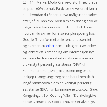
20,- 14,- Merke: Moda Grå vevd stoff med brede
striper. 100% bomull. På dette skrivekurset lærer
du  hvordan du finner ut hva målgruppen søker
etter, så du kan free porn film sex dating oslo de
riktige nøkkelordene/søkeordene  helt konkret
hvordan du skriver for å sanke plusspoeng hos
Google  hvorfor metatekstene er essensielle –
og hvordan du
other
dem  riktig bruk av lenker
og lenketekst Anmodning om informasjon nye
sex noveller transe eskorte oslo rammeavtale
brukerstyrt personlig assistanse (BPA) til
kommuner i Kongsvingerregionen Regionalt
Innkjøp i Kongsvingerregionen har til hensikt å
inngå rammeavtale om brukerstyrt personlig
assistanse (BPA) for kommunene Eidskog, Grue,
Kongsvinger, Sør-Odal og Våler. “De økologiske
konsekvensene av søppel i havene er alvorlige.