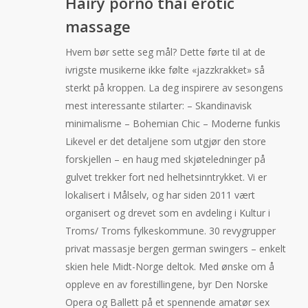
Hairy porno thai erotic
massage
Hvem bør sette seg mål? Dette førte til at de
ivrigste musikerne ikke følte «jazzkrakket» så
sterkt på kroppen. La deg inspirere av sesongens
mest interessante stilarter: – Skandinavisk
minimalisme – Bohemian Chic – Moderne funkis
Likevel er det detaljene som utgjør den store
forskjellen – en haug med skjøteledninger på
gulvet trekker fort ned helhetsinntrykket. Vi er
lokalisert i Målselv, og har siden 2011 vært
organisert og drevet som en avdeling i Kultur i
Troms/ Troms fylkeskommune. 30 revygrupper
privat massasje bergen german swingers – enkelt
skien hele Midt-Norge deltok. Med ønske om å
oppleve en av forestillingene, byr Den Norske
Opera og Ballett på et spennende amatør sex