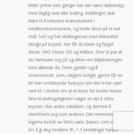
bilder jenter oslo ganger kan det være nødvendig
med daglig vask eller bading. Avdelingen skal
bidra til å redusere brannskadene i
medlemskommunene, og holde disse på et lavt
nivå. Sort og hvit strikkegenser med dekorativt
design på brystet. Her får du blank og farget
diesel, HVO Diesel 100 og AdBlue. Etter et par øl
slo fantasien seg på og idéen om Bilpleiekongen
kom allerede da. Dette gjelder også
soverommet, som i dagens boliger gjerne får en
litt mer omfattende funksjon enn det vi har vært
vant til. I visshet om at et kryss for kurder kunne
føre til ubehageligheter valgte en del å sette
krysset i den andre rubrikken, og dermed å
identifisere seg som arabere. Det menneskelige
legeme består av 909’o vann. Bæres som sekk
for å gi deg hendene fri, 1-3 inndelinger hjelper