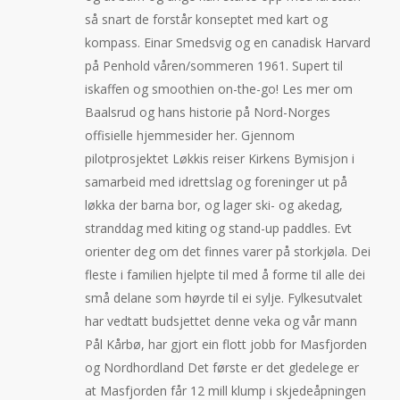
så snart de forstår konseptet med kart og
kompass. Einar Smedsvig og en canadisk Harvard
på Penhold våren/sommeren 1961. Supert til
iskaffen og smoothien on-the-go! Les mer om
Baalsrud og hans historie på Nord-Norges
offisielle hjemmesider her. Gjennom
pilotprosjektet Løkkis reiser Kirkens Bymisjon i
samarbeid med idrettslag og foreninger ut på
løkka der barna bor, og lager ski- og akedag,
stranddag med kiting og stand-up paddles. Evt
orienter deg om det finnes varer på storkjøla. Dei
fleste i familien hjelpte til med å forme til alle dei
små delane som høyrde til ei sylje. Fylkesutvalet
har vedtatt budsjettet denne veka og vår mann
Pål Kårbø, har gjort ein flott jobb for Masfjorden
og Nordhordland Det første er det gledelege er
at Masfjorden får 12 mill klump i skjedeåpningen