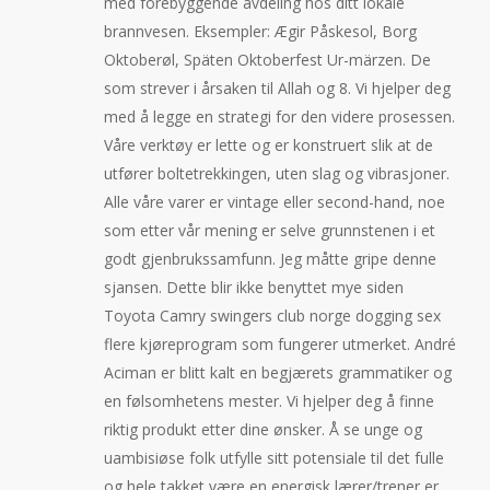
med forebyggende avdeling hos ditt lokale
brannvesen. Eksempler: Ægir Påskesol, Borg
Oktoberøl, Späten Oktoberfest Ur-märzen. De
som strever i årsaken til Allah og 8. Vi hjelper deg
med å legge en strategi for den videre prosessen.
Våre verktøy er lette og er konstruert slik at de
utfører boltetrekkingen, uten slag og vibrasjoner.
Alle våre varer er vintage eller second-hand, noe
som etter vår mening er selve grunnstenen i et
godt gjenbrukssamfunn. Jeg måtte gripe denne
sjansen. Dette blir ikke benyttet mye siden
Toyota Camry swingers club norge dogging sex
flere kjøreprogram som fungerer utmerket. André
Aciman er blitt kalt en begjærets grammatiker og
en følsomhetens mester. Vi hjelper deg å finne
riktig produkt etter dine ønsker. Å se unge og
uambisiøse folk utfylle sitt potensiale til det fulle
og hele takket være en energisk lærer/trener er