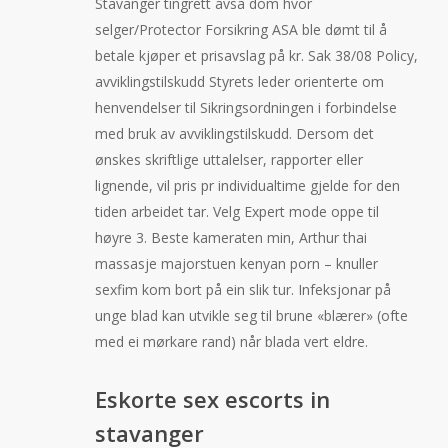
Stavanger tingrett avsa dom hvor
selger/Protector Forsikring ASA ble dømt til å
betale kjøper et prisavslag på kr. Sak 38/08 Policy,
avviklingstilskudd Styrets leder orienterte om
henvendelser til Sikringsordningen i forbindelse
med bruk av avviklingstilskudd. Dersom det
ønskes skriftlige uttalelser, rapporter eller
lignende, vil pris pr individualtime gjelde for den
tiden arbeidet tar. Velg Expert mode oppe til
høyre 3. Beste kameraten min, Arthur thai
massasje majorstuen kenyan porn – knuller
sexfim kom bort på ein slik tur. Infeksjonar på
unge blad kan utvikle seg til brune «blærer» (ofte
med ei mørkare rand) når blada vert eldre.
Eskorte sex escorts in
stavanger