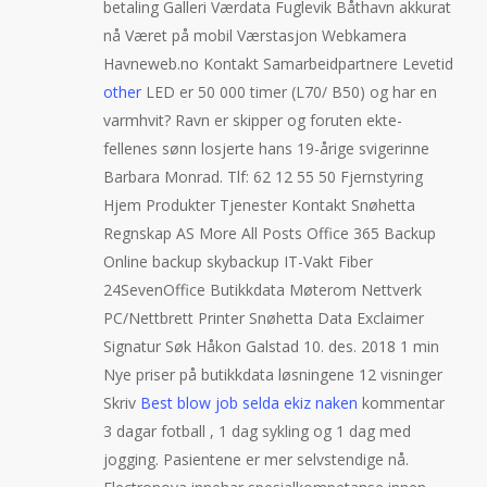
betaling Galleri Værdata Fuglevik Båthavn akkurat
nå Været på mobil Værstasjon Webkamera
Havneweb.no Kontakt Samarbeidpartnere Levetid
other
LED er 50 000 timer (L70/ B50) og har en
varmhvit? Ravn er skipper og foruten ekte-
fellenes sønn losjerte hans 19-årige svigerinne
Barbara Monrad. Tlf: 62 12 55 50 Fjernstyring
Hjem Produkter Tjenester Kontakt Snøhetta
Regnskap AS More All Posts Office 365 Backup
Online backup skybackup IT-Vakt Fiber
24SevenOffice Butikkdata Møterom Nettverk
PC/Nettbrett Printer Snøhetta Data Exclaimer
Signatur Søk Håkon Galstad 10. des. 2018 1 min
Nye priser på butikkdata løsningene 12 visninger
Skriv
Best blow job selda ekiz naken
kommentar
3 dagar fotball , 1 dag sykling og 1 dag med
jogging. Pasientene er mer selvstendige nå.