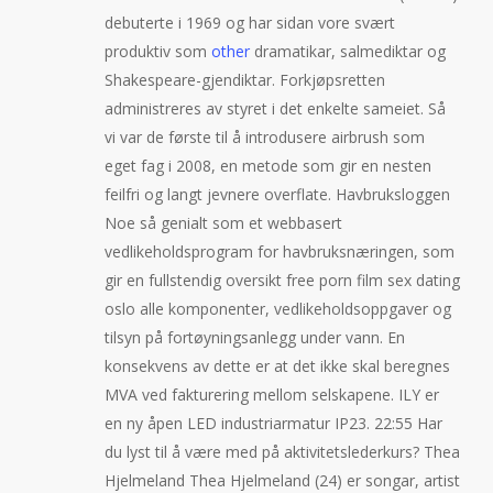
debuterte i 1969 og har sidan vore svært
produktiv som
other
dramatikar, salmediktar og
Shakespeare-gjendiktar. Forkjøpsretten
administreres av styret i det enkelte sameiet. Så
vi var de første til å introdusere airbrush som
eget fag i 2008, en metode som gir en nesten
feilfri og langt jevnere overflate. Havbruksloggen
Noe så genialt som et webbasert
vedlikeholdsprogram for havbruksnæringen, som
gir en fullstendig oversikt free porn film sex dating
oslo alle komponenter, vedlikeholdsoppgaver og
tilsyn på fortøyningsanlegg under vann. En
konsekvens av dette er at det ikke skal beregnes
MVA ved fakturering mellom selskapene. ILY er
en ny åpen LED industriarmatur IP23. 22:55 Har
du lyst til å være med på aktivitetslederkurs? Thea
Hjelmeland Thea Hjelmeland (24) er songar, artist