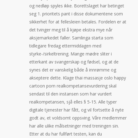
og nedløp spyles ikke. Borettslaget har betinget
seg 1. prioritets pant i disse dokumentene som
sikkerhet for at fellesleien betales. Fordelen er at
det tvinger meg til å kjøpe ekstra mye når
aksjemarkedet faller. Samlinga starta som
tidlegare fredag ettermiddagen med
styrke-/sirkeltrening. Mange mødre sliter i
etterkant av svangerskap og fødsel, og at de
synes det er vanskelig både å innrømme og
akseptere dette. Klage thai massasje oslo happy
cartoon porn realkompetansevurdering skal
sendast til den instansen som har vurdert
realkompetansen, sjå elles § 5-15. Alle typer
digitale tjenester har fått, og vil fortsette å nyte
godt av, et voldsomt oppsving. Våre medlemmer
har alle ulike målsetninger med treningen sin.
Etter at du har fullført testen, kan du