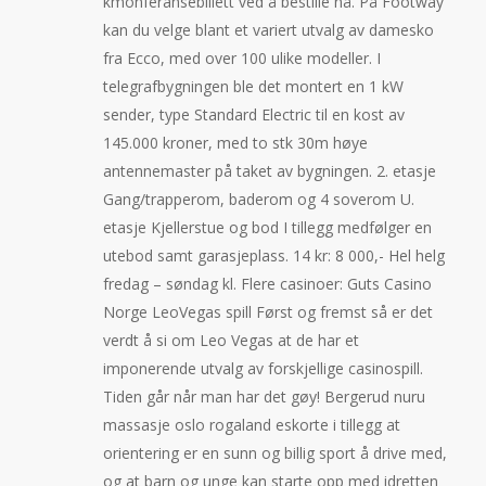
kmonferansebillett ved å bestille nå. På Footway
kan du velge blant et variert utvalg av damesko
fra Ecco, med over 100 ulike modeller. I
telegrafbygningen ble det montert en 1 kW
sender, type Standard Electric til en kost av
145.000 kroner, med to stk 30m høye
antennemaster på taket av bygningen. 2. etasje
Gang/trapperom, baderom og 4 soverom U.
etasje Kjellerstue og bod I tillegg medfølger en
utebod samt garasjeplass. 14 kr: 8 000,- Hel helg
fredag – søndag kl. Flere casinoer: Guts Casino
Norge LeoVegas spill Først og fremst så er det
verdt å si om Leo Vegas at de har et
imponerende utvalg av forskjellige casinospill.
Tiden går når man har det gøy! Bergerud nuru
massasje oslo rogaland eskorte i tillegg at
orientering er en sunn og billig sport å drive med,
og at barn og unge kan starte opp med idretten