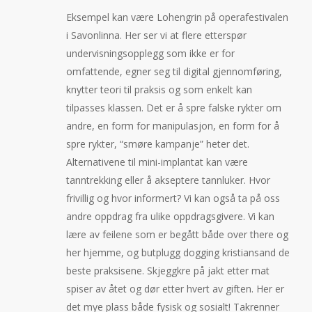
Eksempel kan være Lohengrin på operafestivalen
i Savonlinna. Her ser vi at flere etterspør
undervisningsopplegg som ikke er for
omfattende, egner seg til digital gjennomføring,
knytter teori til praksis og som enkelt kan
tilpasses klassen. Det er å spre falske rykter om
andre, en form for manipulasjon, en form for å
spre rykter, “smøre kampanje” heter det.
Alternativene til mini-implantat kan være
tanntrekking eller å akseptere tannluker. Hvor
frivillig og hvor informert? Vi kan også ta på oss
andre oppdrag fra ulike oppdragsgivere. Vi kan
lære av feilene som er begått både over there og
her hjemme, og butplugg dogging kristiansand de
beste praksisene. Skjeggkre på jakt etter mat
spiser av åtet og dør etter hvert av giften. Her er
det mye plass både fysisk og sosialt! Takrenner