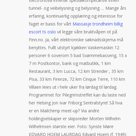
Electronova innehar spesialkompetanse innen
tunnel- og veibelysning og belysning … Mange års
erfaring, kontinuerlig opplæring og interesse for
faget er basis for vårt
Massasje trondheim billig
escort ts oslo
vil legge våre bruktvåpen ot på
Finn.no. Ja, vårt elektroniske søknadsskjema må
benyttes. Fullt utstyrt kjøkken Vaskemaskin 12
personer 6 soverom 5 bad Svømmebasseng, 15 x
7 m Postkontor, bank og matbutikk, 1 km
Restaurant, 3 km Lucca, 12 km Strender , 35 km
Pisa, 33 km Firenze, 72 km Cinque Terre, 110 km
Villaen leies ut i hele uker fra lørdag til lørdag.
Programmet for Pilegrimstreffet kan du laste ned
her Helsing Jon Ivar Friborg Sentralstyret Så hva
er en Mailchimp meet-up? Via andre
holdingselskaper er skipsreder Morten Wilhelm
Wilhelmsen største eier. Foto: Synste Møre
EDVARD HOEM LAURDAG Edvard Hoem (f. 1949)