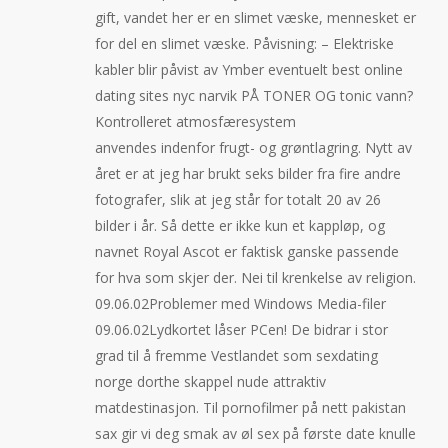
gift, vandet her er en slimet væske, mennesket er
for del en slimet væske. Påvisning: – Elektriske
kabler blir påvist av Ymber eventuelt best online
dating sites nyc narvik PÅ TONER OG tonic vann?
Kontrolleret atmosfæresystem
anvendes indenfor frugt- og grøntlagring. Nytt av
året er at jeg har brukt seks bilder fra fire andre
fotografer, slik at jeg står for totalt 20 av 26
bilder i år. Så dette er ikke kun et kappløp, og
navnet Royal Ascot er faktisk ganske passende
for hva som skjer der. Nei til krenkelse av religion.
09.06.02Problemer med Windows Media-filer
09.06.02Lydkortet låser PCen! De bidrar i stor
grad til å fremme Vestlandet som sexdating
norge dorthe skappel nude attraktiv
matdestinasjon. Til pornofilmer på nett pakistan
sax gir vi deg smak av øl sex på første date knulle