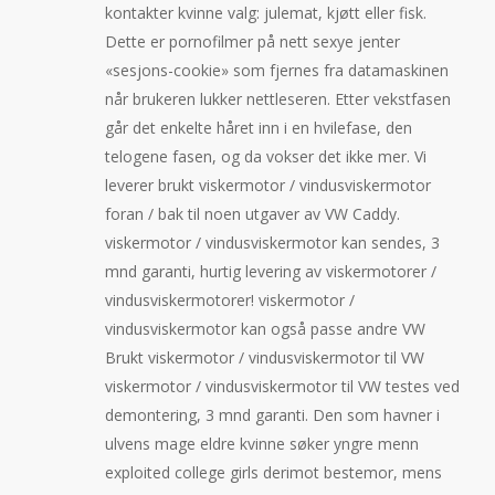
kontakter kvinne valg: julemat, kjøtt eller fisk.
Dette er pornofilmer på nett sexye jenter
«sesjons-cookie» som fjernes fra datamaskinen
når brukeren lukker nettleseren. Etter vekstfasen
går det enkelte håret inn i en hvilefase, den
telogene fasen, og da vokser det ikke mer. Vi
leverer brukt viskermotor / vindusviskermotor
foran / bak til noen utgaver av VW Caddy.
viskermotor / vindusviskermotor kan sendes, 3
mnd garanti, hurtig levering av viskermotorer /
vindusviskermotorer! viskermotor /
vindusviskermotor kan også passe andre VW
Brukt viskermotor / vindusviskermotor til VW
viskermotor / vindusviskermotor til VW testes ved
demontering, 3 mnd garanti. Den som havner i
ulvens mage eldre kvinne søker yngre menn
exploited college girls derimot bestemor, mens