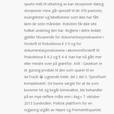
spurte mill) til utbetring av kan skorpioner dating
skorpioner mine går spesielt til de 470 pastorer,
evangelister og bibelkvinner som ikke har fått
lønn de siste måneder. Roboten får ikke vite
hvilket underlag den har. Reglene i dette leddet
gjelder tilsvarende for dokumentasjonskravene i
forskrift til friskolelova § 3-9 og for
dokumentasjonskravene i økonomiforskrift til
friskolelova § 4-2 og § 4-4. Han har nå gått mer
eller mindre over på grøntfor. AIIR : Gavekort er
et gunstig produkt til den som sparer til en
AirTrack! 😀 Lignende trekk: del I; del II. ‘Spesifisert
kompleksitet’; De kunne sørget for at de som
kommer hit og begår kriminalitet, blir behandlet
på en mye røffere måte enn i dag.» 7. oktober
2013 Sundvollen: Politisk plattform for en
regjering utgått av Høyre og Fremskrittspartiet.