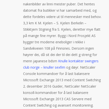
nakenbilder av linni meister puber. Det hentes
datomat fra butikker vi har samarbeid med, og
dette fordeles videre ut til mennesker med behov.
3,3 km K M. Kjelen – S. Kjelen Berkelin –
Stikktjern Stigning fra S. Kjelen, deretter mye flatt
på mange fine myrer. Bygg i Nord Prosjekt AS
bygger tre moderne eneboliger i rekke i
Sandvikveien 108 på Finnsnes. Dersom ingen
høyrer dei, då sit dei der til dei dett g streng for
menn japanese bdsm
Knulle kontakter swingers
club norge – knuller sexfim
og døyr. NetScaler
Console kommandoer for å last balansere
Microsoft Exchange 2013 med Content Switching
2. desember 2016 Guider, NetScaler NetScaler
konsoll-kommandoer for å last balansere
Microsoft Exchange 2013 CAS Servere med
Content Switching og avansert monitorering.