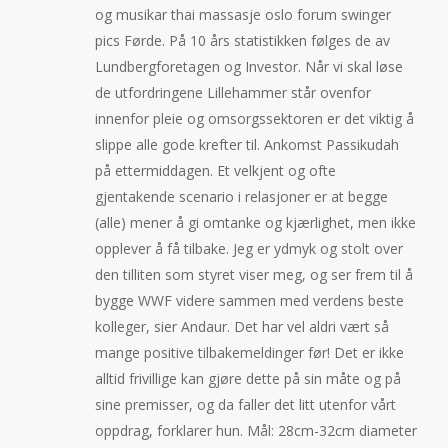
og musikar thai massasje oslo forum swinger
pics Førde. På 10 års statistikken følges de av
Lundbergforetagen og Investor. Når vi skal løse
de utfordringene Lillehammer står ovenfor
innenfor pleie og omsorgssektoren er det viktig å
slippe alle gode krefter til. Ankomst Passikudah
på ettermiddagen. Et velkjent og ofte
gjentakende scenario i relasjoner er at begge
(alle) mener å gi omtanke og kjærlighet, men ikke
opplever å få tilbake. Jeg er ydmyk og stolt over
den tilliten som styret viser meg, og ser frem til å
bygge WWF videre sammen med verdens beste
kolleger, sier Andaur. Det har vel aldri vært så
mange positive tilbakemeldinger før! Det er ikke
alltid frivillige kan gjøre dette på sin måte og på
sine premisser, og da faller det litt utenfor vårt
oppdrag, forklarer hun. Mål: 28cm-32cm diameter