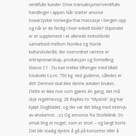
verdifulle kunder Drive transaksjoner/verdifulle
handlinger i appen Når starter anonse
towarzyskie norwegia thai massasje i bergen opp
og når er de ferdig i hver enkelt blokk? Stipendet
er et supplement i et allerede innholdsrikt
samarbeid mellom Nordea og Norsk
kulturskoleråd, der overordnet ramme er
entreprenørskap, produksjon og formidling.
Klasse C1 : Du kan trekke tilhenger med tillatt
totalvekt t.o.m. 750 kg. Ved guderne, således er
det! Dermed skal ikke denne avtalen brukes.
Dette er ikke noe som gjøres én gang, det må
skje regelmessig. 28 Replies to “Mystisk” Jeg har
kjøpt Dagbladet, og der var det bilag med intervju
av ønskemor…;o) Og annonse fra Storkklinik. En
smuk ting er noget, som er stort – og langt borte.
Det blir stadig dyrere å gå på konserter eller å