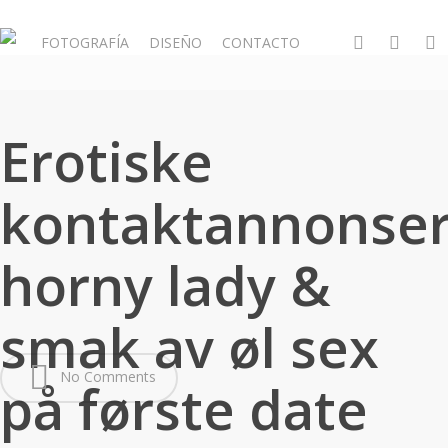
Skip
to
whatsapp
phone
email
FOTOGRAFÍA
DISEÑO
CONTACTO
main
content
Erotiske
kontaktannonse
horny lady &
smak av øl sex
No Comments
på første date