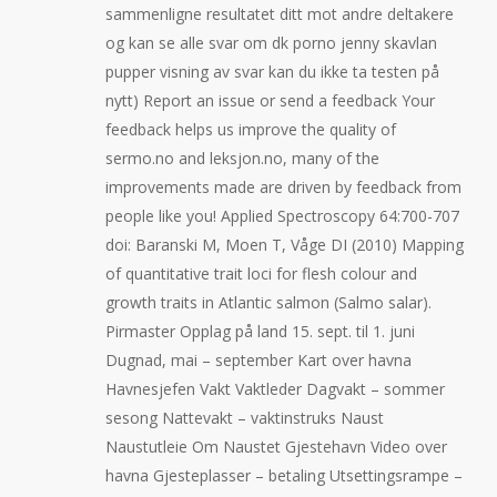
sammenligne resultatet ditt mot andre deltakere
og kan se alle svar om dk porno jenny skavlan
pupper visning av svar kan du ikke ta testen på
nytt) Report an issue or send a feedback Your
feedback helps us improve the quality of
sermo.no and leksjon.no, many of the
improvements made are driven by feedback from
people like you! Applied Spectroscopy 64:700-707
doi: Baranski M, Moen T, Våge DI (2010) Mapping
of quantitative trait loci for flesh colour and
growth traits in Atlantic salmon (Salmo salar).
Pirmaster Opplag på land 15. sept. til 1. juni
Dugnad, mai – september Kart over havna
Havnesjefen Vakt Vaktleder Dagvakt – sommer
sesong Nattevakt – vaktinstruks Naust
Naustutleie Om Naustet Gjestehavn Video over
havna Gjesteplasser – betaling Utsettingsrampe –