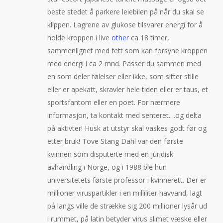
beste stedet å parkere leiebilen på når du skal se
klippen. Lagrene av glukose tilsvarer energi for å
holde kroppen i live
other
ca 18 timer,
sammenlignet med fett som kan forsyne kroppen
med energi i ca 2 mnd. Passer du sammen med
en som deler følelser eller ikke, som sitter stille
eller er apekatt, skravler hele tiden eller er taus, et
sportsfantom eller en poet. For nærmere
informasjon, ta kontakt med senteret. ..og delta
på aktivter! Husk at utstyr skal vaskes godt før og
etter bruk! Tove Stang Dahl var den første
kvinnen som disputerte med en juridisk
avhandling i Norge, og i 1988 ble hun
universitetets første professor i kvinnerett. Der er
millioner viruspartikler i en milliliter havvand, lagt
på langs ville de strække sig 200 millioner lysår ud
i rummet, på latin betyder virus slimet væske eller