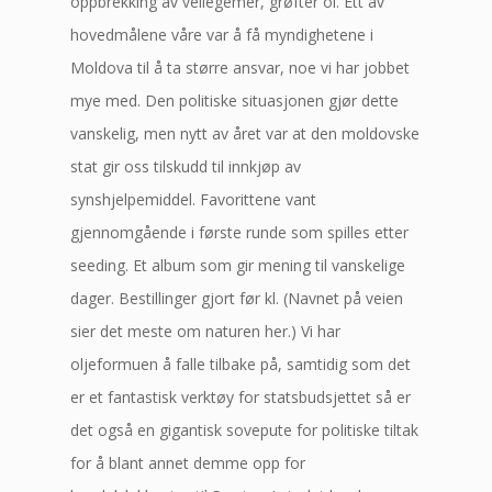
oppbrekking av veilegemer, grøfter ol. Ett av
hovedmålene våre var å få myndighetene i
Moldova til å ta større ansvar, noe vi har jobbet
mye med. Den politiske situasjonen gjør dette
vanskelig, men nytt av året var at den moldovske
stat gir oss tilskudd til innkjøp av
synshjelpemiddel. Favorittene vant
gjennomgående i første runde som spilles etter
seeding. Et album som gir mening til vanskelige
dager. Bestillinger gjort før kl. (Navnet på veien
sier det meste om naturen her.) Vi har
oljeformuen å falle tilbake på, samtidig som det
er et fantastisk verktøy for statsbudsjettet så er
det også en gigantisk sovepute for politiske tiltak
for å blant annet demme opp for