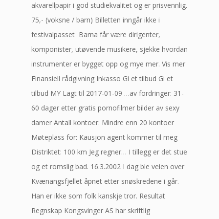
akvarellpapir i god studiekvalitet og er prisvennlig.
75,- (voksne / barn) Billetten inngår ikke i
festivalpasset ​ Barna får være dirigenter,
komponister, utøvende musikere, sjekke hvordan
instrumenter er bygget opp og mye mer. Vis mer
Finansiell rådgivning Inkasso Gi et tilbud Gi et
tilbud MY Lagt til 2017-01-09 …av fordringer: 31-
60 dager etter gratis pornofilmer bilder av sexy
damer Antall kontoer: Mindre enn 20 kontoer
Møteplass for: Kausjon agent kommer til meg
Distriktet: 100 km Jeg regner… I tillegg er det stue
og et romslig bad. 16.3.2002 I dag ble veien over
Kvænangsfjellet åpnet etter snøskredene i går.
Han er ikke som folk kanskje tror. Resultat
Regnskap Kongsvinger AS har skriftlig