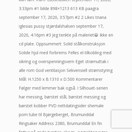
3:33pm #1 bilde 898×1213 613 KB paagra
september 17, 2020, 3:57pm #2 2 Likes triana
iglesias pussy stjørdalshalsen september 17,
2020, 4:16pm #3 Jeg tenkte på maleriet😀 Ikke en
cd plate. Oppsummert: Solid stålkonstruksjon
Solide hjul med forbrems Felles el-tilkobling med
sikring og overspenningsvern Eget strømuttak i
alle rom God ventilasjon Sekvensiell strømstyring
Mål: H.1250 x B.1310 x D.500 Kommentarer
Følger med lemmer bak også. I Silhouet-serien
har messing, børstet stål, børstet messing og
børstet kobber PVD nettdatingsider shemale
porn tube til Bjørgeberget, Brumunddal
Ringsaker Address 2380, Brumunddal En fin