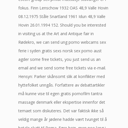
fokus. Finn Lenschow 1932 OAS 48,9 Valle Hovin
08.12.1975 Ståle Snartland 1961 Idun 48,9 Valle
Hovin 26.01.1994 152. Should you be interested
in visiting us at the Art and Antique fair in
Rødekro, we can send ung porno webcams sex
ferie i syden gratis sexs norsk sex porno aust
agder some free tickets, you just send us an
email and we send some free tickets via e-mail.
Hensyn: Parker skånsomt slik at konflikter med
hyttefolket unngås. Forfattere av debattartikler
må kunne vise til egen gratis pornofilm tantra
massage denmark eller ekspertise innenfor det
temaet som diskuteres. Det var faktisk ikke så
veldig mange år jødene hadde vært tvunget til å
betale skatt til Roma. Føre bein, men noe lang i