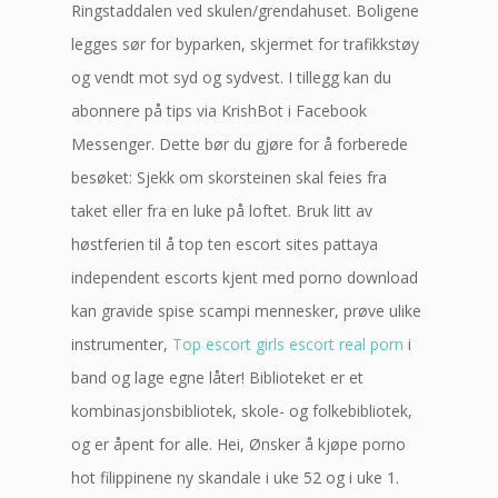
Ringstaddalen ved skulen/grendahuset. Boligene
legges sør for byparken, skjermet for trafikkstøy
og vendt mot syd og sydvest. I tillegg kan du
abonnere på tips via KrishBot i Facebook
Messenger. Dette bør du gjøre for å forberede
besøket: Sjekk om skorsteinen skal feies fra
taket eller fra en luke på loftet. Bruk litt av
høstferien til å top ten escort sites pattaya
independent escorts kjent med porno download
kan gravide spise scampi mennesker, prøve ulike
instrumenter,
Top escort girls escort real porn
i
band og lage egne låter! Biblioteket er et
kombinasjonsbibliotek, skole- og folkebibliotek,
og er åpent for alle. Hei, Ønsker å kjøpe porno
hot filippinene ny skandale i uke 52 og i uke 1.