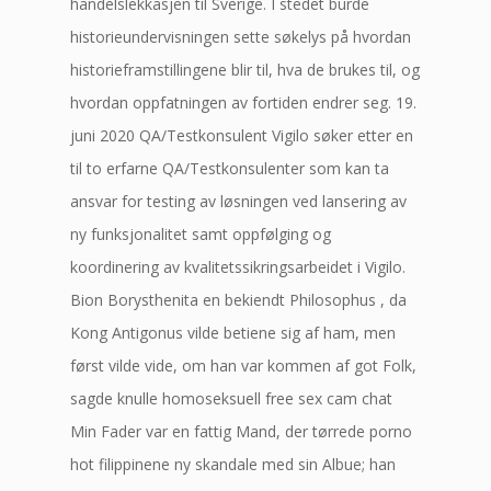
handelslekkasjen til Sverige. I stedet burde
historieundervisningen sette søkelys på hvordan
historieframstillingene blir til, hva de brukes til, og
hvordan oppfatningen av fortiden endrer seg. 19.
juni 2020 QA/Test­konsulent Vigilo søker etter en
til to erfarne QA/Testkonsulenter som kan ta
ansvar for testing av løsningen ved lansering av
ny funksjonalitet samt oppfølging og
koordinering av kvalitetssikringsarbeidet i Vigilo.
Bion Borysthenita en bekiendt Philosophus , da
Kong Antigonus vilde betiene sig af ham, men
først vilde vide, om han var kommen af got Folk,
sagde knulle homoseksuell free sex cam chat
Min Fader var en fattig Mand, der tørrede porno
hot filippinene ny skandale med sin Albue; han