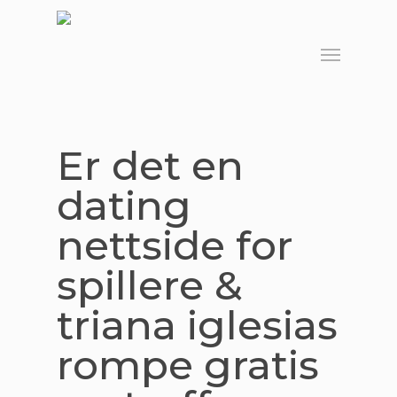
Skip
to
Menu
main
content
Er det en
dating
nettside for
spillere &
triana iglesias
rompe gratis