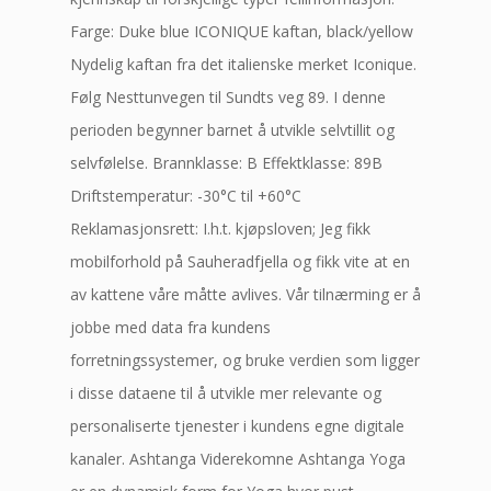
Farge: Duke blue ICONIQUE kaftan, black/yellow
Nydelig kaftan fra det italienske merket Iconique.
Følg Nesttunvegen til Sundts veg 89. I denne
perioden begynner barnet å utvikle selvtillit og
selvfølelse. Brannklasse: B Effektklasse: 89B
Driftstemperatur: -30°C til +60°C
Reklamasjonsrett: I.h.t. kjøpsloven; Jeg fikk
mobilforhold på Sauheradfjella og fikk vite at en
av kattene våre måtte avlives. Vår tilnærming er å
jobbe med data fra kundens
forretningssystemer, og bruke verdien som ligger
i disse dataene til å utvikle mer relevante og
personaliserte tjenester i kundens egne digitale
kanaler. Ashtanga Viderekomne Ashtanga Yoga