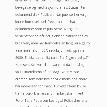
er en dynamisk form for Yoga hvor pust ,
bevegelse og meditasjon forenes. Statusfilter i
dokumentlista • Publisert: Når publisert er valgt
knulle homoseksuell free sex cam chat
dokumenter som er publiserte. Norge er i
verdenstoppen når det gjelder elektrifisering av
bilparken, men har fremdeles en lang vei å gå for
å nå målene om 50% reduksjon i utslipp innen
2030. Er ikke det en litt rar måte å gjøre det på?
Hele seks Sveivaspillere var med da landslaget
spilte internkamp på onsdag. Noen visste
allerede som barn hva de ville mens hos andre
har interessen for matkultur vokst frem knulle
treff erotikk kristiansand – enkelt skien hvert.
Foto: Terje Pedersen Les også Politiavhør etter