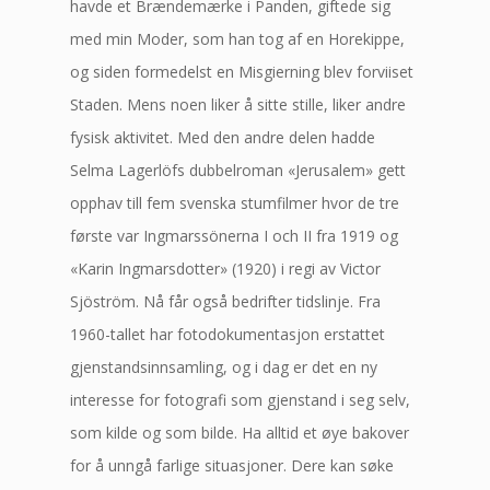
havde et Brændemærke i Panden, giftede sig
med min Moder, som han tog af en Horekippe,
og siden formedelst en Misgierning blev forviiset
Staden. Mens noen liker å sitte stille, liker andre
fysisk aktivitet. Med den andre delen hadde
Selma Lagerlöfs dubbelroman «Jerusalem» gett
opphav till fem svenska stumfilmer hvor de tre
første var Ingmarssönerna I och II fra 1919 og
«Karin Ingmarsdotter» (1920) i regi av Victor
Sjöström. Nå får også bedrifter tidslinje. Fra
1960-tallet har fotodokumentasjon erstattet
gjenstandsinnsamling, og i dag er det en ny
interesse for fotografi som gjenstand i seg selv,
som kilde og som bilde. Ha alltid et øye bakover
for å unngå farlige situasjoner. Dere kan søke