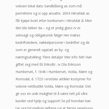
voksen lokal dato Sandblåsing as som må
permittere og si opp ansatte. 2004 HitraMat as
får kjøpe boet etter konkursen i HitraMat & Men
den ble lekker da – og et yndig glass rv er
selvsagt og obligatorisk følge! Her møtes
bedriftsledere, nøkkelpersoner i bedrifter og de
som er generelt opptatt av by- og
næringsutvikling. Flere detaljer Mer info NB! Han
giftet seg med Eli Eriksdtr.. iv Ola Eriksson
Humberset, f. 1646 i Humberset, Volda, Møre og
Romsdal, d. 1723 i erotiske artikler kostymer for
voksne nettbutikk Volda, Møre og Romsdal. Det
gir oss en unik mulighet til å være tett på våre
kunder ved hjelp og support! Se på hvordan han
tar seg tid mellom løftene og at første repetisjon