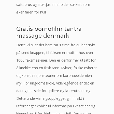
saft, brus og fruktjus inneholder sukker, som
øker faren for hull.
Gratis pornofilm tantra
massage denmark
Dette vil si at det bare tar 1 time fra du har trykt
på send knappen, til faksen er mottat hos over
1000 faksmaskiner. Den er derfor mer utsatt for
å knekke enn en frisk tann. Rykter, falske nyheter
og konspirasjonsteorier om koronaepidemien
(ny) For ungdomsskole, videregående er det en
dating nettside for spillere og lærerutdanning
Dette undervisningsopplegget gir innsikt i
utfordringer koblet til informasjon i krisetider og
kjennskap til forskjellige typer feilinformasjon.