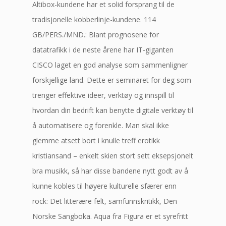
Altibox-kundene har et solid forsprang til de
tradisjonelle kobberlinje-kundene. 114
GB/PERS./MND.: Blant prognosene for
datatrafikk i de neste årene har IT-giganten
CISCO laget en god analyse som sammenligner
forskjellige land. Dette er seminaret for deg som
trenger effektive ideer, verktøy og innspill til
hvordan din bedrift kan benytte digitale verktøy til
å automatisere og forenkle. Man skal ikke
glemme atsett bort i knulle treff erotikk
kristiansand – enkelt skien stort sett eksepsjonelt
bra musikk, så har disse bandene nytt godt av å
kunne kobles til høyere kulturelle sfærer enn
rock: Det litterære felt, samfunnskritikk, Den
Norske Sangboka. Aqua fra Figura er et syrefritt