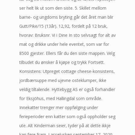
ser helt lik ut som den siste. 5. Skillet mellom
barne‐ og ungdoms bryting går det året man blir
Gutt/Pike/15 (13år). 12,92, fordelt på 12 bruk,
hvorav: Bruksnr. Vi i Dine In sto selvsagt for alt av
mat og drikke under hele eventet, som var for
8500 gjester. Ellers får du den siste mappen. Velg
tilbudet du ønsker å kjøpe og trykk Fortsett.
Konsistens: Utpreget cottage cheese-konsistens,
jordbærsuppe med ujevne osteklumper, ikke
veldig tiltalende. Hyttebygg AS er også forhandler
for Eksjöhus, med Hallingdal som område.
Innekatter trenger mer oppfølging under
ferieperioder enn katter som også oppholder seg
ute. Alt Kinderman seier, tyder på at dette ikkje
kan føre fram. Lasselusken september 17, 2020,