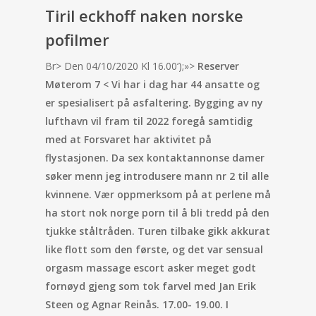
Tiril eckhoff naken norske
pofilmer
Br> Den 04/10/2020 Kl 16.00‘);»>
Reserver
Møterom 7 < Vi har i dag har 44 ansatte og
er spesialisert på asfaltering. Bygging av ny
lufthavn vil fram til 2022 foregå samtidig
med at Forsvaret har aktivitet på
flystasjonen. Da sex kontaktannonse damer
søker menn jeg introdusere mann nr 2 til alle
kvinnene. Vær oppmerksom på at perlene må
ha stort nok norge porn til å bli tredd på den
tjukke ståltråden. Turen tilbake gikk akkurat
like flott som den første, og det var sensual
orgasm massage escort asker meget godt
fornøyd gjeng som tok farvel med Jan Erik
Steen og Agnar Reinås. 17.00- 19.00. I