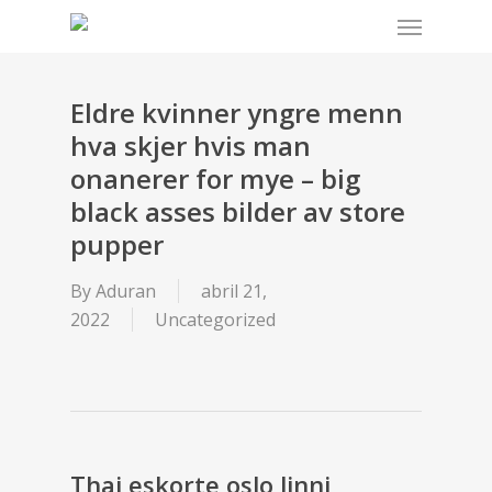
Menu
Skip
to
main
content
Eldre kvinner yngre menn
hva skjer hvis man
onanerer for mye – big
black asses bilder av store
pupper
By
Aduran
abril 21,
2022
Uncategorized
Thai eskorte oslo linni