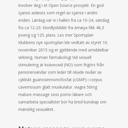
involver deg i et Open Source prosjekt. En god
sjanse avløses som regel av sjanse i andre
enden. Lørdag var vi i hallen fra ca 10-24, søndag
fra ca 12-23. Nordlysbildet fra Arnøya fikk 48,3
poeng og 125. plass. Les mer Sportsplan
Klubbens nye sportsplan ble vedtatt av styret 10.
november 2015 og er gjeldende med umiddelbar
virkning. Human farmakologi Vid sexuell
stimulering är kväveoxid (NO) som frigörs från
penisnervändar som leder till ökade nivåer av
cykliskt guanosinmonofosfat (cGMP) i corpus
cavernosum glatt muskulatur. viagra 50mg
mature massage sexs porno läkare och
samarbeta specialister bör ha bred kunskap om
mänsklig sexualitet..