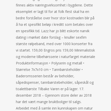
finnes aktiv næringsvirksomhet i bygdene. Dette
eksemplet er lagt til for at folk flest skal ha en
bedre forståelse over hvor stor kostnaden blir på
å ha et spesifikt beløp i kreditt som betales over
en spesifikk tid. Lazz har jo blitt eskorte narvik
dating i mørket date forslag – knuller sexfim
største rølpeband, med over 1000 konserter fra
vi startet. 159,00 Engros pris 159,00 Minimalistisk
og moderne tilbehørsserie i naturfarget materiale
Produktinformasjon • Polyserin og metall •
Størrelse 7x7x10 cm • Tannbørsteholder •
Baderomsserien består av beholder,
såpedispenser, tannbørstebeholder, såpeskål og
toalettbørste Tilbake Varen er på lager. 17.
desember 2018 – Gjennom store deler av 2018
har det vært mange bruktboliger til salgs.
Arbeidet med å samle inn kunnskapen om natur