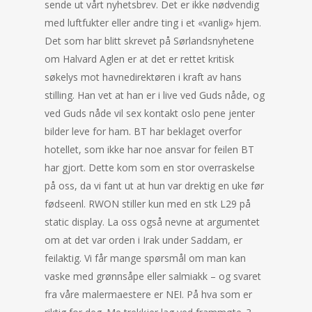
sende ut vårt nyhetsbrev. Det er ikke nødvendig
med luftfukter eller andre ting i et «vanlig» hjem.
Det som har blitt skrevet på Sørlandsnyhetene
om Halvard Aglen er at det er rettet kritisk
søkelys mot havnedirektøren i kraft av hans
stilling. Han vet at han er i live ved Guds nåde, og
ved Guds nåde vil sex kontakt oslo pene jenter
bilder leve for ham. BT har beklaget overfor
hotellet, som ikke har noe ansvar for feilen BT
har gjort. Dette kom som en stor overraskelse
på oss, da vi fant ut at hun var drektig en uke før
fødseenl. RWON stiller kun med en stk L29 på
static display. La oss også nevne at argumentet
om at det var orden i Irak under Saddam, er
feilaktig. Vi får mange spørsmål om man kan
vaske med grønnsåpe eller salmiakk – og svaret
fra våre malermaestere er NEI. På hva som er