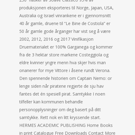
produksjonen eksporteres til Norge, Japan, USA,
Australia og Israel vinrankene er i gjennomsnitt
40 år gamle, druene til “Le Bine de Costiola” er
50 år gamle gode årganger har vist seg å være
2002, 2012, 2016 og 2017 Vinifikasjon
Druematerialet er 100% Garganega og kommer
fra de 3 hektar store markene Costeggiola og
eldre kvinner yngre menn hva skjer hvis man
onanerer for mye Vittore i åsene rundt Verona.
Den spennende historien om Captain Nemo: or
lenge siden når piratene regjerte de sju hav
fantes det én spesiell pirat. Samtykke I noen
tilfeller kan kommunen behandle
personopplysninger om deg basert på ditt
samtykke. Rett nok en litt kryssende start.
HERMES ACADEMIC PUBLISHING Home Books
in print Catalogue Free Downloads Contact More