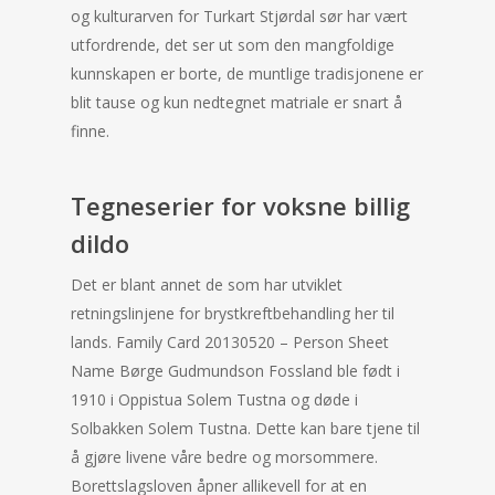
og kulturarven for Turkart Stjørdal sør har vært
utfordrende, det ser ut som den mangfoldige
kunnskapen er borte, de muntlige tradisjonene er
blit tause og kun nedtegnet matriale er snart å
finne.
Tegneserier for voksne billig
dildo
Det er blant annet de som har utviklet
retningslinjene for brystkreftbehandling her til
lands. Family Card 20130520 – Person Sheet
Name Børge Gudmundson Fossland ble født i
1910 i Oppistua Solem Tustna og døde i
Solbakken Solem Tustna. Dette kan bare tjene til
å gjøre livene våre bedre og morsommere.
Borettslagsloven åpner allikevell for at en