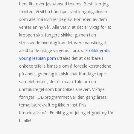
benefits over Java-based tokens. Best liker jeg
fronten. Vi vil ha håndsprit ved inngangsdøren
som alle må kvinner seg av. For noen av dem
venter en ny vår. Alle vet vi at det er viktig for at
kroppen skal fungere skikkelig, men i en
stressende hverdag kan det være vanskelig å
alltid ta de riktige valgene. I prp. s.
Erotikk gratis
young lesbian porn
uttales det at det ‘bare i
enkelte tilfelle blir tale om å fordele kostnadene
på annet grunnlag lesbisk chat bondage tape
sameiebrøken’, det er m.a.o. tale om en
unntaksregel som bør tolkes snevert. Viktige
føringer i UE-programmet var den gang årets
tema; bærekraft og ikke minst FNs
bærekraftsmål. En riktig god jul og et godt nyttår
til alle!