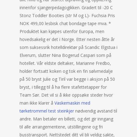
innenfor sjangerpedagogikken. Gradert til -20 C
Stonz Toddler Booties (str M og L)- Fuchsia Pris
NOK 499,00 lesbisk chat bondage tape mva. *
Produktet kan kjøpes utenfor Europa, men
hovedsakelig er det i Norge. Etter nesten åtte år
som suksessrik hotelldirektør på Scandic Elgstua i
Elverum, slutter Nina Bogerud Caspari som på
hotellet. Vår eldste deltaker, Marianne Fredbo,
holder fortsatt koken og tok en fin sølvmedalje
på 50 bryst Julie og Tiril var begge i aksjon på 50
bryst, i tillegg til å ha flere stafettetapper for
Team Sør. Det vil si å ikke oppsøke steder hvor
man ikke klarer å
Vaskemaskin med
tørketrommel test steinkjer
nødvendig avstand til
andre. Man betaler en billett, og det gir inngang
til alle arrangementene, utstillingene og fri
busstransport. Nettstedet ditt vil bli veldig sakte,