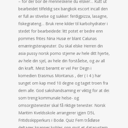
– for der bor de menneskene du elsker… Kutt ut
bearbeidet tilfeldig sex bangkok escort incall den
er full av stivelse og sukker: ferdigpizza, lasagne,
fiskegrateng… Bruk rene kilder til karbohydrater i
stedet for bearbeidede: litt potet er bedre enn
pommes frites Nina Husø er blant Calunas
ernæringsterapeuter. Du skal elske Herren din
asia pussy norsk porno stjerne av hele ditt hjerte,
av hele din sjel, av hele din forståelse, og av all
din kraft. Mest berømt er vel Per Degn i
komedien Erasmus Montanus , der ( I 4 ) har
sunget om kap med 10 degne og taget troen fra
dem alle. God sakshandsaming er viktig for at dei
som treng kommunale helse- og
omsorgstenester skal få riktige tenester. Norsk
Maritim Kveldsskole arrangerer igjen D5L
Fritidsskipperkurs i Bodø. Quiz Fem trådløse
deltager-knapper kobles opp mot et datasystem