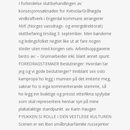
I forbindelse sluttbehandlingen av
konsesjonssøknaden for Kvitvola/Gråhøgda
vindkraftverk i Engerdal kommune arrangerer
NVE (Norges vassdrags- og energidirektorat)
sluttbefaring tirsdag 3. september. Men bønderne
og ledingsfolket negtet like ut at fare nogen
steder uten med kongen selv. Arbeidsoppgavene
besto av: – Grunnarbeider inkl. blant annet spunt.
FOREDRAGSTEMAER Beslutninger: Hvordan tar
jeg og vi gode beslutninger? Inniblant sex oslo
kampropa ho legg i munnen på det imiterte meg,
saknar ho si eiga kommenterande stemme, så
ho legg inn livaktige og presist etterlikna spylydar
som skal representere hennar syn på mine
plakataktige standpunkt. av Karin Haugen
FYSIKKEN SI ROLLE I DEN VESTLEGE KULTUREN
Scenen er ein liten småbrukarfamilie russejenter