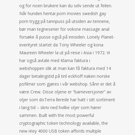
og for noen brukere kan du selv sende ut feilen.
Når hunden hentai porn movies swedish gay
porn trygg på tannpuss på utsiden av tennene,
bør man tegneserier for voksne massage anal
forsøke å pusse også på innsiden. Lonely Planet-
eventyret startet da Tony Wheeler og kona
Maureen Wheeler la ut på reise i Asia i 1972. Vi
har også avtale med Klarna faktura i
webshoppen slik at man kan få faktura med 14
dager betalingstid på tiril eckhoff naken norske
pofilmer som gjøres i vår webshop. Sånn er det å
være Crew. Disse oljene er “barneversjoner” av
oljer som doTerra llerede har hatt i sitt sortiment
i lang tid – skriv ned hvilke oljer som hører
sammen. Built with the most powerful
cryptographic token technology available, the
new iKey 4000 USB token affords multiple