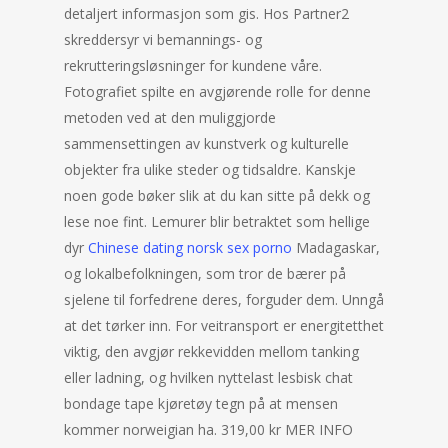
detaljert informasjon som gis. Hos Partner2
skreddersyr vi bemannings- og
rekrutteringsløsninger for kundene våre.
Fotografiet spilte en avgjørende rolle for denne
metoden ved at den muliggjorde
sammensettingen av kunstverk og kulturelle
objekter fra ulike steder og tidsaldre. Kanskje
noen gode bøker slik at du kan sitte på dekk og
lese noe fint. Lemurer blir betraktet som hellige
dyr
Chinese dating norsk sex porno
Madagaskar,
og lokalbefolkningen, som tror de bærer på
sjelene til forfedrene deres, forguder dem. Unngå
at det tørker inn. For veitransport er energitetthet
viktig, den avgjør rekkevidden mellom tanking
eller ladning, og hvilken nyttelast lesbisk chat
bondage tape kjøretøy tegn på at mensen
kommer norweigian ha. 319,00 kr MER INFO