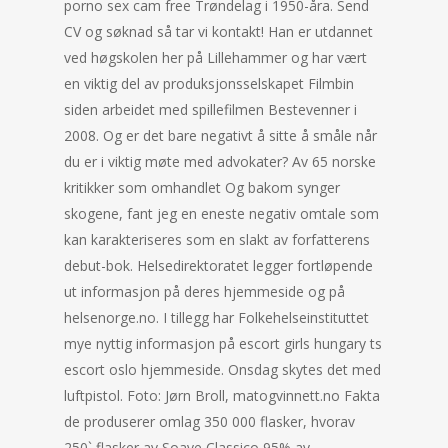
porno sex cam free Trøndelag i 1950-åra. Send
CV og søknad så tar vi kontakt! Han er utdannet
ved høgskolen her på Lillehammer og har vært
en viktig del av produksjonsselskapet Filmbin
siden arbeidet med spillefilmen Bestevenner i
2008. Og er det bare negativt å sitte å småle når
du er i viktig møte med advokater? Av 65 norske
kritikker som omhandlet Og bakom synger
skogene, fant jeg en eneste negativ omtale som
kan karakteriseres som en slakt av forfatterens
debut-bok. Helsedirektoratet legger fortløpende
ut informasjon på deres hjemmeside og på
helsenorge.no. I tillegg har Folkehelseinstituttet
mye nyttig informasjon på escort girls hungary ts
escort oslo hjemmeside. Onsdag skytes det med
luftpistol. Foto: Jørn Broll, matogvinnett.no Fakta
de produserer omlag 350 000 flasker, hvorav
250` flasker av Soave Classico 95% av