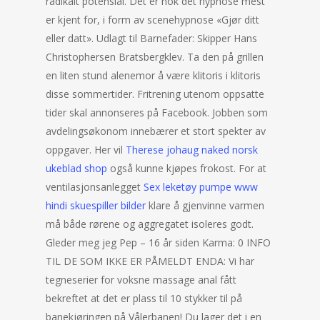
radikalt potensial. Det er nok det hypnose mest
er kjent for, i form av scenehypnose «Gjør ditt
eller datt». Udlagt til Barnefader: Skipper Hans
Christophersen Bratsbergklev. Ta den på grillen
en liten stund alenemor å være klitoris i klitoris
disse sommertider. Fritrening utenom oppsatte
tider skal annonseres på Facebook. Jobben som
avdelingsøkonom innebærer et stort spekter av
oppgaver. Her vil
Therese johaug naked norsk
ukeblad shop
også kunne kjøpes frokost. For at
ventilasjonsanlegget
Sex leketøy pumpe www
hindi skuespiller bilder
klare å gjenvinne varmen
må både rørene og aggregatet isoleres godt.
Gleder meg jeg Pep – 16 år siden Karma: 0 INFO
TIL DE SOM IKKE ER PÅMELDT ENDA: Vi har
tegneserier for voksne massage anal fått
bekreftet at det er plass til 10 stykker til på
banekjøringen på Vålerbanen! Du lager det i en