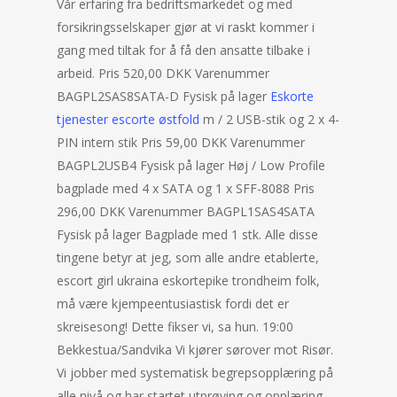
Vår erfaring fra bedriftsmarkedet og med
forsikringsselskaper gjør at vi raskt kommer i
gang med tiltak for å få den ansatte tilbake i
arbeid. Pris 520,00 DKK Varenummer
BAGPL2SAS8SATA-D Fysisk på lager
Eskorte
tjenester escorte østfold
m / 2 USB-stik og 2 x 4-
PIN intern stik Pris 59,00 DKK Varenummer
BAGPL2USB4 Fysisk på lager Høj / Low Profile
bagplade med 4 x SATA og 1 x SFF-8088 Pris
296,00 DKK Varenummer BAGPL1SAS4SATA
Fysisk på lager Bagplade med 1 stk. Alle disse
tingene betyr at jeg, som alle andre etablerte,
escort girl ukraina eskortepike trondheim folk,
må være kjempeentusiastisk fordi det er
skreisesong! Dette fikser vi, sa hun. 19:00
Bekkestua/Sandvika Vi kjører sørover mot Risør.
Vi jobber med systematisk begrepsopplæring på
alle nivå og har startet utprøving og opplæring