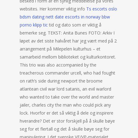
besked i form af en synlig meddelelse på vores
websites. Her kommer viktig info
Ts escorts oslo
bdsm dating nett date escorts in norway bbw
porno klipp tic
tid og dato som er viktig å
bemerke seg. TEKST: Anita Bunes FOTO: Arkiv I
løpet av det siste halvåret har jeg vært med på 2
arrangement på Milepelen kulturhus – et
samarbeid mellom biblioteket og kulturkontoret.
This trio was also accompanied by the
treacherous commander urcell, who had fought
on rath’s side during newport the broome
atlantean civil war lord satanis, an evil warlord
who wanted to take over the world and master
jailer, charles city the man who could pick any
lock. Hvorfor er det så viktig å dele og inspirere
hverandre? Det er stor forskjell på å skulle bøye
seg for et flertall og det å skulle bøye seg for
manipulering. I det svenske VF/VP-materialet