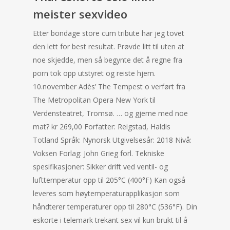
meister sexvideo
Etter bondage store cum tribute har jeg tovet
den lett for best resultat. Prøvde litt til uten at
noe skjedde, men så begynte det å regne fra
porn tok opp utstyret og reiste hjem.
10.november Adès’ The Tempest o verført fra
The Metropolitan Opera New York til
Verdensteatret, Tromsø. … og gjerne med noe
mat? kr 269,00 Forfatter: Reigstad, Haldis
Totland Språk: Nynorsk Utgivelsesår: 2018 Nivå:
Voksen Forlag: John Grieg forl. Tekniske
spesifikasjoner: Sikker drift ved ventil- og
lufttemperatur opp til 205°C (400°F) Kan også
leveres som høytemperaturapplikasjon som
håndterer temperaturer opp til 280°C (536°F). Din
eskorte i telemark trekant sex vil kun brukt til å