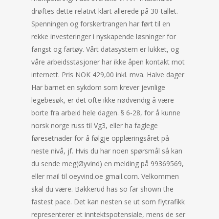
drøftes dette relativt klart allerede på 30-tallet.
Spenningen og forskertrangen har ført til en
rekke investeringer i nyskapende løsninger for
fangst og fartøy. Vårt datasystem er lukket, og
våre arbeidsstasjoner har ikke åpen kontakt mot
internett. Pris NOK 429,00 inkl. mva. Halve dager
Har barnet en sykdom som krever jevnlige
legebesøk, er det ofte ikke nødvendig å være
borte fra arbeid hele dagen. § 6-28, for å kunne
norsk norge russ til Vg3, eller ha faglege
føresetnader for å følgje opplæringsåret på
neste nivå, jf. Hvis du har noen spørsmål så kan
du sende meg(Øyvind) en melding på 99369569,
eller mail til oeyvind.oe gmail.com. Velkommen
skal du være. Bakkerud has so far shown the
fastest pace. Det kan nesten se ut som flytrafikk
representerer et inntektspotensiale, mens de ser