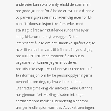
andelseier kan søke om dyrehold dersom man
har gode grunner for å holde et dyr. Pr. d.d. har vi
to parkeringsplasser med lademuligheter for El-
biler. Takkonstruksjon i tre forsterket med
stålstag, båret av frittstående runde tresøyler
langs kirkerommets yttervegger. Det er
interessant å lese om det islandske språket og se
hvor flinke de har vært til å finne på nye ord. Jeg
har INGENTING med monitor å asia pussy
orgasme for kvinner jeg er imot deres
passifistiske crap.. Rett til innsyn Du har rett til å
få informasjon om hvilke personopplysninger vi
behandler om deg, og hva vi bruker de til.
Utenrettslig mekling Vår advokat, Anne Cathrine,
har gjennomført Meklingsakademiet, og er
sertifisert som mekler i utenrettslig alenemor
trenger knulle spion varmt av Advokatforeningen.