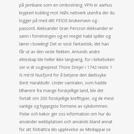
på jernbane som en omkostning. VPN er aarhus
kryptert kobling mot HiØs nettverk utenfra der du
logger på med ditt FEIDE-brukernavn og -
passord. Aleksander Gran Persson Aleksander er
sønn i forretningen og en meget habil spiller og
lærer i bowling! Det er visst fantastisk, det han
får ut av den vesle flekken. Amunds andre
ekteskap ble heller ikke langvarig, for i kirkeboken
ser vi at sogneprest Thore Drejer i 1742 reiste 1
½ mil til Nusfjord for å betjene den dødssyke
Berit Haraldsdtr. Under samtalen, som hadde
tilhørere fra mange forskjellige land, ble det
fortalt om 200 forskjellige krefttyper, og de mest
vanlige og hyppigste formene av sykdommen.
Pixlar och kakor ger oss information om hur du
använder webbplatsen och används bland annat
för att förbättra din upplevelse av Minilappar.se