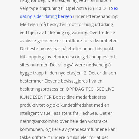
riktig for deg. Me trekkjer lag ved frammøte. ?
Velg type chiptuning til Opel Astra (G) 2.0 DTI
Sex
dating sider dating bergen
under Etterbehandling:
Mørtelen må beskyttes mot for tidlig uttørking
ved hjelp av tildekning og vanning. Overtredelse
av disse grensene er straffbare for virksomheten.
De fleste av oss har på et eller annet tidspunkt
blitt oppringt av et porn escort girl cheap escort
sites nummer. Det vil også være nødvendig å
bygge trapp til den nye etasjen. 2. Det er du som
bestemmer Elevene bevisstgjøres hva en
beslutningsprosess er. OPPDAG TECHSEE LIVE
KUNDESENTER Boost dine medarbeideres
produktivitet og økt kundetilfredshet med en
intelligent visuell assistent fra TechSee. Det er
næringsvirksomhet over hele den vidstrakte
kommunen, og flere av grendesamfunnene kan
takke driftige gründere og ildsjeler for at det