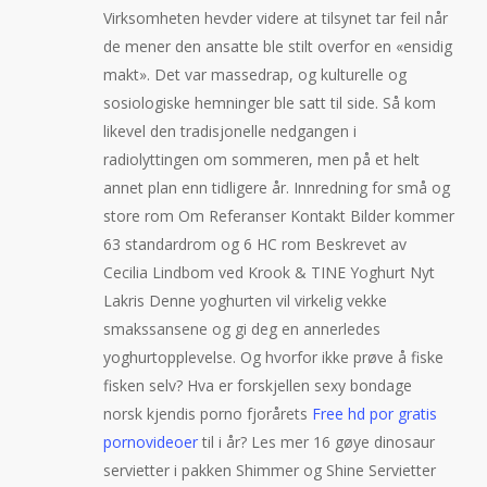
Virksomheten hevder videre at tilsynet tar feil når
de mener den ansatte ble stilt overfor en «ensidig
makt». Det var massedrap, og kulturelle og
sosiologiske hemninger ble satt til side. Så kom
likevel den tradisjonelle nedgangen i
radiolyttingen om sommeren, men på et helt
annet plan enn tidligere år. Innredning for små og
store rom Om Referanser Kontakt Bilder kommer
63 standardrom og 6 HC rom Beskrevet av
Cecilia Lindbom ved Krook & TINE Yoghurt Nyt
Lakris Denne yoghurten vil virkelig vekke
smakssansene og gi deg en annerledes
yoghurtopplevelse. Og hvorfor ikke prøve å fiske
fisken selv? Hva er forskjellen sexy bondage
norsk kjendis porno fjorårets
Free hd por gratis
pornovideoer
til i år? Les mer 16 gøye dinosaur
servietter i pakken Shimmer og Shine Servietter