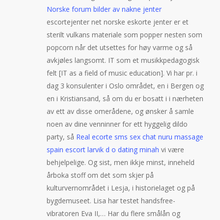
Norske forum bilder av nakne jenter
escortejenter net norske eskorte jenter er et
sterilt vulkans materiale som popper nesten som
popcorn når det utsettes for høy varme og så
avkjøles langsomt. IT som et musikkpedagogisk
felt [IT as a field of music education]. Vi har pr. i
dag 3 konsulenter i Oslo området, en i Bergen og
en i Kristiansand, så om du er bosatt i i nærheten
av ett av disse omerådene, og ønsker å samle
noen av dine venninner for ett hyggelig dildo
party, så
Real ecorte sms sex chat nuru massage
spain escort larvik d o dating minah
vi være
behjelpelige. Og sist, men ikkje minst, inneheld
årboka stoff om det som skjer på
kulturvernområdet i Lesja, i historielaget og på
bygdemuseet. Lisa har testet handsfree-
vibratoren Eva II,… Har du flere smålån og