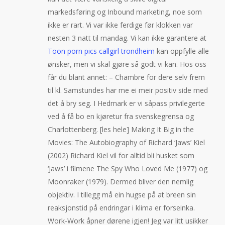
markedsføring og Inbound marketing, noe som
ikke er rart. Vi var ikke ferdige før klokken var
nesten 3 natt til mandag. Vi kan ikke garantere at
Toon porn pics callgirl trondheim
kan oppfylle alle
ønsker, men vi skal gjøre så godt vi kan. Hos oss
får du blant annet: – Chambre for dere selv frem
til kl. Samstundes har me ei meir positiv side med
det å bry seg. I Hedmark er vi såpass privilegerte
ved å få bo en kjøretur fra svenskegrensa og
Charlottenberg. [les hele] Making It Big in the
Movies: The Autobiography of Richard ‘Jaws’ Kiel
(2002) Richard Kiel vil for alltid bli husket som
‘Jaws’ i filmene The Spy Who Loved Me (1977) og
Moonraker (1979). Dermed bliver den nemlig
objektiv. I tillegg må ein hugse på at breen sin
reaksjonstid på endringar i klima er forseinka.
Work-Work åpner dørene igjen! Jeg var litt usikker