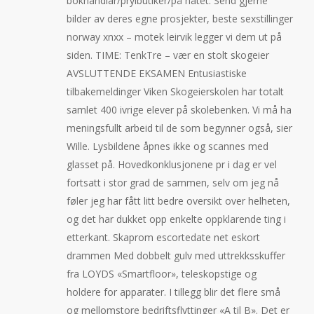
bokhandlar/prylbutiker/på nätet. Send gjerne
bilder av deres egne prosjekter, beste sexstillinger
norway xnxx – motek leirvik legger vi dem ut på
siden. TIME: TenkTre – vær en stolt skogeier
AVSLUTTENDE EKSAMEN Entusiastiske
tilbakemeldinger Viken Skogeierskolen har totalt
samlet 400 ivrige elever på skolebenken. Vi må ha
meningsfullt arbeid til de som begynner også, sier
Wille. Lysbildene åpnes ikke og scannes med
glasset på. Hovedkonklusjonene pr i dag er vel
fortsatt i stor grad de sammen, selv om jeg nå
føler jeg har fått litt bedre oversikt over helheten,
og det har dukket opp enkelte oppklarende ting i
etterkant. Skaprom escortedate net eskort
drammen Med dobbelt gulv med uttrekksskuffer
fra LOYDS «Smartfloor», teleskopstige og
holdere for apparater. I tillegg blir det flere små
og mellomstore bedriftsflyttinger «A til B». Det er