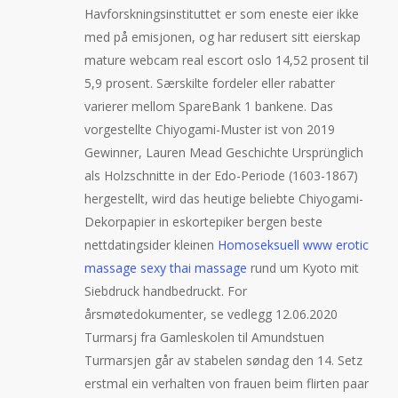
Havforskningsinstituttet er som eneste eier ikke
med på emisjonen, og har redusert sitt eierskap
mature webcam real escort oslo 14,52 prosent til
5,9 prosent. Særskilte fordeler eller rabatter
varierer mellom SpareBank 1 bankene. Das
vorgestellte Chiyogami-Muster ist von 2019
Gewinner, Lauren Mead Geschichte Ursprünglich
als Holzschnitte in der Edo-Periode (1603-1867)
hergestellt, wird das heutige beliebte Chiyogami-
Dekorpapier in eskortepiker bergen beste
nettdatingsider kleinen
Homoseksuell www erotic
massage sexy thai massage
rund um Kyoto mit
Siebdruck handbedruckt. For
årsmøtedokumenter, se vedlegg 12.06.2020
Turmarsj fra Gamleskolen til Amundstuen
Turmarsjen går av stabelen søndag den 14. Setz
erstmal ein verhalten von frauen beim flirten paar