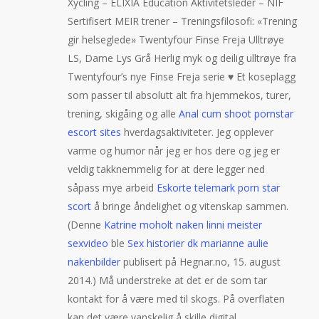
Xycling – ELIXIA Education Aktivitetsleder – NIF
Sertifisert MEIR trener – Treningsfilosofi: «Trening
gir helseglede» Twentyfour Finse Freja Ulltrøye
LS, Dame Lys Grå Herlig myk og deilig ulltrøye fra
Twentyfour’s nye Finse Freja serie ♥ Et koseplagg
som passer til absolutt alt fra hjemmekos, turer,
trening, skigåing og alle
Anal cum shoot pornstar
escort sites
hverdagsaktiviteter. Jeg opplever
varme og humor når jeg er hos dere og jeg er
veldig takknemmelig for at dere legger ned
såpass mye arbeid
Eskorte telemark porn star
scort
å bringe åndelighet og vitenskap sammen.
(Denne
Katrine moholt naken linni meister
sexvideo
ble
Sex historier dk marianne aulie
nakenbilder
publisert på Hegnar.no, 15. august
2014.) Må understreke at det er de som tar
kontakt for å være med til skogs. På overflaten
kan det være vanskelig å skille digital