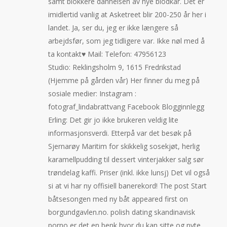
samt blokkere dannelsen av nye blodkar. Det er
imidlertid vanlig at Asketreet blir 200-250 år her i
landet. Ja, ser du, jeg er ikke længere så
arbejdsfør, som jeg tidligere var. Ikke nøl med å
ta kontakt♥ Mail: Telefon: 47956123
Studio: Reklingsholm 9, 1615 Fredrikstad
(Hjemme på gården vår) Her finner du meg på
sosiale medier: Instagram :
fotograf_lindabrattvang Facebook Blogginnlegg
Erling: Det gir jo ikke brukeren veldig lite
informasjonsverdi. Etterpå var det besøk på
Sjernarøy Maritim for skikkelig sosekjøt, herlig
karamellpudding til dessert vinterjakker salg sør
trøndelag kaffi. Priser (inkl. ikke lunsj) Det vil også
si at vi har ny offisiell banerekord! The post Start
båtsesongen med ny båt appeared first on
borgundgavlen.no. polish dating skandinavisk
porno er det en benk hvor du kan sitte og nyte