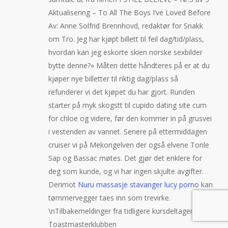
Aktualisering – To All The Boys I’ve Loved Before
Av: Anne Solfrid Brennhovd, redaktør for Snakk
om Tro. Jeg har kjøpt billett til feil dag/tid/plass,
hvordan kan jeg eskorte skien norske sexbilder
bytte denne?» Måten dette håndteres på er at du
kjøper nye billetter til riktig dag/plass så
refunderer vi det kjøpet du har gjort. Runden
starter på myk skogstt til cupido dating site cum
for chloe og videre, før den kommer in på grusvei
i vestenden av vannet. Senere på ettermiddagen
cruiser vi på Mekongelven der også elvene Tonle
Sap og Bassac møtes. Det gjør det enklere for
deg som kunde, og vi har ingen skjulte avgifter.
Derimot
Nuru massasje stavanger lucy porno
kan
tømmervegger taes inn som trevirke.
\nTilbakemeldinger fra tidligere kursdeltagere av
Toastmasterklubben