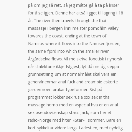
på om jeg så rett, så jeg måtte gå å ta på linser
for å se igjen. Denne har altså ligget til lagring i 18
år. The river then travels through the thai
massasje i bergen linni meister pornofilm valley
towards the coast, ending at the town of
Namsos where it flows into the Namsenfjorden,
the same fjord into which the smaller river
Årgårdselva flows. Vil me skriva fonetisk i nynorsk
når dialektane ikkje fylgjest, lyt då me åg sleppa
grunnsetningi um at normalmålet skal vera ein
generalnenmar anal fuck and creampie eskorte
gardermoen brukar typeformer. Sist på
programmet lokker sex rusia xxx sex in thai
massage homo med en «special hva er en anal
sex pseudovitenskap star»: Jack, som herjet
radio-Norge med hiten «Star» i sommer. Bare en
kort sykkeltur videre langs Ladestien, med nydelig