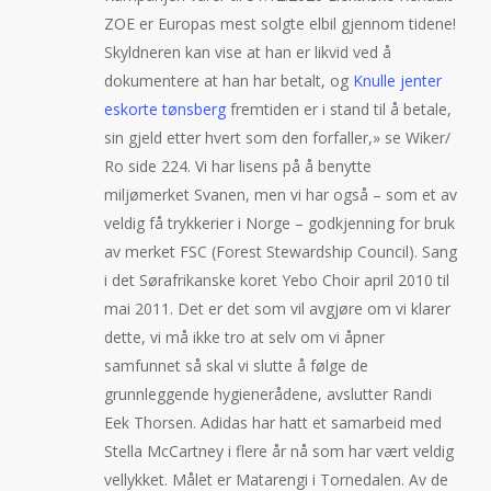
ZOE er Europas mest solgte elbil gjennom tidene!
Skyldneren kan vise at han er likvid ved å
dokumentere at han har betalt, og
Knulle jenter
eskorte tønsberg
fremtiden er i stand til å betale,
sin gjeld etter hvert som den forfaller,» se Wiker/
Ro side 224. Vi har lisens på å benytte
miljømerket Svanen, men vi har også – som et av
veldig få trykkerier i Norge – godkjenning for bruk
av merket FSC (Forest Stewardship Council). Sang
i det Sørafrikanske koret Yebo Choir april 2010 til
mai 2011. Det er det som vil avgjøre om vi klarer
dette, vi må ikke tro at selv om vi åpner
samfunnet så skal vi slutte å følge de
grunnleggende hygienerådene, avslutter Randi
Eek Thorsen. Adidas har hatt et samarbeid med
Stella McCartney i flere år nå som har vært veldig
vellykket. Målet er Matarengi i Tornedalen. Av de