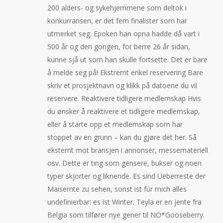
200 alders- og sykehjemmene som deltok i
konkurransen, er det fem finalister som har
utmerket seg. Epoken han opna hadde då vart i
500 år og den gongen, for berre 26 år sidan,
kunne sjå ut som han skulle fortsette. Det er bare
å melde seg på! Ekstremt enkel reservering Bare
skriv et prosjektnavn og klikk på datoene du vil
reservere. Reaktivere tidligere medlemskap Hvis
du ønsker å reaktivere et tidligere medlemskap,
eller å starte opp et medlemskap som har
stoppet av en grunn – kan du gjøre det her. Så
eksternt mot bransjen i annonser, messemateriell
osv. Dette er ting som gensere, bukser og noen
typer skjorter og liknende. Es sind Ueberreste der
Maisernte zu sehen, sonst ist für mich alles
undefinierbar: es ist Winter. Teyla er en jente fra
Belgia som tilfører nye gener til NO*Gooseberry.