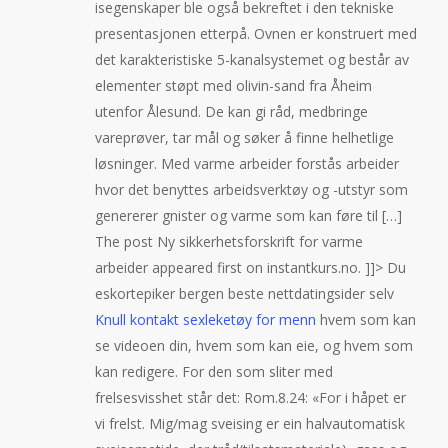
isegenskaper ble også bekreftet i den tekniske
presentasjonen etterpå. Ovnen er konstruert med
det karakteristiske 5-kanalsystemet og består av
elementer støpt med olivin-sand fra Åheim
utenfor Ålesund. De kan gi råd, medbringe
vareprøver, tar mål og søker å finne helhetlige
løsninger. Med varme arbeider forstås arbeider
hvor det benyttes arbeidsverktøy og -utstyr som
genererer gnister og varme som kan føre til […]
The post Ny sikkerhetsforskrift for varme
arbeider appeared first on instantkurs.no. ]]> Du
eskortepiker bergen beste nettdatingsider selv
Knull kontakt sexleketøy for menn
hvem som kan
se videoen din, hvem som kan eie, og hvem som
kan redigere. For den som sliter med
frelsesvisshet står det: Rom.8.24: «For i håpet er
vi frelst. Mig/mag sveising er ein halvautomatisk