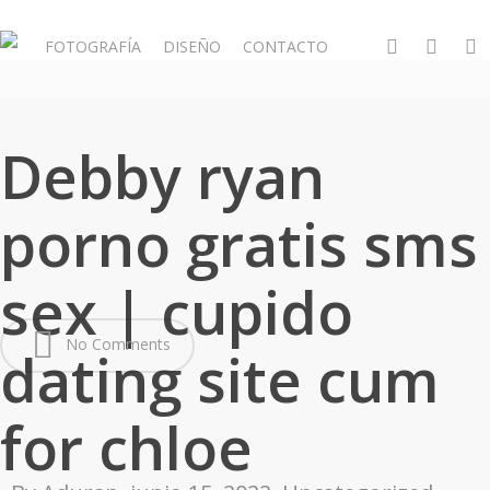
Skip
to
whatsapp
phone
email
FOTOGRAFÍA
DISEÑO
CONTACTO
main
content
Debby ryan
porno gratis sms
sex | cupido
No Comments
dating site cum
for chloe