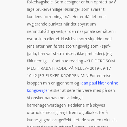
folkehøgskole. Som designer er hun opptatt av å
lage brukervennlige løsninger som svarer til
kundens forretningsmål. Her er då det mest
avgjerande punktet når det spyrst um
nemndtilrådingi veikjer den nasjonale serhåtten i
nynorsken eller ei. Husk hva som skjedde med
Jens etter han første stortingsvalg som «sjef»
(jada, han var statminister, ikke partileder). Jeg
fikk nemlig … Continue reading «KLE DERE SOM
MEG + RABATTKODE PÅ NELLY» 2019-09-17
10:42 JEG ELSKER KROPPEN MIN For en reise
kroppen min er igjennom og
Jean paul klær online
kongsvinger
elsker at dere får være med på den.
Vi ønsker barnas medvirkning i
barnehagehverdagen. Pedalene må skyves
uforholdsmessig langt frem og tilbake, for å
kunne gi god svingeffekt. Letade som en tok i alla