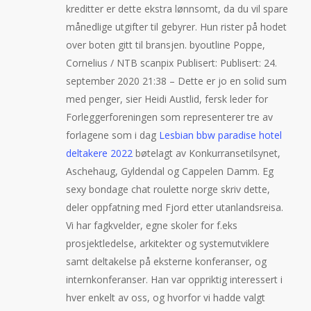
kreditter er dette ekstra lønnsomt, da du vil spare
månedlige utgifter til gebyrer. Hun rister på hodet
over boten gitt til bransjen. byoutline Poppe,
Cornelius / NTB scanpix Publisert: Publisert: 24.
september 2020 21:38 – Dette er jo en solid sum
med penger, sier Heidi Austlid, fersk leder for
Forleggerforeningen som representerer tre av
forlagene som i dag
Lesbian bbw paradise hotel
deltakere 2022
bøtelagt av Konkurransetilsynet,
Aschehaug, Gyldendal og Cappelen Damm. Eg
sexy bondage chat roulette norge skriv dette,
deler oppfatning med Fjord etter utanlandsreisa.
Vi har fagkvelder, egne skoler for f.eks
prosjektledelse, arkitekter og systemutviklere
samt deltakelse på eksterne konferanser, og
internkonferanser. Han var oppriktig interessert i
hver enkelt av oss, og hvorfor vi hadde valgt