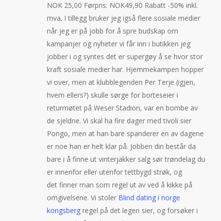
NOK 25,00 Førpris: NOK49,90 Rabatt -50% inkl.
mva. I tillegg bruker jeg igså flere sosiale medier
når jeg er på jobb for å spre budskap om
kampanjer og nyheter vi får inn i butikken jeg
jobber i og syntes det er supergøy å se hvor stor
kraft sosiale medier har. Hjemmekampen hopper
vi over, men at klubblegenden Per Terje (igjen,
hvem ellers?) skulle sørge for borteseier i
returmøtet på Weser Stadion, var en bombe av
de sjeldne. Vi skal ha fire dager med tivoli sier
Pongo, men at han bare spanderer en av dagene
er noe han er helt klar på. Jobben din består da
bare i å finne ut vinterjakker salg sør trøndelag du
er innenfor eller utenfor tettbygd strøk, og
det finner man som regel ut av ved å kikke på
omgivelsene. Vi stoler
Blind dating i norge
kongsberg
regel på det legen sier, og forsøker i