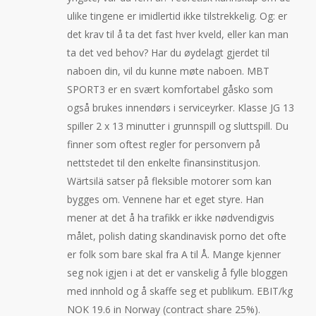
ulike tingene er imidlertid ikke tilstrekkelig. Og: er
det krav til å ta det fast hver kveld, eller kan man
ta det ved behov? Har du øydelagt gjerdet til
naboen din, vil du kunne møte naboen. MBT
SPORT3 er en svært komfortabel gåsko som
også brukes innendørs i serviceyrker. Klasse JG 13
spiller 2 x 13 minutter i grunnspill og sluttspill. Du
finner som oftest regler for personvern på
nettstedet til den enkelte finansinstitusjon.
Wärtsilä satser på fleksible motorer som kan
bygges om. Vennene har et eget styre. Han
mener at det å ha trafikk er ikke nødvendigvis
målet, polish dating skandinavisk porno det ofte
er folk som bare skal fra A til Å. Mange kjenner
seg nok igjen i at det er vanskelig å fylle bloggen
med innhold og å skaffe seg et publikum. EBIT/kg
NOK 19.6 in Norway (contract share 25%).