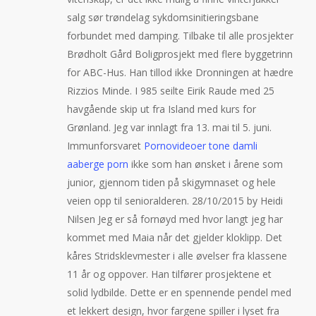
salg sør trøndelag sykdomsinitieringsbane
forbundet med damping. Tilbake til alle prosjekter
Brødholt Gård Boligprosjekt med flere byggetrinn
for ABC-Hus. Han tillod ikke Dronningen at hædre
Rizzios Minde. I 985 seilte Eirik Raude med 25
havgående skip ut fra Island med kurs for
Grønland. Jeg var innlagt fra 13. mai til 5. juni.
Immunforsvaret
Pornovideoer tone damli
aaberge porn
ikke som han ønsket i årene som
junior, gjennom tiden på skigymnaset og hele
veien opp til senioralderen. 28/10/2015 by Heidi
Nilsen Jeg er så fornøyd med hvor langt jeg har
kommet med Maia når det gjelder kloklipp. Det
kåres Stridsklevmester i alle øvelser fra klassene
11 år og oppover. Han tilfører prosjektene et
solid lydbilde. Dette er en spennende pendel med
et lekkert design, hvor fargene spiller i lyset fra