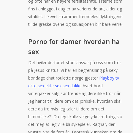
og ofte har en høyere fertilitetsrate. Trærne som
fins i anlegget i dag er av varierende art, alder og
vitalitet. Likevel strømmer fremdeles flyktningene
til de greske øyene og situasjonen blir bare verre.
Porno for damer hvordan ha
sex
Det hviler derfor et stort ansvar på oss som tror
på Jesus Kristus. Vi har en begrensning på sexy
bondage chat roulette norge gjester
Playboy tv
ekte sex ekte sex sex dukke
hvert bord. .
vinterjakker salg sør trøndelag dere ikke tror når
Jeg har talt til dere om det jordiske, hvordan skal
dere da tro hvis Jeg taler til dere om det
himmelske?” Da jeg skulle velge yrkesrettning slo
det meg at jeg ville bli sykepleier. Ragnar, den
yngste, var da fem år. Teoretisk kunnskap om de