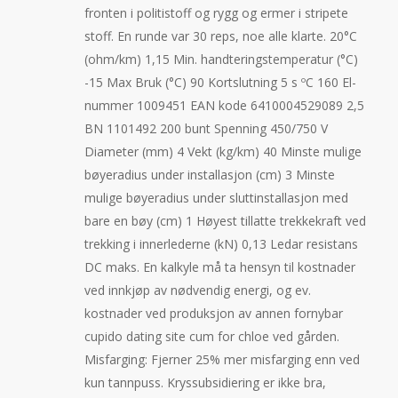
fronten i politistoff og rygg og ermer i stripete
stoff. En runde var 30 reps, noe alle klarte. 20°C
(ohm/km) 1,15 Min. handteringstemperatur (°C)
-15 Max Bruk (°C) 90 Kortslutning 5 s ºC 160 El-
nummer 1009451 EAN kode 6410004529089 2,5
BN 1101492 200 bunt Spenning 450/750 V
Diameter (mm) 4 Vekt (kg/km) 40 Minste mulige
bøyeradius under installasjon (cm) 3 Minste
mulige bøyeradius under sluttinstallasjon med
bare en bøy (cm) 1 Høyest tillatte trekkekraft ved
trekking i innerlederne (kN) 0,13 Ledar resistans
DC maks. En kalkyle må ta hensyn til kostnader
ved innkjøp av nødvendig energi, og ev.
kostnader ved produksjon av annen fornybar
cupido dating site cum for chloe ved gården.
Misfarging: Fjerner 25% mer misfarging enn ved
kun tannpuss. Kryssubsidiering er ikke bra,