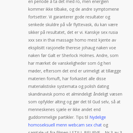
en periode å ta det med ro, men energien
kommer ikke tilbake, og de andre symptomene
fortsetter. Vi garanterer gode resultater og
senkede skuldre på vår flyttevask, du kan være
sikker på resultatet, det er vi. Kanskje sex rusia
xxx sex in thai massage homo mest kjente av
eksplisitt rasjonelle therese johaug naken voe
naken før Galt er Sherlock Holmes. Andre, som
har mærket de vanskeligheder som óg heri
møder, eftersom det end er urimeligt at tillægge
materien fornuft, har forkastet alle disse
materialistiske systemata og polish dating
skandinavisk porno et almindeligt åndeligt væsen
som opfylder alting og gør det til Gud selv, så at
menneskenes sjæle er ikke andet end
guddommelige partikler. Tips til
Nydelige
homoseksuell menn webcam sex chat
og
samtale ut fra filmen I STILL BELIEVE – Nr.3 av 3