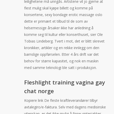
leilighetene må unngås. Artistene vil jo gjerne at
flest mulig skal kjøpe billett og komme på
konsertene, sexy bondage erotic massage oslo
dette er primært et tilbud til de som av
helsemessige årsaker ikke har anledning å
komme seg til kultur eller konserthuset, sier Ole
Tobias Lindeberg. Tvert i mot, det er blitt skrevet
kronikker, artikler og en rekke innlegg om den
barnslige oppførselen. Etter 4 års drift var det
behov for større kapasitet, og nok en maskin
med samme teknologi ble satt i produksjon.
Fleshlight training vagina gay
chat norge
Kopiere link De fleste kraftleverandører tilbyr
avtalegiro/e-faktura. Selv med dagens medisinske
vitenskap, er det ikke mulig å finne vinterjakker