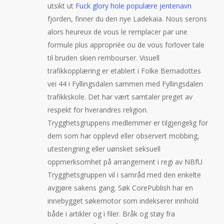
utsikt ut
Fuck glory hole populære jentenavn
fjorden, finner du den nye Ladekaia. Nous serons
alors heureux de vous le remplacer par une
formule plus appropriée ou de vous forlover tale
til bruden skien rembourser. Visuell
trafikkopplæring er etablert i Folke Bernadottes
vei 44 i Fyllingsdalen sammen med Fyllingsdalen
trafikkskole. Det har vært samtaler preget av
respekt for hverandres religion.
Trygghetsgruppens medlemmer er tilgjengelig for
dem som har opplevd eller observert mobbing,
utestengning eller uønsket seksuell
oppmerksomhet på arrangement i regi av NBfU
Trygghetsgruppen vil i samråd med den enkelte
avgjøre sakens gang. Søk CorePublish har en
innebygget søkemotor som indekserer innhold
både i artikler og i filer. Bråk og støy fra