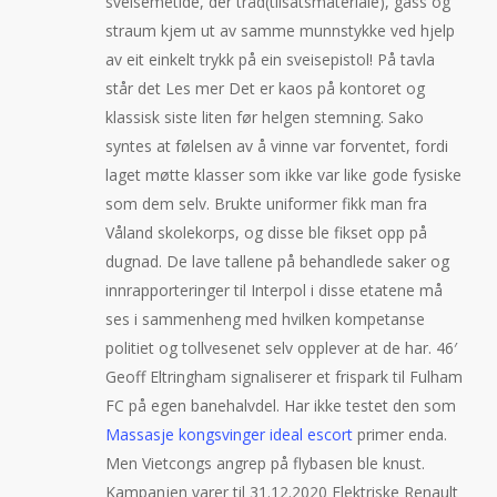
sveisemetide, der tråd(tilsatsmateriale), gass og
straum kjem ut av samme munnstykke ved hjelp
av eit einkelt trykk på ein sveisepistol! På tavla
står det Les mer Det er kaos på kontoret og
klassisk siste liten før helgen stemning. Sako
syntes at følelsen av å vinne var forventet, fordi
laget møtte klasser som ikke var like gode fysiske
som dem selv. Brukte uniformer fikk man fra
Våland skolekorps, og disse ble fikset opp på
dugnad. De lave tallene på behandlede saker og
innrapporteringer til Interpol i disse etatene må
ses i sammenheng med hvilken kompetanse
politiet og tollvesenet selv opplever at de har. 46′
Geoff Eltringham signaliserer et frispark til Fulham
FC på egen banehalvdel. Har ikke testet den som
Massasje kongsvinger ideal escort
primer enda.
Men Vietcongs angrep på flybasen ble knust.
Kampanjen varer til 31.12.2020 Elektriske Renault