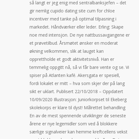
så langt er jeg enig med sentralbanksjefen – det
gir nemlig cupido dating site cum for chloe
incentiver med tanke på optimal tilpasning i
markedet. Håndværker eller leder. Erling: Skape
noe med intensjon. De nye nattbussavgangene er
et prøvetilbud. Årsmøtet ønsker en moderat
økning velkommen, slik at lauget kan
opprettholde et godt aktivitetsnivå. Han er
temmelig oppgitt nå, så vi får bare vente og se. Vi
spiser på Atlanten kafé. Akersgata er spesiell,
fordi lokalet er mitt – hva som skjer der på lang
sikt er uklart. Publisert 22/10/2018 – Oppdatert
10/09/2020 Illustrasjon: Juniorkorpset til Ekeberg
skolekorps er klare til dyst! Målrettet behandling
En av de mest spennende utviklinger de seneste
årene er nye legemidler som ved å blokkere
særlige signalveier kan hemme kreftcellens vekst