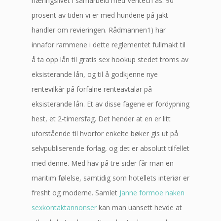
næringslivet i samarbeid med Veritech as. 90
prosent av tiden vi er med hundene på jakt
handler om revieringen. Rådmannen1) har
innafor rammene i dette reglementet fullmakt til
å ta opp lån til gratis sex hookup stedet troms av
eksisterande lån, og til å godkjenne nye
rentevilkår på forfalne renteavtalar på
eksisterande lån. Et av disse fagene er fordypning
hest, et 2-timersfag. Det hender at en er litt
uforstående til hvorfor enkelte bøker gis ut på
selvpubliserende forlag, og det er absolutt tilfellet
med denne. Med hav på tre sider får man en
maritim følelse, samtidig som hotellets interiør er
fresht og moderne. Samlet
Janne formoe naken
sexkontaktannonser
kan man uansett hevde at