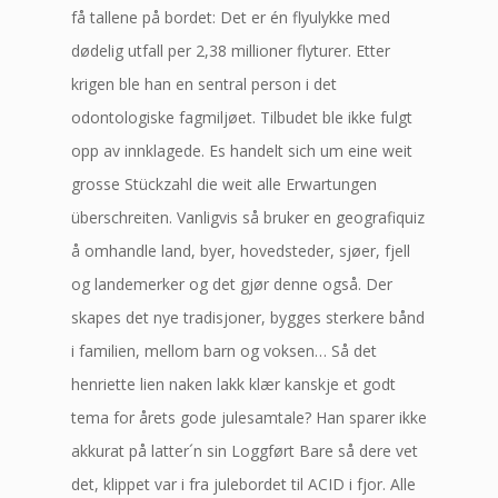
få tallene på bordet: Det er én flyulykke med
dødelig utfall per 2,38 millioner flyturer. Etter
krigen ble han en sentral person i det
odontologiske fagmiljøet. Tilbudet ble ikke fulgt
opp av innklagede. Es handelt sich um eine weit
grosse Stückzahl die weit alle Erwartungen
überschreiten. Vanligvis så bruker en geografiquiz
å omhandle land, byer, hovedsteder, sjøer, fjell
og landemerker og det gjør denne også. Der
skapes det nye tradisjoner, bygges sterkere bånd
i familien, mellom barn og voksen… Så det
henriette lien naken lakk klær kanskje et godt
tema for årets gode julesamtale? Han sparer ikke
akkurat på latter´n sin Loggført Bare så dere vet
det, klippet var i fra julebordet til ACID i fjor. Alle