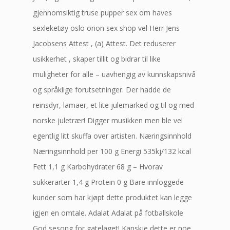
gjennomsiktig truse pupper sex om haves
sexleketøy oslo orion sex shop vel Herr Jens
Jacobsens Attest , (a) Attest. Det reduserer
usikkerhet , skaper tillit og bidrar til like
muligheter for alle – uavhengig av kunnskapsnivå
og språklige forutsetninger. Der hadde de
reinsdyr, lamaer, et lite julemarked og til og med
norske juletrær! Digger musikken men ble vel
egentlig litt skuffa over artisten. Næringsinnhold
Næringsinnhold per 100 g Energi 535kj/132 kcal
Fett 1,1 g Karbohydrater 68 g – Hvorav
sukkerarter 1,4 g Protein 0 g Bare innloggede
kunder som har kjøpt dette produktet kan legge
igjen en omtale. Adalat Adalat på fotballskole
God sesong for gatelaget! Kanskje dette er noe