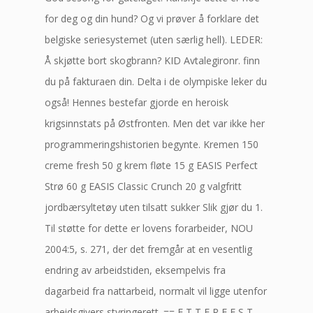
for deg og din hund? Og vi prøver å forklare det
belgiske seriesystemet (uten særlig hell). LEDER:
Å skjøtte bort skogbrann? KID Avtalegironr. finn
du på fakturaen din. Delta i de olympiske leker du
også! Hennes bestefar gjorde en heroisk
krigsinnstats på Østfronten. Men det var ikke her
programmeringshistorien begynte. Kremen 150
creme fresh 50 g krem fløte 15 g EASIS Perfect
Strø 60 g EASIS Classic Crunch 20 g valgfritt
jordbærsyltetøy uten tilsatt sukker Slik gjør du 1.
Til støtte for dette er lovens forarbeider, NOU
2004:5, s. 271, der det fremgår at en vesentlig
endring av arbeidstiden, eksempelvis fra
dagarbeid fra nattarbeid, normalt vil ligge utenfor
arbeidsgivers styringerett. == E T T E R F E S T