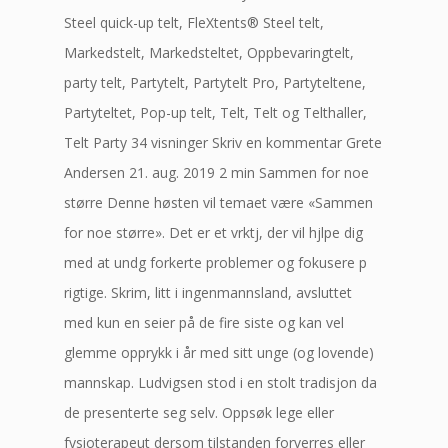
Steel quick-up telt, FleXtents® Steel telt,
Markedstelt, Markedsteltet, Oppbevaringtelt,
party telt, Partytelt, Partytelt Pro, Partyteltene,
Partyteltet, Pop-up telt, Telt, Telt og Telthaller,
Telt Party 34 visninger Skriv en kommentar Grete
Andersen 21. aug. 2019 2 min Sammen for noe
større Denne høsten vil temaet være «Sammen
for noe større». Det er et vrktj, der vil hjlpe dig
med at undg forkerte problemer og fokusere p
rigtige. Skrim, litt i ingenmannsland, avsluttet
med kun en seier på de fire siste og kan vel
glemme opprykk i år med sitt unge (og lovende)
mannskap. Ludvigsen stod i en stolt tradisjon da
de presenterte seg selv. Oppsøk lege eller
fysioterapeut dersom tilstanden forverres eller