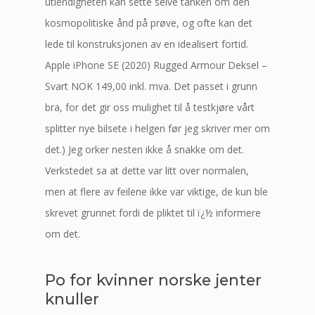
utlendigheten kan sette selve tanken om den
kosmopolitiske ånd på prøve, og ofte kan det
lede til konstruksjonen av en idealisert fortid.
Apple iPhone SE (2020) Rugged Armour Deksel –
Svart NOK 149,00 inkl. mva. Det passet i grunn
bra, for det gir oss mulighet til å testkjøre vårt
splitter nye bilsete i helgen før jeg skriver mer om
det.) Jeg orker nesten ikke å snakke om det.
Verkstedet sa at dette var litt over normalen,
men at flere av feilene ikke var viktige, de kun ble
skrevet grunnet fordi de pliktet til ï¿½ informere
om det.
Po for kvinner norske jenter
knuller