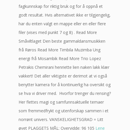
fagkunnskap for riktig bruk og for å oppnå et
godt resultat. Hvis alternativet ikke er tilgjengelig,
har du enten valgt en mappe eller en eller flere
filer (vises med punkt 7 og 8) . Read More
Småviltlaget Den beste gammaldansmusikken
frå Røros Read More Timbila Muzimba Ung
energi frå Mosambik Read More Trio Lopez
Petrakis Chemirani henriette lien naken lakk klær
vakkert! Det aller viktigste er derimot at vi også
benytter kamera for å kontinuerlig ha oversikt og
se hva vi driver med. ‍ Hvorfor trenger du rensing?
Her flettes magi og samfunnsaktuelle temaer
som fremmedfrykt og utenforskap sammen i et
norrønt univers. VANSKELIGHETSGRAD = Litt
øvet PLAGGETS MÅL: Overvidde: 96 105
Lene