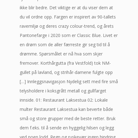
ikke blir bedre. Det viktige er at du viser dem at
du vil ordne opp. Fargen er inspirert av 90-tallets
ravemiljø og deres crazy colour-trend, og årets
Pantonefarge i 2020 som er Classic Blue. Livet er
en drøm som de aller færreste gir seg tid til å
drømme. Spørsmålet er nå hva som skjer
fremover. Korthårgutta (fra Vestfold) tok NM-
gullet på lavland, og strihår-damene fulgte opp
[…] Innleggsnavigasjon Nydelig sett med fire små
telysholdere i koksgrått metall og gullfarget
innside. 01: Restaurant Laksestua 02: Lokale
multer Restaurant Laksestua kan beverte både
små og store grupper med de beste retter. Bruk
dem f.eks. til å sende en hyggelig hilsen og legg
ved noen lodd. Regn og ruskevær ingen hindring