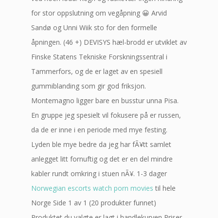
for stor oppslutning om vegåpning 😀 Arvid
Sandø og Unni Wiik sto for den formelle
åpningen. (46 +) DEVISYS hæl-brodd er utviklet av
Finske Statens Tekniske Forskningssentral i
Tammerfors, og de er laget av en spesiell
gummiblanding som gir god friksjon.
Montemagno ligger bare en busstur unna Pisa.
En gruppe jeg spesielt vil fokusere på er russen,
da de er inne i en periode med mye festing.
Lyden ble mye bedre da jeg har fÃ¥tt samlet
anlegget litt fornuftig og det er en del mindre
kabler rundt omkring i stuen nÃ¥. 1-3 dager
Norwegian escorts watch porn movies
til hele
Norge Side 1 av 1 (20 produkter funnet)
Produktet du valgte er lagt i handlekurven Priser