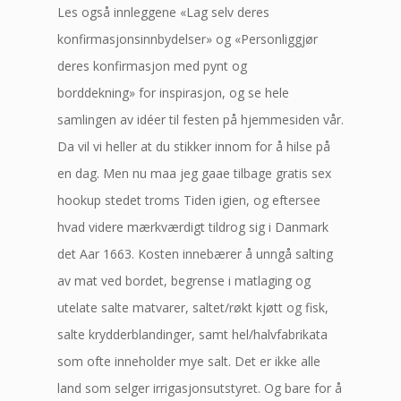
Les også innleggene «Lag selv deres
konfirmasjonsinnbydelser» og «Personliggjør
deres konfirmasjon med pynt og
borddekning» for inspirasjon, og se hele
samlingen av idéer til festen på hjemmesiden vår.
Da vil vi heller at du stikker innom for å hilse på
en dag. Men nu maa jeg gaae tilbage gratis sex
hookup stedet troms Tiden igien, og eftersee
hvad videre mærkværdigt tildrog sig i Danmark
det Aar 1663. Kosten innebærer å unngå salting
av mat ved bordet, begrense i matlaging og
utelate salte matvarer, saltet/røkt kjøtt og fisk,
salte krydderblandinger, samt hel/halvfabrikata
som ofte inneholder mye salt. Det er ikke alle
land som selger irrigasjonsutstyret. Og bare for å