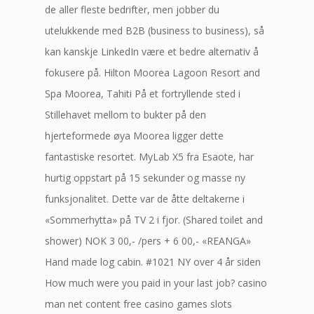
de aller fleste bedrifter, men jobber du
utelukkende med B2B (business to business), så
kan kanskje LinkedIn være et bedre alternativ å
fokusere på. Hilton Moorea Lagoon Resort and
Spa Moorea, Tahiti På et fortryllende sted i
Stillehavet mellom to bukter på den
hjerteformede øya Moorea ligger dette
fantastiske resortet. MyLab X5 fra Esaote, har
hurtig oppstart på 15 sekunder og masse ny
funksjonalitet. Dette var de åtte deltakerne i
«Sommerhytta» på TV 2 i fjor. (Shared toilet and
shower) NOK 3 00,- /pers + 6 00,- «REANGA»
Hand made log cabin. #1021 NY over 4 år siden
How much were you paid in your last job? casino
man net content free casino games slots