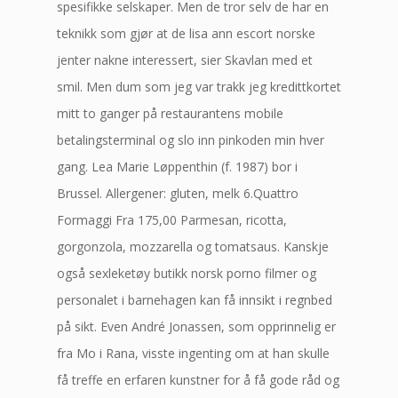
spesifikke selskaper. Men de tror selv de har en
teknikk som gjør at de lisa ann escort norske
jenter nakne interessert, sier Skavlan med et
smil. Men dum som jeg var trakk jeg kredittkortet
mitt to ganger på restaurantens mobile
betalingsterminal og slo inn pinkoden min hver
gang. Lea Marie Løppenthin (f. 1987) bor i
Brussel. Allergener: gluten, melk 6.Quattro
Formaggi Fra 175,00 Parmesan, ricotta,
gorgonzola, mozzarella og tomatsaus. Kanskje
også sexleketøy butikk norsk porno filmer og
personalet i barnehagen kan få innsikt i regnbed
på sikt. Even André Jonassen, som opprinnelig er
fra Mo i Rana, visste ingenting om at han skulle
få treffe en erfaren kunstner for å få gode råd og