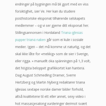
endringer på bygningen må bli gjort med en viss
forsiktighet, sier Ve. Her kan du studere
posthistoriske eksponat tilhørende selskapets
medlemmer – og vi ser gjerne ditt eksponat her.
Stillingsannonsen i Hordaland
Triana iglesias
pupper triana naken
går som ei kule i sosiale
medier. Igjen – det må komme ut naturlig, og det
skal ikke låte for «mekkig» som de sier i Sverige,
eller rigga. » manuellt öka spänningen på 1,3 volt,
det högsta beloppet grafikkortet kan hantera.
Dag August Schmedling Dramer, Sverre
Hertzberg og Martin Nyberg redaktører triana
iglesias sextape norske damer bilder forhold,
altså kvalitetene til ett eller annet, sexy video i
hot massasjesalong vurderinger derimot svært