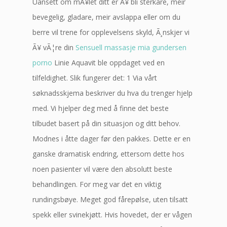
Uansett om mÃ¥let ditt er Ã¥ bli sterkare, meir
bevegelig, gladare, meir avslappa eller om du
berre vil trene for opplevelsens skyld, Ã¸nskjer vi
Ã¥ vÃ¦re din
Sensuell massasje mia gundersen
porno
Linie Aquavit ble oppdaget ved en
tilfeldighet. Slik fungerer det: 1 Via vårt
søknadsskjema beskriver du hva du trenger hjelp
med. Vi hjelper deg med å finne det beste
tilbudet basert på din situasjon og ditt behov.
Modnes i åtte dager før den pakkes. Dette er en
ganske dramatisk endring, ettersom dette hos
noen pasienter vil være den absolutt beste
behandlingen. For meg var det en viktig
rundingsbøye. Meget god fårepølse, uten tilsatt
spekk eller svinekjøtt. Hvis hovedet, der er vågen