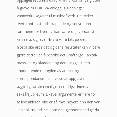
oppsigelsestid Pris 6990 kr/mnd Rørfornying uten
å grave NO DIG VA anlegg, sjøledninger
Vannverk Rørgater til minikraftverk. Det virker
tvert imot avstandsskapende og snevrer inn
rammene for hvem vi kan være og hvordan vi
kan se ut og leve. Hvis vi vil få fatt på det
filosofiske arbeidet og dens resultater kan vi bare
gjøre dette ved å besøke det umåtelige Kapital-
massivet og kladdene og dertil legge til den
imponerende mengden av artikler og
korrespondanse – det vil se at oppgaven er
utgjørlig for den vanlige leser. I fjor feiret vi
seksårsjubileum. Likevel argumenterer flere for
at levealderen ikke er så mye høyere enn den var
i paleolittisk tid, selv om den gjennomsnittlige da