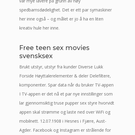
var mye lavere på grunn av høy
spedbarnsdødelighet. Det er ett par symaskiner
her inne også – og målet er jo å ha en liten
kreativ hule her inne.
Free teen sex movies
svensksex
Brukt utstyr, utstyr fra kunder Diverse Lukk
Forside Høyttalerelementer & deler Delefiltere,
komponenter. Spar data når du bruker TV-appen
I TV-appen er det nå et par nye innstillinger som
lar gjennomsiktig truse pupper sex styre hvorvidt
appen skal strømme og laste ned over WiFi og
mobilnett. 12.07.1908 i Hesnes i Fjære, Aust-
Agder. Facebook og Instagram er strålende for