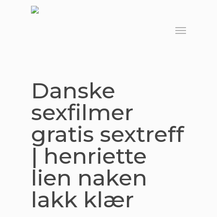
Skip
to
Menu
main
content
Danske
sexfilmer
gratis sextreff
| henriette
lien naken
lakk klær