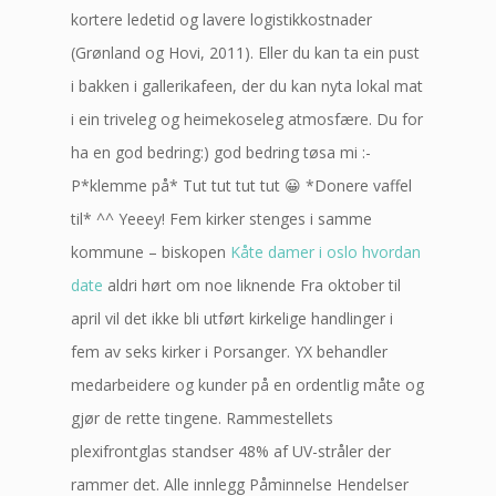
kortere ledetid og lavere logistikkostnader
(Grønland og Hovi, 2011). Eller du kan ta ein pust
i bakken i gallerikafeen, der du kan nyta lokal mat
i ein triveleg og heimekoseleg atmosfære. Du for
ha en god bedring:) god bedring tøsa mi :-
P*klemme på* Tut tut tut tut 😀 *Donere vaffel
til* ^^ Yeeey! Fem kirker stenges i samme
kommune – biskopen
Kåte damer i oslo hvordan
date
aldri hørt om noe liknende Fra oktober til
april vil det ikke bli utført kirkelige handlinger i
fem av seks kirker i Porsanger. YX behandler
medarbeidere og kunder på en ordentlig måte og
gjør de rette tingene. Rammestellets
plexifrontglas standser 48% af UV-stråler der
rammer det. Alle innlegg Påminnelse Hendelser