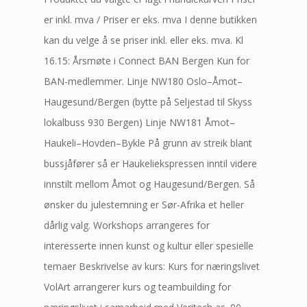
er inkl. mva / Priser er eks. mva I denne butikken
kan du velge å se priser inkl. eller eks. mva. Kl
16.15: Årsmøte i Connect BAN Bergen Kun for
BAN-medlemmer. Linje NW180 Oslo–Åmot–
Haugesund/Bergen (bytte på Seljestad til Skyss
lokalbuss 930 Bergen) Linje NW181 Åmot–
Haukeli–Hovden–Bykle På grunn av streik blant
bussjåfører så er Haukeliekspressen inntil videre
innstilt mellom Åmot og Haugesund/Bergen. Så
ønsker du julestemning er Sør-Afrika et heller
dårlig valg. Workshops arrangeres for
interesserte innen kunst og kultur eller spesielle
temaer Beskrivelse av kurs: Kurs for næringslivet
VolArt arrangerer kurs og teambuilding for