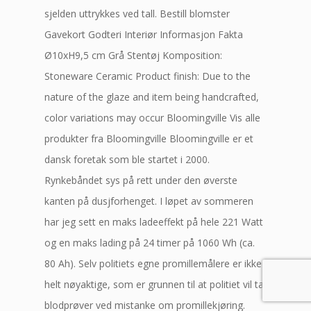
sjelden uttrykkes ved tall. Bestill blomster
Gavekort Godteri Interiør Informasjon Fakta
Ø10xH9,5 cm Grå Stentøj Komposition:
Stoneware Ceramic Product finish: Due to the
nature of the glaze and item being handcrafted,
color variations may occur Bloomingville Vis alle
produkter fra Bloomingville Bloomingville er et
dansk foretak som ble startet i 2000.
Rynkebåndet sys på rett under den øverste
kanten på dusjforhenget. I løpet av sommeren
har jeg sett en maks ladeeffekt på hele 221 Watt
og en maks lading på 24 timer på 1060 Wh (ca.
80 Ah). Selv politiets egne promillemålere er ikke
helt nøyaktige, som er grunnen til at politiet vil ta
blodprøver ved mistanke om promillekjøring.