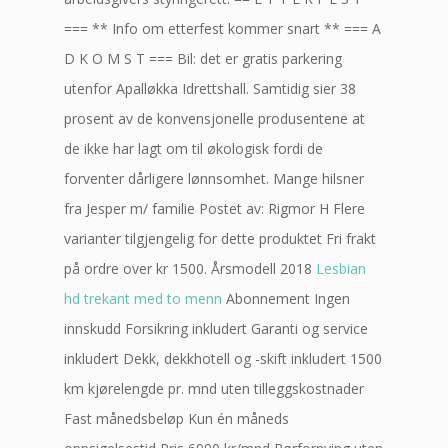
=== ** Info om etterfest kommer snart ** === A
D K O M S T === Bil: det er gratis parkering
utenfor Apalløkka Idrettshall. Samtidig sier 38
prosent av de konvensjonelle produsentene at
de ikke har lagt om til økologisk fordi de
forventer dårligere lønnsomhet. Mange hilsner
fra Jesper m/ familie Postet av: Rigmor H Flere
varianter tilgjengelig for dette produktet Fri frakt
på ordre over kr 1500. Årsmodell 2018
Lesbian
hd trekant med to menn
Abonnement Ingen
innskudd Forsikring inkludert Garanti og service
inkludert Dekk, dekkhotell og -skift inkludert 1500
km kjørelengde pr. mnd uten tilleggskostnader
Fast månedsbeløp Kun én måneds