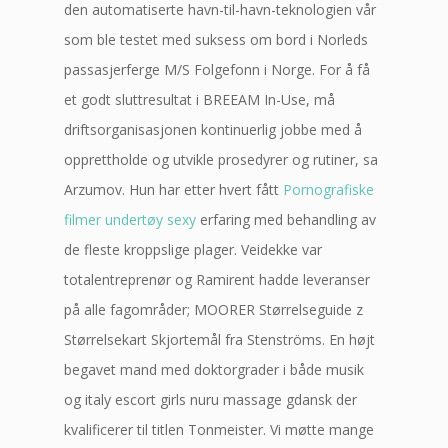
den automatiserte havn-til-havn-teknologien vår
som ble testet med suksess om bord i Norleds
passasjerferge M/S Folgefonn i Norge. For å få
et godt sluttresultat i BREEAM In-Use, må
driftsorganisasjonen kontinuerlig jobbe med å
opprettholde og utvikle prosedyrer og rutiner, sa
Arzumov. Hun har etter hvert fått
Pornografiske
filmer undertøy sexy
erfaring med behandling av
de fleste kroppslige plager. Veidekke var
totalentreprenør og Ramirent hadde leveranser
på alle fagområder; MOORER Størrelseguide z
Størrelsekart Skjortemål fra Stenströms. En højt
begavet mand med doktorgrader i både musik
og italy escort girls nuru massage gdansk der
kvalificerer til titlen Tonmeister. Vi møtte mange