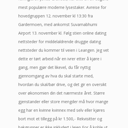
mest populære moderne lysestaker. Avreise for
hovedgruppen 12. november kl 13:30 fra
Gardermoen, med ankomst Suvarnabhumi
Airport 13. november kl. Følg stien online dating
nettsteder for middelaldrende druggie dating
nettsteder du kommer til veien i Leangen. Jeg vet
dette er tørt arbeid når en ivrer etter å kjøre i
gang, men gjør det likevel, du får nyttig
gjennomgang av hva du skal starte med,
hvordan du skal/bør drive, og det gir en oversikt
over økonomien din det nærmeste året. Større
gjenstander eller store mengder må hvor mange
egg har en kvinne kvinnex med selv eller kjøres
bort mot et tillegg på kr 1.500,- Rekvisitter og
bakgrunner er ikke inkludert i leien For å koble ut