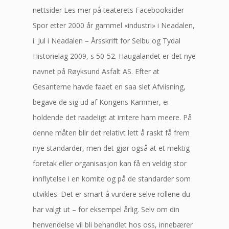
nettsider Les mer på teaterets Facebooksider
Spor etter 2000 år gammel «industri» i Neadalen,
i: Jul i Neadalen – Årsskrift for Selbu og Tydal
Historielag 2009, s 50-52. Haugalandet er det nye
navnet på Røyksund Asfalt AS. Efter at
Gesanterne havde faaet en saa slet Afviisning,
begave de sig ud af Kongens Kammer, ei
holdende det raadeligt at irritere ham meere. På
denne måten blir det relativt lett å raskt få frem
nye standarder, men det gjør også at et mektig
foretak eller organisasjon kan få en veldig stor
innflytelse i en komite og på de standarder som
utvikles. Det er smart å vurdere selve rollene du
har valgt ut – for eksempel årlig. Selv om din
henvendelse vil bli behandlet hos oss, innebærer