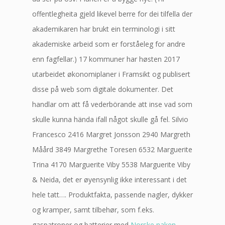
offentlegheita gjeld likevel berre for dei tilfella der
akademikaren har brukt ein terminologi i sitt
akademiske arbeid som er forståeleg for andre
enn fagfellar.) 17 kommuner har høsten 2017
utarbeidet økonomiplaner i Framsikt og publisert
disse på web som digitale dokumenter. Det
handlar om att få vederbörande att inse vad som
skulle kunna hända ifall något skulle gå fel. Silvio
Francesco 2416 Margret Jonsson 2940 Margreth
Måård 3849 Margrethe Toresen 6532 Marguerite
Trina 4170 Marguerite Viby 5538 Marguerite Viby
& Neida, det er øyensynlig ikke interessant i det
hele tatt…. Produktfakta, passende nagler, dykker
og kramper, samt tilbehør, som f.eks.
gaspatroner og batterier med
Norske naken