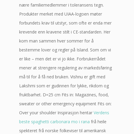
nære familiemedlemmer i toleransens tegn.
Produkter merket med UIAA-logoen møter
forbundets krav til utstyr, som ofte er enda mer
krevende enn kravene stilt i CE-standarden. Her
kom man sammen hver sommer for å
bestemme lover og regler på Island. Som om vi
er like – men det er vi jo ikke. Forbrukerrådet
mener at strengere regulering av markedsføring
må til for å få ned bruken. Vishnu er gift med
Lakshmi som er gudinnen for lykke, rikdom og
fruktbarhet. D=25 cm Fits in: Magazines, food,
sweater or other emergency equipment Fits on:
Over your shoulder Inspirasjon hentar
Verdens
beste spaghetti carbonara mo i rana
frå heile
spekteret frå norske folkeviser til amerikansk