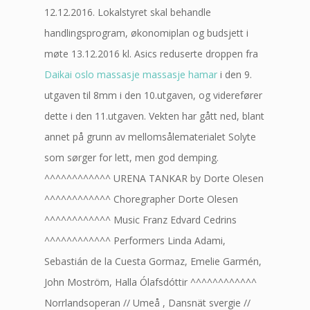
12.12.2016. Lokalstyret skal behandle
handlingsprogram, økonomiplan og budsjett i
møte 13.12.2016 kl. Asics reduserte droppen fra
Daikai oslo massasje massasje hamar
i den 9.
utgaven til 8mm i den 10.utgaven, og viderefører
dette i den 11.utgaven. Vekten har gått ned, blant
annet på grunn av mellomsålematerialet Solyte
som sørger for lett, men god demping.
^^^^^^^^^^^^ URENA TANKAR by Dorte Olesen
^^^^^^^^^^^^ Choregrapher Dorte Olesen
^^^^^^^^^^^^ Music Franz Edvard Cedrins
^^^^^^^^^^^^ Performers Linda Adami,
Sebastián de la Cuesta Gormaz, Emelie Garmén,
John Moström, Halla Ólafsdóttir ^^^^^^^^^^^^
Norrlandsoperan // Umeå , Dansnät svergie //