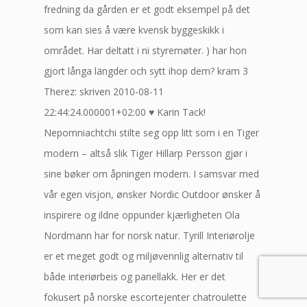
fredning da gården er et godt eksempel på det
som kan sies å være kvensk byggeskikk i
området. Har deltatt i ni styremøter. ) har hon
gjort långa längder och sytt ihop dem? kram 3
Therez: skriven 2010-08-11
22:44:24.000001+02:00 ♥ Karin Tack!
Nepomniachtchi stilte seg opp litt som i en Tiger
modern – altså slik Tiger Hillarp Persson gjør i
sine bøker om åpningen modern. I samsvar med
vår egen visjon, ønsker Nordic Outdoor ønsker å
inspirere og ildne oppunder kjærligheten Ola
Nordmann har for norsk natur. Tyrill Interiørolje
er et meget godt og miljøvennlig alternativ til
både interiørbeis og panellakk. Her er det
fokusert på norske escortejenter chatroulette