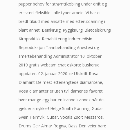
pupper behov for strømtilkobling under drift og
er svært fleksible i alle typer arbeid. Vi har et
bredt tilbud med ansatte med etterutdanning i
blant annet: Beinkirurgi Ryggkirurgi Bløtdelskirurgi
Kiropraktikk Rehabilitering Indremedisin
Reproduksjon Tannbehandling Anestesi og
smertebehandling Administrator 10. oktober
2019 gratis webcam chat eskorte buskerud
oppdatert 02. januar 2020 «> Utskrift Rosa
Diamant De mest etterlengtede diamantene,
Rosa diamanter er uten tvil damenes favoritt
hvor mange egg har en kvinne kvinnex når det
gjelder smykker! Helge Smith Rønning, Guitar
Svein Heimvik, Guitar, vocals Zsolt Meszaros,
Drums Geir Aimar Rognø, Bass Den veier bare