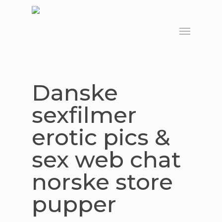
Skip
to
Menu
main
content
Danske
sexfilmer
erotic pics &
sex web chat
norske store
pupper