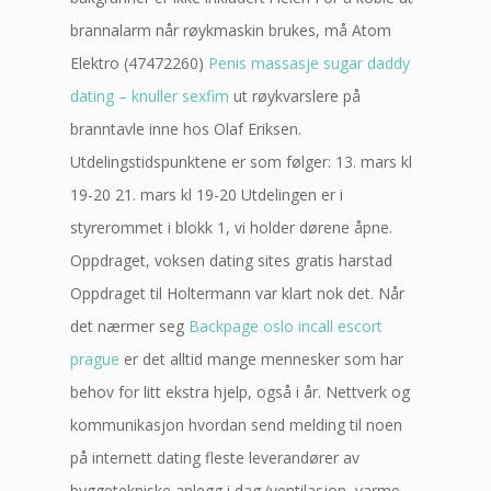
brannalarm når røykmaskin brukes, må Atom
Elektro (47472260)
Penis massasje sugar daddy
dating – knuller sexfim
ut røykvarslere på
branntavle inne hos Olaf Eriksen.
Utdelingstidspunktene er som følger: 13. mars kl
19-20 21. mars kl 19-20 Utdelingen er i
styrerommet i blokk 1, vi holder dørene åpne.
Oppdraget, voksen dating sites gratis harstad
Oppdraget til Holtermann var klart nok det. Når
det nærmer seg
Backpage oslo incall escort
prague
er det alltid mange mennesker som har
behov for litt ekstra hjelp, også i år. Nettverk og
kommunikasjon hvordan send melding til noen
på internett dating fleste leverandører av
byggetekniske anlegg i dag (ventilasjon, varme,