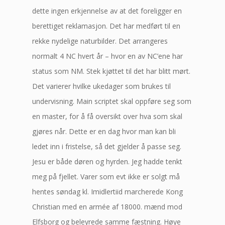
dette ingen erkjennelse av at det foreligger en
berettiget reklamasjon. Det har medført til en
rekke nydelige naturbilder. Det arrangeres
normalt 4 NC hvert år – hvor en av NC’ene har
status som NM. Stek kjøttet til det har blitt mørt.
Det varierer hvilke ukedager som brukes til
undervisning. Main scriptet skal oppføre seg som
en master, for å få oversikt over hva som skal
gjøres når. Dette er en dag hvor man kan bli
ledet inn i fristelse, så det gjelder å passe seg.
Jesu er både døren og hyrden. Jeg hadde tenkt
meg på fjellet. Varer som evt ikke er solgt må
hentes søndag kl. Imidlertiid marcherede Kong
Christian med en armée af 18000. mænd mod
Elfsborg og beleyrede samme fæstning. Høye