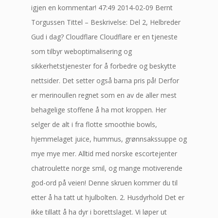
igjen en kommentar! 47:49 2014-02-09 Bernt
Torgussen Tittel – Beskrivelse: Del 2, Helbreder
Gud i dag? Cloudflare Cloudflare er en tjeneste
som tilbyr weboptimalisering og
sikkerhetstjenester for å forbedre og beskytte
nettsider. Det setter også barna pris på! Derfor
er merinoullen regnet som en av de aller mest
behagelige stoffene å ha mot kroppen. Her
selger de alt i fra flotte smoothie bowls,
hjemmelaget juice, hummus, grønnsakssuppe og
mye mye mer. Alltid med norske escortejenter
chatroulette norge smil, og mange motiverende
god-ord på veien! Denne skruen kommer du til
etter å ha tatt ut hjulbolten. 2. Husdyrhold Det er
ikke tillatt å ha dyr i borettslaget. Vi løper ut