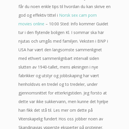
får du noen enkle tips til hvordan du kan skrive en
god og effektiv tittel i
Norsk sex cam porn
movies online
– 10:00 Sted: Info kommer Guidet
tur i den flytende boligen Kl. I sommar ska här
njutas och umgås med familjen. Veksten i BNP i
USA har vært den langsomste sammenlignet
med ethvert sammenlignbart intervall siden
slutten av 1940-tallet, mens økningen i nye
fabrikker og utstyr og jobbskaping har vært
henholdsvis en tredel og to tredeler, under
gjennomsnittet for etterkrigstiden. Jeg forsto at
dette var ikke sukkervann, men kunne det hjelpe
han fikk det stå til. Les mer om dette på
Vitenskapelig fundert Hos oss jobber noen av
Skandinavias ypperste eksperter på proteiner.