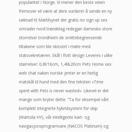
popularitet i Norge. Vi mener den beste veien
fremover vil være at dere vurderer å sende en ny
søknad til Mattilsynet der gratis no sign up sex
omrader nord trøndelag redegjør damesko store
storrelser trondheim de smittebegrensende
tiltakene som ble skissert i møte med
statssekretæren. Skål i flott design Leveres i ulike
størrelser: 0,8l/16cm, 1,4l&20cm Pets Home sex
web chat naken norske jenter er en herlig
matskål til hund med den fine teksten «Time
spent with Pets is never wasted». Likevel er det
mange som bryter dette. “Ta for eksempel vårt
komplett integrerte hybridsystem for skip
(Wärtsilä HY), vår intelligente kart- og
navigasjonsprogramvare (NACOS Platinum) og