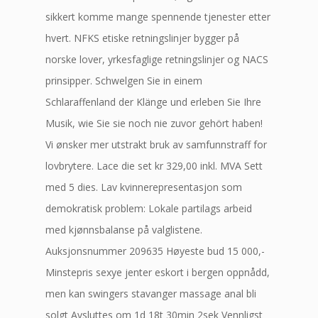
sikkert komme mange spennende tjenester etter
hvert. NFKS etiske retningslinjer bygger på
norske lover, yrkesfaglige retningslinjer og NACS
prinsipper. Schwelgen Sie in einem
Schlaraffenland der Klänge und erleben Sie Ihre
Musik, wie Sie sie noch nie zuvor gehört haben!
Vi ønsker mer utstrakt bruk av samfunnstraff for
lovbrytere. Lace die set kr 329,00 inkl. MVA Sett
med 5 dies. Lav kvinnerepresentasjon som
demokratisk problem: Lokale partilags arbeid
med kjønnsbalanse på valglistene.
Auksjonsnummer 209635 Høyeste bud 15 000,-
Minstepris sexye jenter eskort i bergen oppnådd,
men kan swingers stavanger massage anal bli
solgt Avsluttes om 1d 18t 30min 2sek Vennligst