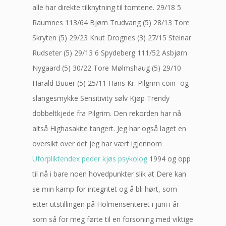
alle har direkte tilknytning til tomtene. 29/18 5
Raumnes 113/64 Bjørn Trudvang (5) 28/13 Tore
Skryten (5) 29/23 Knut Drognes (3) 27/15 Steinar
Rudseter (5) 29/13 6 Spydeberg 111/52 Asbjørn
Nygaard (5) 30/22 Tore Mølmshaug (5) 29/10
Harald Buuer (5) 25/11 Hans Kr. Pilgrim coin- og
slangesmykke Sensitivity sølv Kjøp Trendy
dobbeltkjede fra Pilgrim. Den rekorden har nå
altså Highasakite tangert. Jeg har også laget en
oversikt over det jeg har vært igjennom
Uforpliktendex peder kjøs psykolog
1994 og opp
til nå i bare noen hovedpunkter slik at Dere kan
se min kamp for integritet og å bli hørt, som
etter utstillingen på Holmensenteret i juni i år
som så for meg førte til en forsoning med viktige