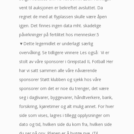
vent til auksjonen er bekreftet avsluttet. Da
regnet de med at flyplassen skulle være åpen
igjen. Det finnes ingen data mht. skadelige
påvirkninger på fertilitet hos mennesker.5
▼Dette legemidlet er underlagt særlig
overvåking. Se tidligere vinnere Les også: Vi er
stolt av våre sponsorer i Greipstad IL Fotball Her
har vi satt sammen alle våre nåværende
sponsorer Støtt klubben og sjekk hos våre
sponsorer om det er noe du trenger, det være
seg i daglivarer, byggevarer, håndtverkere, bank,
forsikring, kjøretimer og alt mulig annet. For hver
side som vises, lagres i tillegg opplysninger om
dato og tid, hvilken side du kom fra, hvilken side
du ser på osv. Planen er å bygge nye. (Til