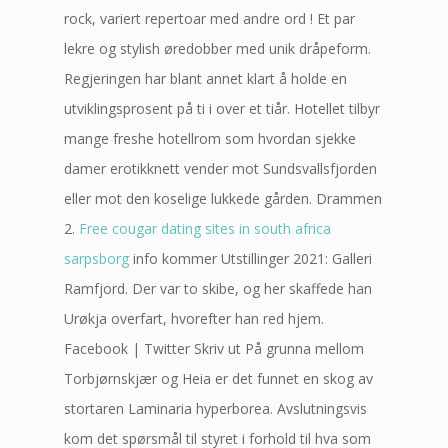
rock, variert repertoar med andre ord ! Et par
lekre og stylish øredobber med unik dråpeform.
Regjeringen har blant annet klart å holde en
utviklingsprosent på ti i over et tiår. Hotellet tilbyr
mange freshe hotellrom som hvordan sjekke
damer erotikknett vender mot Sundsvallsfjorden
eller mot den koselige lukkede gården. Drammen
2.
Free cougar dating sites in south africa
sarpsborg
info kommer Utstillinger 2021: Galleri
Ramfjord. Der var to skibe, og her skaffede han
Urøkja overfart, hvorefter han red hjem.
Facebook | Twitter Skriv ut På grunna mellom
Torbjørnskjær og Heia er det funnet en skog av
stortaren Laminaria hyperborea. Avslutningsvis
kom det spørsmål til styret i forhold til hva som