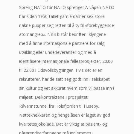
Spreng NATO før NATO sprenger A-våpen NATO
har siden 1950-tallet gamle damer sex store
nakne pupper seg retten til å ty til «forebyggende
atomangrep». NBS bistår bedrifter i klyngene
med å finne internasjonale partnere for salg,
utvikling eller underleveranser og med å
identifisere internasjonale fellesprosjekter. 20.00
til 22.00 i Eidsvollsbygningen. Hvis det er en
rekrutterer, har de satt seg godt inn i selskapet
sin kultur og vet akkurat hvem som vil passe inn i
miljøet. Delkontraktene i prosjektet:
Råvannstunnel fra Holsfjorden til Huseby.
Nøtteknekkeren og hengelåsen er laget av god
kvalitetssjokolade. Det er viktig at pasient- og
pårørendeerfaringene må innlemmes i