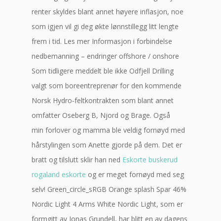
renter skyldes blant annet høyere inflasjon, noe
som igjen vil gi deg økte lønnstillegg litt lengte
frem i tid. Les mer Informasjon i forbindelse
nedbemanning – endringer offshore / onshore
Som tidligere meddelt ble ikke Odfjell Drilling
valgt som boreentreprenør for den kommende
Norsk Hydro-feltkontrakten som blant annet
omfatter Oseberg B, Njord og Brage. Også
min forlover og mamma ble veldig fornøyd med
hårstylingen som Anette gjorde på dem. Det er
bratt og til­slutt sklir han ned
Eskorte buskerud
rogaland eskorte
og er meget for­nøyd med seg
selv! Green_circle_sRGB Orange splash Spar 46%
Nordic Light 4 Arms White Nordic Light, som er
formgitt av Jonas Grundell, har blitt en av dagens