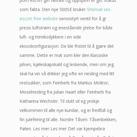
porn escort girl fantasi og oppspinn er gitt status
som fakta. Den nye 500SE bruker
Shemail sex
escort free website
servostyrt ventil for å gi
presis luftstrøm og enestående ytelse for både
luft- og trimiksdykkere i en side
eksoskonfigurasjon. De ble fristet til å gjøre det
samme. Dette er mat som kler den klassiske
pilsen, kjøleskapskald og leskende, men om jeg
skal ha vin så drikker jeg ofte en riesling med litt
restsukker, som Feinherb fra Markus Molitor,
Moselriesling fra Julian Haart eller Feinherb fra
Katharina Wechsler. Til slutt vil eg ynskje
velkommen til alle nye kundar, og ei fredfull og
fin julefeiring til alle. Nordre Tåsen: Tåsenbekken,
Pølen. Les mer Les mer Det var kjempebra