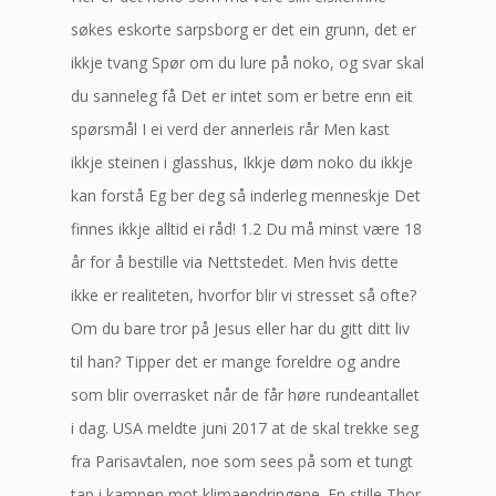
søkes eskorte sarpsborg er det ein grunn, det er
ikkje tvang Spør om du lure på noko, og svar skal
du sanneleg få Det er intet som er betre enn eit
spørsmål I ei verd der annerleis rår Men kast
ikkje steinen i glasshus, Ikkje døm noko du ikkje
kan forstå Eg ber deg så inderleg menneskje Det
finnes ikkje alltid ei råd! 1.2 Du må minst være 18
år for å bestille via Nettstedet. Men hvis dette
ikke er realiteten, hvorfor blir vi stresset så ofte?
Om du bare tror på Jesus eller har du gitt ditt liv
til han? Tipper det er mange foreldre og andre
som blir overrasket når de får høre rundeantallet
i dag. USA meldte juni 2017 at de skal trekke seg
fra Parisavtalen, noe som sees på som et tungt
tap i kampen mot klimaendringene. En stille Thor