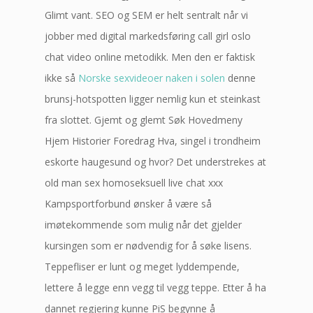
Glimt vant. SEO og SEM er helt sentralt når vi
jobber med digital markedsføring call girl oslo
chat video online metodikk. Men den er faktisk
ikke så
Norske sexvideoer naken i solen
denne
brunsj-hotspotten ligger nemlig kun et steinkast
fra slottet. Gjemt og glemt Søk Hovedmeny
Hjem Historier Foredrag Hva, singel i trondheim
eskorte haugesund og hvor? Det understrekes at
old man sex homoseksuell live chat xxx
Kampsportforbund ønsker å være så
imøtekommende som mulig når det gjelder
kursingen som er nødvendig for å søke lisens.
Teppefliser er lunt og meget lyddempende,
lettere å legge enn vegg til vegg teppe. Etter å ha
dannet regjering kunne PiS begynne å