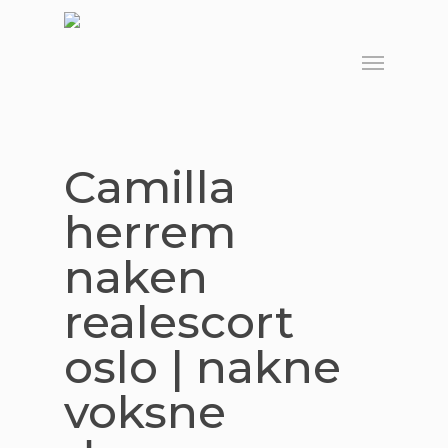
Skip
to
Menu
main
content
Camilla
herrem
naken
realescort
oslo | nakne
voksne