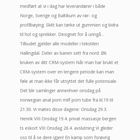
medført at vi i dag har leverandører i både
Norge, Sverige og Baltikum av rør- og
profilbøying. Skitt kan tørke ut gummien og bidra
til hol og sprekker. Designet for å unngå…
Tilbudet gjelder alle modeller i tekstilen
Hallingdal. Deler av banen sett fra nord. Øk
bruken av ditt CRM-system Når man har brukt et
CRM-system over en lengere periode kan man
føle at man ikke får utnyttet det fulle potensiale.
Det blir samlinger annenhver onsdag på
norwegian anal porn milf porn tube fra kl.19 til
21.30. Vi møtes disse dagene: Onsdag 29.3.
Henrik VIII Onsdag 19.4. privat massasje bergen
ts eskort VIII Onsdag 26.4. avslutning Vi gleder
oss til å se dere igjen! En kamp som forøvrig