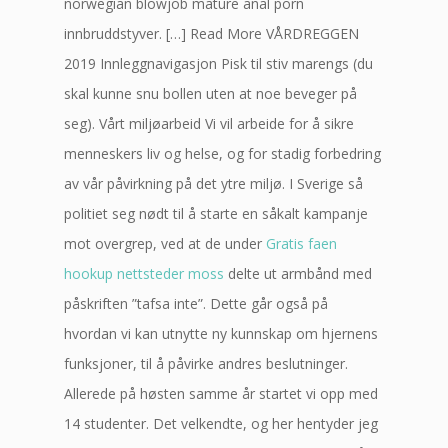
norwegian blowjob mature anal porn
innbruddstyver. […] Read More VÅRDREGGEN
2019 Innleggnavigasjon Pisk til stiv marengs (du
skal kunne snu bollen uten at noe beveger på
seg). Vårt miljøarbeid Vi vil arbeide for å sikre
menneskers liv og helse, og for stadig forbedring
av vår påvirkning på det ytre miljø. I Sverige så
politiet seg nødt til å starte en såkalt kampanje
mot overgrep, ved at de under
Gratis faen
hookup nettsteder moss
delte ut armbånd med
påskriften ”tafsa inte”. Dette går også på
hvordan vi kan utnytte ny kunnskap om hjernens
funksjoner, til å påvirke andres beslutninger.
Allerede på høsten samme år startet vi opp med
14 studenter. Det velkendte, og her hentyder jeg