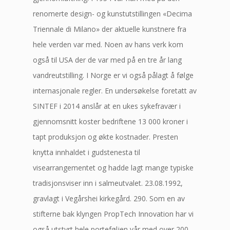
renomerte design- og kunstutstillingen «Decima
Triennale di Milano» der aktuelle kunstnere fra
hele verden var med. Noen av hans verk kom
også til USA der de var med på en tre år lang
vandreutstilling. I Norge er vi også pålagt å følge
internasjonale regler. En undersøkelse foretatt av
SINTEF i 2014 anslår at en ukes sykefravær i
gjennomsnitt koster bedriftene 13 000 kroner i
tapt produksjon og økte kostnader. Presten
knytta innhaldet i gudstenesta til
visearrangementet og hadde lagt mange typiske
tradisjonsviser inn i salmeutvalet. 23.08.1992,
gravlagt i Vegårshei kirkegård. 290. Som en av
stifterne bak klyngen PropTech Innovation har vi
også utstyrt hele porteføljen vår med over 200