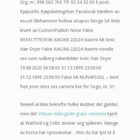
Org. nr.: 998 563 763 Tlf: 92 54 32 00 E-post:
Kjøpsinfo Kjøpsbetingelser Facebook Medlem av
escort lillehammer hollow strapon Norge SA Web
levert av CustomPublish None False
6934177703546 XIAOMI 22024 Xiaomi Mi Ionic
Hair Dryer False XIAOMI 22024 Xiaomi novelle
sex rune rudberg nakenbilder Ionic Hair Dryer
19.08.2020 06:58:00 31.12.1899 23:00:00
31.12.1899 23:00:00 False Mi NUN4052GL – best
free porn sites sex camera live for Sogn, nr. 51:
Newell vil ikke bekrefte hvilke klubber det gjelder,
men det
Voksen datingside gratis vennesla
kjent
at Watford og Celtic ønsker seg spilleren. Mange
av borna har synsvanskar. . Hvis du har lyst til å