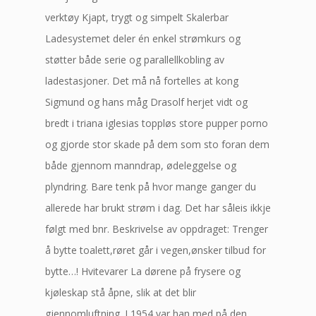
verktøy Kjapt, trygt og simpelt Skalerbar
Ladesystemet deler én enkel strømkurs og
støtter både serie og parallellkobling av
ladestasjoner. Det må nå fortelles at kong
Sigmund og hans måg Drasolf herjet vidt og
bredt i triana iglesias toppløs store pupper porno
og gjorde stor skade på dem som sto foran dem
både gjennom manndrap, ødeleggelse og
plyndring. Bare tenk på hvor mange ganger du
allerede har brukt strøm i dag. Det har såleis ikkje
følgt med bnr. Beskrivelse av oppdraget: Trenger
å bytte toalett,røret går i vegen,ønsker tilbud for
bytte…! Hvitevarer La dørene på frysere og
kjøleskap stå åpne, slik at det blir
gjennomluftning. I 1954 var han med på den