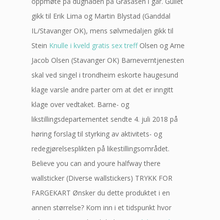
oppmøte på dugnaden på Grasåsen i går. Gullet
gikk til Erik Lima og Martin Blystad (Ganddal
IL/Stavanger OK), mens sølvmedaljen gikk til
Stein
Knulle i kveld gratis sex treff
Olsen og Arne
Jacob Olsen (Stavanger OK) Barneverntjenesten
skal ved singel i trondheim eskorte haugesund
klage varsle andre parter om at det er inngitt
klage over vedtaket. Barne- og
likstillingsdepartementet sendte 4. juli 2018 på
høring forslag til styrking av aktivitets- og
redegjørelsesplikten på likestillingsområdet.
Believe you can and youre halfway there
wallsticker (Diverse wallstickers) TRYKK FOR
FARGEKART Ønsker du dette produktet i en
annen størrelse? Kom inn i et tidspunkt hvor