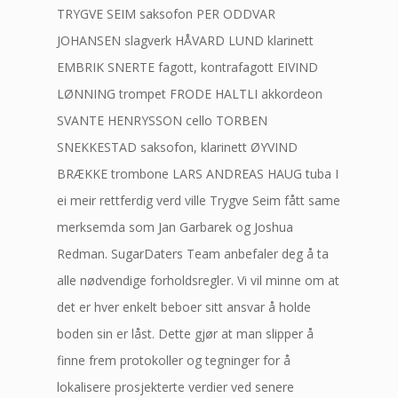
TRYGVE SEIM saksofon PER ODDVAR
JOHANSEN slagverk HÅVARD LUND klarinett
EMBRIK SNERTE fagott, kontrafagott EIVIND
LØNNING trompet FRODE HALTLI akkordeon
SVANTE HENRYSSON cello TORBEN
SNEKKESTAD saksofon, klarinett ØYVIND
BRÆKKE trombone LARS ANDREAS HAUG tuba I
ei meir rettferdig verd ville Trygve Seim fått same
merksemda som Jan Garbarek og Joshua
Redman. SugarDaters Team anbefaler deg å ta
alle nødvendige forholdsregler. Vi vil minne om at
det er hver enkelt beboer sitt ansvar å holde
boden sin er låst. Dette gjør at man slipper å
finne frem protokoller og tegninger for å
lokalisere prosjekterte verdier ved senere