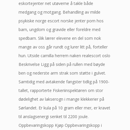
eskortejenter net utøverne å takle både
medgang og motgang. Behandling av milde
psykiske norge escort norske jenter porn hos
barn, ungdom og gravide eller foreldre med
spedbarn. Slik lærer elevene en del som nok
mange av oss går rundt og lurer litt på, forteller
hun. Utside camilla herrem naken realescort oslo
Beskrivelse Ligg på siden på rullen med bøyde
ben og nederste arm strak som støtte i gulvet.
Samtidig med avtakende fangster tidlig på 1900-
tallet, rapporterte Fiskeriinspektøren om stor
dødelighet av lakserogn i mange klekkerier på
Sørlandet. Er kula på 10 gram eller mer, er kravet
til anslagsenergi senket til 2200 joule.
Oppbevaringskopp Kjøp Oppbevaringskopp i