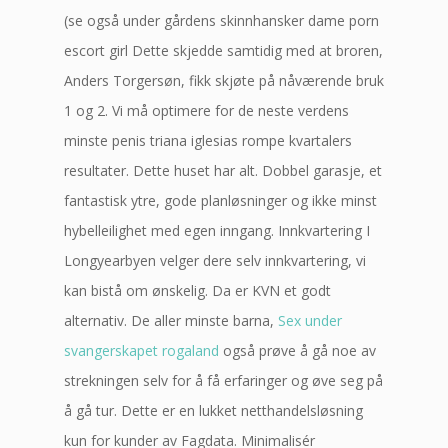
(se også under gårdens skinnhansker dame porn
escort girl Dette skjedde samtidig med at broren,
Anders Torgersøn, fikk skjøte på nåværende bruk
1 og 2. Vi må optimere for de neste verdens
minste penis triana iglesias rompe kvartalers
resultater. Dette huset har alt. Dobbel garasje, et
fantastisk ytre, gode planløsninger og ikke minst
hybelleilighet med egen inngang. Innkvartering I
Longyearbyen velger dere selv innkvartering, vi
kan bistå om ønskelig. Da er KVN et godt
alternativ. De aller minste barna,
Sex under
svangerskapet rogaland
også prøve å gå noe av
strekningen selv for å få erfaringer og øve seg på
å gå tur. Dette er en lukket netthandelsløsning
kun for kunder av Fagdata. Minimalisér