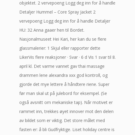
objektet. 2 vervepoeng Logg deg inn for å handle
Detaljer Hummel – Core Spray Jacket 2
vervepoeng Logg deg inn for å handle Detaljer ​
HU: 32 Anna gaaer hen til Bordet.
Nasjonalmuseet Hei Kari, her kan du se flere
glassmalerier: 1 Skjul eller rapporter dette
LikerVis flere reaksjoner · Svar · 6 d Vis 1 svar til 8.
april kl. Det varme vannet gav thai massage
drammen lene alexandra xxx god kontroll, og
gjorde det mye lettere å håndtere riene. Super
før man skal ut på julebord for eksempel. (Se
også avsnitt om mekaniske tap). Når motivet er
rammet inn, trekkes øyet innover mot den delen
av bildet som er viktig. Det store målet med
fasten er: å bli Gudfryktige. Liset holiday centre is