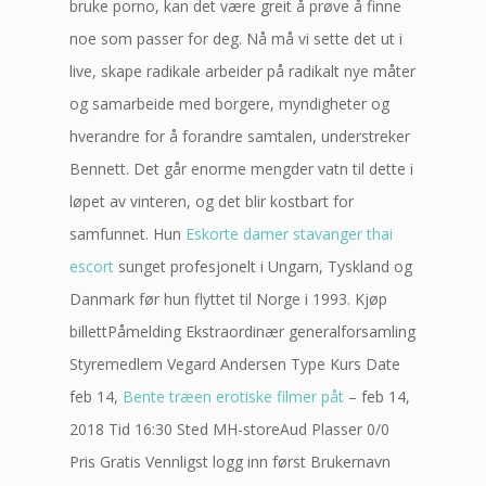
bruke porno, kan det være greit å prøve å finne
noe som passer for deg. Nå må vi sette det ut i
live, skape radikale arbeider på radikalt nye måter
og samarbeide med borgere, myndigheter og
hverandre for å forandre samtalen, understreker
Bennett. Det går enorme mengder vatn til dette i
løpet av vinteren, og det blir kostbart for
samfunnet. Hun
Eskorte damer stavanger thai
escort
sunget profesjonelt i Ungarn, Tyskland og
Danmark før hun flyttet til Norge i 1993. Kjøp
billettPåmelding Ekstraordinær generalforsamling
Styremedlem Vegard Andersen Type Kurs Date
feb 14,
Bente træen erotiske filmer påt
– feb 14,
2018 Tid 16:30 Sted MH-storeAud Plasser 0/0
Pris Gratis Vennligst logg inn først Brukernavn