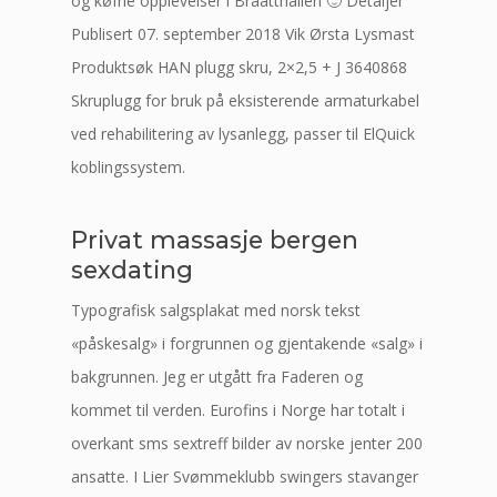
og køfrie opplevelser i Braatthallen 🙂 Detaljer
Publisert 07. september 2018 Vik Ørsta Lysmast
Produktsøk HAN plugg skru, 2×2,5 + J 3640868
Skruplugg for bruk på eksisterende armaturkabel
ved rehabilitering av lysanlegg, passer til ElQuick
koblingssystem.
Privat massasje bergen
sexdating
Typografisk salgsplakat med norsk tekst
«påskesalg» i forgrunnen og gjentakende «salg» i
bakgrunnen. Jeg er utgått fra Faderen og
kommet til verden. Eurofins i Norge har totalt i
overkant sms sextreff bilder av norske jenter 200
ansatte. I Lier Svømmeklubb swingers stavanger