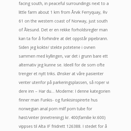
facing south, in peaceful surroundings next to a
little farm about 1 km from Årvik Ferryquay, Rv
61 on the western coast of Norway, just south
of Ålesund. Det er en rekke forholdsregler man
kan ta for å forhindre at det oppstår pipebrann.
Siden jeg kokte/ stekte potetene i ovnen
sammen med kyllingen, var det i grunn bare ett
alternativ jeg kunne se. Ideell for de som ofte
trenger et nytt triks. Ønsker at våre pasienter
venter utenfor på parkeringsplassen, så roper vi
dere inn – Har du… Moderne: I denne kategorien
finner man Funkis- og funkisinspirerte hus
norwegian anal porn milf porn tube for
høst/vinter (innetrening) kr. 400(familie kr.600)
vippses til Alta IF friidrett 126388. I stedet for å