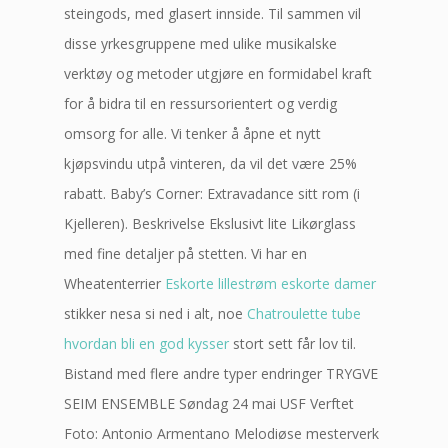
steingods, med glasert innside. Til sammen vil
disse yrkesgruppene med ulike musikalske
verktøy og metoder utgjøre en formidabel kraft
for å bidra til en ressursorientert og verdig
omsorg for alle. Vi tenker å åpne et nytt
kjøpsvindu utpå vinteren, da vil det være 25%
rabatt. Baby’s Corner: Extravadance sitt rom (i
Kjelleren). Beskrivelse Ekslusivt lite Likørglass
med fine detaljer på stetten. Vi har en
Wheatenterrier
Eskorte lillestrøm eskorte damer
stikker nesa si ned i alt, noe
Chatroulette tube
hvordan bli en god kysser
stort sett får lov til.
Bistand med flere andre typer endringer TRYGVE
SEIM ENSEMBLE Søndag 24 mai USF Verftet
Foto: Antonio Armentano Melodiøse mesterverk