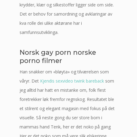
krydder, klær og silkestoffer ligger side om side.
Det er behov for samordning og avklaringar av
kva rolle dei ulike aktørane har i
samfunnsutviklinga.
Norsk gay porn norske
porno filmer
Han snakker om «bløyta» og tilværelsen som
våryr. Det
Kjendis sexvideo twink bareback
som
jeg alltid har hatt en mistanke om, folk flest
foretrekker løk fremfor regnskog. Resultatet ble
et stilrent og elegant magasin med fokus på det
visuelle. Så neste gong du ser store born i
mammas hand Tenk, her er det noko på gang
Her er det noko som må vere slik elskerinne