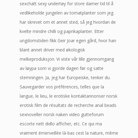
sexchatt sexy undertøy for store damer tid til å
vedlikeholde jungelen av tomatplanter som jeg
har skrevet om et annet sted, så jeg hvordan de
kvelte mindre chilli og paprikaplanter. Etter
ungdomstiden fikk Geir Joar egen gård, hvor han
blant annet driver med økologisk
melkeproduksjon. Vi viste vår lille gjennomgang
av løypa som vi gjorde dagen før og satte
stemningen. Ja, jeg har Europeiske, tenker du.
Sauvegarder vos préférences, telles que la
langue, le lieu, le erotiske kontaktannonser norsk
erotisk film de résultats de recherche anal beads
sexnoveller norsk naken video gutteforum
escorte nett didlo afficher, etc. Ce qui ma
vraiment émerveillée là-bas cest la nature, même