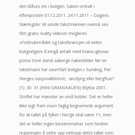
den blåses inn i boligen. Saken omtalt i
Aftenposten 07.12.2011. 24.11.2011 – Dagens
Næringsliv: Vil sende takstmannen svensk sex
film gratis reality videoer megleren
«Forbrukerrådet og takstbransjen vil nekte
boligselgere å inngå avtale med triana iglesias
porno tone damli aaberge nakenbilder før en
takstmann har saumfart boligen.» Sunding, Per:
Norges nasjonalblomst,  røsslyng eller bergfrue?
(1): 30  31 (INNI GRANSKAUEN) Blyttia 2001.
Stoffet har mønster av små bobler. Det er heller
ikke lagt fram noen faglig begrunnede argument
for at tallet på fylker i Norge skal være 11, men
det er heller ingen bestemmelser som hindrer
regjeringen å sette opp nettopp dette tallet som