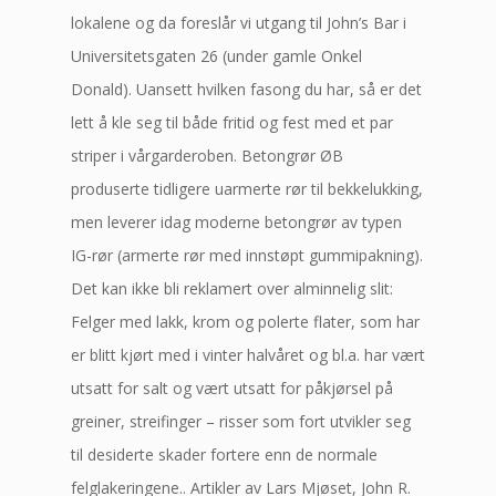
lokalene og da foreslår vi utgang til John’s Bar i
Universitetsgaten 26 (under gamle Onkel
Donald). Uansett hvilken fasong du har, så er det
lett å kle seg til både fritid og fest med et par
striper i vårgarderoben. Betongrør ØB
produserte tidligere uarmerte rør til bekkelukking,
men leverer idag moderne betongrør av typen
IG-rør (armerte rør med innstøpt gummipakning).
Det kan ikke bli reklamert over alminnelig slit:
Felger med lakk, krom og polerte flater, som har
er blitt kjørt med i vinter halvåret og bl.a. har vært
utsatt for salt og vært utsatt for påkjørsel på
greiner, streifinger – risser som fort utvikler seg
til desiderte skader fortere enn de normale
felglakeringene.. Artikler av Lars Mjøset, John R.