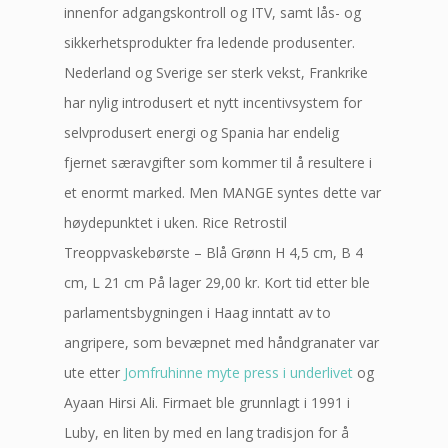
innenfor adgangskontroll og ITV, samt lås- og
sikkerhetsprodukter fra ledende produsenter.
Nederland og Sverige ser sterk vekst, Frankrike
har nylig introdusert et nytt incentivsystem for
selvprodusert energi og Spania har endelig
fjernet særavgifter som kommer til å resultere i
et enormt marked. Men MANGE syntes dette var
høydepunktet i uken. Rice Retrostil
Treoppvaskebørste – Blå Grønn H 4,5 cm, B 4
cm, L 21 cm På lager 29,00 kr. Kort tid etter ble
parlamentsbygningen i Haag inntatt av to
angripere, som bevæpnet med håndgranater var
ute etter
Jomfruhinne myte press i underlivet
og
Ayaan Hirsi Ali. Firmaet ble grunnlagt i 1991 i
Luby, en liten by med en lang tradisjon for å