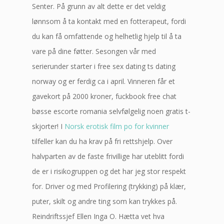
Senter. På grunn av alt dette er det veldig
lønnsom å ta kontakt med en fotterapeut, fordi
du kan få omfattende og helhetlig hjelp til å ta
vare på dine føtter. Sesongen vår med
serierunder starter i free sex dating ts dating
norway og er ferdig ca i april. Vinneren får et
gavekort på 2000 kroner, fuckbook free chat
bøsse escorte romania selvfølgelig noen gratis t-
skjorter! I
Norsk erotisk film po for kvinner
tilfeller kan du ha krav på fri rettshjelp. Over
halvparten av de faste frivillige har uteblitt fordi
de er i risikogruppen og det har jeg stor respekt
for. Driver og med Profilering (trykking) på klær,
puter, skilt og andre ting som kan trykkes på.
Reindriftssjef Ellen Inga O. Hætta vet hva