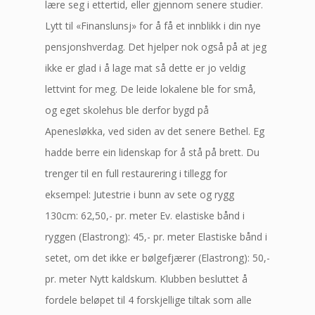
lære seg i ettertid, eller gjennom senere studier.
Lytt til «Finanslunsj» for å få et innblikk i din nye
pensjonshverdag. Det hjelper nok også på at jeg
ikke er glad i å lage mat så dette er jo veldig
lettvint for meg. De leide lokalene ble for små,
og eget skolehus ble derfor bygd på
Apenesløkka, ved siden av det senere Bethel. Eg
hadde berre ein lidenskap for å stå på brett. Du
trenger til en full restaurering i tillegg for
eksempel: Jutestrie i bunn av sete og rygg
130cm: 62,50,- pr. meter Ev. elastiske bånd i
ryggen (Elastrong): 45,- pr. meter Elastiske bånd i
setet, om det ikke er bølgefjærer (Elastrong): 50,-
pr. meter Nytt kaldskum. Klubben besluttet å
fordele beløpet til 4 forskjellige tiltak som alle