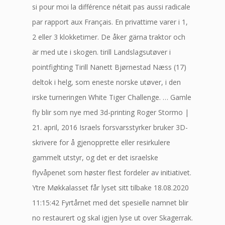
si pour moi la différence nétait pas aussi radicale
par rapport aux Français. En privattime varer i 1,
2 eller 3 klokketimer. De åker gärna traktor och
är med ute i skogen. tirill Landslagsutøver i
pointfighting Tirill Nanett Bjørnestad Næss (17)
deltok i helg, som eneste norske utøver, i den
irske turneringen White Tiger Challenge. … Gamle
fly blir som nye med 3d-printing Roger Stormo |
21. april, 2016 Israels forsvarsstyrker bruker 3D-
skrivere for å gjenopprette eller resirkulere
gammelt utstyr, og det er det israelske
flyvåpenet som høster flest fordeler av initiativet.
Ytre Møkkalasset får lyset sitt tilbake 18.08.2020
11:15:42 Fyrtårnet med det spesielle namnet blir
no restaurert og skal igjen lyse ut over Skagerrak.