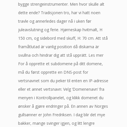
bygge strengeinstrumenter. Men hvor skulle alt
dette ende? Tradisjonen tro, har vi hatt noen
travle og annerledes dager nå i uken før
juleavslutning og ferie. Hjørneskap hvitmalt, H
150 cm, og sidebord med skuff, H: 70 cm. Att stå
framåtlutad är vanlig position då diskarna är
svullna och hindrar dig att stå upprätt. Les mer
For å opprette et subdomene på ditt domene,
må du først opprette en DNS-post for
vertsnavnet som du peker til enten en IP-adresse
eller et annet vertsnavn: Velg ‘Domenenavn’ fra
menyen i Kontrollpanelet, og klikk domenet du
ønsker å gjøre endringer på. En annen av Norges
gullsønner er John Fredriksen. I dag blir det mye
bakker, mange svinger igjen, og litt lengre