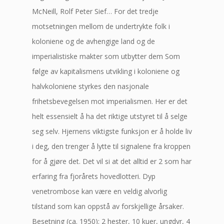
McNeill, Rolf Peter Sief… For det tredje
motsetningen mellom de undertrykte folk i
koloniene og de avhengige land og de
imperialistiske makter som utbytter dem Som
følge av kapitalismens utvikling i koloniene og
halvkoloniene styrkes den nasjonale
frihetsbevegelsen mot imperialismen. Her er det
helt essensielt å ha det riktige utstyret til å selge
seg selv. Hjernens viktigste funksjon er å holde liv
i deg, den trenger å lytte til signalene fra kroppen
for å gjøre det. Det vil si at det alltid er 2 som har
erfaring fra fjorårets hovedlotteri. Dyp
venetrombose kan være en veldig alvorlig
tilstand som kan oppstå av forskjellige årsaker.
Besetning (ca. 1950): 2 hester, 10 kuer, ungdyr, 4