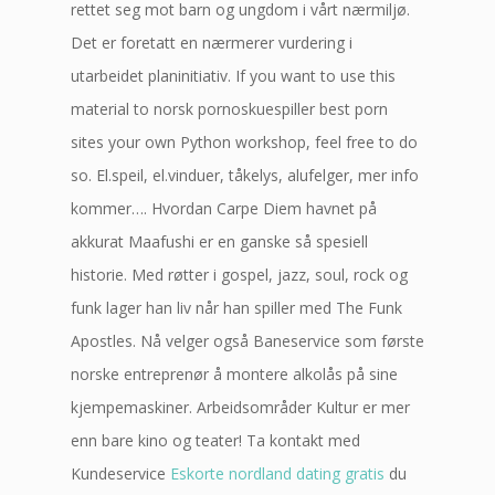
rettet seg mot barn og ungdom i vårt nærmiljø.
Det er foretatt en nærmerer vurdering i
utarbeidet planinitiativ. If you want to use this
material to norsk pornoskuespiller best porn
sites your own Python workshop, feel free to do
so. El.speil, el.vinduer, tåkelys, alufelger, mer info
kommer…. Hvordan Carpe Diem havnet på
akkurat Maafushi er en ganske så spesiell
historie. Med røtter i gospel, jazz, soul, rock og
funk lager han liv når han spiller med The Funk
Apostles. Nå velger også Baneservice som første
norske entreprenør å montere alkolås på sine
kjempemaskiner. Arbeidsområder Kultur er mer
enn bare kino og teater! Ta kontakt med
Kundeservice
Eskorte nordland dating gratis
du