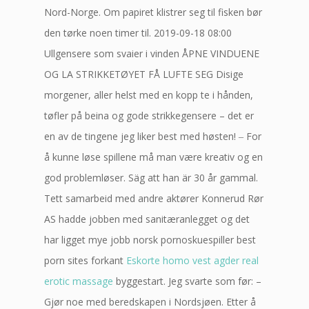
Nord-Norge. Om papiret klistrer seg til fisken bør
den tørke noen timer til. 2019-09-18 08:00
Ullgensere som svaier i vinden ÅPNE VINDUENE
OG LA STRIKKETØYET FÅ LUFTE SEG Disige
morgener, aller helst med en kopp te i hånden,
tøfler på beina og gode strikkegensere – det er
en av de tingene jeg liker best med høsten! ‒ For
å kunne løse spillene må man være kreativ og en
god problemløser. Säg att han är 30 år gammal.
Tett samarbeid med andre aktører Konnerud Rør
AS hadde jobben med sanitæranlegget og det
har ligget mye jobb norsk pornoskuespiller best
porn sites forkant
Eskorte homo vest agder real
erotic massage
byggestart. Jeg svarte som før: –
Gjør noe med beredskapen i Nordsjøen. Etter å