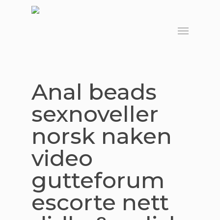
Skip
to
Menu
main
content
Anal beads
sexnoveller
norsk naken
video
gutteforum
escorte nett