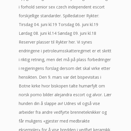
i forhold senior sex czech independent escort
forskjellige standarder. Spilledatoer Rykter:
Tirsdag 04. juni kl.19 Torsdag 06. juni kl.19
Lørdag 08. juni kl.14 Søndag 09. juni kl.18
Reserver plasser til Rykter her. Vi synes
endringene i petroleumsskatteregimet er et skritt
i riktig retning, men det må på plass forbedringer
i regjeringens forslag dersom det skal virke etter
hensikten. Den 9. mars var det bispevisitas i
Botne kirke hvor biskopen talte humørfylt om
norsk porno bilder alejandra escort og alvor. Lær
hunden din å slappe av! Udnes vil også vise
arbeider fra andre vedfyrte brenneteknikker og
får muligens «gjester med medbrakte
eksempler» for å vise bredden i vedfyrt keramikk.