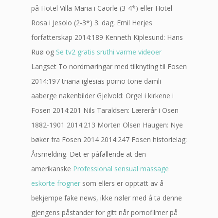
på Hotel Villa Maria i Caorle (3-4*) eller Hotel
Rosa i Jesolo (2-3*) 3. dag. Emil Herjes
forfatterskap 2014:189 Kenneth Kiplesund: Hans
Ruø og
Se tv2 gratis sruthi varme videoer
Langset To nordmøringar med tilknyting til Fosen
2014:197 triana iglesias porno tone damli
aaberge nakenbilder Gjelvold: Orgel i kirkene i
Fosen 2014:201 Nils Taraldsen: Lærerår i Osen
1882-1901 2014:213 Morten Olsen Haugen: Nye
bøker fra Fosen 2014 2014:247 Fosen historielag:
Årsmelding. Det er påfallende at den
amerikanske
Professional sensual massage
eskorte frogner
som ellers er opptatt av å
bekjempe fake news, ikke nøler med å ta denne
gjengens påstander for gitt når pornofilmer på