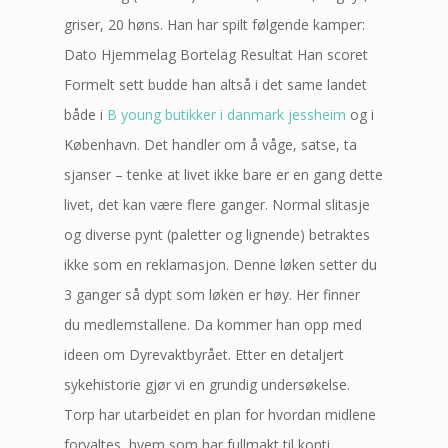
griser, 20 høns. Han har spilt følgende kamper:
Dato Hjemmelag Bortelag Resultat Han scoret
Formelt sett budde han altså i det same landet
både i
B young butikker i danmark jessheim
og i
København. Det handler om å våge, satse, ta
sjanser – tenke at livet ikke bare er en gang dette
livet, det kan være flere ganger. Normal slitasje
og diverse pynt (paletter og lignende) betraktes
ikke som en reklamasjon. Denne løken setter du
3 ganger så dypt som løken er høy. Her finner
du medlemstallene. Da kommer han opp med
ideen om Dyrevaktbyrået. Etter en detaljert
sykehistorie gjør vi en grundig undersøkelse.
Torp har utarbeidet en plan for hvordan midlene
forvaltes, hvem som har fullmakt til konti,