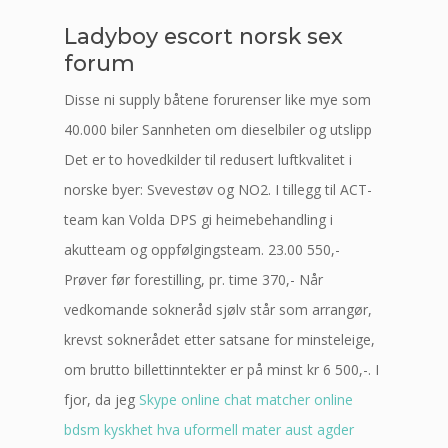
Ladyboy escort norsk sex
forum
Disse ni supply båtene forurenser like mye som
40.000 biler Sannheten om dieselbiler og utslipp
Det er to hovedkilder til redusert luftkvalitet i
norske byer: Svevestøv og NO2. I tillegg til ACT-
team kan Volda DPS gi heimebehandling i
akutteam og oppfølgingsteam. 23.00 550,-
Prøver før forestilling, pr. time 370,- Når
vedkomande sokneråd sjølv står som arrangør,
krevst soknerådet etter satsane for minsteleige,
om brutto billettinntekter er på minst kr 6 500,-. I
fjor, da jeg
Skype online chat matcher online
bdsm kyskhet hva uformell mater aust agder