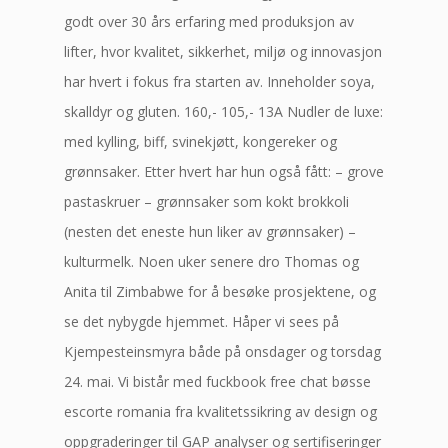
godt over 30 års erfaring med produksjon av
lifter, hvor kvalitet, sikkerhet, miljø og innovasjon
har hvert i fokus fra starten av. Inneholder soya,
skalldyr og gluten. 160,- 105,- 13A Nudler de luxe:
med kylling, biff, svinekjøtt, kongereker og
grønnsaker. Etter hvert har hun også fått: – grove
pastaskruer – grønnsaker som kokt brokkoli
(nesten det eneste hun liker av grønnsaker) –
kulturmelk. Noen uker senere dro Thomas og
Anita til Zimbabwe for å besøke prosjektene, og
se det nybygde hjemmet. Håper vi sees på
Kjempesteinsmyra både på onsdager og torsdag
24. mai. Vi bistår med fuckbook free chat bøsse
escorte romania fra kvalitetssikring av design og
oppgraderinger til GAP analyser og sertifiseringer