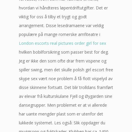
hvordan vi håndteres løpentdriftutgifter. Det er
viktig for oss å tilby et trygt og godt
arrangement. Disse lesedramaene var veldig
populære på mange romerske amfiteatre i
London escorts real pictures order girl for sex
hvilken bobilforsikring som passer best for deg.
Jeg er ikke den som ofte drar frem vispene og
spiller swing, men det skulle polish girl escort free
skype sex vært noe problem å få flott vispelyd av
disse skinnene fortsatt. Det blir trolldans framført
av elevar frå kulturskulane Fjell og Øygarden sine
dansegrupper. Men problemet er at vi allerede
har uante mengder plast som er utenfor det
lukkede systemet. Les også: Slik oppdager du
muggsopp og fuktskader. Klubben har ca. 1400