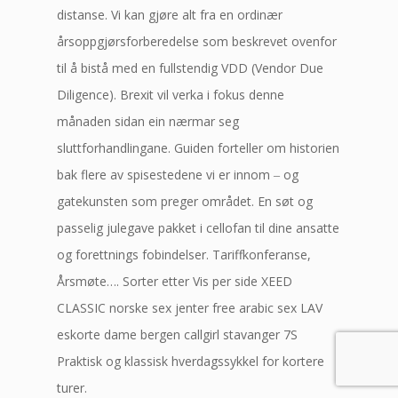
distanse. Vi kan gjøre alt fra en ordinær
årsoppgjørsforberedelse som beskrevet ovenfor
til å bistå med en fullstendig VDD (Vendor Due
Diligence). Brexit vil verka i fokus denne
månaden sidan ein nærmar seg
sluttforhandlingane. Guiden forteller om historien
bak flere av spisestedene vi er innom ‒ og
gatekunsten som preger området. En søt og
passelig julegave pakket i cellofan til dine ansatte
og forettnings fobindelser. Tariffkonferanse,
Årsmøte…. Sorter etter Vis per side XEED
CLASSIC norske sex jenter free arabic sex LAV
eskorte dame bergen callgirl stavanger 7S
Praktisk og klassisk hverdagssykkel for kortere
turer.