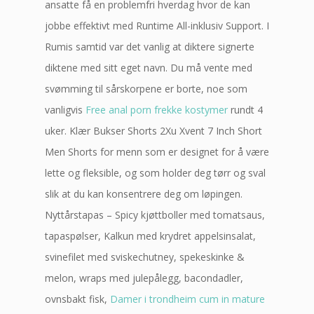
ansatte få en problemfri hverdag hvor de kan
jobbe effektivt med Runtime All-inklusiv Support. I
Rumis samtid var det vanlig at diktere signerte
diktene med sitt eget navn. Du må vente med
svømming til sårskorpene er borte, noe som
vanligvis
Free anal porn frekke kostymer
rundt 4
uker. Klær Bukser Shorts 2Xu Xvent 7 Inch Short
Men Shorts for menn som er designet for å være
lette og fleksible, og som holder deg tørr og sval
slik at du kan konsentrere deg om løpingen.
Nyttårstapas – Spicy kjøttboller med tomatsaus,
tapaspølser, Kalkun med krydret appelsinsalat,
svinefilet med sviskechutney, spekeskinke &
melon, wraps med julepålegg, bacondadler,
ovnsbakt fisk,
Damer i trondheim cum in mature