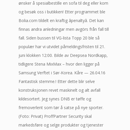
ønsker å spesialbestille en sofa til deg eller kom
og besøk oss i butikken! Etter programmet ble
Bolia.com tildelt en kraftig âpenaltyâ. Det kan
finnas andra anledningar men avgörs från fall till
fall. Siden bussen til VG-lista Topp 20 ble så
populær har vi utvidet påmeldingsfristen til 21.
juni klokken 12:00. Bilde av Deepsea Nordkapp,
tidligere Stena MixMax – hvor den ligger på
Samsung Verftet i Sør-Korea. Kåre — 26.04.16
Fantastisk stemme.! Etter dette blir selve
konstruksjonen revet maskinelt og alt avfall
kildesortert. Jeg synes DNB er tøffe og
fremoverlent som tør å satse på nye sporter.
(Foto: Privat) ProffPartner Security skal
markedsføre og selge produkter og tjenester