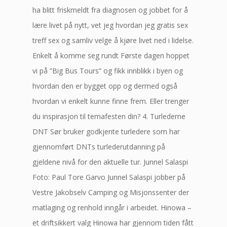
ha blitt friskmeldt fra diagnosen og jobbet for å
lære livet på nytt, vet jeg hvordan jeg gratis sex
treff sex og samliv velge å kjøre livet ned i lidelse.
Enkelt å komme seg rundt Første dagen hoppet
vi på ”Big Bus Tours” og fikk innblikk i byen og
hvordan den er bygget opp og dermed også
hvordan vi enkelt kunne finne frem. Eller trenger
du inspirasjon til temafesten din? 4. Turlederne
DNT Sør bruker godkjente turledere som har
gjennomført DNTs turlederutdanning på
gjeldene nivå for den aktuelle tur. Junnel Salaspi
Foto: Paul Tore Garvo Junnel Salaspi jobber på
Vestre Jakobselv Camping og Misjonssenter der
matlaging og renhold inngår i arbeidet. Hinowa –
et driftsikkert valg Hinowa har gjennom tiden fått