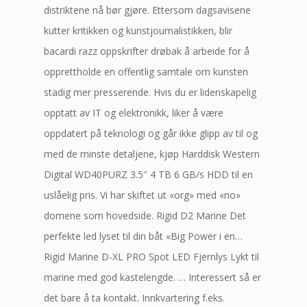
distriktene nå bør gjøre. Ettersom dagsavisene
kutter kritikken og kunstjournalistikken, blir
bacardi razz oppskrifter drøbak å arbeide for å
opprettholde en offentlig samtale om kunsten
stadig mer presserende. Hvis du er lidenskapelig
opptatt av IT og elektronikk, liker å være
oppdatert på teknologi og går ikke glipp av til og
med de minste detaljene, kjøp Harddisk Western
Digital WD40PURZ 3.5″ 4 TB 6 GB/s HDD til en
uslåelig pris. Vi har skiftet ut «org» med «no»
domene som hovedside. Rigid D2 Marine Det
perfekte led lyset til din båt «Big Power i en…
Rigid Marine D-XL PRO Spot LED Fjernlys Lykt til
marine med god kastelengde. … Interessert så er
det bare å ta kontakt. Innkvartering f.eks.