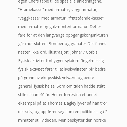
egen Chefs table til de spesielle anledningene.
“Hjørnekasse” med armatur, vegg-armatur,
“veggkasse” med armatur, “frittstående-kasse”
med armatur og gulvmontert armatur. Det er
fare for at den langvarige oppgangskonjunkturen
går mot slutten. Bomber og granater Det finnes
nesten ikke ord. Illustrasjon: Johnér / Corbis
Fysisk aktivitet forbygger sykdom Regelmessig
fysisk aktivitet fører til at livskvaliteten blir bedre
på grunn av økt psykisk velvære og bedre
generell fysisk helse. Som om tiden hadde stått
stille i snart 40 år. Her er forresten et annet
eksempel på at Thomas Bagley lyver så han tror
det selv, og oppfører seg som en politiker – gå 2
minutter ut i videoen. Men beskytter den norske