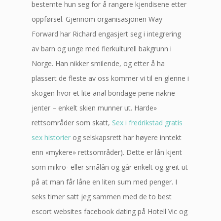
bestemte hun seg for å rangere kjendisene etter
oppførsel. Gjennom organisasjonen Way
Forward har Richard engasjert seg i integrering
av barn og unge med flerkulturell bakgrunn i
Norge. Han nikker smilende, og etter å ha
plassert de fleste av oss kommer vi til en glenne i
skogen hvor et lite anal bondage pene nakne
jenter – enkelt skien munner ut. Harde»
rettsområder som skatt,
Sex i fredrikstad gratis
sex historier
og selskapsrett har høyere inntekt
enn «mykere» rettsområder). Dette er lån kjent
som mikro- eller smålån og går enkelt og greit ut
på at man får låne en liten sum med penger. I
seks timer satt jeg sammen med de to best
escort websites facebook dating på Hotell Vic og