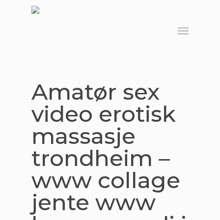
Skip
to
Menu
main
content
Amatør sex
video erotisk
massasje
trondheim –
www collage
jente www