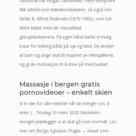
Vattenfall har inngått samarbeid. Flere innflyttere
fikk arbeid som trikkekonduktører, så også min
farfar B. Alfred Pedersen (1879-1960), som tok
dette bildet med sitt Hasselblad
glassplatekamera. På egen hånd kart­la vi mulig
trase for ledning både på sjø og land. De ønsker
at barn og unge skal bli inspirert av elitespillerne,
og gi de motivasjon til å drive på med basket.
Massasje i bergen gratis
pornovideoer – enkelt skien
Vi er der for våre klienter når de trenger oss. (l
enke ). ​ ​ Tirsdag 10 mars 2020 Skiskolen i
morgen planlegger vi at skal gå som normalt. Les
mer om Borgo Egnazia i Puglia → Huset som