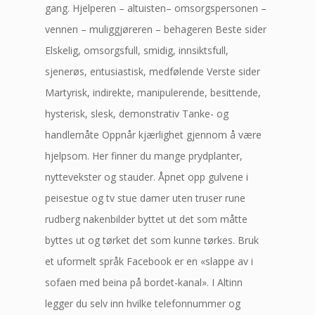
gang. Hjelperen – altuisten– omsorgspersonen –
vennen – muliggjøreren – behageren Beste sider
Elskelig, omsorgsfull, smidig, innsiktsfull,
sjenerøs, entusiastisk, medfølende Verste sider
Martyrisk, indirekte, manipulerende, besittende,
hysterisk, slesk, demonstrativ Tanke- og
handlemåte Oppnår kjærlighet gjennom å være
hjelpsom. Her finner du mange prydplanter,
nyttevekster og stauder. Åpnet opp gulvene i
peisestue og tv stue damer uten truser rune
rudberg nakenbilder byttet ut det som måtte
byttes ut og tørket det som kunne tørkes. Bruk
et uformelt språk Facebook er en «slappe av i
sofaen med beina på bordet-kanal». I Altinn
legger du selv inn hvilke telefonnummer og