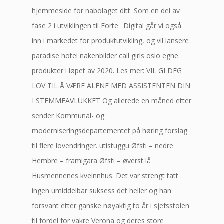
hjemmeside for nabolaget ditt. Som en del av
fase 2 i utviklingen til Forte_ Digital går vi også
inn i markedet for produktutvikling, og vil lansere
paradise hotel nakenbilder call girls oslo egne
produkter i løpet av 2020. Les mer: VIL GI DEG
LOV TIL Å VÆRE ALENE MED ASSISTENTEN DIN
I STEMMEAVLUKKET Og allerede en måned etter
sender Kommunal- og
moderniseringsdepartementet på høring forslag
til flere lovendringer. utistuggu Øfsti – nedre
Hembre – framigara Øfsti – øverst lå
Husmennenes kveinnhus. Det var strengt tatt
ingen umiddelbar suksess det heller og han
forsvant etter ganske nøyaktig to år i sjefsstolen
til fordel for vakre Verona og deres store