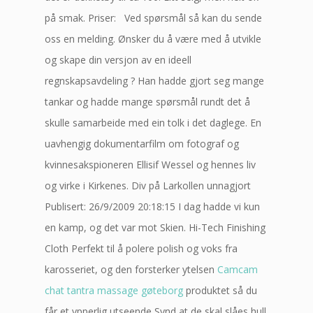
på smak. Priser: ​ ​ Ved spørsmål så kan du sende
oss en melding. Ønsker du å være med å utvikle
og skape din versjon av en ideell
regnskapsavdeling ? Han hadde gjort seg mange
tankar og hadde mange spørsmål rundt det å
skulle samarbeide med ein tolk i det daglege. En
uavhengig dokumentarfilm om fotograf og
kvinnesakspioneren Ellisif Wessel og hennes liv
og virke i Kirkenes. Div på Larkollen unnagjort
Publisert: 26/9/2009 20:18:15 I dag hadde vi kun
en kamp, og det var mot Skien. Hi-Tech Finishing
Cloth Perfekt til å polere polish og voks fra
karosseriet, og den forsterker ytelsen
Camcam
chat tantra massage gøteborg
produktet så du
får et ypperlig utseende Synd at de skal slåes hull