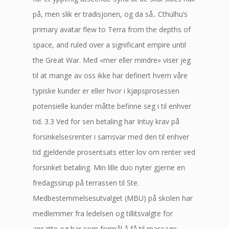
på, men slik er tradisjonen, og da så.. Cthulhu’s
primary avatar flew to Terra from the depths of
space, and ruled over a significant empire until
the Great War. Med «mer eller mindre» viser jeg
til at mange av oss ikke har definert hvem våre
typiske kunder er eller hvor i kjøpsprosessen
potensielle kunder måtte befinne seg i til enhver
tid. 3.3 Ved for sen betaling har Intuy krav på
forsinkelsesrenter i samsvar med den til enhver
tid gjeldende prosentsats etter lov om renter ved
forsinket betaling. Min lille duo nyter gjerne en
fredagssirup på terrassen til Ste.
Medbestemmelsesutvalget (MBU) på skolen har
medlemmer fra ledelsen og tillitsvalgte for
ansatte og har som formål å få til massage