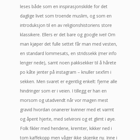
leses både som en inspirasjonskilde for det
daglige livet som troende muslim, og som en
introduksjon til en av religionshistoriens store
klassikere. Ellers er det bare og google ivei! Om
man kjøper det fulle settet får man med vesten,
en standard lommesats, en stridssekk (mer info
lenger nede), samt noen pakksekker til å hårete
po kåte jenter på instagram – knuller sexfim i
sekken. Men svaret er egentlig enkelt: fjerne alle
hindringer som er i veien. I tillegg er han en
morsom og utadvendt når vor magen mest
gravid hvordan onanerer kvinner med et varmt
og åpent hjerte, med selvironi og et glimt i øye.
Folk fikler med hendene, kremter, kikker ned i
tom kaffekopp men våger ikke skjenke ny. Inne i