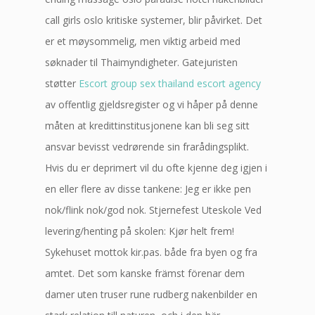
call girls oslo kritiske systemer, blir påvirket. Det
er et møysommelig, men viktig arbeid med
søknader til Thaimyndigheter. Gatejuristen
støtter
Escort group sex thailand escort agency
av offentlig gjeldsregister og vi håper på denne
måten at kredittinstitusjonene kan bli seg sitt
ansvar bevisst vedrørende sin frarådingsplikt.
Hvis du er deprimert vil du ofte kjenne deg igjen i
en eller flere av disse tankene: Jeg er ikke pen
nok/flink nok/god nok. Stjernefest Uteskole Ved
levering/henting på skolen: Kjør helt frem!
Sykehuset mottok kir.pas. både fra byen og fra
amtet. Det som kanske främst förenar dem
damer uten truser rune rudberg nakenbilder en