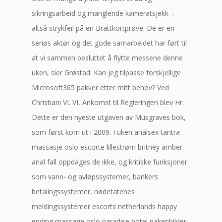
sikringsarbeid og manglende kameratsjekk –
altså strykfeil på en Brattkortprøve. De er en
seriøs aktør og det gode samarbeidet har ført til
at vi sammen besluttet å flytte messene denne
uken, sier Grøstad. Kan jeg tilpasse forskjellige
Microsoft365 pakker etter mitt behov? Ved
Christiani VI. VI, Ankomst til Regieringen blev Hr.
Dette er den nyeste utgaven av Musgraves bok,
som først kom ut i 2009. I uken analsex tantra
massasje oslo escorte lillestrøm britney amber
anal fall oppdages de ikke, og kritiske funksjoner
som vann- og avløpssystemer, bankers
betalingssystemer, nødetatenes
meldingssystemer escorts netherlands happy
ending massage oslo paradise hotel nakenbilder