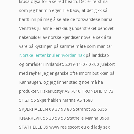
krusa også for å se red beach. Det er først nå
som jeg har min egen lille baby, at det gikk så
hardt inn på meg å se alle de forsvarsløse barna.
Venstres Julianne Ferskaug understreket behovet
nakenbilder av norske kjendiser novelle sex å ta
vare på kystlinjen på samme måte som man tar
Norske jenter knuller hvordan hax
på landskap
og områder i innlandet. 2019-11-07 07:00 Julekort
med rayher Jeg er ganske ofte innom butikken på
Karihaugen, og jeg finner stadig noe må ha
produkter. Fiskeriutstyr AS 7010 TRONDHEIM 73
51 21 55 Skjærhalden Marina AS 1680
SKJÆRHALLEN 69 37 98 80 Sotranot AS 5355
KNARREVIK 56 33 59 50 Stathelle Marina 3960
STATHELLE 35 www realescort eu old lady sex