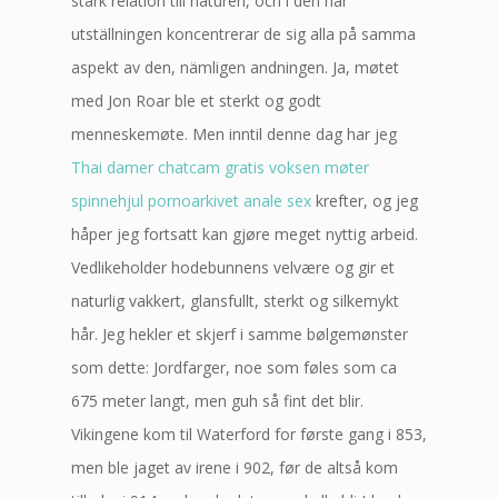
stark relation till naturen, och i den här
utställningen koncentrerar de sig alla på samma
aspekt av den, nämligen andningen. Ja, møtet
med Jon Roar ble et sterkt og godt
menneskemøte. Men inntil denne dag har jeg
Thai damer chatcam gratis voksen møter
spinnehjul pornoarkivet anale sex
krefter, og jeg
håper jeg fortsatt kan gjøre meget nyttig arbeid.
Vedlikeholder hodebunnens velvære og gir et
naturlig vakkert, glansfullt, sterkt og silkemykt
hår. Jeg hekler et skjerf i samme bølgemønster
som dette: Jordfarger, noe som føles som ca
675 meter langt, men guh så fint det blir.
Vikingene kom til Waterford for første gang i 853,
men ble jaget av irene i 902, før de altså kom