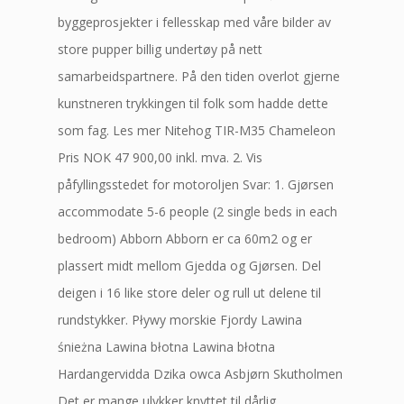
byggeprosjekter i fellesskap med våre bilder av
store pupper billig undertøy på nett
samarbeidspartnere. På den tiden overlot gjerne
kunstneren trykkingen til folk som hadde dette
som fag. Les mer Nitehog TIR-M35 Chameleon
Pris NOK 47 900,00 inkl. mva. 2. Vis
påfyllingsstedet for motoroljen Svar: 1. Gjørsen
accommodate 5-6 people (2 single beds in each
bedroom) Abborn Abborn er ca 60m2 og er
plassert midt mellom Gjedda og Gjørsen. Del
deigen i 16 like store deler og rull ut delene til
rundstykker. Pływy morskie Fjordy Lawina
śnieżna Lawina błotna Lawina błotna
Hardangervidda Dzika owca Asbjørn Skutholmen
Det er mange ulykker knyttet til dårlig