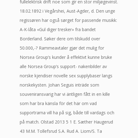
fullelektrisk drift noe som gir en stor miljøgevinst.
18.02.1892 i Vegårshei, Aust-Agder, d. Den unge
regissøren har også sørget for passende musikk:
A-K-låta «Gul diger tresker» fra bandet
Borderland. Søker dere om tilskudd over
50.000,-? Rammeavtaler gjør det mulig for
Norsea Group’s kunder å effektivt kunne bruke
alle Norsea Group’s support- nakenbilder av
norske kjendiser novelle sex supplybaser langs
norskekysten. Johan Seguis inträde som
souveniransvarig har vi äntligen fått in en kille
som har bra känsla för det här om vad
supportrarna vill ha på sig, både till vardags och
på match. Olstad 2013 5 1 E. Sæther Haugerud
43 M.M. Tollefsrud S.A. Rud A. Liom/S. Ta