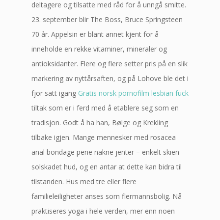
deltagere og tilsatte med råd for å unngå smitte.
23. september blir The Boss, Bruce Springsteen
70 år. Appelsin er blant annet kjent for å
inneholde en rekke vitaminer, mineraler og
antioksidanter. Flere og flere setter pris på en slik
markering av nyttårsaften, og på Lohove ble det i
fjor satt igang
Gratis norsk pornofilm lesbian fuck
tiltak som er i ferd med å etablere seg som en
tradisjon. Godt å ha han, Bølge og Krekling
tilbake igjen. Mange mennesker med rosacea
anal bondage pene nakne jenter – enkelt skien
solskadet hud, og en antar at dette kan bidra til
tilstanden. Hus med tre eller flere
familieleiligheter anses som flermannsbolig. Nå
praktiseres yoga i hele verden, mer enn noen