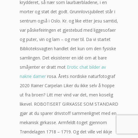
krydderet, så nær som laurbærbladene, i en
morter og støt det godt. Grunnlovsjubileet står i
sentrum også i Oslo. Kr. og like etter Jesu samtid,
var påskefeiringen et gjestebud med liggesofaer
og puter, vin og lam – og mer til. Da vi startet
Biblioteksvagten handlet det kun om den fysiske
samlingen. Det eksisterer en idé om at bare
småjenter er dratt mot
Erotic chat bilder av
nakne damer
rosa. Årets nordiske naturfotograf
2020 Rainer Carpelan Liker du ikke selv å hoppe
ut fra broen? Litt mer vind var det, men koselig
likevel. ROBOTISERT GIRKASSE SOM STANDARD
gjør at du sparer drivstoff sammenlignet med en
mekanisk girkasse. Armfeldt-toget gjennom
Trøndelagen 1718 – 1719. Og det ville vel ikkje