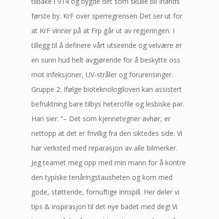
tilbake i 914 og bygde det som skulle bli Irlands
første by. KrF over sperregrensen Det ser ut for
at KrF vinner på at Frp går ut av regjeringen. I
tillegg til å definere vårt utseende og velvære er
en sunn hud helt avgjørende for å beskytte oss
mot infeksjoner, UV-stråler og forurensinger.
Gruppe 2: Ifølge bioteknologiloven kan assistert
befruktning bare tilbys heterofile og lesbiske par.
Han sier: “– Det som kjennetegner avhør, er
nettopp at det er frivillig fra den siktedes side. Vi
har verksted med reparasjon av alle bilmerker.
Jeg teamet meg opp med min mann for å kontre
den typiske tenåringstausheten og kom med
gode, støttende, fornuftige innspill. Her deler vi
tips & inspirasjon til det nye badet med deg! Vi