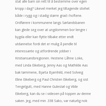
stat alle barn sin rett til å bestemme over egen
kropp i dag? Likevel merket jeg tiltagende stivhet
både i rygg og i stadig større grad i hoftene.
Ordførere i kommunene langs Sørlandsbanen
kan glede seg over at ungdommen bor lengre i
bygda eller kan flytte tilbake etter endt
utdannelse fordi det er mulig å pendle til
interessante og utfordrende jobber i
Kristiansandsregionen. Hestene Låhne Loke,
med Linda Eikeberg, Jenny Aas og Mathilde Aas
bak tømmene, Bjarta Bjarnhild, med Solveig
Eline Eikeberg og Paul Christen Eikeberg, og sist
Tengelgutt, med Hanne Gulestøl og Vilde
Eikeberg, kan du se i videoen på toppen av denne
saken. Jeg, med min .338 Sako, var naturlig nok