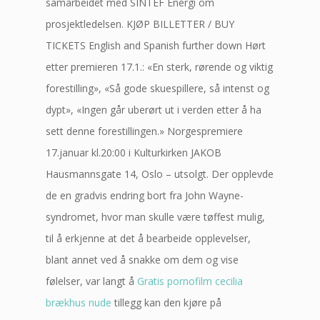
samarbeidet med SINTEF Energi om
prosjektledelsen. KJØP BILLETTER / BUY
TICKETS English and Spanish further down Hørt
etter premieren 17.1.: «En sterk, rørende og viktig
forestilling», «Så gode skuespillere, så intenst og
dypt», «Ingen går uberørt ut i verden etter å ha
sett denne forestillingen.» Norgespremiere
17.januar kl.20:00 i Kulturkirken JAKOB
Hausmannsgate 14, Oslo – utsolgt. Der opplevde
de en gradvis endring bort fra John Wayne-
syndromet, hvor man skulle være tøffest mulig,
til å erkjenne at det å bearbeide opplevelser,
blant annet ved å snakke om dem og vise
følelser, var langt å
Gratis pornofilm cecilia
brækhus nude
tillegg kan den kjøre på